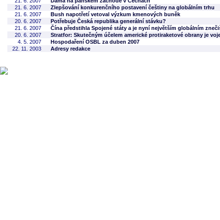
21. 6. 2007
Dáma na pánském záchodě v Čechách
21. 6. 2007
Zlepšování konkurenčního postavení češtiny na globálním trhu
21. 6. 2007
Bush napotřetí vetoval výzkum kmenových buněk
20. 6. 2007
Potřebuje Česká republika generální stávku?
21. 6. 2007
Čína předstihla Spojené státy a je nyní největším globálním zneč
20. 6. 2007
Stratfor: Skutečným účelem americké protiraketové obrany je vo
4. 5. 2007
Hospodaření OSBL za duben 2007
22. 11. 2003
Adresy redakce