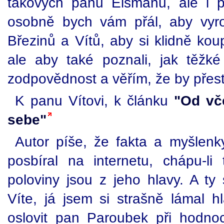
takových pánů Eismanů, ale i 
osobně bych vám přál, aby vyr
Březinů a Vítů, aby si klidně kou
ale aby také poznali, jak těžké
zodpovědnost a věřím, že by přest
K panu Vítovi, k článku
"Od vč
sebe"
Autor píše, že fakta a myšlenk
posbíral na internetu, chápu-l
poloviny jsou z jeho hlavy. A ty
Víte, já jsem si strašně lámal h
oslovit pan Paroubek při hodnoc