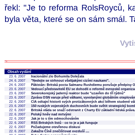
řekl: "Je to reforma RolsRoyců, 
byla věta, které se on sám smál. 
Vyt
Obsah vydání
23. 6. 2007
Iracionální zlo Bohumila Doležala
24. 6. 2007
"Nedejte se strhnout všelijakými cizími naukami".
24. 6. 2007
Pákistán: Britská pocta Salmanu Rushdiemu porušuje předpisy 
23. 6. 2007
Vedoucí představitelé EU se dohodli o reformě evropské organiz
23. 6. 2007
Severokorejský jaderný reaktor bude "uzavřen do tří týdnů"
23. 6. 2007
Zpráva OSN varuje před válkami, vyvolanými globálním oteplová
22. 6. 2007
CIA odtajní historii svých protizákonných akcí během studené vá
23. 6. 2007
150 ruských vojenských duchovních bude světit strategický bom
22. 6. 2007
Britská vláda se snaží odstranit z Charty EU základní lidská práva
22. 6. 2007
Polský hněv nad mrtvými
22. 6. 2007
Jak je to s tím odmocňováním
22. 6. 2007
RSS Britských listů - co to je a jak funguje
22. 6. 2007
Požadujeme otevřenou diskusi
22. 6. 2007
Zakažte Číně znečišťovat ovzduší ....