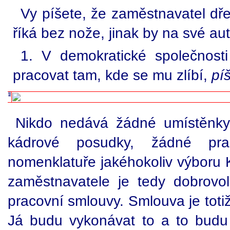
Vy píšete, že zaměstnavatel dř
říká bez nože, jinak by na své au
1. V demokratické společnost
pracovat tam, kde se mu zlíbí,
pí
Nikdo nedává žádné umístěnky
kádrové posudky, žádné pra
nomenklatuře jakéhokoliv výboru
zaměstnavatele je tedy dobrovo
pracovní smlouvy. Smlouva je toti
Já budu vykonávat to a to budu 