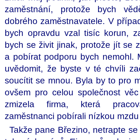
zaměstnání, protože bych věd
dobrého zaměstnavatele. V přípa
bych opravdu vzal tisíc korun, za
bych se živit jinak, protože jít se
a pobírat podporu bych nemohl. M
uvědomit, že byste v té chvíli z
soucítit se mnou. Byla by to pro
ovšem pro celou společnost věc v
zmizela firma, která pracova
zaměstnanci pobírali nízkou mzdu a
Takže pane Březino, netrapte se 