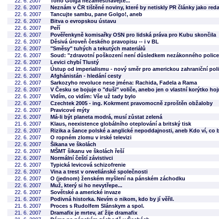
22. 6. 2007
Toho Golga nezaměstnávejte...
22. 6. 2007
Neznám v ČR tištěné noviny, které by netiskly PR články jako red
22. 6. 2007
Tancujte sambu, pane Golgo!, aneb
22. 6. 2007
Bitva o evropskou ústavu
22. 6. 2007
Peří
22. 6. 2007
Pověřenkyně komisařky OSN pro lidská práva pro Kubu skončila
22. 6. 2007
Děsivá úroveň českého pravopisu -- i v BL
22. 6. 2007
"Směsy" tuhých a tekutých materiálů
22. 6. 2007
Soud: "zdravotní poškození není důsledkem nezákonného police
22. 6. 2007
Levici chybí Tlustý
22. 6. 2007
Ústup od imperialismu - nový směr pro americkou zahraniční poli
22. 6. 2007
Afghánistán - hledání cesty
22. 6. 2007
Sarkozyho revoluce nese jména: Rachida, Fadela a Rama
22. 6. 2007
V Česku se bojuje o "duši" voliče, anebo jen o vlastní korýtko ho
22. 6. 2007
Vidím, co vidím: Vše už tady bylo
22. 6. 2007
Czechtek 2005 - ing. Kokrment pravomocně zproštěn obžaloby
22. 6. 2007
Pravicové mýty
22. 6. 2007
Má-li být planeta modrá, musí zůstat zelená
21. 6. 2007
Klaus, neexistence globálního oteplování a britský tisk
22. 6. 2007
Rizika a šance polské a anglické nepoddajnosti, aneb Kdo ví, co 
22. 6. 2007
O ropném zlomu v irské televizi
22. 6. 2007
Šikana ve školách
22. 6. 2007
MŠMT šikanu ve školách řeší
22. 6. 2007
Normální čeští závistivci
22. 6. 2007
Typická levicová schizofrenie
22. 6. 2007
Vina a trest v orweliánské společnosti
22. 6. 2007
O (jednom) ženském myšlení na pánském záchodku
22. 6. 2007
Muž, který si ho nevytřepe...
22. 6. 2007
Sovětské a americké invaze
21. 6. 2007
Podivná historka. Nevím o nikom, kdo by jí věřil.
21. 6. 2007
Proces s Rudolfem Slánskym a spol.
21. 6. 2007
Dramafix je mrtev, ať žije dramafix