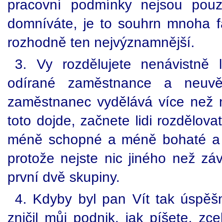
pracovní podmínky nejsou pou
domníváte, je to souhrn mnoha f
rozhodně ten nejvýznamnější.
3. Vy rozdělujete nenávistně 
odírané zaměstnance a neuv
zaměstnanec vydělává více než 
toto dojde, začnete lidi rozdělov
méně schopné a méně bohaté a
protože nejste nic jiného než záv
první dvě skupiny.
4. Kdyby byl pan Vít tak úspěšn
zničil můj podnik, jak píšete, zce