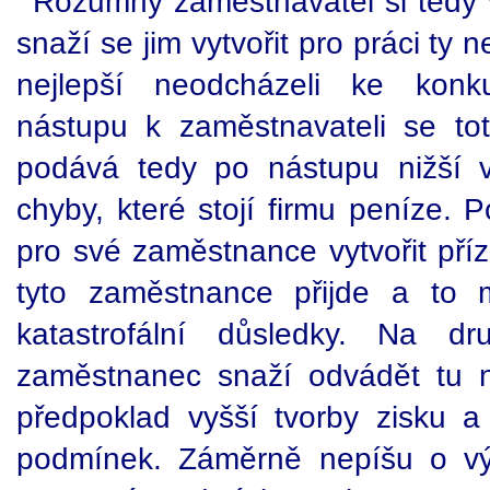
Rozumný zaměstnavatel si tedy
snaží se jim vytvořit pro práci ty 
nejlepší neodcházeli ke konk
nástupu k zaměstnavateli se tot
podává tedy po nástupu nižší 
chyby, které stojí firmu peníze. 
pro své zaměstnance vytvořit pří
tyto zaměstnance přijde a to
katastrofální důsledky. Na d
zaměstnanec snaží odvádět tu ne
předpoklad vyšší tvorby zisku a
podmínek. Záměrně nepíšu o výš