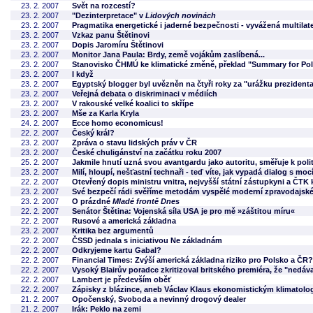
23. 2. 2007
Svět na rozcestí?
23. 2. 2007
"Dezinterpretace" v
Lidových novinách
23. 2. 2007
Pragmatika energetické i jaderné bezpečnosti - vyvážená multilater
23. 2. 2007
Vzkaz panu Štětinovi
23. 2. 2007
Dopis Jaromíru Štětinovi
23. 2. 2007
Monitor Jana Paula: Brdy, země vojákům zaslíbená...
23. 2. 2007
Stanovisko ČHMÚ ke klimatické změně, překlad "Summary for Pol
23. 2. 2007
I když
23. 2. 2007
Egyptský blogger byl uvězněn na čtyři roky za "urážku prezidenta
23. 2. 2007
Veřejná debata o diskriminaci v médiích
23. 2. 2007
V rakouské velké koalici to skřípe
23. 2. 2007
Mše za Karla Kryla
24. 2. 2007
Ecce homo economicus!
22. 2. 2007
Český král?
23. 2. 2007
Zpráva o stavu lidských práv v ČR
23. 2. 2007
České chuligánství na začátku roku 2007
25. 2. 2007
Jakmile hnutí uzná svou avantgardu jako autoritu, směřuje k polit
23. 2. 2007
Milí, hloupí, nešťastní technaři - teď víte, jak vypadá dialog s moc
22. 2. 2007
Otevřený dopis ministru vnitra, nejvyšší státní zástupkyni a ČTK
23. 2. 2007
Své bezpečí rádi svěříme metodám vyspělé moderní zpravodajské
23. 2. 2007
O prázdné
Mladé frontě Dnes
22. 2. 2007
Senátor Štětina: Vojenská síla USA je pro mě »záštitou míru«
22. 2. 2007
Rusové a americká základna
23. 2. 2007
Kritika bez argumentů
22. 2. 2007
ČSSD jednala s iniciativou Ne základnám
22. 2. 2007
Odkryjeme kartu Gabal?
22. 2. 2007
Financial Times: Zvýší americká základna riziko pro Polsko a ČR?
22. 2. 2007
Vysoký Blairův poradce zkritizoval britského premiéra, že "nedával
22. 2. 2007
Lambert je především oběť
22. 2. 2007
Zápisky z blázince, aneb Václav Klaus ekonomistickým klimatolo
21. 2. 2007
Opočenský, Svoboda a nevinný drogový dealer
21. 2. 2007
Irák: Peklo na zemi