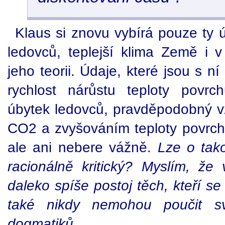
Klaus si znovu vybírá pouze ty 
ledovců, teplejší klima Země i v 
jeho teorii. Údaje, které jsou s n
rychlost nárůstu teploty povr
úbytek ledovců, pravděpodobný vz
CO2 a zvyšováním teploty povrc
ale ani nebere vážně.
Lze o tak
racionálně kritický? Myslím, ž
daleko spíše postoj těch, kteří s
také nikdy nemohou poučit sv
dogmatiků.