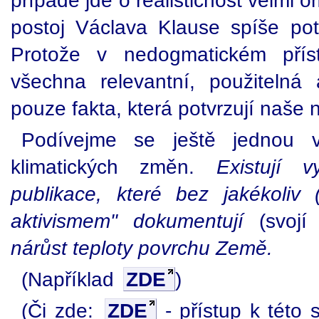
případě jde o realističnost velmi
postoj Václava Klause spíše pot
Protože v nedogmatickém přís
všechna relevantní, použitelná 
pouze fakta, která potvrzují naše 
Podívejme se ještě jednou v
klimatických změn.
Existují 
publikace, které bez jakékoliv (
aktivismem" dokumentují
(svojí 
nárůst teploty povrchu Země.
(Například
ZDE
)
(Či zde:
ZDE
- přístup k této 