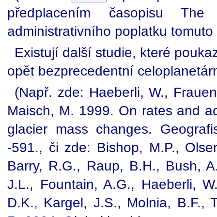
předplacením časopisu The
administrativního poplatku tomut
Existují další studie, které poukaz
opět bezprecedentní celoplanetárn
(Např. zde: Haeberli, W., Frauen
Maisch, M. 1999. On rates and acc
glacier mass changes. Geografi
-591., či zde: Bishop, M.P., Olsen
Barry, R.G., Raup, B.H., Bush, A
J.L., Fountain, A.G., Haeberli, W.
D.K., Kargel, J.S., Molnia, B.F.,