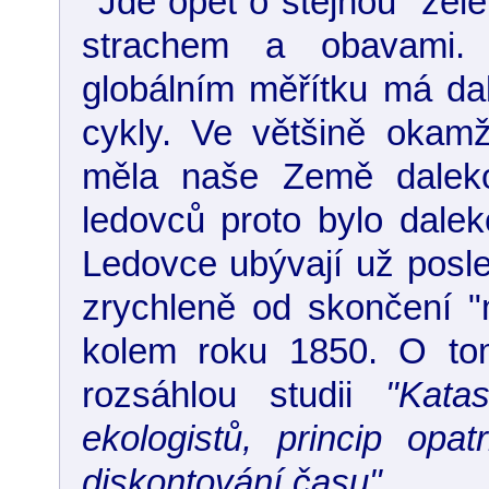
Jde opět o stejnou "zel
strachem a obavami.
globálním měřítku má da
cykly. Ve většině okamž
měla naše Země daleko
ledovců proto bylo dale
Ledovce ubývají už posle
zrychleně od skončení "
kolem roku 1850. O to
rozsáhlou studii
"Kata
ekologistů, princip opat
diskontování času".