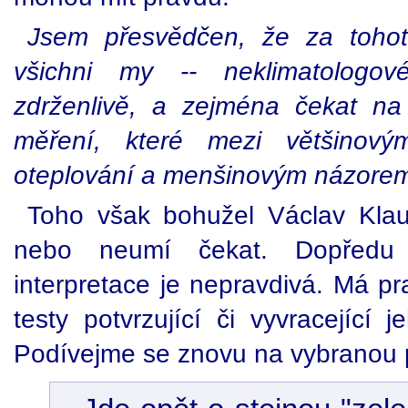
Jsem přesvědčen, že za toho
všichni my -- neklimatologov
zdrženlivě, a zejména čekat na
měření, které mezi většinov
oteplování a menšinovým názorem
Toho však bohužel Václav Kla
nebo neumí čekat. Dopředu 
interpretace je nepravdivá. Má pr
testy potvrzující či vyvracející 
Podívejme se znovu na vybranou 