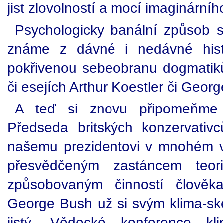
jist zlovolností a mocí imaginárníh
Psychologicky banální způsob s
známe z dávné i nedávné hist
pokřivenou sebeobranu dogmatiků 
či esejích Arthur Koestler či Georg
A teď si znovu připomeňme s
Předseda britských konzervativců
našemu prezidentovi v mnohém 
přesvědčeným zastáncem teori
způsobovaným činností člověk
George Bush už si svým klima-ske
jistý. Vědecké konference kli