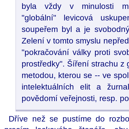
byla vždy v minulosti m
"globální" levicová uskupen
soupeřem byl a je svobodný 
Zelení v tomto smyslu nepředs
"pokračování války proti sv
prostředky". Šíření strachu z 
metodou, kterou se -- ve spolu
intelektuálních elit a žurna
povědomí veřejnosti, resp. pot
Dříve než se pustíme do rozb