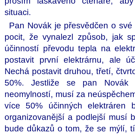
prosím laskavého čtenáře, aby 
situaci.
Pan Novák je přesvědčen o své
pocit, že vynalezl způsob, jak 
účinností převodu tepla na elekt
postavit první elektrárnu, ale ú
Nechá postavit druhou, třetí, čtvr
50%. Jestliže se pan Novák 
neomylností, musí za neúspěchem s
více 50% účinných elektráren b
organizovanější a podlejší musí b
bude důkazů o tom, že se mýlí, t