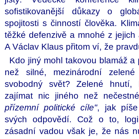
sofistikovanější důkazy o glo
spojitosti s činností člověka. Kli
těžké defenzivě a mnohé z jejich
A Václav Klaus přitom ví, že prav
Kdo jiný mohl takovou blamáž a p
než silné, mezinárodní zelené 
svobodný svět? Zelené hnutí, 
zajímat nic jiného než nečest
přízemní politické cíle"
, jak píš
svých odpovědí. Což o to, logi
zásadní vadou však je, že nás nut