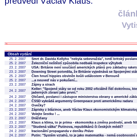
předvedl Václav Klaus.
člán
Vyt
Obsah vydání
25. 2. 2007
Smrt dr. Davida Kellyho "nebyla sebevražda", tvrdí britský poslan
25. 2. 2007
Železniční neštěstí způsobila nedbalá inspekce výhybek
23. 2. 2007
USA: Británie není součástí amerických plánů pro základny rake
23. 2. 2007
Downing Street potvrdila, že Británie vyjednává se Spojenými stá
25. 2. 2007
Člen hnutí hippies obviněn kvůli událostem v Berouně
25. 2. 2007
...a neuveď nás v pokušení...
23. 2. 2007
Zájmy a strach
Keller: "Spojené státy se od roku 2002 oficiálně řídí doktrínou, kt
24. 2. 2007
jaderných zbraní jako první."
24. 2. 2007
Občané, poslanci i zástupce ministerstva obrany o americké zák
24. 2. 2007
ČSSD vykrádá argumenty Greenpeace proti americkému radaru
24. 2. 2007
Ovečky?
23. 2. 2007
Zápisky z blázince, aneb Václav Klaus ekonomistickým klimatolog
24. 2. 2007
Volejte šestku ! ...
23. 2. 2007
Drážďany
23. 2. 2007
Klaus a klima, to je prima - ekomomika a změna podnebí, aneb N
23. 2. 2007
"Studená válka" Putinova, republikánů či českých médií?
24. 2. 2007
Iracionální propaganda v deníku
Právo
24. 2. 2007
Putin: "Systém vztahů, to je jako matematika - nemá osobnostní