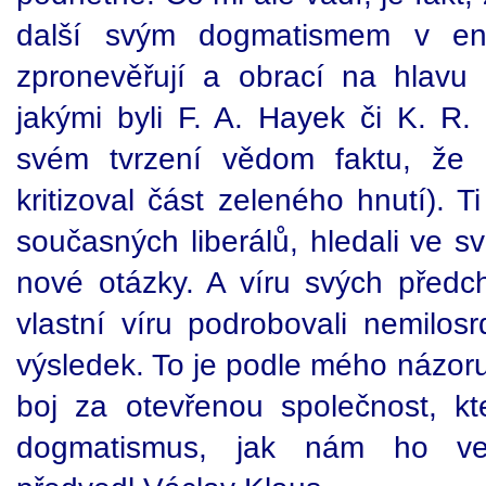
další svým dogmatismem v env
zpronevěřují a obrací na hlavu 
jakými byli F. A. Hayek či K. R.
svém tvrzení vědom faktu, že
kritizoval část zeleného hnutí). T
současných liberálů, hledali ve 
nové otázky. A víru svých předch
vlastní víru podrobovali nemilos
výsledek. To je podle mého názoru 
boj za otevřenou společnost, kte
dogmatismus, jak nám ho v