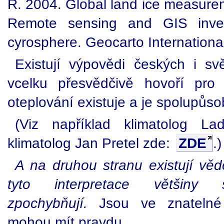
R. 2004. Global land ice measure
Remote sensing and GIS invest
cyrosphere. Geocarto International
Existují výpovědi českých i svě
vcelku přesvědčivě hovoří pro p
oteplování existuje a je spolupůs
(Viz například klimatolog L
klimatolog Jan Pretel zde:
ZDE
.)
A na druhou stranu existují vědc
tyto interpretace většiny 
zpochybňují.
Jsou ve znatelné 
mohou mít pravdu.