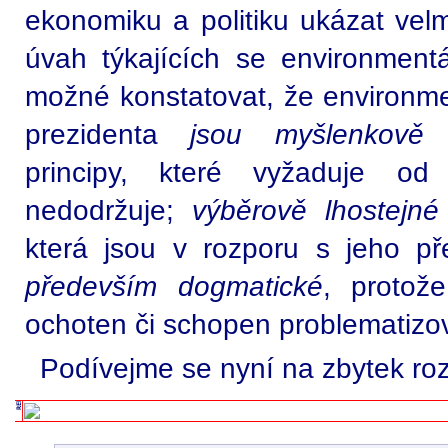
ekonomiku a politiku ukázat velm
úvah týkajících se environmentá
možné konstatovat, že environm
prezidenta
jsou myšlenkově n
principy, které vyžaduje o
nedodržuje;
výběrově lhostejné 
která jsou v rozporu s jeho 
především dogmatické
, protož
ochoten či schopen problematizova
Podívejme se nyní na zbytek ro