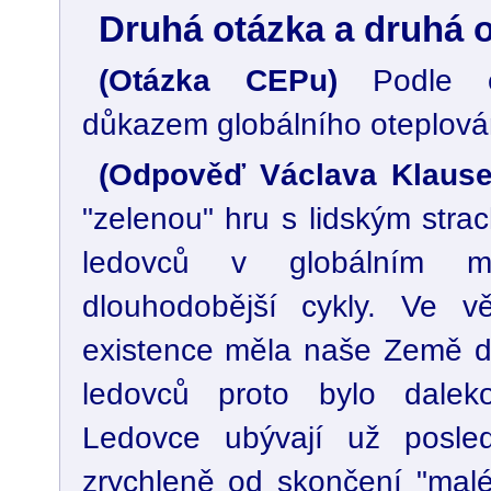
Druhá otázka a druhá 
(Otázka CEPu)
Podle en
důkazem globálního oteplován
(Odpověď Václava Klaus
"zelenou" hru s lidským str
ledovců v globálním m
dlouhodobější cykly. Ve v
existence měla naše Země da
ledovců proto bylo dale
Ledovce ubývají už posle
zrychleně od skončení "mal