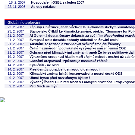
18. 2. 2007
Hospodaření OSBL za leden 2007
22. 11. 2003
Adresy redakce
Globální oteplování
23. 2. 2007
Zápisky z blázince, aneb Václav Klaus ekonomistickým klimatologe
23. 2. 2007
Stanovisko ČHMÚ ke klimatické změně, překlad "Summary for Poli
21. 2. 2007
Al Gore má dostat čestný doktorát za svůj film
Nepohodlná pravd
21. 2. 2007
Evropská unie dosáhla dohody ohledně snižování emisí
21. 2. 2007
Austrálie se rozhodla zlikvidovat veškeré tradiční žárovky
21. 2. 2007
Čelní mezinárodní podnikatelé vyzývají ke snížení emisí CO2
21. 2. 2007
Ochrana před klimatickými změnami, aneb Že by se politikové dali
19. 2. 2007
Výraznému stoupnutí hladin moří zřejmě nebude možné už zabrán
15. 2. 2007
Globální oteplování "způsobuje kosmické záření"
14. 2. 2007
Kysličník - ne oxid
14. 2. 2007
Prezidentův poradce: demagog o demagogii
12. 2. 2007
Klimatické změny, britští konzervativci a postoj české ODS
9. 2. 2007
Uhnul byste před rozzuřeným býkem?
9. 2. 2007
Výkonný ředitel CEP Petr Mach v
Lidových novinách
: Projev vyso
9. 2. 2007
Petr Mach se mýlí