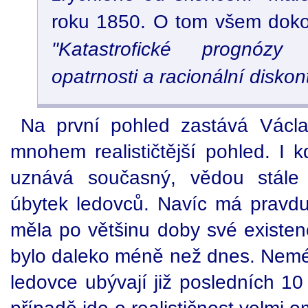
roku 1850. O tom všem dokon
"Katastrofické prognózy 
opatrnosti a racionální disko
Na první pohled zastává Václ
mnohem realističtější pohled. I 
uznává současný, vědou stále 
úbytek ledovců. Navíc má pravd
měla po většinu doby své existenc
bylo daleko méně než dnes. Neméně
ledovce ubývají již posledních 10