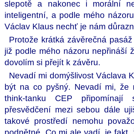
slepotě a nakonec i morální ne
inteligentní, a podle mého názoru
Václav Klaus nechť je nám důraz
Protože krátká závěrečná pasáž
již podle mého názoru nepřináší ž
dovolím si přejít k závěru.
Nevadí mi domýšlivost Václava
být na co pyšný. Nevadí mi, že 
think-tanku CEP připomínají 
přesvědčení mezi sebou dále ujiš
takové prostředí nemohu považova
podnětné. Co mi ale vadí, je fakt