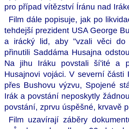
pro případ vítězství Íránu nad Irá
Film dále popisuje, jak po likvid
tehdejší prezident USA George Bu
a irácký lid, aby "vzali věci do
přinutili Saddáma Husajna odstou
Na jihu Iráku povstali ší'ité a 
Husajnovi vojáci. V severní části 
přes Bushovu výzvu, Spojené st
Irák a povstání neposkytly žádn
povstání, zprvu úspěšné, krvavě po
Film uzavírají záběry dokumentu