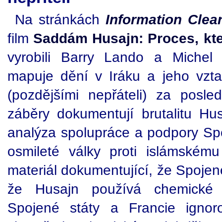
Na stránkách
Information Clea
film
Saddám Husajn: Proces, kte
vyrobili Barry Lando a Michel
mapuje dění v Iráku a jeho vzt
(pozdějšími nepřáteli) za posle
záběry dokumentují brutalitu Hu
analýza spolupráce a podpory Spo
osmileté války proti islámskému 
materiál dokumentující, že Spojen
že Husajn používá chemické z
Spojené státy a Francie ignor