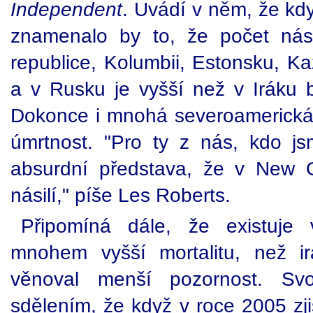
Independent
. Uvádí v něm, že kdy
znamenalo by to, že počet nási
republice, Kolumbii, Estonsku, Ka
a v Rusku je vyšší než v Iráku b
Dokonce i mnohá severoamerick
úmrtnost. "Pro ty z nás, kdo jsm
absurdní představa, že v New 
násilí," píše Les Roberts.
Připomíná dále, že existuje 
mnohem vyšší mortalitu, než ir
věnoval menší pozornost. Svo
sdělením, že když v roce 2005 zj