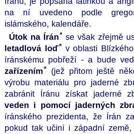
Íránu, je popsána latinkou a angl
na ní uvedeno podle gregori
islámského, kalendáře.
Útok na Írán
se však zřejmě us
letadlová loď
v oblasti Blízkého 
íránskému pobřeží - a bude v
zařízením
(jež přitom ještě něk
výrobu materiálu pro jaderné z
zabránit Íránu získat jaderné
veden i pomocí jaderných zbr
íránského prezidenta, že Írán z
pokud tak učiní i západní země, 