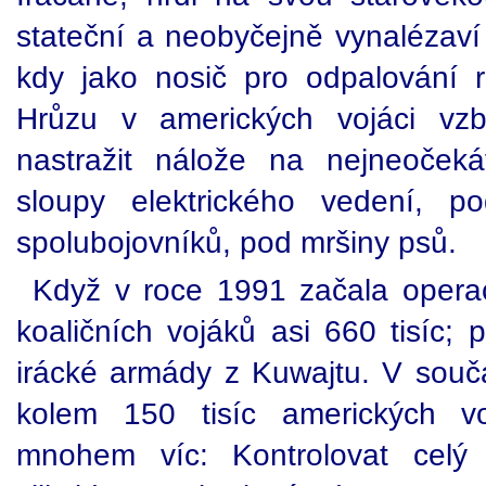
stateční a neobyčejně vynalézaví 
kdy jako nosič pro odpalování ra
Hrůzu v amerických vojáci vzb
nastražit nálože na nejneoček
sloupy elektrického vedení, p
spolubojovníků, pod mršiny psů.
Když v roce 1991 začala operace
koaličních vojáků asi 660 tisíc; p
irácké armády z Kuwajtu. V souča
kolem 150 tisíc amerických vo
mnohem víc: Kontrolovat celý I