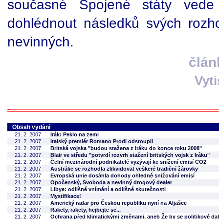
současné Spojené státy vede 
dohlédnout následků svých rozho
nevinných.
člán
Vyt
Obsah vydání
21. 2. 2007
Irák: Peklo na zemi
21. 2. 2007
Italský premiér Romano Prodi odstoupil
21. 2. 2007
Britská vojska "budou stažena z Iráku do konce roku 2008"
21. 2. 2007
Blair ve středu "potvrdí rozvrh stažení britských vojsk z Iráku"
21. 2. 2007
Čelní mezinárodní podnikatelé vyzývají ke snížení emisí CO2
21. 2. 2007
Austrálie se rozhodla zlikvidovat veškeré tradiční žárovky
21. 2. 2007
Evropská unie dosáhla dohody ohledně snižování emisí
21. 2. 2007
Opočenský, Svoboda a nevinný drogový dealer
21. 2. 2007
Libye: odlišné vnímání a odlišné skutečnosti
21. 2. 2007
Mystifikace!
21. 2. 2007
Americký radar pro Českou republiku nyní na Aljašce
21. 2. 2007
Rakety, rakety, hejbejte se...
21. 2. 2007
Ochrana před klimatickými změnami, aneb Že by se politikové dal