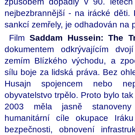
způsobem dopadly v 90. letech 
nejbezbrannější - na irácké děti.
sankcí zemřely, je odhadován na p
Film
Saddam Hussein: The Tri
dokumentem odkrývajícím dvoj
zemím Blízkého východu, a zpo
sílu boje za lidská práva. Bez oh
Husajn spojencem nebo nepř
obyvatelstvo trpělo. Proto bylo tak
2003 měla jasně stanoveny
humanitární cíle okupace Irák
bezpečnosti, obnovení infrastruk