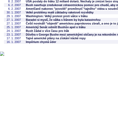
8. 2. 2007
USA poslaly do Iráku 12 miliard dolarů. Nechaly je zmizet beze sto
6. 2. 2007
Bush navrhuje zredukovat zdravotnickou pomoc pro chudé, aby mě
6. 2. 2007
Američané nakonec "povolili" promítnutí "tajného" videa u soudní
30. 1. 2007
Velké problémy malé základny raketové rozvědky
29. 1. 2007
Washington: Velký protest proti válce v Iráku
27. 1. 2007
Baradei si myslí, že válka s Íránem by byla katastrofou
27. 1. 2007
Čeští novináři "objevili" americkou paprskovou zbraň, a ono je to 
25. 1. 2007
Americký Senát odmítl Bushův apel o Iráku
24. 1. 2007
Bush žádal o více času pro Irák
23. 1. 2007
Důvěra v George Bushe mezi americkými občany je na rekordním
17. 1. 2007
Tajné americké plány na získání irácké ropy
16. 1. 2007
Impérium chystá úder