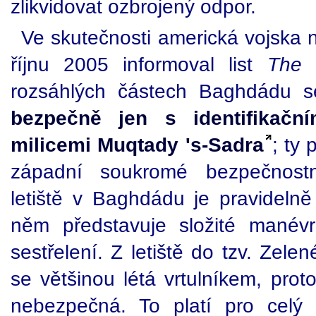
zlikvidovat ozbrojený odpor.
Ve skutečnosti americká vojska ne
říjnu 2005 informoval list
The 
rozsáhlých částech Baghdádu se
bezpečně jen s identifikačn
milicemi Muqtady 's-Sadra
; ty 
západní soukromé bezpečnostn
letiště v Baghdádu je pravidelně
něm představuje složité manév
sestřelení. Z letiště do tzv. Zel
se většinou létá vrtulníkem, prot
nebezpečná. To platí pro celý 