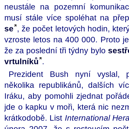
neustále na pozemní komunika
musí stále více spoléhat na př
se
, že počet letových hodin, kter
vzroste letos na 400 000. Proto j
že za poslední tři týdny bylo
sestř
vrtulníků
.
Prezident Bush nyní vyslal,
několika republikánů, dalších ví
Iráku, aby pomohli zjednat pořád
jde o kapku v moři, která nic nez
krátkodobě. List
International Her
února 2007, že s rostoucím poč