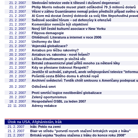
21. 2. 2007
Sledování televize vede k tělesné i duševní degeneraci
21. 2. 2007
Philip Morris nebude muset platit odškodné 79 ,5 milionů dolarů
21. 2. 2007
Vězni v zálivu Guantánamo nemají právo předložit případ svéh
21. 2. 2007
Al Gore má dostat čestný doktorát za svůj film
Nepohodlná prav
21. 2. 2007
Světové sociální fórum – od defenzívy k ofenzívě
21. 2. 2007
Komentátor nemůže být objektivní
21. 2. 2007
Nový šéf české kulturní asociace v New Yorku
21. 2. 2007
Filipova demagogie
21. 2. 2007
Ohlédnutí: Literatura a internet v roce 2006
21. 2. 2007
Uniformy do škol
21. 2. 2007
Vojenská globalizace?
20. 2. 2007
Antabus pro léčbu rakoviny?
20. 2. 2007
Antabus vs. rakovina - nové řešení?
20. 2. 2007
Léčba disulfiramem je složitá věc
20. 2. 2007
Britské zdravotnictví platí příliš mnoho za některé léky
21. 2. 2007
Kdy se přestane tisknout Respekt?
20. 2. 2007
Jestliže tě uchvátí, zahyneš, aneb veřejnoprávní televize "informu
20. 2. 2007
Pošetilá cesta Bílého domu k africké ropě
20. 2. 2007
Archivní svědectví: Tvrdík chtěl smlouvu s Američany podepsat u
20. 2. 2007
Odložená smrt
21. 2. 2007
Proti smrtící logice neoliberální globalizace
20. 2. 2007
Zelený oportunismus
18. 2. 2007
Hospodaření OSBL za leden 2007
22. 11. 2003
Adresy redakce
Útok na USA, Afghánistán, Irák
21. 2. 2007
Irák: Peklo na zemi
21. 2. 2007
Blair ve středu "potvrdí rozvrh stažení britských vojsk z Iráku"
21. 2. 2007
Britská vojska "budou stažena z Iráku do konce roku 2008"