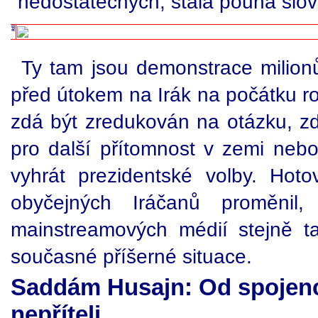
nedostatečných, stala pouhá slov
Ty tam jsou demonstrace milionů
před útokem na Irák na počátku r
zdá být zredukován na otázku, zd
pro další přítomnost v zemi neb
vyhrát prezidentské volby. Hot
obyčejných Iráčanů proměnil,
mainstreamových médií stejně ta
současné příšerné situace.
Saddám Husajn: Od spojen
nepříteli