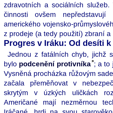
zdravotních a sociálních služeb.
činnosti ovšem nepředstavují
amerického vojensko-průmyslového
z prodeje (a tedy použití) zbraní a
Progres v Iráku: Od desíti k 
Jednou z fatálních chyb, jichž s
bylo
podcenění protivníka
; a to
Vysněná procházka růžovým sade
začala přeměňovat v nebezpeč
skrytým v úzkých uličkách roz
Američané mají nezměrnou tech
Iráčané, hrdi na svou starověko