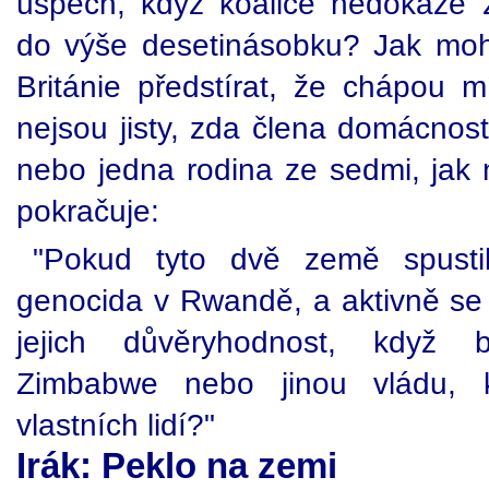
úspěch, když koalice nedokáže 
do výše desetinásobku? Jak moh
Británie předstírat, že chápou m
nejsou jisty, zda člena domácnosti
nebo jedna rodina ze sedmi, jak 
pokračuje:
"Pokud tyto dvě země spustil
genocida v Rwandě, a aktivně se s
jejich důvěryhodnost, když b
Zimbabwe nebo jinou vládu, kt
vlastních lidí?"
Irák: Peklo na zemi