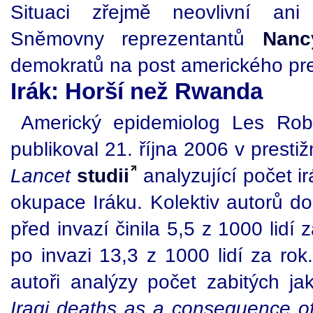
Situaci zřejmě neovlivní ani
Sněmovny reprezentantů
Nanc
demokratů na post amerického pr
Irák: Horší než Rwanda
Americký epidemiolog Les Robe
publikoval 21. října 2006 v prest
Lancet
studii
analyzující počet i
okupace Iráku. Kolektiv autorů do
před invazí činila 5,5 z 1000 lidí 
po invazi 13,3 z 1000 lidí za rok
autoři analýzy počet zabitých ja
Iraqi deaths as a consequence o