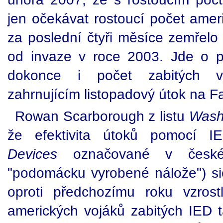
jen očekávat rostoucí počet amer
za poslední čtyři měsíce zemřelo
od invaze v roce 2003. Jde o p
dokonce i počet zabitých v
zahrnujícím listopadový útok na F
Rowan Scarborough z listu
Wash
že efektivita útoků pomocí I
Devices
označované v českém
"podomácku vyrobené nálože") sic
oproti předchozímu roku vzros
amerických vojáků zabitých IED t