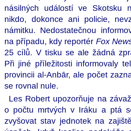
násilných událostí ve Skotsku 
nikdo, dokonce ani policie, nevz
námitku. Nedostatečnou informo
na případu, kdy reportér
Fox New
25 cílů. V tisku se ale žádná zp
Při jiné příležitosti informovaly 
provincii al-Anbār, ale počet zaz
se rovnal nule.
Les Robert upozorňuje na závažn
o počtu mrtvých v Iráku a ptá 
zvyšovat stav jednotek na zajiště