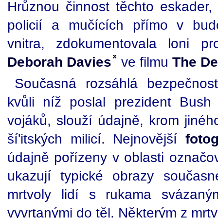
Hrůznou činnost těchto eskader, 
policií a mučících přímo v bud
vnitra, zdokumentovala loni p
Deborah Davies
ve filmu
The De
Současná rozsáhlá bezpečnos
kvůli níž poslal prezident Bus
vojáků, slouží údajně, krom jinéh
ší'itských milicí. Nejnovější
fotog
údajně pořízeny v oblasti označov
ukazují typické obrazy součas
mrtvoly lidí s rukama svázan
vyvrtanými do těl. Některým z mrtv