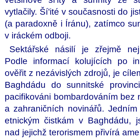
vytlačily. Ší'ité v současnosti do 
(a paradoxně i Íránu), zatímco sunn
v iráckém odboji.
Sektářské násilí je zřejmě ne
Podle informací kolujících po i
ověřit z nezávislých zdrojů, je cíl
Baghdádu do sunnitské provinci
pacifikováni bombardováním bez n
a zahraničních novinářů. Jedním 
etnickým čistkám v Baghdádu, jso
nad jejichž terorismem přivírá am