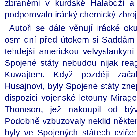
zbraněmi v kurdské Halabdži a
podporovalo irácký chemický zbr
Autoři se dále věnují irácké ok
osm dní před útokem si Saddám 
tehdejší americkou velvyslankyní v
Spojené státy nebudou nijak reag
Kuwajtem. Když později začal
Husajnovi, byly Spojené státy zne
dispozici vojenské letouny Mirag
Thomson, jež nakoupil od býv
Podobně vzbuzovaly neklid některé 
byly ve Spojených státech cviče