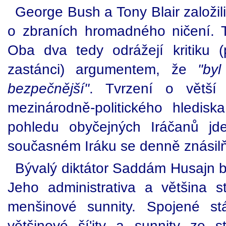
George Bush a Tony Blair založili
o zbraních hromadného ničení. T
Oba dva tedy odrážejí kritiku (
zastánci) argumentem, že
"by
bezpečnější"
. Tvrzení o větší
mezinárodně-politického hlediska
pohledu obyčejných Iráčanů jd
současném Iráku se denně znásilň
Bývalý diktátor Saddám Husajn byl
Jeho administrativa a většina s
menšinové sunnity. Spojené stá
většinové ší'ity a sunnity ze 