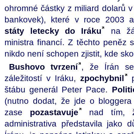
ohromné částky z miliard dolarů v 
bankovek), které v roce 2003
státy letecky do Iráku
na žád
ministra financí. Z těchto peněz 
nikdo není schopen zjistit, kde sko
Bushovo tvrzení
, že Írán s
záležitostí v Iráku,
zpochybnil
p
štábu generál Peter Pace.
Polit
(nutno dodat, že jde o bloggera 
zase
pozastavuje
nad tím, ž
administrativa představila jako 