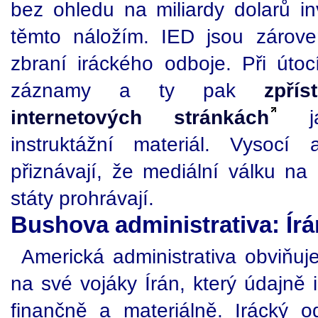
bez ohledu na miliardy dolarů in
těmto náložím. IED jsou zárove
zbraní iráckého odboje. Při útoc
záznamy a ty pak
zpří
internetových stránkách
ja
instruktážní materiál. Vysocí 
přiznávají, že mediální válku n
státy prohrávají.
Bushova administrativa: Írá
Americká administrativa obviňuj
na své vojáky Írán, který údajně 
finančně a materiálně. Irácký 