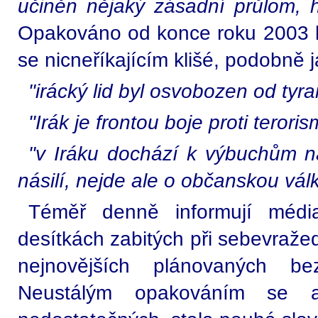
učiněn nějaký zásadní průlom, h
Opakováno od konce roku 2003 k
se nicneříkajícím klišé, podobně 
"irácký lid byl osvobozen od tyr
"Irák je frontou boje proti terori
"v Iráku dochází k výbuchům n
násilí, nejde ale o občanskou válk
Téměř denně informují médi
desítkách zabitých při sebevraže
nejnovějších plánovaných bez
Neustálým opakováním se 