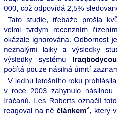
000, což odpovídá 2,5% sledovan
Tato studie, třebaže prošla kvů
velmi tvrdým recenzním řízením
okázale ignorována. Odbornost je
neznalými laiky a výsledky stu
výsledky systému
Iraqbodycou
počítá pouze násilná úmrtí zazna
V lednu letošního roku prohlásila
v roce 2003 zahynulo násilnou 
Iráčanů. Les Roberts označil tot
reagoval na ně
článkem
, který 