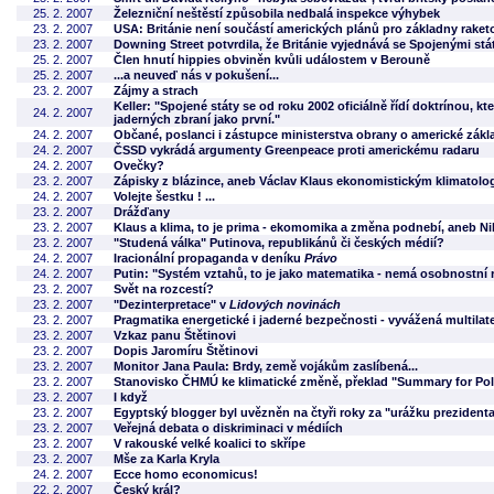
25. 2. 2007
Železniční neštěstí způsobila nedbalá inspekce výhybek
23. 2. 2007
USA: Británie není součástí amerických plánů pro základny rake
23. 2. 2007
Downing Street potvrdila, že Británie vyjednává se Spojenými stá
25. 2. 2007
Člen hnutí hippies obviněn kvůli událostem v Berouně
25. 2. 2007
...a neuveď nás v pokušení...
23. 2. 2007
Zájmy a strach
Keller: "Spojené státy se od roku 2002 oficiálně řídí doktrínou, kt
24. 2. 2007
jaderných zbraní jako první."
24. 2. 2007
Občané, poslanci i zástupce ministerstva obrany o americké zák
24. 2. 2007
ČSSD vykrádá argumenty Greenpeace proti americkému radaru
24. 2. 2007
Ovečky?
23. 2. 2007
Zápisky z blázince, aneb Václav Klaus ekonomistickým klimatolog
24. 2. 2007
Volejte šestku ! ...
23. 2. 2007
Drážďany
23. 2. 2007
Klaus a klima, to je prima - ekomomika a změna podnebí, aneb N
23. 2. 2007
"Studená válka" Putinova, republikánů či českých médií?
24. 2. 2007
Iracionální propaganda v deníku
Právo
24. 2. 2007
Putin: "Systém vztahů, to je jako matematika - nemá osobnostní
23. 2. 2007
Svět na rozcestí?
23. 2. 2007
"Dezinterpretace" v
Lidových novinách
23. 2. 2007
Pragmatika energetické i jaderné bezpečnosti - vyvážená multilater
23. 2. 2007
Vzkaz panu Štětinovi
23. 2. 2007
Dopis Jaromíru Štětinovi
23. 2. 2007
Monitor Jana Paula: Brdy, země vojákům zaslíbená...
23. 2. 2007
Stanovisko ČHMÚ ke klimatické změně, překlad "Summary for Pol
23. 2. 2007
I když
23. 2. 2007
Egyptský blogger byl uvězněn na čtyři roky za "urážku prezidenta
23. 2. 2007
Veřejná debata o diskriminaci v médiích
23. 2. 2007
V rakouské velké koalici to skřípe
23. 2. 2007
Mše za Karla Kryla
24. 2. 2007
Ecce homo economicus!
22. 2. 2007
Český král?