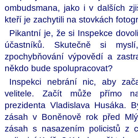
ombudsmana, jako i v dalších zji
kteří je zachytili na stovkách foto
Pikantní je, že si Inspekce dovoli
účastníků. Skutečně si mys
zpochybňování výpovědí a zastr
někdo bude spolupracovat?
Inspekci nebrání nic, aby zač
velitele. Začít může přímo na
prezidenta Vladislava Husáka. By
zásah v Boněnově rok před Mlýn
zásah s nasazením policistů z ce