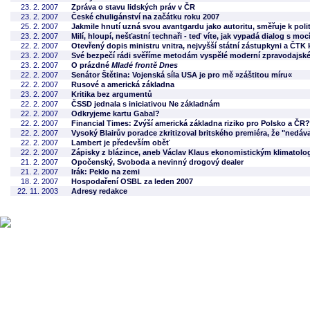
23. 2. 2007
Zpráva o stavu lidských práv v ČR
23. 2. 2007
České chuligánství na začátku roku 2007
25. 2. 2007
Jakmile hnutí uzná svou avantgardu jako autoritu, směřuje k polit
23. 2. 2007
Milí, hloupí, nešťastní technaři - teď víte, jak vypadá dialog s moc
22. 2. 2007
Otevřený dopis ministru vnitra, nejvyšší státní zástupkyni a ČTK
23. 2. 2007
Své bezpečí rádi svěříme metodám vyspělé moderní zpravodajské
23. 2. 2007
O prázdné
Mladé frontě Dnes
22. 2. 2007
Senátor Štětina: Vojenská síla USA je pro mě »záštitou míru«
22. 2. 2007
Rusové a americká základna
23. 2. 2007
Kritika bez argumentů
22. 2. 2007
ČSSD jednala s iniciativou Ne základnám
22. 2. 2007
Odkryjeme kartu Gabal?
22. 2. 2007
Financial Times: Zvýší americká základna riziko pro Polsko a ČR?
22. 2. 2007
Vysoký Blairův poradce zkritizoval britského premiéra, že "nedával
22. 2. 2007
Lambert je především oběť
22. 2. 2007
Zápisky z blázince, aneb Václav Klaus ekonomistickým klimatolo
21. 2. 2007
Opočenský, Svoboda a nevinný drogový dealer
21. 2. 2007
Irák: Peklo na zemi
18. 2. 2007
Hospodaření OSBL za leden 2007
22. 11. 2003
Adresy redakce