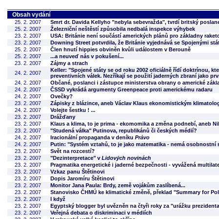
Obsah vydání
25. 2. 2007
Smrt dr. Davida Kellyho "nebyla sebevražda", tvrdí britský poslan
25. 2. 2007
Železniční neštěstí způsobila nedbalá inspekce výhybek
23. 2. 2007
USA: Británie není součástí amerických plánů pro základny rake
23. 2. 2007
Downing Street potvrdila, že Británie vyjednává se Spojenými stá
25. 2. 2007
Člen hnutí hippies obviněn kvůli událostem v Berouně
25. 2. 2007
...a neuveď nás v pokušení...
23. 2. 2007
Zájmy a strach
Keller: "Spojené státy se od roku 2002 oficiálně řídí doktrínou, kt
24. 2. 2007
preventivních válek. Nezříkají se použití jaderných zbraní jako prv
24. 2. 2007
Občané, poslanci i zástupce ministerstva obrany o americké zák
24. 2. 2007
ČSSD vykrádá argumenty Greenpeace proti americkému radaru
24. 2. 2007
Ovečky?
23. 2. 2007
Zápisky z blázince, aneb Václav Klaus ekonomistickým klimatolog
24. 2. 2007
Volejte šestku ! ...
23. 2. 2007
Drážďany
23. 2. 2007
Klaus a klima, to je prima - ekomomika a změna podnebí, aneb N
23. 2. 2007
"Studená válka" Putinova, republikánů či českých médií?
24. 2. 2007
Iracionální propaganda v deníku
Právo
24. 2. 2007
Putin: "Systém vztahů, to je jako matematika - nemá osobnostní
23. 2. 2007
Svět na rozcestí?
23. 2. 2007
"Dezinterpretace" v
Lidových novinách
23. 2. 2007
Pragmatika energetické i jaderné bezpečnosti - vyvážená multilater
23. 2. 2007
Vzkaz panu Štětinovi
23. 2. 2007
Dopis Jaromíru Štětinovi
23. 2. 2007
Monitor Jana Paula: Brdy, země vojákům zaslíbená...
23. 2. 2007
Stanovisko ČHMÚ ke klimatické změně, překlad "Summary for Pol
23. 2. 2007
I když
23. 2. 2007
Egyptský blogger byl uvězněn na čtyři roky za "urážku prezidenta
23. 2. 2007
Veřejná debata o diskriminaci v médiích