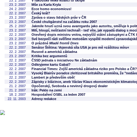
23. 2. 2007
V rakouské velké koalici to skřípe
23. 2. 2007
Mše za Karla Kryla
24. 2. 2007
Ecce homo economicus!
22. 2. 2007
Český král?
23. 2. 2007
Zpráva o stavu lidských práv v ČR
23. 2. 2007
České chuligánství na začátku roku 2007
25. 2. 2007
Jakmile hnutí uzná svou avantgardu jako autoritu, směřuje k polit
23. 2. 2007
Milí, hloupí, nešťastní technaři - teď víte, jak vypadá dialog s moc
22. 2. 2007
Otevřený dopis ministru vnitra, nejvyšší státní zástupkyni a ČTK
23. 2. 2007
Své bezpečí rádi svěříme metodám vyspělé moderní zpravodajské
23. 2. 2007
O prázdné
Mladé frontě Dnes
22. 2. 2007
Senátor Štětina: Vojenská síla USA je pro mě »záštitou míru«
22. 2. 2007
Rusové a americká základna
23. 2. 2007
Kritika bez argumentů
22. 2. 2007
ČSSD jednala s iniciativou Ne základnám
22. 2. 2007
Odkryjeme kartu Gabal?
22. 2. 2007
Financial Times: Zvýší americká základna riziko pro Polsko a ČR?
22. 2. 2007
Vysoký Blairův poradce zkritizoval britského premiéra, že "nedával
22. 2. 2007
Lambert je především oběť
22. 2. 2007
Zápisky z blázince, aneb Václav Klaus ekonomistickým klimatolo
21. 2. 2007
Opočenský, Svoboda a nevinný drogový dealer
21. 2. 2007
Irák: Peklo na zemi
18. 2. 2007
Hospodaření OSBL za leden 2007
22. 11. 2003
Adresy redakce