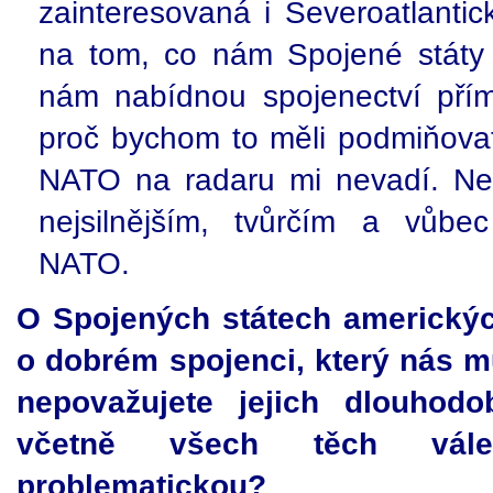
zainteresovaná i Severoatlantic
na tom, co nám Spojené státy
nám nabídnou spojenectví přím
proč bychom to měli podmiňovat
NATO na radaru mi nevadí. Ne
nejsilnějším, tvůrčím a vůbe
NATO.
O Spojených státech americkýc
o dobrém spojenci, který nás m
nepovažujete jejich dlouhodob
včetně všech těch vále
problematickou?