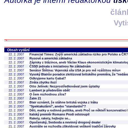
člán
Vyt
Obsah vydání
22. 2. 2007
Financial Times: Zvýší americká základna riziko pro Polsko a ČR?
22. 2. 2007
Rusové a americká základna
22. 2. 2007
Zápisky z blázince, aneb Václav Klaus ekonomistickým klimatolo
22. 2. 2007
ČSSD jednala s iniciativou Ne základnám
22. 2. 2007
Senátor Štětina: Vojenská síla USA je pro mě »záštitou míru«
22. 2. 2007
Vysoký Blairův poradce zkritizoval britského premiéra, že "nedával
22. 2. 2007
Odkryjeme kartu Gabal?
22. 2. 2007
Ztráta zbytku iluzí
22. 2. 2007
Otto Jelínek: Nezprostředkovával jsem úplatky
22. 2. 2007
Lambert je především oběť
22. 2. 2007
O čem rozhodnou zítra?
22. 2. 2007
Žalm 21
22. 2. 2007
Blair oznámil, že stáhne britská vojska z Iráku
20. 2. 2007
"Spektakulární", anebo "standardní"?
22. 2. 2007
Děti, matky a rodinná politika, aneb Proč se někteří konzervativc
21. 2. 2007
Italský premiér Romano Prodi odstoupil
21. 2. 2007
Rakety, rakety, hejbejte se...
21. 2. 2007
Opočenský, Svoboda a nevinný drogový dealer
21. 2. 2007
Austrálie se rozhodla zlikvidovat veškeré tradiční žárovky