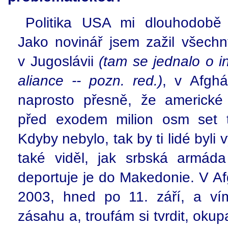
Politika USA mi dlouhodobě 
Jako novinář jsem zažil všechn
v Jugoslávii
(tam se jednalo o i
aliance -- pozn. red.)
, v Afghá
naprosto přesně, že americké
před exodem milion osm set t
Kdyby nebylo, tak by ti lidé byli 
také viděl, jak srbská armáda
deportuje je do Makedonie. V Af
2003, hned po 11. září, a ví
zásahu a, troufám si tvrdit, ok