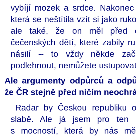
vybíjí mozek a srdce. Nakonec 
která se neštítila vzít si jako ru
ale také, že on měl před oč
čečenských dětí, které zabily 
násilí -- to vždy někde za
podlehnout, nemůžete ustupovat
Ale argumenty odpůrců a odpůr
že ČR stejně před ničím neochrán
Radar by Českou republiku o
slabě. Ale já jsem pro ten r
s mocností, která by nás měl