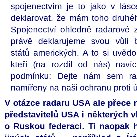
spojenectvím je to jako v lás
deklarovat, že mám toho druhého
Spojenectví ohledně radarové z
právě deklarujeme svou vůli 
států amerických. A to si uvědo
kteří (na rozdíl od nás) naví
podmínku: Dejte nám sem rak
namířeny na naši ochranu proti
V otázce radaru USA ale přece 
představitelů USA i některých v
o Ruskou federaci. Ti naopak 