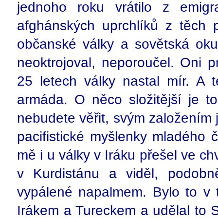
jednoho roku vrátilo z emigr
afghánských uprchlíků z těch p
občanské války a sovětská oku
neoktrojoval, neporoučel. Oni p
25 letech války nastal mír. A 
armáda. O něco složitější je t
nebudete věřit, svým založením 
pacifistické myšlenky mladého č
mě i u války v Iráku přešel ve chv
v Kurdistánu a viděl, podobn
vypálené napalmem. Bylo to v t
Irákem a Tureckem a udělal to 