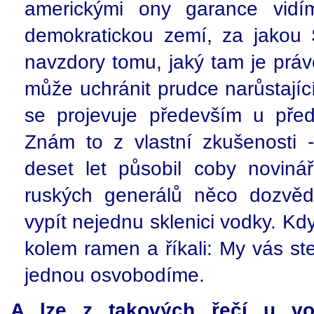
americkými ony garance vidím
demokratickou zemí, za jakou 
navzdory tomu, jaký tam je práv
může uchránit prudce narůstajíc
se projevuje především u předs
Znám to z vlastní zkušenosti 
deset let působil coby noviná
ruských generálů něco dozvěd
vypít nejednu sklenici vodky. Když
kolem ramen a říkali: My vás s
jednou osvobodíme.
A lze z takových řečí u vo