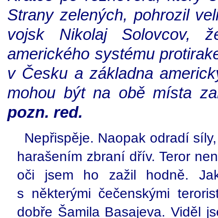
Strany zelených, pohrozil vel
vojsk Nikolaj Solovcov, 
amerického systému protirake
v Česku a základna americký
mohou být na obě místa za
pozn. red.
Nepřispěje. Naopak odradí síly,
harašením zbraní dřív. Teror nen
oči jsem ho zažil hodně. Ja
s některými čečenskými teroris
dobře Šamila Basajeva. Viděl js