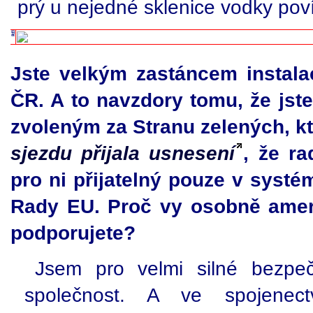
prý u nejedné sklenice vodky poví
Jste velkým zastáncem instal
ČR. A to navzdory tomu, že jst
zvoleným za Stranu zelených, k
sjezdu přijala usnesení
, že r
pro ni přijatelný pouze v sys
Rady EU. Proč vy osobně ameri
podporujete?
Jsem pro velmi silné bezpeč
společnost. A ve spojenec