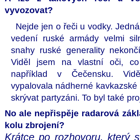
vyvozovat?
Nejde jen o řeči u vodky. Jedná
vedení ruské armády velmi sil
snahy ruské generality nekonč
Viděl jsem na vlastní oči, c
například v Čečensku. Vid
vypalovala nádherné kavkazské l
skrývat partyzáni. To byl také pr
No ale nepřispěje radarová zák
kolu zbrojení?
Krátce po rozhovoru, který s