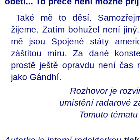
oběti... To přece není možné při
Také mě to děsí. Samozřej
žijeme. Zatím bohužel není jiný.
mě jsou Spojené státy americ
záštitou míru. Za dané konste
prostě ještě opravdu není čas 
jako Gándhí.
Rozhovor je rozv
umístění radarové 
Tomuto tématu 
Autorka je interní redaktorkou
tis