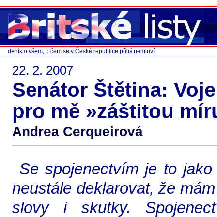
deník o všem, o čem se v České republice příliš nemluví
22. 2. 2007
Senátor Štětina: Voje
pro mě »záštitou mír
Andrea Cerqueirová
Se spojenectvím je to jako
neustále deklarovat, že mám 
slovy i skutky. Spojenec