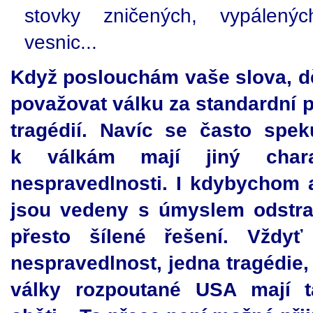
stovky zničených, vypálen
vesnic...
Když poslouchám vaše slova, dě
považovat válku za standardní p
tragédií. Navíc se často spe
k válkám mají jiný chara
nespravedlnosti. I kdybychom al
jsou vedeny s úmyslem odstran
přesto šílené řešení. Vždy
nespravedlnost, jedna tragédie
války rozpoutané USA mají 