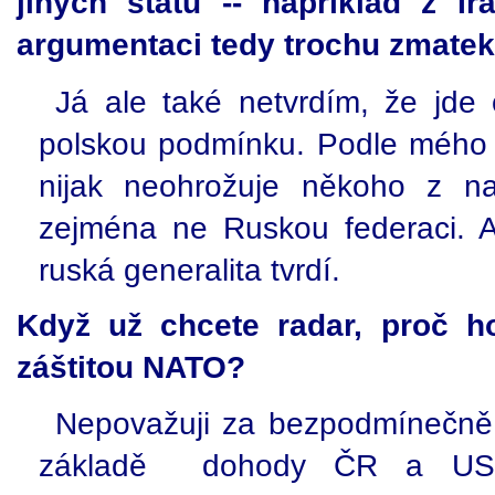
jiných států -- například z Í
argumentaci tedy trochu zmate
Já ale také netvrdím, že jde
polskou podmínku. Podle mého 
nijak neohrožuje někoho z na
zejména ne Ruskou federaci. A
ruská generalita tvrdí.
Když už chcete radar, proč h
záštitou NATO?
Nepovažuji za bezpodmínečně 
základě dohody ČR a USA