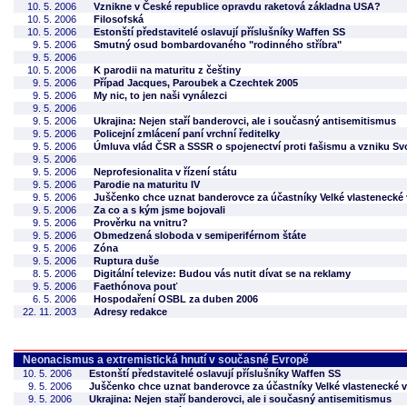
10. 5. 2006
Vznikne v České republice opravdu raketová základna USA?
10. 5. 2006
Filosofská
10. 5. 2006
Estonští představitelé oslavují příslušníky Waffen SS
9. 5. 2006
Smutný osud bombardovaného "rodinného stříbra"
9. 5. 2006
10. 5. 2006
K parodii na maturitu z češtiny
9. 5. 2006
Případ Jacques, Paroubek a Czechtek 2005
9. 5. 2006
My nic, to jen naši vynálezci
9. 5. 2006
9. 5. 2006
Ukrajina: Nejen staří banderovci, ale i současný antisemitismus
9. 5. 2006
Policejní zmlácení paní vrchní ředitelky
9. 5. 2006
Úmluva vlád ČSR a SSSR o spojenectví proti fašismu a vzniku 
9. 5. 2006
9. 5. 2006
Neprofesionalita v řízení státu
9. 5. 2006
Parodie na maturitu IV
9. 5. 2006
Juščenko chce uznat banderovce za účastníky Velké vlastenecké 
9. 5. 2006
Za co a s kým jsme bojovali
9. 5. 2006
Prověrku na vnitru?
9. 5. 2006
Obmedzená sloboda v semiperiférnom štáte
9. 5. 2006
Zóna
9. 5. 2006
Ruptura duše
8. 5. 2006
Digitální televize: Budou vás nutit dívat se na reklamy
9. 5. 2006
Faethónova pouť
6. 5. 2006
Hospodaření OSBL za duben 2006
22. 11. 2003
Adresy redakce
Neonacismus a extremistická hnutí v současné Evropě
10. 5. 2006
Estonští představitelé oslavují příslušníky Waffen SS
9. 5. 2006
Juščenko chce uznat banderovce za účastníky Velké vlastenecké v
9. 5. 2006
Ukrajina: Nejen staří banderovci, ale i současný antisemitismus