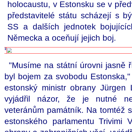
holocaustu, v Estonsku se v před
představitelé státu scházejí s b
SS a dalších jednotek bojujícíc
Německa a oceňují jejich boj.
"Musíme na státní úrovni jasně ř
byl bojem za svobodu Estonska," 
estonský ministr obrany Jürgen Li
vyjádřil názor, že je nutné n
veteránům památník. Na tomtéž 
estonského parlamentu Trivimi Vel