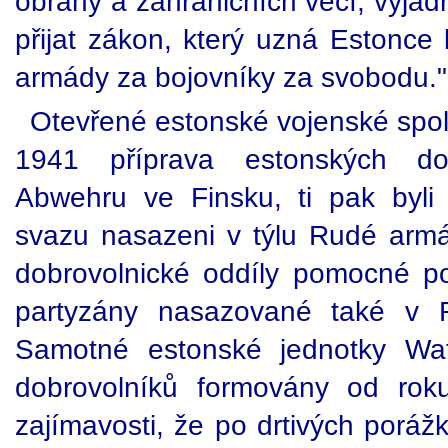
obrany a zahraničních věcí, vyjád
přijat zákon, který uzná Estonce
armády za bojovníky za svobodu."
Otevřené estonské vojenské spol
1941 příprava estonských dob
Abwehru ve Finsku, ti pak byl
svazu nasazeni v týlu Rudé armá
dobrovolnické oddíly pomocné pol
partyzány nasazované také v 
Samotné estonské jednotky Wa
dobrovolníků formovány od ro
zajímavosti, že po drtivých poráž