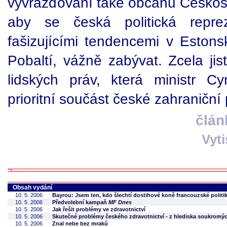
vyvražďování také občanů Českosl
aby se česká politická repre
fašizujícími tendencemi v Estons
Pobaltí, vážně zabývat. Zcela jis
lidských práv, která ministr C
prioritní součást české zahraniční p
člán
Vyt
Obsah vydání
10. 5. 2006
Bayrou: Jsem ten, kdo šlechtí dostihové koně francouzské politi
10. 5. 2006
Předvolební kampaň
MF Dnes
10. 5. 2006
Jak řešit problémy ve zdravotnictví
10. 5. 2006
Skutečné problémy českého zdravotnictví - z hlediska soukromýc
10. 5. 2006
Znal nebe bez mraků