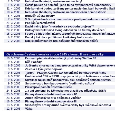
2. 5. 2006
Nebuďme lhostejní, zastavme neonacisty!
1. 5. 2006
Česká policie se nemění - je to tlupa sympatizantů s neonacisty
11. 4. 2006
Kdy konečně budou zvýšeny penze nacistům, kteří bojovali u Sta
10. 4. 2006
Nebuďme lhostejní, zastavme neonacistickou demonstraci!
8. 4. 2006
Budyšín zůstal pestrý
7. 4. 2006
V Budyšíně bude zítra demonstrace proti pochodu neonacistů m
21. 3. 2006
Popírání a zamlčování
21. 2. 2006
David Irving jako "mučedník za svobodu projevu"?
20. 2. 2006
Britský historik David Irving odsouzen na tři roky do vězení
15. 2. 2006
I osoby s bigotními názory a popírači holocaustu musejí mít právo
9. 2. 2006
Dánský list chce publikovat karikatury holocaustu
7. 2. 2006
Kde skončily peníze pro odškodnění romských obětí?
Osvobození Československa v roce 1945 a konec II. světové války
10. 5. 2006
Estonští představitelé oslavují příslušníky Waffen SS
9. 5. 2006
Děň Pobědy
9. 5. 2006
Juščenko chce uznat banderovce za účastníky Velké vlastenecké v
9. 5. 2006
Za co a s kým jsme bojovali
9. 5. 2006
Target -- Prague, Czech: Jak Američané bombardovali Prahu
9. 5. 2006
Úmluva vlád ČSR a SSSR o spojenectví proti fašismu a vzniku S
9. 5. 2006
Ukrajina: Nejen staří banderovci, ale i současný antisemitismus
9. 5. 2006
Smutný osud bombardovaného "rodinného stříbra"
18. 8. 2005
Překvapivé paměti Čestmíra Císaře
24. 5. 2005
...a ani spojenci by Německo neporazili bez příspěvku SSSR
23. 5. 2005
Pár myšlenek o druhé světové válce IV.
23. 5. 2005
Anglo-německý spor o obětech a vinících
16. 5. 2005
Pár myšlenek o druhé světové válce III
13. 5. 2005
Skutečnými hrdiny druhé světové války byli Svědkové Jehovovi
12. 5. 2005
Válka