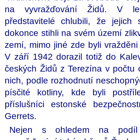
na vyvražďování Židů. V l
představitelé chlubili, že jejich
dokonce stihli na svém území zlikvi
zemí, mimo jiné zde byli vražděn
V září 1942 dorazil totiž do Kalev
českých Židů z Terezína v počtu 
nich, podle rozhodnutí neschopný
písčité kotliny, kde byli postří
příslušníci estonské bezpečnos
Gerrets.
Nejen s ohledem na podíl 