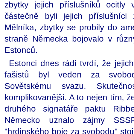
zbytky jejich příslušníků ocit
částečně byli jejich příslušní
Mělníka, zbytky se probily do am
straně Německa bojovalo v různý
Estonců.
Estonci dnes rádi tvrdí, že jeji
fašistů byl veden za svobo
Sovětskému svazu. Skutečn
komplikovanější. A to nejen tím, ž
druhého signatáře paktu Ribbe
Německo uznalo zájmy SSSR
"hrdinského boje za svobodu" stoj