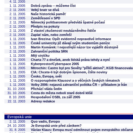
4. 11. 2005
1. 11. 2005
Dobrá zpráva -- můžeme číst
2. 11. 2005
Velký bratr se dívá
2. 11. 2005
Naše historická paměť
2. 11. 2005
Zemětřesení v SPD
2. 11. 2005
Německý politbarometr předvídá špatné počasí
2. 11. 2005
Předpis na pokuty
2. 11. 2005
Z vlastní zkušenosti neukázněného řidiče
2. 11. 2005
Zaplať nám, nebo zemřeš!
1. 11. 2005
Ivan Brezina: Opět evidentně nepravdivé informace
1. 11. 2005
České univerzity již dávají svým studentům peníze
1. 11. 2005
Martin Komárek: I nejostřejší názor lze vyjádřit důstojně
2. 11. 2005
Zahraniční politika SRN
1. 11. 2005
Milý strýčku
1. 11. 2005
Charta 77 a dnešek, aneb lidská práva tehdy a nyní
1. 11. 2005
Kyberprostor/Cyberspace 2005
1. 11. 2005
Mitrochin: Castro byl pro Sověty "příliš aktivní", KGB financoval
1. 11. 2005
CIA: Chcete-li být dobrým špionem, čtěte noviny
1. 11. 2005
Česko, Evropa, svět
1. 11. 2005
O rozporuplném Klausovi a o věčných českých tématech
1. 11. 2005
Volby 2006: nejasná zahraniční politika ČR -- příkladem je Írán
31. 10. 2005
Přichází vláda šedin
31. 10. 2005
Cesta do města neboli staré dobré klišé
8. 10. 2005
Hospodaření OSBL za září 2005
22. 11. 2003
Adresy redakce
Evropská unie
2. 11. 2005
Quo vadis, Evropo
24. 10. 2005
Je Evropská unie před zánikem?
31. 8. 2005
Václav Klaus: Evropa musí odmítnout pojem evropského občanst