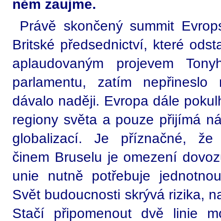
něm zaujme.
Právě skončený summit Evrops
Britské předsednictví, které odst
aplaudovaným projevem Tony
parlamentu, zatím nepřineslo 
dávalo naději. Evropa dále pokul
regiony světa a pouze přijímá n
globalizací. Je příznačné, že
činem Bruselu je omezení dovozu
unie nutně potřebuje jednotnou 
Svět budoucnosti skrývá rizika, na
Stačí připomenout dvě linie m