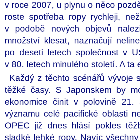
v roce 2007, u plynu o něco pozd
roste spotřeba ropy rychleji, než
v podobě nových objevů nalez
množství klesat, naznačují nelin
po deseti letech společnost v 
v 80. letech minulého století. A ta
Každý z těchto scénářů vývoje sv
těžké časy. S Japonskem by mo
ekonomice činit v polovině 21.
významu celé pacifické oblasti n
OPEC již dnes hlásí pokles těžby
sladké lehké ropy. Navíc všechny 