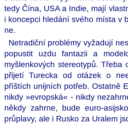
tedy Čína, USA a Indie, mají vlast
i koncepci hledání svého místa v 
ne.
Netradiční problémy vyžadují nes
popustit uzdu fantazii a mode
myšlenkových stereotypů. Třeba o
přijetí Turecka od otázek o ne
příštích unijních potřeb. Ostatně
nikdy »evropská« - nikdy nezahrno
někdy zahrne, bude euro-asijsk
průplavy, ale i Rusko za Uralem jso