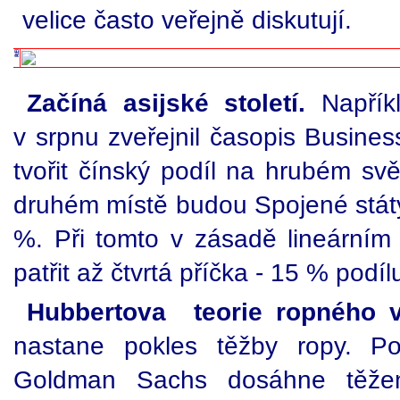
velice často veřejně diskutují.
Začíná asijské století.
Napříkl
v srpnu zveřejnil časopis Busine
tvořit čínský podíl na hrubém s
druhém místě budou Spojené státy 
%. Při tomto v zásadě lineárním 
patřit až čtvrtá příčka - 15 % pod
Hubbertova teorie ropného v
nastane pokles těžby ropy. Po
Goldman Sachs dosáhne těžení