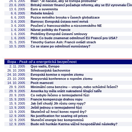
24. 6. 2005
Blair: "Je načase, aby se Evropa probudila"
23. 6. 2005
Britský ministr financí požaduje reformy, aby se EU vyrovnala Čí
13. 6. 2005
Euro a suverenita
6. 6. 2005
Rebelie kmánů
6. 6. 2005
Pozice mrtvého brouka v časech globalizace
3. 6. 2005
Barroso: Evropská ústava není mrtvá
3. 6. 2005
Poučení z francouzského a nizozemského NE
1. 6. 2005
Návrat politiky do Francie
1. 6. 2005
Problémy Evropské ústavní smlouvy
1. 6. 2005
PBS: Co bude znamenat odmítnutí EU Francií pro USA?
31. 5. 2005
Timothy Garton Ash: Francii ovládl strach
10. 5. 2005
Co se stane po odmítnutí euroústavy?
Ropa -
Peak oil
a energetická bezpečnost
2. 11. 2005
Quo vadis, Evropo
26. 10. 2005
Středoasijská šachovnice
24. 10. 2005
Evropská komise o ropném zlomu
23. 10. 2005
Newyorská konference o ropném zlomu
14. 10. 2005
Pocit marnosti
29. 9. 2005
Minimální cena benzinu -- utopie, nebo schůdné řešení?
29. 9. 2005
Amerika by měla vrátit nakradené létající talíře
20. 9. 2005
Co nebylo řečeno o termojaderné fúzi
15. 9. 2005
Francie kompenzuje drahou ropu
15. 9. 2005
Jak čelí chudý Jih růstu ceny ropy?
13. 9. 2005
Ještě jednou o termojaderné fúzi
13. 9. 2005
Skutečně už hrozí konec ropné éry?
12. 9. 2005
No justification for soaring oil prices
12. 9. 2005
Sluneční energie bez kompromisů
12. 9. 2005
Bude mít hurikán Katrina vážné hospodářské následky?