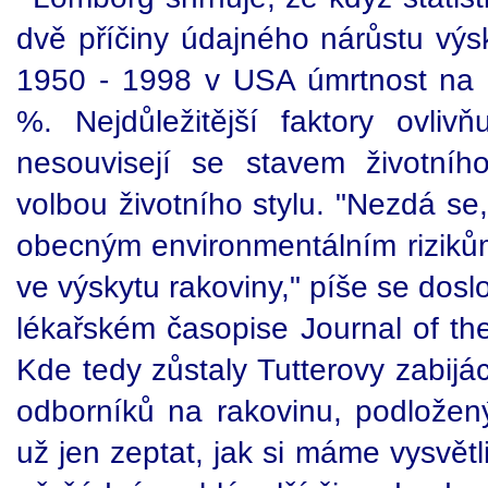
dvě příčiny údajného nárůstu výs
1950 - 1998 v USA úmrtnost na
%. Nejdůležitější faktory ovlivňu
nesouvisejí se stavem životníh
volbou životního stylu. "Nezdá se,
obecným environmentálním rizikům
ve výskytu rakoviny," píše se do
lékařském časopise Journal of the
Kde tedy zůstaly Tutterovy zabijá
odborníků na rakovinu, podložený
už jen zeptat, jak si máme vysvětl