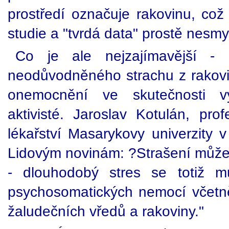
prostředí označuje rakovinu, co
studie a "tvrdá data" prostě nesmy
Co je ale nejzajímavější - 
neodůvodněného strachu z rakov
onemocnění ve skutečnosti vy
aktivisté. Jaroslav Kotulán, pro
lékařství Masarykovy univerzity 
Lidovým novinám: ?Strašení může 
- dlouhodobý stres se totiž m
psychosomatických nemocí včetn
žaludečních vředů a rakoviny."