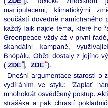
(
ZDE
). Toxické znečistění 
manipulacemi, klimatickými z
součástí dovedně namíchaného por
každý laik najde téma, které ho 
Greenpeace vždy až v první řadě,
skandální kampaně, využívajíc
Bhópálu. Oběti dostaly z jejího v
(
ZDE
,
ZDE
).
Dnešní argumentace starostí o z
vydíráním ve stylu: "Zaplať n
mnohokrát osvědčený postup. Aktiv
strašáka a pak chrastí pokladn