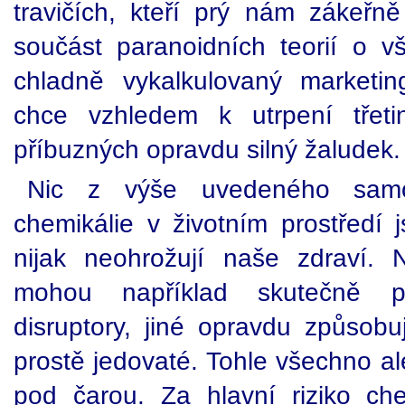
travičích, kteří prý nám zákeřně
součást paranoidních teorií o 
chladně vykalkulovaný marketin
chce vzhledem k utrpení třeti
příbuzných opravdu silný žaludek.
Nic z výše uvedeného sam
chemikálie v životním prostředí 
nijak neohrožují naše zdraví.
mohou například skutečně p
disruptory, jiné opravdu způsobuj
prostě jedovaté. Tohle všechno al
pod čarou. Za hlavní riziko ch