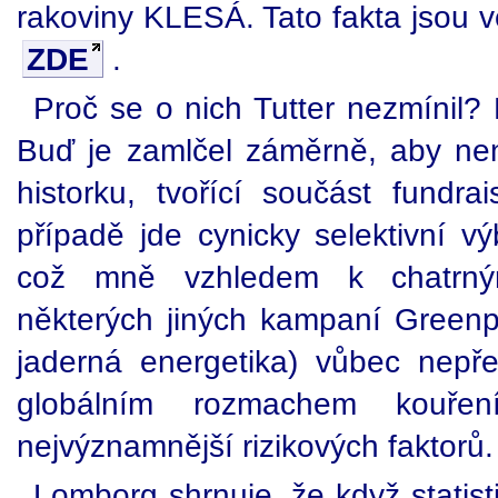
rakoviny KLESÁ. Tato fakta jsou v
ZDE
.
Proč se o nich Tutter nezmínil? E
Buď je zamlčel záměrně, aby ne
historku, tvořící součást fund
případě jde cynicky selektivní v
což mně vzhledem k chatrn
některých jiných kampaní Greenpe
jaderná energetika) vůbec nepř
globálním rozmachem kouře
nejvýznamnější rizikových faktorů.
Lomborg shrnuje, že když statisti