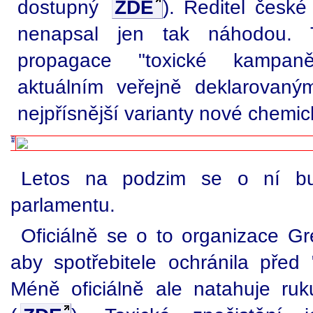
dostupný
ZDE
). Ředitel česk
nenapsal jen tak náhodou. T
propagace "toxické kampan
aktuálním veřejně deklarovaný
nejpřísnější varianty nové chemic
Letos na podzim se o ní bu
parlamentu.
Oficiálně se o to organizace Gr
aby spotřebitele ochránila pře
Méně oficiálně ale natahuje ru