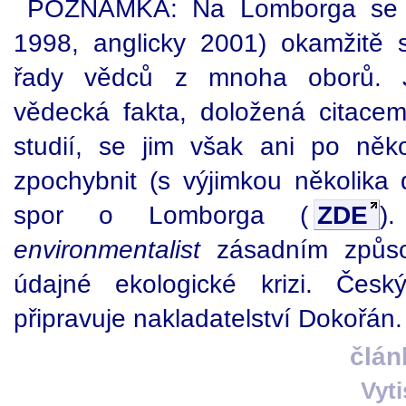
POZNÁMKA: Na Lomborga se p
1998, anglicky 2001) okamžitě s
řady vědců z mnoha oborů. J
vědecká fakta, doložená citacem
studií, se jim však ani po někol
zpochybnit (s výjimkou několika 
spor o Lomborga (
ZDE
)
environmentalist
zásadním způso
údajné ekologické krizi. Česk
připravuje nakladatelství Dokořán.
člán
Vyt