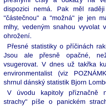
dispozici nemá. Pak měl raději
"částečnou" a "možná" je jen m
mlhy, vedeným snahou vyvolat ve
ohrožení.
Přesné statistiky o příčinách ra
Jsou ale přesně opačné, ne
vsugerovat. V dnes už takřka kul
environmentalist (viz POZNÁMK
shrnul dánský statistik Bjorn Lomb
V úvodu kapitoly příznačně 
strachy" píše o panickém strac