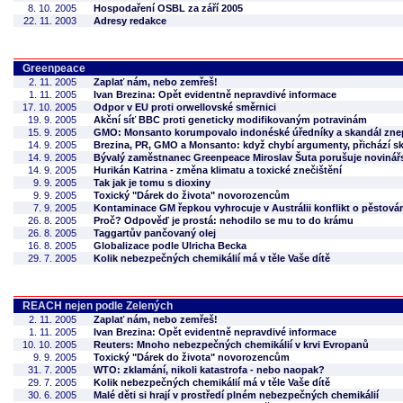
8. 10. 2005
Hospodaření OSBL za září 2005
22. 11. 2003
Adresy redakce
Greenpeace
2. 11. 2005
Zaplať nám, nebo zemřeš!
1. 11. 2005
Ivan Brezina: Opět evidentně nepravdivé informace
17. 10. 2005
Odpor v EU proti orwellovské směrnici
19. 9. 2005
Akční síť BBC proti geneticky modifikovaným potravinám
15. 9. 2005
GMO: Monsanto korumpovalo indonéské úředníky a skandál znepo
14. 9. 2005
Brezina, PR, GMO a Monsanto: když chybí argumenty, přichází s
14. 9. 2005
Bývalý zaměstnanec Greenpeace Miroslav Šuta porušuje novinář
14. 9. 2005
Hurikán Katrina - změna klimatu a toxické znečištění
9. 9. 2005
Tak jak je tomu s dioxiny
9. 9. 2005
Toxický "Dárek do života" novorozencům
7. 9. 2005
Kontaminace GM řepkou vyhrocuje v Austrálii konflikt o pěstov
26. 8. 2005
Proč? Odpověď je prostá: nehodilo se mu to do krámu
26. 8. 2005
Taggartův pančovaný olej
16. 8. 2005
Globalizace podle Ulricha Becka
29. 7. 2005
Kolik nebezpečných chemikálií má v těle Vaše dítě
REACH nejen podle Zelených
2. 11. 2005
Zaplať nám, nebo zemřeš!
1. 11. 2005
Ivan Brezina: Opět evidentně nepravdivé informace
10. 10. 2005
Reuters: Mnoho nebezpečných chemikálií v krvi Evropanů
9. 9. 2005
Toxický "Dárek do života" novorozencům
31. 7. 2005
WTO: zklamání, nikoli katastrofa - nebo naopak?
29. 7. 2005
Kolik nebezpečných chemikálií má v těle Vaše dítě
30. 6. 2005
Malé děti si hrají v prostředí plném nebezpečných chemikálií