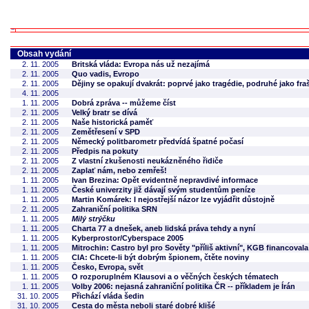
Obsah vydání
2. 11. 2005
Britská vláda: Evropa nás už nezajímá
2. 11. 2005
Quo vadis, Evropo
2. 11. 2005
Dějiny se opakují dvakrát: poprvé jako tragédie, podruhé jako fra
4. 11. 2005
1. 11. 2005
Dobrá zpráva -- můžeme číst
2. 11. 2005
Velký bratr se dívá
2. 11. 2005
Naše historická paměť
2. 11. 2005
Zemětřesení v SPD
2. 11. 2005
Německý politbarometr předvídá špatné počasí
2. 11. 2005
Předpis na pokuty
2. 11. 2005
Z vlastní zkušenosti neukázněného řidiče
2. 11. 2005
Zaplať nám, nebo zemřeš!
1. 11. 2005
Ivan Brezina: Opět evidentně nepravdivé informace
1. 11. 2005
České univerzity již dávají svým studentům peníze
1. 11. 2005
Martin Komárek: I nejostřejší názor lze vyjádřit důstojně
2. 11. 2005
Zahraniční politika SRN
1. 11. 2005
Milý strýčku
1. 11. 2005
Charta 77 a dnešek, aneb lidská práva tehdy a nyní
1. 11. 2005
Kyberprostor/Cyberspace 2005
1. 11. 2005
Mitrochin: Castro byl pro Sověty "příliš aktivní", KGB financoval
1. 11. 2005
CIA: Chcete-li být dobrým špionem, čtěte noviny
1. 11. 2005
Česko, Evropa, svět
1. 11. 2005
O rozporuplném Klausovi a o věčných českých tématech
1. 11. 2005
Volby 2006: nejasná zahraniční politika ČR -- příkladem je Írán
31. 10. 2005
Přichází vláda šedin
31. 10. 2005
Cesta do města neboli staré dobré klišé