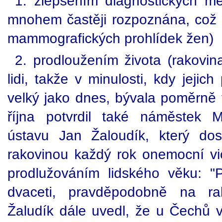
1. zlepšením diagnostických me
mnohem častěji rozpoznána, což s
mammografických prohlídek žen)
2. prodloužením života (rakovin
lidi, takže v minulosti, kdy jejic
velký jako dnes, bývala poměrně
října potvrdil také náměstek 
ústavu Jan Žaloudík, který do
rakovinou každý rok onemocní vice
prodlužováním lidského věku: 
dvaceti, pravděpodobně na ra
Žaludík dále uvedl, že u Čechů v