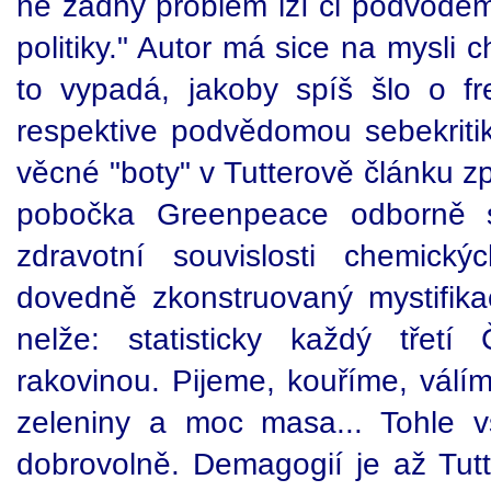
ně žádný problém lží či podvode
politiky." Autor má sice na mysli 
to vypadá, jakoby spíš šlo o f
respektive podvědomou sebekritik
věcné "boty" v Tutterově článku 
pobočka Greenpeace odborně s
zdravotní souvislosti chemick
dovedně zkonstruovaný mystifikac
nelže: statisticky každý třet
rakovinou. Pijeme, kouříme, válím
zeleniny a moc masa... Tohle 
dobrovolně. Demagogií je až Tutt