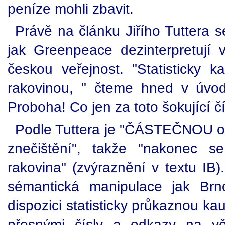
peníze mohli zbavit.
Právě na článku Jiřího Tuttera 
jak Greenpeace dezinterpretují v
českou veřejnost. "Statisticky 
rakovinou, " čteme hned v úvo
Proboha! Co jen za toto šokující č
Podle Tuttera je "ČÁSTEČNOU 
znečištění", takže "nakonec 
rakovina" (zvýraznění v textu IB
sémantická manipulace jak Brn
dispozici statisticky průkaznou kau
přesnými čísly a odkazy na vě