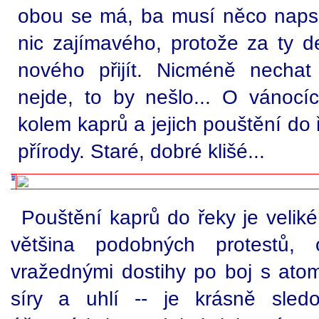
obou se má, ba musí něco naps
nic zajímavého, protože za ty de
nového přijít. Nicméně nechat
nejde, to by nešlo... O vánocíc
kolem kaprů a jejich pouštění do
přírody. Staré, dobré klišé...
Pouštění kaprů do řeky je veliké
většina podobných protestů,
vražednými dostihy po boj s ato
síry a uhlí -- je krásně sledov