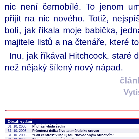
nic není černobílé. To jenom um
přijít na nic nového. Totiž, nejsp
bolí, jak říkala moje babička, jed
majitele listů a na čtenáře, které to
Inu, jak říkával Hitchcock, staré 
než nějaký šílený nový nápad.
člán
Vyt
Obsah vydání
31. 10. 2005
Přichází vláda šedin
31. 10. 2005
Průměrná délka života směřuje ke stovce
31. 10. 2005
"Call centres" v Indii jsou "novodobým otroctvím"