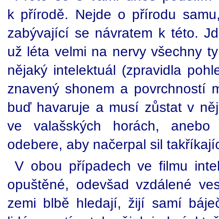
k přírodě. Nejde o přírodu samu, 
zabývající se návratem k této. J
už léta velmi na nervy všechny ty 
nějaký intelektuál (zpravidla poh
znavený shonem a povrchností m
buď havaruje a musí zůstat v něj
ve valašských horách, aneb
odebere, aby načerpal sil takříkaj
V obou případech ve filmu intele
opuštěné, odevšad vzdálené ves
zemi blbě hledají, žijí samí báje