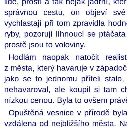
lidé, prostí a tak nějak jadrní, k
správnou cestu, on objeví své
vychlastají při tom zpravidla hodn
ryby, pozorují líhnoucí se ptáčat
prostě jsou to voloviny.
Hodlám naopak natočit realisti
z města, který havaruje v západo
jako se to jednomu příteli stalo
nehavaroval, ale koupil si tam 
nízkou cenou. Byla to ovšem právě
Opuštěná vesnice v přírodě byla
vzdálena od nejbližšího města. Na