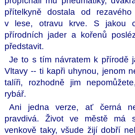
propíchali mu pneumatiky, dvakrá
přítelkyně dostala od rezavého
v lese, otravu krve. S jakou 
přírodních jader a kořenů posléz
představit.
Je to s tím návratem k přírodě 
Vltavy -- ti kapři uhynou, jenom 
talíři, rozhodně jim nepomůžet
rybář.
Ani jedna verze, ať černá n
pravdivá. Život ve městě má s
venkově taky, všude žijí dobří n