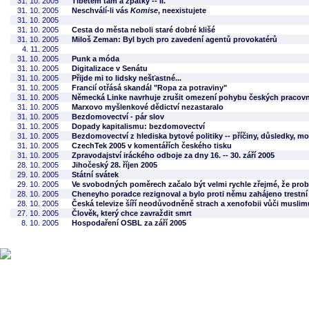
31. 10. 2005
Tibetem tam a zpátky -- II.
31. 10. 2005
Neschválí-li vás
Komise
, neexistujete
31. 10. 2005
31. 10. 2005
Cesta do města neboli staré dobré klišé
31. 10. 2005
Miloš Zeman: Byl bych pro zavedení agentů provokatérů
4. 11. 2005
31. 10. 2005
Punk a móda
31. 10. 2005
Digitalizace v Senátu
31. 10. 2005
Přijde mi to lidsky nešťastné...
31. 10. 2005
Francií otřásá skandál "Ropa za potraviny"
31. 10. 2005
Německá Linke navrhuje zrušit omezení pohybu českých pracovn
31. 10. 2005
Marxovo myšlenkové dědictví nezastaralo
31. 10. 2005
Bezdomovectví - pár slov
31. 10. 2005
Dopady kapitalismu: bezdomovectví
31. 10. 2005
Bezdomovectví z hlediska bytové politiky -- příčiny, důsledky, mo
31. 10. 2005
CzechTek 2005 v komentářích českého tisku
31. 10. 2005
Zpravodajství iráckého odboje za dny 16. -- 30. září 2005
28. 10. 2005
Jihočeský 28. říjen 2005
29. 10. 2005
Státní svátek
29. 10. 2005
Ve svobodných poměrech začalo být velmi rychle zřejmé, že probl
28. 10. 2005
Cheneyho poradce rezignoval a bylo proti němu zahájeno trestní 
28. 10. 2005
Česká televize šíří neodůvodněně strach a xenofobii vůči musli
27. 10. 2005
Člověk, který chce zavraždit smrt
8. 10. 2005
Hospodaření OSBL za září 2005