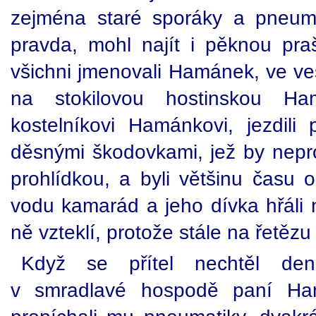
zejména staré sporáky a pneuma
pravda, mohl najít i pěknou pra
všichni jmenovali Hamánek, ve ves
na stokilovou hostinskou 
kostelníkovi Hamánkovi, jezdil
děsnými škodovkami, jež by nepro
prohlídkou, a byli většinu času op
vodu kamarád a jeho dívka hřáli 
ně vzteklí, protože stále na řetězu
Když se přítel nechtěl den
v smradlavé hospodě paní Ham