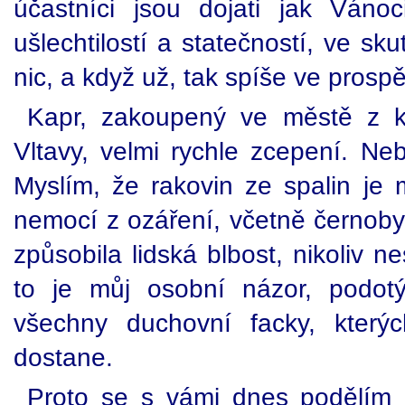
účastníci jsou dojati jak Váno
ušlechtilostí a statečností, ve sk
nic, a když už, tak spíše ve pros
Kapr, zakoupený ve městě z 
Vltavy, velmi rychle zcepení. Neb
Myslím, že rakovin ze spalin je
nemocí z ozáření, včetně černobyl
způsobila lidská blbost, nikoliv ne
to je můj osobní názor, podot
všechny duchovní facky, který
dostane.
Proto se s vámi dnes podělím