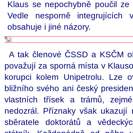
Klaus se nepochybně poučil ze s
Vedle nesporně integrujících 
obsahuje i jiné názory.
A tak členové ČSSD a KSČM oka
považují za sporná místa v Klauso
korupci kolem Unipetrolu. Lze 
bližního svého ani český preside
vlastních třísek a trámů, zejmé
nedozrál. Příznaky však ukazují
sběratele doktorátů a vědecký