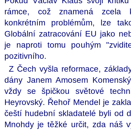
Pokud Václav Klaus svoji kritiku
rámce, což znamená zcela k
konkrétním problémům, lze tak
Globální zatracování EU jako ne
je naproti tomu pouhým "zvidit
pozitivního.
Z Čech vyšla reformace, základ
dány Janem Amosem Komenským, 
vždy se špičkou světové techni
Heyrovský. Řehoř Mendel je zakla
čeští hudební skladatelé byli od 
Mnohdy je těžké určit, zda náš