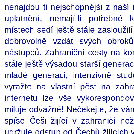
nenajdou ti nejschopnější z naší
uplatnění, nemají-li potřebné 
místech sedí ještě stále zasloužil
dobrovolně vzdát svých obrok
nástupců. Zahraniční cesty na ko
stále ještě výsadou starší genera
mladé generaci, intenzivně stud
vyražte na vlastní pěst na zah
internetu lze vše vykorespondo
miluje odvážné! Nečekejte, že vá
spíše Češi žijící v zahraničí ne
udržuje odstup od Čechů žijících v