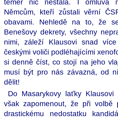
téměř nic nestála. I omluva 
Němcům, kteří zůstali věrní ČS
obavami. Nehledě na to, že se
Benešovy dekrety, všechny nepra
nimi, záleží Klausovi snad víc
českými voliči podléhajícími xenof
si denně číst, co stojí na jeho vl
musí být pro nás závazná, od ní 
dělit!
Do Masarykovy laťky Klausovi 
však zapomenout, že při volbě 
drastickému nedostatku kandid