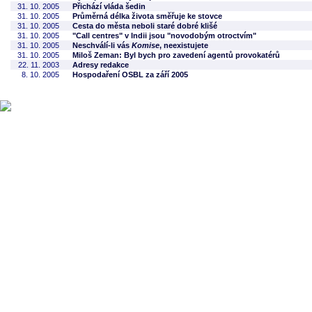
31. 10. 2005
Přichází vláda šedin
31. 10. 2005
Průměrná délka života směřuje ke stovce
31. 10. 2005
Cesta do města neboli staré dobré klišé
31. 10. 2005
"Call centres" v Indii jsou "novodobým otroctvím"
31. 10. 2005
Neschválí-li vás
Komise
, neexistujete
31. 10. 2005
Miloš Zeman: Byl bych pro zavedení agentů provokatérů
22. 11. 2003
Adresy redakce
8. 10. 2005
Hospodaření OSBL za září 2005