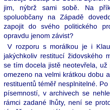
jim, nýbrž sami sobě. Na pří
spoluobčany na Západě dovedo
zapojit do svého politického 
opravdu jenom závist?
V rozporu s morálkou je i Kla
jakýchkoliv restitucí židovského 
se tím docela jistě neotevřela, už
omezeno na velmi krátkou dobu 
restituentů téměř nesplnitelné. Po
písemností, v archivech se neh
rámci zadané lhůty, není se proto 