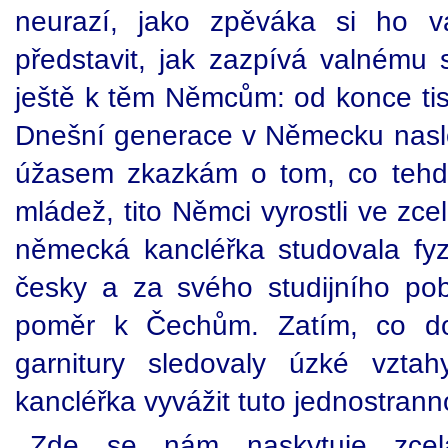
neurazí, jako zpěváka si ho 
představit, jak zazpívá valnému
ještě k těm Němcům: od konce tisíc
Dnešní generace v Německu nasl
úžasem zkazkám o tom, co tehd
mládež, tito Němci vyrostli ve zce
německá kancléřka studovala fyz
česky a za svého studijního poby
poměr k Čechům. Zatím, co do
garnitury sledovaly úzké vzta
kancléřka vyvážit tuto jednostrann
Zde se nám naskytuje zcela 