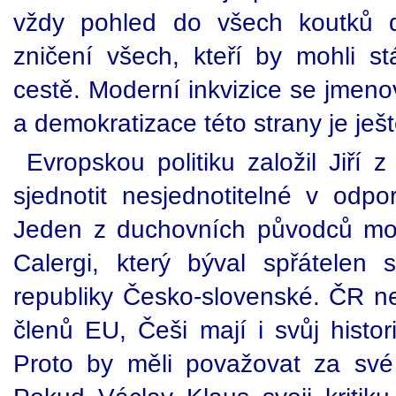
vždy pohled do všech koutků 
zničení všech, kteří by mohli s
cestě. Moderní inkvizice se jmen
a demokratizace této strany je je
Evropskou politiku založil Jiří 
sjednotit nesjednotitelné v odpo
Jeden z duchovních původců mo
Calergi, který býval spřátelen s
republiky Česko-slovenské. ČR 
členů EU, Češi mají i svůj histor
Proto by měli považovat za své