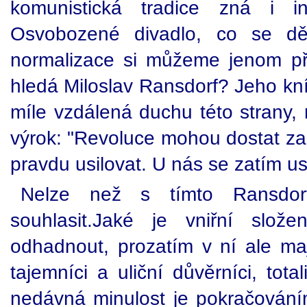
komunistická tradice zná i in
Osvobozené divadlo, co se dě
normalizace si můžeme jenom pře
hledá Miloslav Ransdorf? Jeho kn
míle vzdálená duchu této strany, 
výrok: "Revoluce mohou dostat za 
pravdu usilovat. U nás se zatím usi
Nelze než s tímto Ransdor
souhlasit.Jaké je vniřní slože
odhadnout, prozatím v ní ale mají
tajemníci a uliční důvěrníci, total
nedávná minulost je pokračováním 