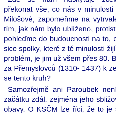
překonat vše, co nás v minulosti 
Milošové, zapomeňme na vytrval
tím, jak nám bylo ublíženo, protis
pohleďme do budoucnosti na to, c
sice spolky, které z té minulosti ži
problém, je jim už všem přes 80. B
za Přemyslovců (1310- 1437) k z
se tento kruh?
Samozřejmě ani Paroubek nen
začátku zdál, zejména jeho sbližo
obavy. O KSČM lze říci, že to je 