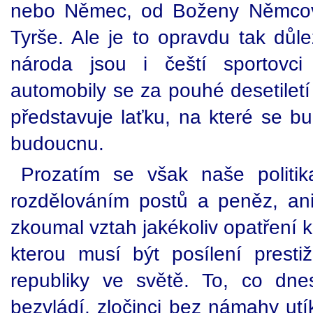
nebo Němec, od Boženy Němcov
Tyrše. Ale je to opravdu tak důle
národa jsou i čeští sportovc
automobily se za pouhé desetiletí 
představuje laťku, na které se b
budoucnu.
Prozatím se však naše politik
rozdělováním postů a peněz, an
zkoumal vztah jakékoliv opatření k 
kterou musí být posílení prest
republiky ve světě. To, co dn
bezvládí, zločinci bez námahy utí