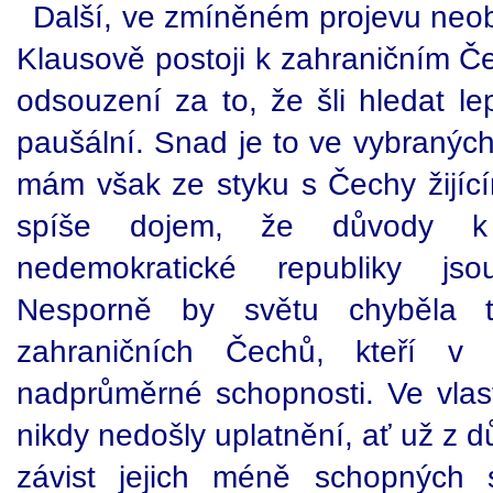
Další, ve zmíněném projevu neo
Klausově postoji k zahraničním Č
odsouzení za to, že šli hledat lepš
paušální. Snad je to ve vybraných
mám však ze styku s Čechy žijíc
spíše dojem, že důvody k 
nedemokratické republiky jso
Nesporně by světu chyběla tv
zahraničních Čechů, kteří v
nadprůměrné schopnosti. Ve vlasti
nikdy nedošly uplatnění, ať už z d
závist jejich méně schopných 