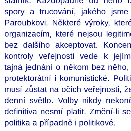
státník. Každopádně od něho 
spory a trucování, jakého jsme
Paroubkovi. Některé výroky, kter
organizacím, které nejsou legiti
bez dalšího akceptovat. Konce
kontroly veřejnosti vede k její
tajná jednání o někom bez něho, 
protektorátní i komunistické. Poli
musí zůstat na očích veřejnosti, ž
denní světlo. Volby nikdy nekončí
definitiva nesmí platit. Změní-li 
politika a případně i politikové.