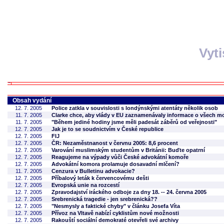
Vyt
Obsah vydání
12. 7. 2005
Police zatkla v souvislosti s londýnskými atentáty několik osob
11. 7. 2005
Clarke chce, aby vlády v EU zaznamenávaly informace o všech m
11. 7. 2005
"Během jediné hodiny jsme měli padesát záběrů od veřejnosti"
12. 7. 2005
Jak je to se soudnictvím v České republice
12. 7. 2005
FIJ
12. 7. 2005
ČR: Nezaměstnanost v červnu 2005: 8,6 procent
12. 7. 2005
Varování muslimským studentům v Británii: Buďte opatrní
12. 7. 2005
Reagujeme na výpady vůči České advokátní komoře
12. 7. 2005
Advokátní komora prolamuje dosavadní mlčení?
11. 7. 2005
Cenzura v Bulletinu advokacie?
12. 7. 2005
Příbalový leták k červencovému dešti
12. 7. 2005
Evropská unie na rozcestí
12. 7. 2005
Zpravodajství iráckého odboje za dny 18. -- 24. června 2005
12. 7. 2005
Srebrenická tragedie - jen srebrenická??
12. 7. 2005
"Nesmysly a faktické chyby" v článku Josefa Víta
12. 7. 2005
Přívoz na Vltavě nabízí cyklistům nové možnosti
12. 7. 2005
Rakouští sociální demokraté otevřeli své archivy