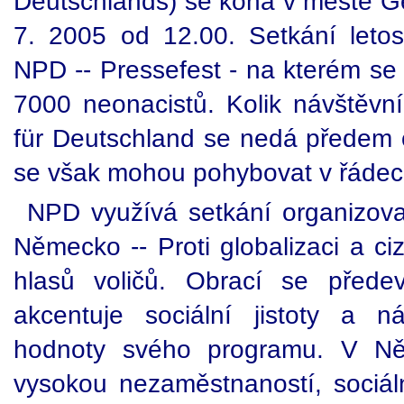
Deutschlands) se koná v městě Ge
7. 2005 od 12.00. Setkání letos
NPD -- Pressefest - na kterém se
7000 neonacistů. Kolik návštěvní
für Deutschland se nedá předem
se však mohou pohybovat v řádech
NPD využívá setkání organizov
Německo -- Proti globalizaci a ci
hlasů voličů. Obrací se přede
akcentuje sociální jistoty a n
hodnoty svého programu. V Něm
vysokou nezaměstnaností, sociá