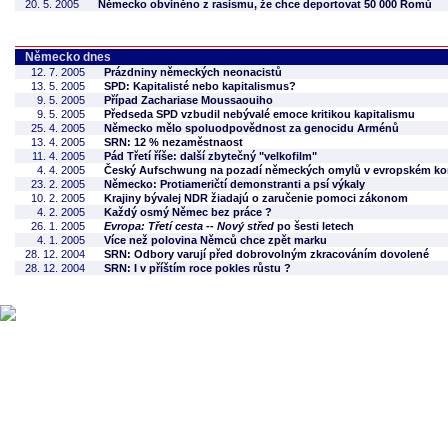
20. 5. 2005
Německo obviněno z rasismu, že chce deportovat 50 000 Romů
Německo dnes
12. 7. 2005
Prázdniny německých neonacistů
13. 5. 2005
SPD: Kapitalisté nebo kapitalismus?
9. 5. 2005
Případ Zachariase Moussaouiho
9. 5. 2005
Předseda SPD vzbudil nebývalé emoce kritikou kapitalismu
25. 4. 2005
Německo mělo spoluodpovědnost za genocidu Arménů
13. 4. 2005
SRN: 12 % nezaměstnaost
11. 4. 2005
Pád Třetí říše: další zbytečný "velkofilm"
4. 4. 2005
Český Aufschwung na pozadí německých omylů v evropském ko
23. 2. 2005
Německo: Protiameričtí demonstranti a psí výkaly
10. 2. 2005
Krajiny bývalej NDR žiadajú o zaručenie pomoci zákonom
4. 2. 2005
Každý osmý Němec bez práce ?
26. 1. 2005
Evropa: Třetí cesta -- Nový střed
po šesti letech
4. 1. 2005
Více než polovina Němců chce zpět marku
28. 12. 2004
SRN: Odbory varují před dobrovolným zkracováním dovolené
28. 12. 2004
SRN: I v příštím roce pokles růstu ?