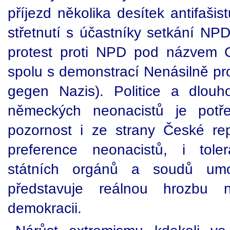
příjezd několika desítek antifašis
střetnutí s účastníky setkání NP
protest proti NPD pod názvem 
spolu s demonstrací Nenásilně pro
gegen Nazis). Politice a dlou
německých neonacistů je potř
pozornost i ze strany České repu
preference neonacistů, i tole
státních orgánů a soudů umožň
představuje reálnou hrozbu 
demokracii.