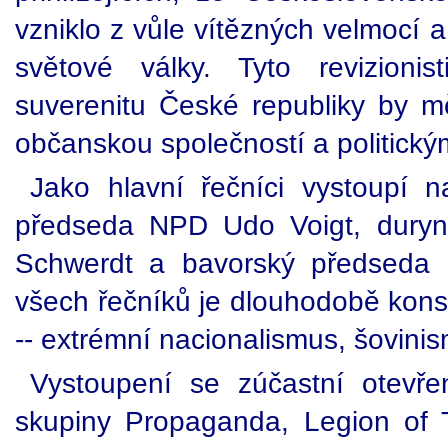
vzniklo z vůle vítězných velmocí a
světové války. Tyto revizionis
suverenitu České republiky by 
občanskou společností a politickými
Jako hlavní řečníci vystoupí 
předseda NPD Udo Voigt, dury
Schwerdt a bavorský předseda N
všech řečníků je dlouhodobě kon
-- extrémní nacionalismus, šovini
Vystoupení se zúčastní otevře
skupiny Propaganda, Legion of 