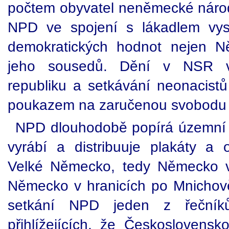
počtem obyvatel neněmecké národn
NPD ve spojení s lákadlem vyst
demokratických hodnot nejen N
jeho sousedů. Dění v NSR v
republiku a setkávání neonacistů
poukazem na zaručenou svobodu 
NPD dlouhodobě popírá územní ce
vyrábí a distribuuje plakáty a 
Velké Německo, tedy Německo v
Německo v hranicích po Mnichov
setkání NPD jeden z řečníků
přihlížejících, že Československ