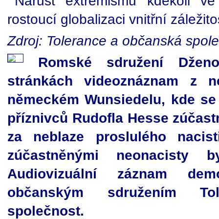
Nárůst extremismu kdekoli v
rostoucí globalizaci vnitřní záležito
Zdroj: Tolerance a občanská spol
Romské sdružení Dženo
stránkách videoznáznam z n
německém Wunsiedelu, kde se 
příznivců Rudofla Hesse zúčas
za neblaze proslulého nacist
zúčastněnými neonacisty 
Audiovizuální záznam dem
občanským sdružením To
společnost.