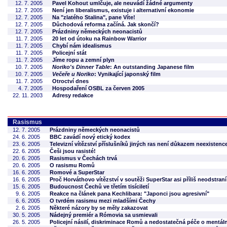
12. 7. 2005
Pavel Kohout umlčuje, ale neuvádí žádné argumenty
12. 7. 2005
Není jen liberalismus, existuje i alternativní ekonomie
12. 7. 2005
Na "zlatého Stalina", pane Víte!
12. 7. 2005
Důchodová reforma začíná. Jak skončí?
12. 7. 2005
Prázdniny německých neonacistů
11. 7. 2005
20 let od útoku na Rainbow Warrior
11. 7. 2005
Chybí nám idealismus
11. 7. 2005
Policejní stát
11. 7. 2005
Jíme ropu a zemní plyn
10. 7. 2005
Noriko's Dinner Table
: An outstanding Japanese film
10. 7. 2005
Večeře u Noriko
: Vynikající japonský film
11. 7. 2005
Otroctví dnes
4. 7. 2005
Hospodaření OSBL za červen 2005
22. 11. 2003
Adresy redakce
Rasismus
12. 7. 2005
Prázdniny německých neonacistů
24. 6. 2005
BBC zavádí nový etický kodex
23. 6. 2005
Televizní vítězství příslušníků jiných ras není důkazem neexistenc
22. 6. 2005
Češi jsou rasisté!
20. 6. 2005
Rasismus v Čechách trvá
20. 6. 2005
O rasismu Romů
16. 6. 2005
Romové a SuperStar
16. 6. 2005
Proč Horváthovo vítězství v soutěži SuperStar asi příliš neodstran
15. 6. 2005
Budoucnost Čechů ve třetím tisíciletí
9. 6. 2005
Reakce na článek pana Kechlibara: "Japonci jsou agresivní"
6. 6. 2005
O tvrdém rasismu mezi mladšími Čechy
2. 6. 2005
Některé názory by se měly zakazovat
30. 5. 2005
Nádejný premiér a Rómovia sa usmievali
26. 5. 2005
Policejní násilí, diskriminace Romů a nedostatečná péče o mentá