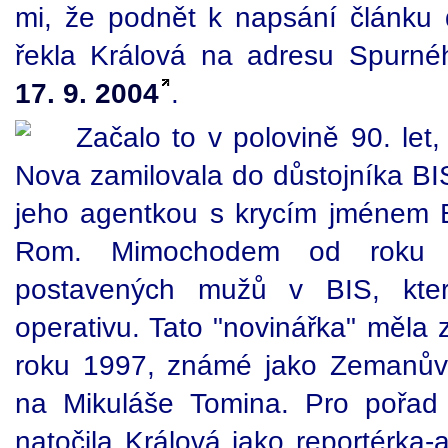
mi, že podnět k napsání článku d
řekla Králová na adresu Spurn
17. 9. 2004
.
Začalo to v polovině 90. let,
Nova zamilovala do důstojníka BI
jeho agentkou s krycím jménem Bob
Rom. Mimochodem od roku 
postavených mužů v BIS, který
operativu. Tato "novinářka" měla z
roku 1997, známé jako Zemanův 
na Mikuláše Tomina. Pro pořad
natočila Králová jako reportérka