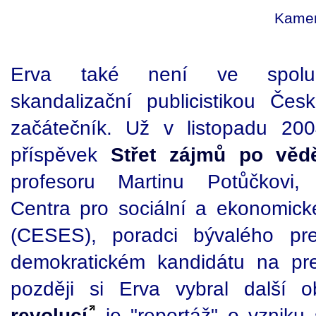
Kamer
Erva také není ve spolu
skandalizační publicistikou Česk
začátečník. Už v listopadu 2004
příspěvek
Střet zájmů po věd
profesoru Martinu Potůčkovi,
Centra pro sociální a ekonomické
(CESES), poradci bývalého pre
demokratickém kandidátu na pre
později si Erva vybral další 
revolucí
je "reportáž" o vzniku 