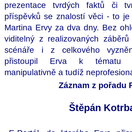
prezentace tvrdých faktů či t
příspěvků se znalostí věci - to j
Martina Ervy za dva dny. Bez ohl
viditelný z realizovaných záběr
scénáře i z celkového vyzněn
přistoupil Erva k tématu a
manipulativně a tudíž neprofesion
Záznam z pořadu R
Štěpán Kotrba