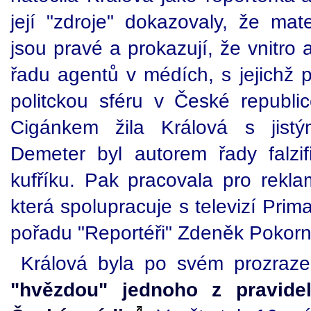
její "zdroje" dokazovaly, že mat
jsou pravé a prokazují, že vnitro 
řadu agentů v médích, s jejichž p
politckou sféru v České republ
Cigánkem žila Králová s jist
Demeter byl autorem řady falz
kufříku. Pak pracovala pro rek
která spolupracuje s televizí Prima
pořadu "Reportéři" Zdeněk Pokorn
Králová byla po svém prozraz
"hvězdou" jednoho z pravide