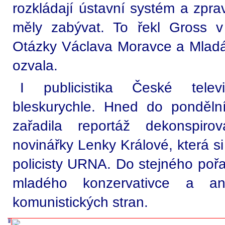
rozkládají ústavní systém a zpra
měly zabývat. To řekl Gross 
Otázky Václava Moravce a Mladá
ozvala.
I publicistika České telev
bleskurychle. Hned do ponděln
zařadila reportáž dekonspiro
novinářky Lenky Králové, která si
policisty URNA. Do stejného pořa
mladého konzervativce a ant
komunistických stran.