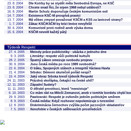
23. 8. 2004
Dle Kotrby by se stydět měla Svobodná Evropa, ne KSČ
23. 8. 2004
Chcete snad říci, že srpen 1968 nebyl událostí?
16. 8. 2004
Martin Schulz doporučuje českým komunistům exil
14. 7. 2004
Existence KSČ-M prospívá pravici
13. 7. 2004
Má vôbec zmysel považovať KSČM a KSS za lavicové strany?
1. 7. 2004
Zákaz KSČ/KSČM by krizi levice nevyřešil
30. 6. 2004
Komunisté proti rodině aneb výuka doma
15. 6. 2004
KSČM nevolil každý pátý
Týdeník Respekt
27. 4. 2005
Metody práce publicistiky - ukázka z jednoho dne
9. 3. 2005
Literárky:
respekt vůči politické kultuře
28. 2. 2005
Špatný zákon omezuje svobodu projevu
30. 9. 2004
Jsou česká média po roce 1989 svobodná?
22. 6. 2004
O Iráku, Spojených státech a integritě Václava Havla
21. 4. 2004
Srbsko: Démoni skutečně pořád nespí?
15. 4. 2004
Jaký obraz Srbska kreslí týdeník Respekt
24. 11. 2003
Prázdná skořápka, čekající na české uhlí?
12. 11. 2003
Západní Sudety?
11. 11. 2003
O dětské prostituci, která "neexistuje"
6. 10. 2003
Co mám rád na Miloši Zemanovi, aneb v tomhle bordelu chybí kom
29. 9. 2003
Pawlowski: Respekt je ovlivněn jedním politickým směrem
8. 9. 2003
Česká média: Když rozhovor nepolemizuje s tvrzeními
12. 8. 2003
Diskriminácia černochov zvýšila počet jazzových skladateľov
7. 5. 2003
Xenofobie v českých sdělovacích prostředcích