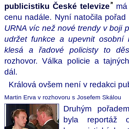
publicistiku České televize
má K
cenu nadále. Nyní natočila pořad
URNA víc než nové trendy v boji pr
udržet funkce a upevnit osobní m
klesá a řadové policisty to děsí
rozhovor. Válka policie a tajný
dál.
Králová ovšem není v redakci pub
Martin Erva v rozhovoru s Josefem Skálou
Druhým pořadem
byla reportáž 