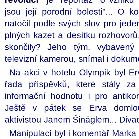
jsou její porodní bolesti"... O 
natočil podle svých slov pro jede
plných kazet a desítku rozhovorů.
skončily? Jeho tým, vybaven
televizní kamerou, snímal i dokume
Na akci v hotelu Olympik byl E
řada příspěvků, které stály z
informační hodnotu i pro antikom
Ještě v pátek se Erva domlou
aktivistou Janem Šináglem... Divad
Manipulací byl i komentář Marka