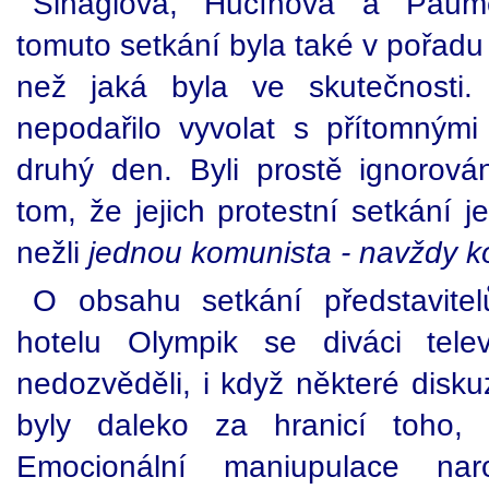
Šináglova, Hučínova a Paume
tomuto setkání byla také v pořadu
než jaká byla ve skutečnosti
nepodařilo vyvolat s přítomnými f
druhý den. Byli prostě ignorován
tom, že jejich protestní setkání j
nežli
jednou komunista - navždy k
O obsahu setkání představitel
hotelu Olympik se diváci tele
nedozvěděli, i když některé disk
byly daleko za hranicí toho, 
Emocionální maniupulace nar