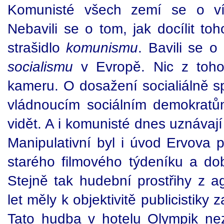
Komunisté všech zemí se o vík
Nebavili se o tom, jak docílit t
strašidlo
komunismu
. Bavili se 
socialismu
v Evropě. Nic z toho
kameru. O dosažení socialiálně sp
vládnoucím sociálním demokratů
vidět. A i komunisté dnes uznávají 
Manipulativní byl i úvod Ervova 
starého filmového týdeníku a do
Stejně tak hudební prostřihy z a
let měly k objektivitě publicistiky
Tato hudba v hotelu Olympik ne