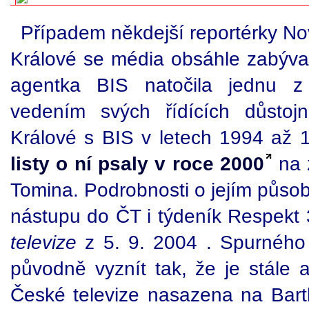
Případem někdejší reportérky No
Králové se média obsáhle zabýva
agentka BIS natočila jednu z 
vedením svých řídících důstoj
Králové s BIS v letech 1994 až
listy o ní psaly v roce 2000
na 
Tomina. Podrobnosti o jejím působe
nástupu do ČT i týdeník Respekt
televize
z 5. 9. 2004 . Spurného 
původně vyznít tak, že je stále 
České televize nasazena na Bartk