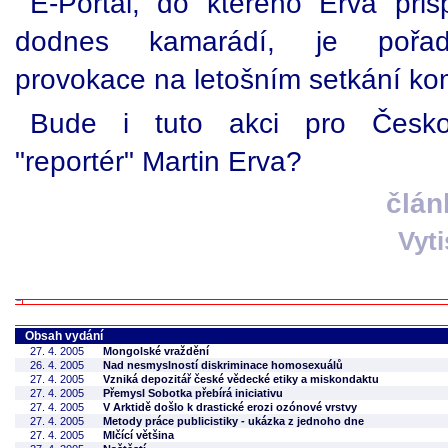
E-Portál, do kterého Erva přis
dodnes kamarádí, je pořada
provokace na letošním setkání ko
Bude i tuto akci pro Českou
"reportér" Martin Erva?
člán
Vyt
Obsah vydání
27. 4. 2005
Mongolské vraždění
26. 4. 2005
Nad nesmyslností diskriminace homosexuálů
27. 4. 2005
Vzniká depozitář české vědecké etiky a miskondaktu
27. 4. 2005
Přemysl Sobotka přebírá iniciativu
27. 4. 2005
V Arktidě došlo k drastické erozi ozónové vrstvy
27. 4. 2005
Metody práce publicistiky - ukázka z jednoho dne
27. 4. 2005
Mlčící většina