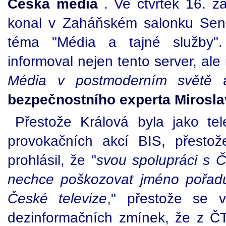
Česká média
. Ve čtvrtek 16. 
konal v Zaháňském salonku Sen
téma "Média a tajné služby
informoval nejen tento server, ale
Média v postmoderním světě
a
bezpečnostního experta Mirosla
Přestože Králová byla jako tele
provokačních akcí BIS, přestož
prohlásil, že "
svou spolupráci s Č
nechce poškozovat jméno pořadu
České televize
," přestože se v
dezinformačních zmínek, že z 