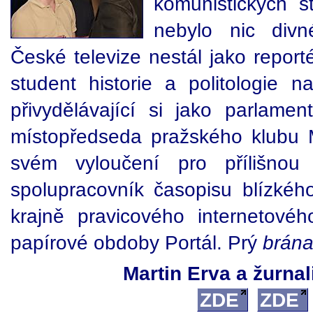
komunistických 
nebylo nic div
České televize nestál jako reporté
student historie a politologie n
přivydělávající si jako parlamen
místopředseda pražského klubu 
svém vyloučení pro přílišnou 
spolupracovník časopisu blízkéh
krajně pravicového internetové
papírové obdoby Portál. Prý
brána
Martin Erva a žurnal
ZDE
ZDE