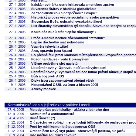
27. 4. 2005
Naštěstí...
27. 4. 2005
Italská novinářka ostře kritizovala americkou zprávu
27. 4. 2005
Suverenita štátov z hladiska globalizácie
27. 4. 2005
Za "socialistickou a bezpečnou" Evropu?
27. 4. 2005
Historický proces vývoje socialismu a jeho perspektiva
27. 4. 2005
Slovensko: Bože, ochraňuj vysokoškolákov!
27. 4. 2005
List čitatelky slovenského týždenníku Slovo, nad ktorým sa rozpl
27. 4. 2005
Kolko nás budú stáť "lepšie dôchodky"?
27. 4. 2005
Prečo Amerika nechce dôchodkovú "reformu"
27. 4. 2005
Lepšie dôchodky mať nebudeme
26. 4. 2005
Vypněte televizi a žijte!
27. 4. 2005
Ano, opravdu jsou špatní
26. 4. 2005
Co přesně řekl proti Klausovi místopředseda Evropského parlam
26. 4. 2005
Pozor na Klause - vede k přemýšlení
26. 4. 2005
V Brně proběhne slet nacistů
25. 4. 2005
Literární noviny: Opravdu nešťastné vyhrocení
25. 4. 2005
Literární noviny: Vyhrocení situace mimo právní rámec je krajně 
25. 4. 2005
Bůh a boj proti AIDS
26. 4. 2005
Dívky jsou zapomenutými obětmi válek
9. 4. 2005
Hospodaření OSBL za únor a březen 2005
22. 11. 2003
Adresy redakce
Komunistická idea a její reflexe v politice i teorii
27. 4. 2005
Metody práce publicistiky - ukázka z jednoho dne
13. 4. 2005
Komunisté a antikomunisté
4. 4. 2005
Rudá šance! (?)
8. 12. 2004
O úspěchu ve volbách nerozhodují billboardy, ale realizovaný pr
7. 12. 2004
Proč by měli komunisté podporovat ODS
4. 12. 2004
Grebeníček: Nový styl práce - ofenzivnější politika, ale jaká?
8. 9. 2004
Kde udělali soudruzi chybu?