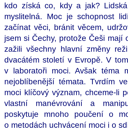
kdo získá co, kdy a jak? Lidsk
myslitelná. Moc je schopnost li
začínat věci, bránit věcem, udržo
jsem si Čechy, protože Češi mají
zažili všechny hlavní změny re
dvacátém století v Evropě. V tom
v laboratoři moci. Avšak téma 
nejoblíbenější témata. Tvrdím 
moci klíčový význam, chceme-li po
vlastní manévrování a manipu
poskytuje mnoho poučení o m
o metodách uchvácení moci i o sdí