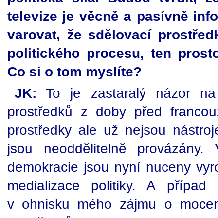
televize je věcně a pasívně in
varovat, že sdělovací prostře
politického procesu, ten prost
Co si o tom myslíte?
JK:
To je zastaralý názor na 
prostředků z doby před francou
prostředky ale už nejsou nástroj
jsou neoddělitelně provázány. 
demokracie jsou nyní nuceny vyr
medializace politiky. A přípa
v ohnisku mého zájmu o mocens