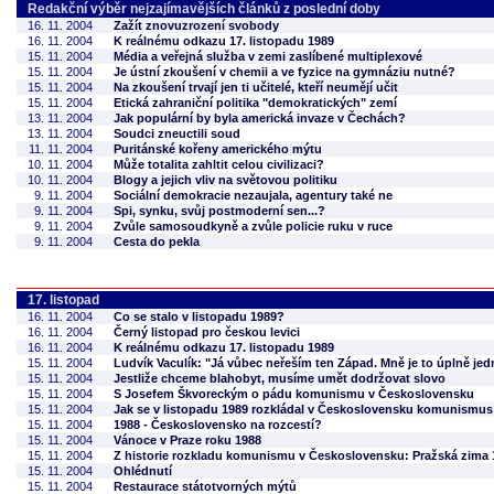
Redakční výběr nejzajímavějších článků z poslední doby
16. 11. 2004
Zažít znovuzrození svobody
16. 11. 2004
K reálnému odkazu 17. listopadu 1989
15. 11. 2004
Média a veřejná služba v zemi zaslíbené multiplexové
15. 11. 2004
Je ústní zkoušení v chemii a ve fyzice na gymnáziu nutné?
15. 11. 2004
Na zkoušení trvají jen ti učitelé, kteří neumějí učit
15. 11. 2004
Etická zahraniční politika "demokratických" zemí
13. 11. 2004
Jak populární by byla americká invaze v Čechách?
13. 11. 2004
Soudci zneuctili soud
11. 11. 2004
Puritánské kořeny amerického mýtu
10. 11. 2004
Může totalita zahltit celou civilizaci?
10. 11. 2004
Blogy a jejich vliv na světovou politiku
9. 11. 2004
Sociální demokracie nezaujala, agentury také ne
9. 11. 2004
Spi, synku, svůj postmoderní sen...?
9. 11. 2004
Zvůle samosoudkyně a zvůle policie ruku v ruce
9. 11. 2004
Cesta do pekla
17. listopad
16. 11. 2004
Co se stalo v listopadu 1989?
16. 11. 2004
Černý listopad pro českou levici
16. 11. 2004
K reálnému odkazu 17. listopadu 1989
15. 11. 2004
Ludvík Vaculík: "Já vůbec neřeším ten Západ. Mně je to úplně jedn
15. 11. 2004
Jestliže chceme blahobyt, musíme umět dodržovat slovo
15. 11. 2004
S Josefem Škvoreckým o pádu komunismu v Československu
15. 11. 2004
Jak se v listopadu 1989 rozkládal v Československu komunismus
15. 11. 2004
1988 - Československo na rozcestí?
15. 11. 2004
Vánoce v Praze roku 1988
15. 11. 2004
Z historie rozkladu komunismu v Československu: Pražská zima 
15. 11. 2004
Ohlédnutí
15. 11. 2004
Restaurace státotvorných mýtů