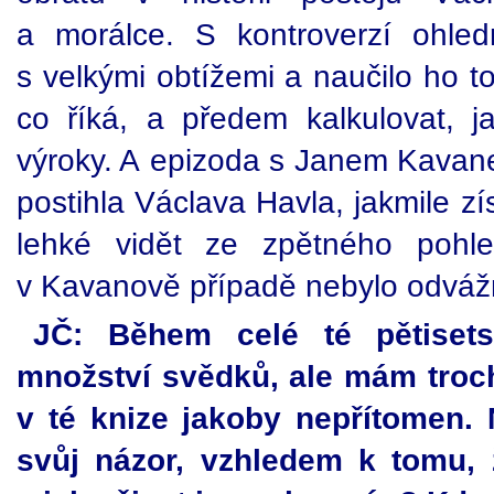
a morálce. S kontroverzí ohledn
s velkými obtížemi a naučilo ho to
co říká, a předem kalkulovat, j
výroky. A epizoda s Janem Kavanem
postihla Václava Havla, jakmile z
lehké vidět ze zpětného pohl
v Kavanově případě nebylo odváž
JČ: Během celé té pětisetst
množství svědků, ale mám troch
v té knize jakoby nepřítomen. 
svůj názor, vzhledem k tomu, 