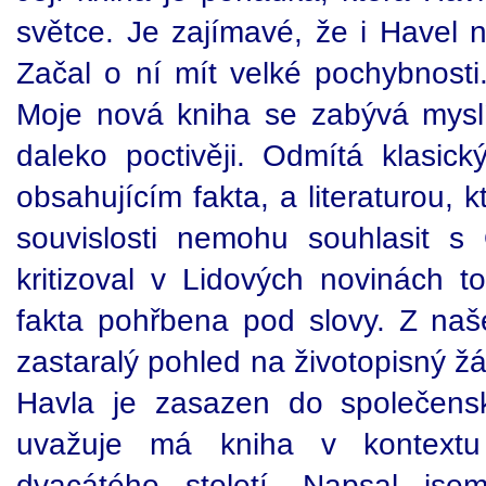
světce. Je zajímavé, že i Havel n
Začal o ní mít velké pochybnosti.
Moje nová kniha se zabývá mysl
daleko poctivěji. Odmítá klasick
obsahujícím fakta, a literaturou, k
souvislosti nemohu souhlasit s
kritizoval v Lidových novinách t
fakta pohřbena pod slovy. Z naš
zastaralý pohled na životopisný žá
Havla je zasazen do společens
uvažuje má kniha v kontextu
dvacátého století. Napsal jse