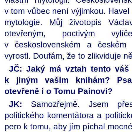
v tom vůbec není výjimkou. Havel 
mytologie. Můj životopis Václ
otevřeným, poctivým vylí
v československém a českém 
vyrostl. Doufám, že to zlikviduje 
JČ: Jaký má vztah tento váš 
k jiným vašim knihám? Psal
otevřeně i o Tomu Painovi?
JK:
Samozřejmě. Jsem přes
politického komentátora a politic
pero k tomu, aby jím píchal mocné 