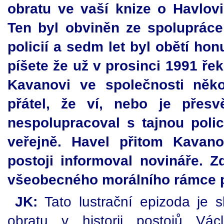
obratu ve vaší knize o Havlov
Ten byl obviněn ze spolupráce
policií a sedm let byl obětí hon
píšete že už v prosinci 1991 ř
Kavanovi ve společnosti něko
přátel, že ví, nebo je přes
nespolupracoval s tajnou polic
veřejně. Havel přitom Kavano
postoji informoval novináře. 
všeobecného morálního rámce p
JK:
Tato lustrační epizoda je
obratu v historii postojů Vác