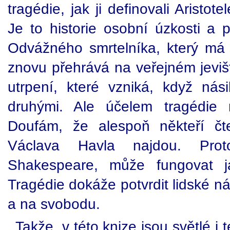
tragédie, jak ji definovali Aristo
Je to historie osobní úzkosti a 
Odvážného smrtelníka, který má c
znovu přehrává na veřejném jeviš
utrpení, které vzniká, když ná
druhými. Ale účelem tragédie 
Doufám, že alespoň někteří čt
Václava Havla najdou. Prot
Shakespeare, může fungovat j
Tragédie dokáže potvrdit lidské n
a na svobodu.
Takže, v této knize jsou světlé i