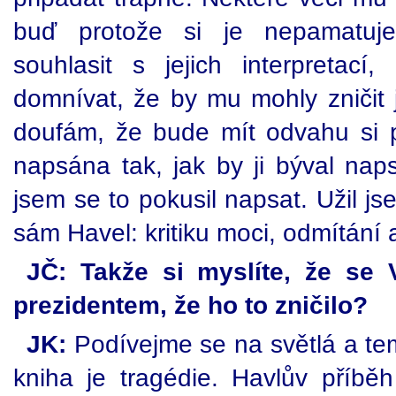
buď protože si je nepamatuj
souhlasit s jejich interpretac
domnívat, že by mu mohly zničit j
doufám, že bude mít odvahu si př
napsána tak, jak by ji býval nap
jsem se to pokusil napsat. Užil js
sám Havel: kritiku moci, odmítání a
JČ: Takže si myslíte, že se 
prezidentem, že ho to zničilo?
JK:
Podívejme se na světlá a tem
kniha je tragédie. Havlův příb