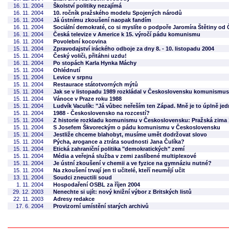
16. 11. 2004
Školství politiky nezajímá
16. 11. 2004
10. ročník pražského modelu Spojených národů
16. 11. 2004
Já ústnímu zkoušení naopak fandím
16. 11. 2004
Sociální demokraté, co si myslíte o podpoře Jaromíra Štětiny od
16. 11. 2004
Česká televize v Americe k 15. výročí pádu komunismu
16. 11. 2004
Povolební kocovina
15. 11. 2004
Zpravodajství iráckého odboje za dny 8. - 10. listopadu 2004
15. 11. 2004
Český voliči, přitáhni uzdu!
16. 11. 2004
Po stopách Karla Hynka Máchy
15. 11. 2004
Ohlédnutí
15. 11. 2004
Levice v srpnu
15. 11. 2004
Restaurace státotvorných mýtů
15. 11. 2004
Jak se v listopadu 1989 rozkládal v Československu komunismus
15. 11. 2004
Vánoce v Praze roku 1988
15. 11. 2004
Ludvík Vaculík: "Já vůbec neřeším ten Západ. Mně je to úplně jedn
15. 11. 2004
1988 - Československo na rozcestí?
15. 11. 2004
Z historie rozkladu komunismu v Československu: Pražská zima
15. 11. 2004
S Josefem Škvoreckým o pádu komunismu v Československu
15. 11. 2004
Jestliže chceme blahobyt, musíme umět dodržovat slovo
15. 11. 2004
Pýcha, arogance a ztráta soudnosti Jana Čulíka?
15. 11. 2004
Etická zahraniční politika "demokratických" zemí
15. 11. 2004
Média a veřejná služba v zemi zaslíbené multiplexové
15. 11. 2004
Je ústní zkoušení v chemii a ve fyzice na gymnáziu nutné?
15. 11. 2004
Na zkoušení trvají jen ti učitelé, kteří neumějí učit
13. 11. 2004
Soudci zneuctili soud
1. 11. 2004
Hospodaření OSBL za říjen 2004
29. 12. 2003
Nenechte si ujít: nový knižní výbor z Britských listů
22. 11. 2003
Adresy redakce
17. 6. 2004
Provizorní umístění starých archivů