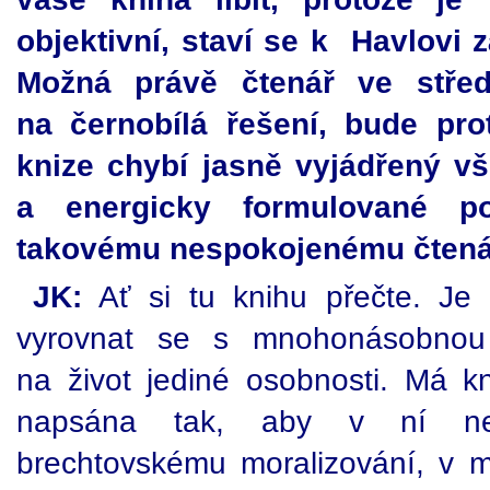
objektivní, staví se k Havlovi 
Možná právě čtenář ve střed
na černobílá řešení, bude pro
knize chybí jasně vyjádřený v
a energicky formulované p
takovému nespokojenému čtená
JK:
Ať si tu knihu přečte. Je 
vyrovnat se s mnohonásobnou 
na život jediné osobnosti. Má k
napsána tak, aby v ní ne
brechtovskému moralizování, v mi