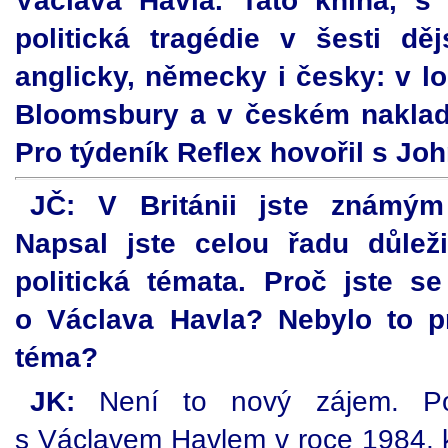
Václava Havla. Tato kniha, s
politická tragédie v šesti děj
anglicky, německy i česky: v l
Bloomsbury a v českém naklada
Pro týdeník Reflex hovořil s J
JČ: V Británii jste známým 
Napsal jste celou řadu důlež
politická témata. Proč jste s
o Václava Havla? Nebylo to p
téma?
JK:
Není to nový zájem. Po
s Václavem Havlem v roce 1984, kd