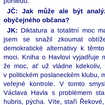
pohledu.
JČ: Jak může ale být analý
obyčejného občana?
JK:
Diktatura a totalitní moc m
jsem se snažil zkoumat obtíže
demokratické alternativy k těm
moci. Kniha o Havlovi vyjadřuje m
že moc, ať už vládne kdekoliv, v
v politickém poslaneckém klubu, 
veřejné kontrole. V tomto smys
Václava Havla s problémem star
hubris, pýcha. Víte, staří Řekové