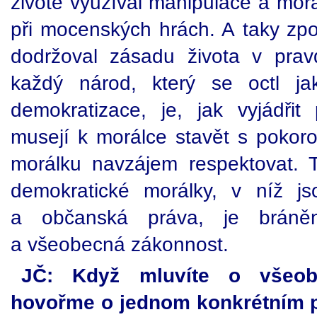
životě využíval manipulace a mor
při mocenských hrách. A taky zpo
dodržoval zásadu života v prav
každý národ, který se octl j
demokratizace, je, jak vyjádřit 
musejí k morálce stavět s pokoro
morálku navzájem respektovat.
demokratické morálky, v níž js
a občanská práva, je bráně
a všeobecná zákonnost.
JČ: Když mluvíte o všeob
hovořme o jednom konkrétním 