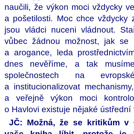
naučili, že výkon moci vždycky v
a pošetilosti. Moc chce vždycky z
jsou vládci nuceni vládnout. St
vůbec žádnou možnost, jak se d
a arogance, leda prostřednictv
dnes nevěříme, a tak musíme 
společnostech na evropsk
a institucionalizovat mechanismy
a veřejně výkon moci kontrol
o Havlovi existuje nějaké ústřední 
JČ: Možná, že se kritikům v
vaše kniha líbit, protože je