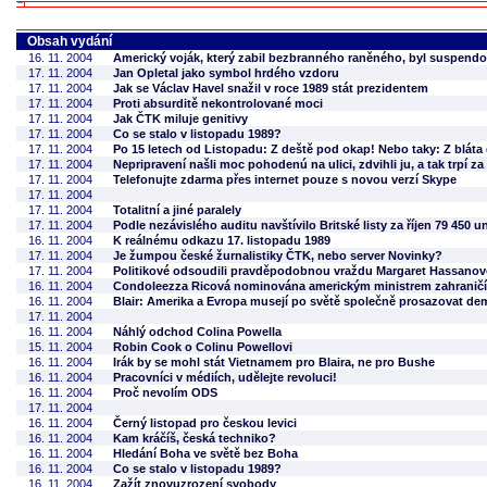
Obsah vydání
16. 11. 2004
Americký voják, který zabil bezbranného raněného, byl suspend
17. 11. 2004
Jan Opletal jako symbol hrdého vzdoru
17. 11. 2004
Jak se Václav Havel snažil v roce 1989 stát prezidentem
17. 11. 2004
Proti absurditě nekontrolované moci
17. 11. 2004
Jak ČTK miluje genitivy
17. 11. 2004
Co se stalo v listopadu 1989?
17. 11. 2004
Po 15 letech od Listopadu: Z deště pod okap! Nebo taky: Z bláta
17. 11. 2004
Nepripravení našli moc pohodenú na ulici, zdvihli ju, a tak trpí za
17. 11. 2004
Telefonujte zdarma přes internet pouze s novou verzí Skype
17. 11. 2004
17. 11. 2004
Totalitní a jiné paralely
17. 11. 2004
Podle nezávislého auditu navštívilo Britské listy za říjen 79 450 
16. 11. 2004
K reálnému odkazu 17. listopadu 1989
17. 11. 2004
Je žumpou české žurnalistiky ČTK, nebo server Novinky?
17. 11. 2004
Politikové odsoudili pravděpodobnou vraždu Margaret Hassanov
16. 11. 2004
Condoleezza Ricová nominována americkým ministrem zahraničí
16. 11. 2004
Blair: Amerika a Evropa musejí po světě společně prosazovat de
17. 11. 2004
16. 11. 2004
Náhlý odchod Colina Powella
15. 11. 2004
Robin Cook o Colinu Powellovi
16. 11. 2004
Irák by se mohl stát Vietnamem pro Blaira, ne pro Bushe
16. 11. 2004
Pracovníci v médiích, udělejte revoluci!
16. 11. 2004
Proč nevolím ODS
17. 11. 2004
16. 11. 2004
Černý listopad pro českou levici
16. 11. 2004
Kam kráčíš, česká techniko?
16. 11. 2004
Hledání Boha ve světě bez Boha
16. 11. 2004
Co se stalo v listopadu 1989?
16. 11. 2004
Zažít znovuzrození svobody