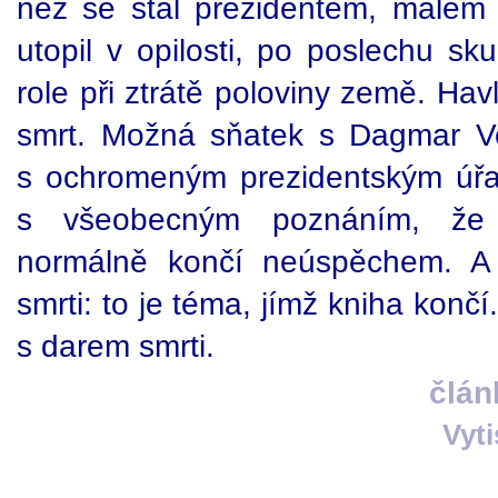
než se stal prezidentem, málem
utopil v opilosti, po poslechu s
role při ztrátě poloviny země. Ha
smrt. Možná sňatek s Dagmar Veš
s ochromeným prezidentským úřa
s všeobecným poznáním, že k
normálně končí neúspěchem. A 
smrti: to je téma, jímž kniha končí
s darem smrti.
člán
Vyt