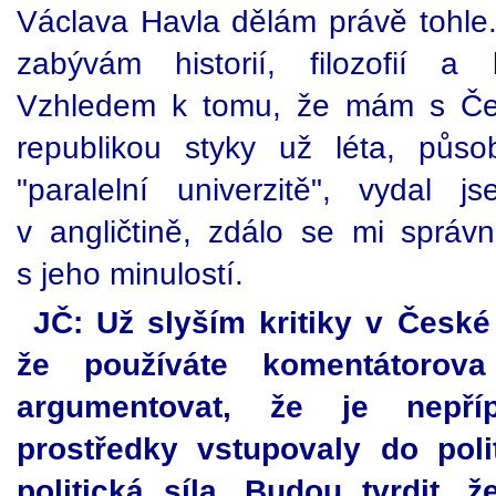
Václava Havla dělám právě tohle.
zabývám historií, filozofií a
Vzhledem k tomu, že mám s Če
republikou styky už léta, půs
"paralelní univerzitě", vydal 
v angličtině, zdálo se mi sprá
s jeho minulostí.
JČ: Už slyším kritiky v České r
že používáte komentátorov
argumentovat, že je nepří
prostředky vstupovaly do poli
politická síla. Budou tvrdit,