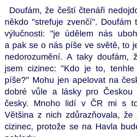
Doufám, že čeští čtenáři nedojd
někdo "strefuje zvenčí". Doufám 
výlučnosti: "je údělem nás ubo
a pak se o nás píše ve světě, to j
nedorozumění. A taky doufám, ž
jsem cizinec: "Kdo je to, tenhle
píše?" Mohu jen apelovat na čes
dobré vůle a lásky pro Českou 
česky. Mnoho lidí v ČR mi s t
Většina z nich zdůrazňovala, že 
cizinec, protože se na Havla bud