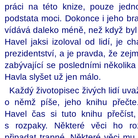
práci na této knize, pouze jed
podstata moci. Dokonce i jeho br
vídává daleko méně, než když byl 
Havel jaksi izoloval od lidí, je c
prezidentství, a je pravda, že zej
zabývající se posledními několika 
Havla slyšet už jen málo.
Každý životopisec živých lidí uva
o němž píše, jeho knihu přečt
Havel čas si tuto knihu přečíst
s rozpaky. Některé věci ho ro
připadat trapné. Některé věci m