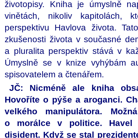
životopisy. Kniha je úmyslně n
vinětách, nikoliv kapitolách, kt
perspektivu Havlova života. Tato
zkušenosti života v současné demo
a pluralita perspektiv stává v k
Úmyslně se v knize vyhýbám au
spisovatelem a čtenářem.
JČ: Nicméně ale kniha obsa
Hovoříte o pýše a aroganci. Ch
velkého manipulátora. Možn
o morálce v politice. Havel 
disident. Když se stal preziden