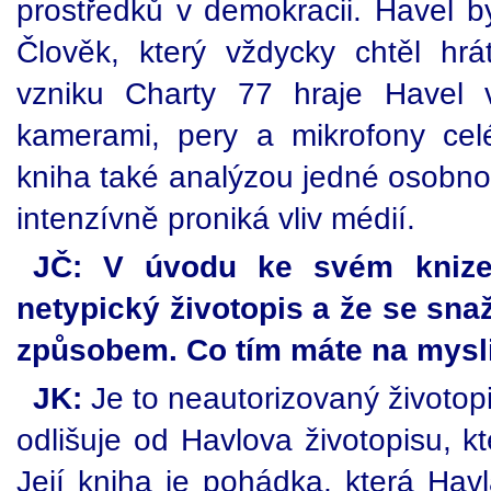
prostředků v demokracii. Havel b
Člověk, který vždycky chtěl hrá
vzniku Charty 77 hraje Havel v
kamerami, pery a mikrofony cel
kniha také analýzou jedné osobnost
intenzívně proniká vliv médií.
JČ: V úvodu ke svém knize 
netypický životopis a že se snaž
způsobem. Co tím máte na mysl
JK:
Je to neautorizovaný životop
odlišuje od Havlova životopisu, k
Její kniha je pohádka, která Hav