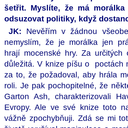
šetřit. Myslíte, že má morálk
odsuzovat politiky, když dosta
JK:
Nevěřím v žádnou všeobec
nemyslím, že je morálka jen p
hrají mocenské hry. Za určitých 
důležitá. V knize píšu o poctách 
za to, že požadoval, aby hrála m
roli. Je pak pochopitelné, že někt
Garton Ash, charakterizovali H
Evropy. Ale ve své knize toto na
vážně zpochybňuji. Zdá se mi to