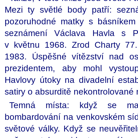
Mezi ty světlé body patří: sez
pozoruhodné matky s básníkem
seznámení Václava Havla s Pa
v květnu 1968. Zrod Charty 77.
1983. Úspěšné vítězství nad os
prezidentem, aby mohl vystou
Havlovy útoky na divadelní estab
satiry o absurditě nekontrolované 
Temná místa: když se mal
bombardování na venkovském síd
světové války. Když se neuvěřitel