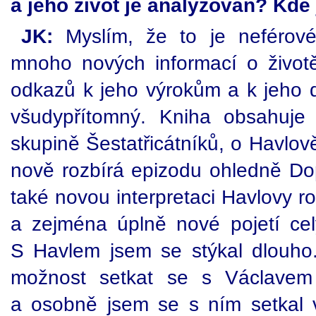
a jeho život je analyzován? Kde 
JK:
Myslím, že to je neférové
mnoho nových informací o živo
odkazů k jeho výrokům a k jeho dí
všudypřítomný. Kniha obsahuje
skupině Šestatřicátníků, o Havlově
nově rozbírá epizodu ohledně Dop
také novou interpretaci Havlovy r
a zejména úplně nové pojetí celý
S Havlem jsem se stýkal dlouho.
možnost setkat se s Václavem
a osobně jsem se s ním setkal 