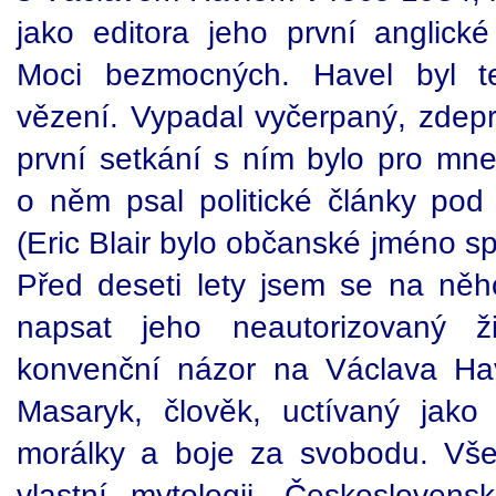
jako editora jeho první anglické
Moci bezmocných. Havel byl t
vězení. Vypadal vyčerpaný, zdep
první setkání s ním bylo pro mn
o něm psal politické články po
(Eric Blair bylo občanské jméno s
Před deseti lety jsem se na něho
napsat jeho neautorizovaný ži
konvenční názor na Václava Hav
Masaryk, člověk, uctívaný jako
morálky a boje za svobodu. Všec
vlastní mytologii. Českosloven