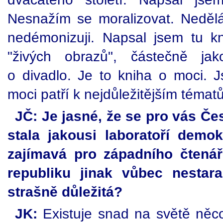
Nesnažím se moralizovat. Neděl
nedémonizuji. Napsal jsem tu k
"živých obrazů", částečně ja
o divadlo. Je to kniha o moci.
moci patří k nejdůležitějším témat
JČ: Je jasné, že se pro vás Čes
stala jakousi laboratoří demok
zajímavá pro západního čtená
republiku jinak vůbec nestar
strašně důležitá?
JK:
Existuje snad na světě něc