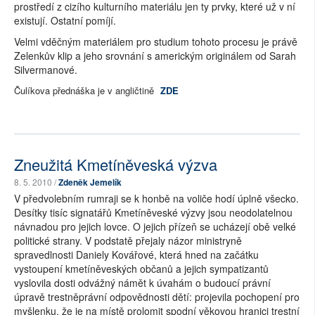
prostředí z cizího kulturního materiálu jen ty prvky, které už v ní
existují. Ostatní pomíjí.
Velmi vděčným materiálem pro studium tohoto procesu je právě
Zelenkův klip a jeho srovnání s americkým originálem od Sarah
Silvermanové.
Čulíkova přednáška je v angličtině
ZDE
Zneužitá Kmetíněveská výzva
8. 5. 2010 /
Zdeněk Jemelík
V předvolebním rumraji se k honbě na voliče hodí úplně všecko.
Desítky tisíc signatářů Kmetíněveské výzvy jsou neodolatelnou
návnadou pro jejich lovce. O jejich přízeň se ucházejí obě velké
politické strany. V podstatě přejaly názor ministryně
spravedlnosti Daniely Kovářové, která hned na začátku
vystoupení kmetíněveských občanů a jejich sympatizantů
vyslovila dosti odvážný námět k úvahám o budoucí právní
úpravě trestněprávní odpovědnosti dětí: projevila pochopení pro
myšlenku, že je na místě prolomit spodní věkovou hranici trestní