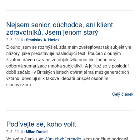
Nejsem senior, důchodce, ani klient
zdravotníků. Jsem jenom starý
7. 5. 2010 /
Stanislav A. Hošek
Dlouho jsem se rozmýšlel, zda mám zveřejňovat tak subjektivní
názory, jaké představuje následující text. Poučen dlouhým
životem dávno už vím, že objektivita není nic jiného než
odborná sumarizace mnoha subjektivit. A jelikož se v poslední
době začalo i v Britských listech otvírat téma mezigeneračních
vztahů, dovoluji si k takové debatě přispět osobním
stanoviskem.
Celý článek
Podívejte se, koho volit
7. 5. 2010 /
Milan Daniel
Ve svém článku
Voličům chybí zrcadlo
jsem poněkud podcenil