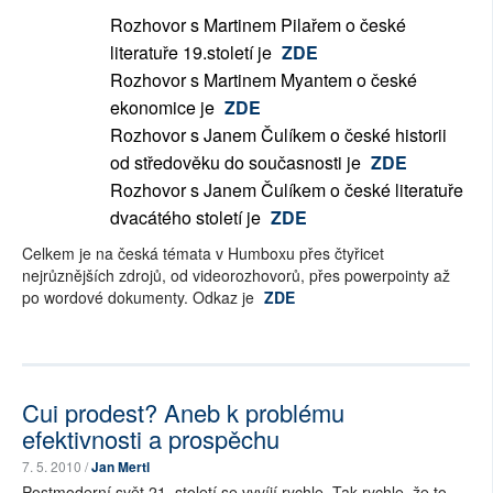
Rozhovor s Martinem Pilařem o české
literatuře 19.století je
ZDE
Rozhovor s Martinem Myantem o české
ekonomice je
ZDE
Rozhovor s Janem Čulíkem o české historii
od středověku do současnosti je
ZDE
Rozhovor s Janem Čulíkem o české literatuře
dvacátého století je
ZDE
Celkem je na česká témata v Humboxu přes čtyřicet
nejrůznějších zdrojů, od videorozhovorů, přes powerpointy až
po wordové dokumenty. Odkaz je
ZDE
Cui prodest? Aneb k problému
efektivnosti a prospěchu
7. 5. 2010 /
Jan Mertl
Postmoderní svět 21. století se vyvíjí rychle. Tak rychle, že to,