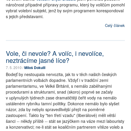
náročnost případné přípravy programu, který by voličům pomohl
vybrat volební subjekt, jenž by svým programem korespondoval
s jejich představami.
Celý článek
Vole, či nevole? A volíc, i nevolíce,
neztrácíme jasné líce?
7. 5. 2010 /
Miloš Dokulil
Bodejť by nestoupala nervozita, jak to v těch našich českých
parlamentních volbách dopadne. Vždyť i v tradiční zemi
parlamentarismu, ve Velké Británii, s nemálo zaběhanými
procedurami a strukturami, snad (skoro) poprvé se začaly
v uplynulých týdnech zase dramatičtěji čeřit vody na nemálo
ustáleném rybníku tamní politiky. Dokonce nemálo bylo slyšet
názor, zda by nebylo spravedlivější přejít na poměrné
zastoupení. Takto by "ten třetí vzadu" (liberálové) měli větší
šanci -- někdy příště -- stát se jazýčkem na váze mezi labouristy
a konzervativci; ne-li stát se koaličním partnerem vítěze voleb a