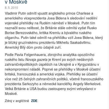
v Moskvě
8. 5. 2010
Vladimir Putin odmítl vpustit anglického prince Charlese a
amerického viceprezidenta Joea Bidena k sledování nedělní
vojenské přehlídky na Rudém náměstí v Moskvě. Putin tím
naznačil svou nelibost, že Británie stále odmítá vydat Rusko
Borise Berezovského, kritika Kremlu a bývalého ruského
oligarchu. Putin také odmítl na přehlídku vzít Joea Bidena, který
je blízký gruzínskému prezidentu Mikheilu Saakašvilimu.
Americký Bílý dům proto údajně zuří.
Podle Pavla Felgenhauera, zbrojního analytika opozičního
ruského listu
Novaja gazeta
je Kreml po svých nedávných
zahraničněpolitických úspěších na Ukrajině a v Kyrgyzstánu v
nekompromisní náladě. Poprvé se přehlídky v Moskvě účastní
britská, francouzská a americká vojska. Přehlídky se účastní
více než 25 čelných zahraničních politiků, včetně francouzského
prezidenta Sarkozyho a německé kancléřky Angely Merkelové.
Velká Británie a USA budou zastoupeny svými velvyslanci v
Moskvě.
Zdroj v angličtině
ZDE