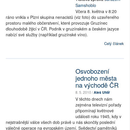
Samshoblo
Včera 8. května v 8:20
ráno vnikla v Plzni skupina nenacistů (viz foto) do uzavřeného
prostoru malého občerstvení, které provozuje Gruzínec
dlouhodobě žijicí v ČR. Podnik v gruzínském a českém jazyce
nabízí své služby (například gruzínské víno).
Celý článek
Osvobození
jednoho města
na východě ČR
8. 5. 2010 /
Aleš Uhlíř
V těchto dnech nám
zejména televizní pořady
připomínají květnové
události roku 1945, kdy v
nejstrašnější válce všech dob právě u nás skončily poslední
válečné operace na evropském území. Svědectví pamětníků