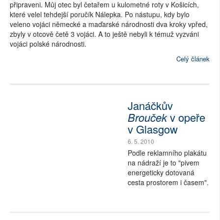
připraveni. Můj otec byl četařem u kulometné roty v Košicích,
které velel tehdejší poručík Nálepka. Po nástupu, kdy bylo
veleno vojáci německé a maďarské národnosti dva kroky vpřed,
zbyly v otcově četě 3 vojáci. A to ještě nebyli k témuž vyzváni
vojáci polské národnosti.
Celý článek
Janáčkův
Brouček
v opeře
v Glasgow
6. 5. 2010
Podle reklamního plakátu
na nádraží je to "pivem
energeticky dotovaná
cesta prostorem i časem".