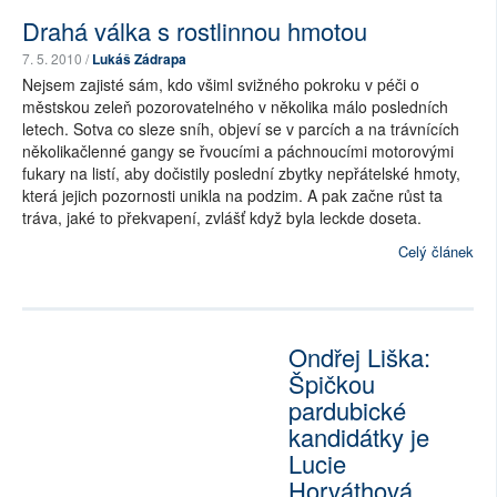
Drahá válka s rostlinnou hmotou
7. 5. 2010 /
Lukáš Zádrapa
Nejsem zajisté sám, kdo všiml svižného pokroku v péči o
městskou zeleň pozorovatelného v několika málo posledních
letech. Sotva co sleze sníh, objeví se v parcích a na trávnících
několikačlenné gangy se řvoucími a páchnoucími motorovými
fukary na listí, aby dočistily poslední zbytky nepřátelské hmoty,
která jejich pozornosti unikla na podzim. A pak začne růst ta
tráva, jaké to překvapení, zvlášť když byla leckde doseta.
Celý článek
Ondřej Liška:
Špičkou
pardubické
kandidátky je
Lucie
Horváthová