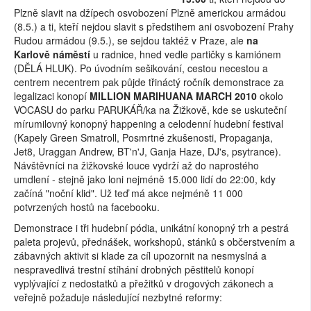
Plzně slavit na džípech osvobození Plzně americkou armádou
(8.5.) a ti, kteří nejdou slavit s předstihem ani osvobození Prahy
Rudou armádou (9.5.), se sejdou taktéž v Praze, ale
na
Karlově náměstí
u radnice, hned vedle partičky s kamiónem
(DĚLÁ HLUK). Po úvodním sešikování, cestou necestou a
centrem necentrem pak půjde třináctý ročník demonstrace za
legalizaci konopí
MILLION MARIHUANA MARCH 2010
okolo
VOCASU do parku PARUKÁŘ/ka na Žižkově, kde se uskuteční
mírumilovný konopný happening a celodenní hudební festival
(Kapely Green Smatroll, Posmrtné zkušenosti, Propaganja,
Jet8, Uraggan Andrew, BT'n'J, Ganja Haze, DJ's, psytrance).
Návštěvníci na žižkovské louce vydrží až do naprostého
umdlení - stejně jako loni nejméně 15.000 lidí do 22:00, kdy
začíná "noční klid". Už teď má akce nejméně 11 000
potvrzených hostů na facebooku.
Demonstrace i tři hudební pódia, unikátní konopný trh a pestrá
paleta projevů, přednášek, workshopů, stánků s občerstvením a
zábavných aktivit si klade za cíl upozornit na nesmyslná a
nespravedlivá trestní stíhání drobných pěstitelů konopí
vyplývající z nedostatků a přežitků v drogových zákonech a
veřejně požaduje následující nezbytné reformy: