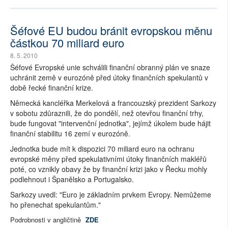
Šéfové EU budou bránit evropskou měnu
částkou 70 miliard euro
8. 5. 2010
Šéfové Evropské unie schválili finanční obranný plán ve snaze
uchránit země v eurozóně před útoky finančních spekulantů v
době řecké finanční krize.
Německá kancléřka Merkelová a francouzský prezident Sarkozy
v sobotu zdůraznili, že do pondělí, než otevřou finanční trhy,
bude fungovat "intervenční jednotka", jejímž úkolem bude hájit
finanční stabilitu 16 zemí v eurozóně.
Jednotka bude mít k dispozici 70 miliard euro na ochranu
evropské měny před spekulativními útoky finančních makléřů
poté, co vznikly obavy že by finanční krizi jako v Řecku mohly
podlehnout i Španělsko a Portugalsko.
Sarkozy uvedl: "Euro je základním prvkem Evropy. Nemůžeme
ho přenechat spekulantům."
Podrobnosti v angličtině
ZDE