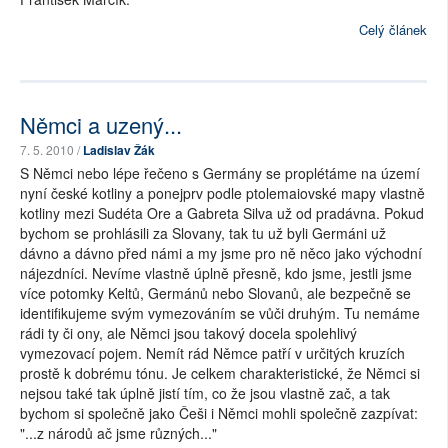
Celý článek
Němci a uzený...
7. 5. 2010 /
Ladislav Žák
S Němci nebo lépe řečeno s Germány se proplétáme na území
nyní české kotliny a ponejprv podle ptolemaiovské mapy vlastně
kotliny mezi Sudéta Ore a Gabreta Silva už od pradávna. Pokud
bychom se prohlásili za Slovany, tak tu už byli Germáni už
dávno a dávno před námi a my jsme pro ně něco jako východní
nájezdníci. Nevíme vlastně úplně přesně, kdo jsme, jestli jsme
více potomky Keltů, Germánů nebo Slovanů, ale bezpečně se
identifikujeme svým vymezováním se vůči druhým. Tu nemáme
rádi ty či ony, ale Němci jsou takový docela spolehlivý
vymezovací pojem. Nemít rád Němce patří v určitých kruzích
prostě k dobrému tónu. Je celkem charakteristické, že Němci si
nejsou také tak úplně jistí tím, co že jsou vlastně zač, a tak
bychom si společně jako Češi i Němci mohli společně zazpívat:
"...z národů ač jsme různých..."