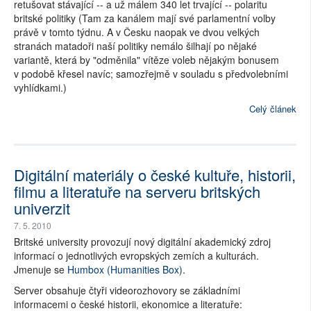
retušovat stávající -- a už málem 340 let trvající -- polaritu
britské politiky (Tam za kanálem mají své parlamentní volby
právě v tomto týdnu. A v Česku naopak ve dvou velkých
stranách matadoři naší politiky nemálo šilhají po nějaké
variantě, která by "odměnila" vítěze voleb nějakým bonusem
v podobě křesel navíc; samozřejmě v souladu s předvolebními
vyhlídkami.)
Celý článek
Digitální materiály o české kultuře, historii,
filmu a literatuře na serveru britských
univerzit
7. 5. 2010
Britské university provozují nový digitální akademický zdroj
informací o jednotlivých evropských zemích a kulturách.
Jmenuje se
Humbox (Humanities Box)
.
Server obsahuje čtyři videorozhovory se základními
informacemi o české historii, ekonomice a literatuře: