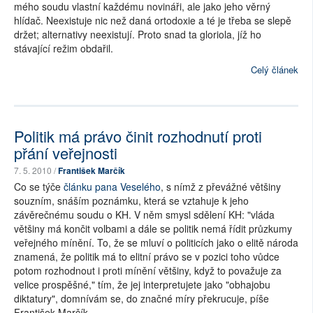
mého soudu vlastní každému novináři, ale jako jeho věrný
hlídač. Neexistuje nic než daná ortodoxie a té je třeba se slepě
držet; alternativy neexistují. Proto snad ta gloriola, jíž ho
stávající režim obdařil.
Celý článek
Politik má právo činit rozhodnutí proti
přání veřejnosti
7. 5. 2010 /
František Marčík
Co se týče
článku pana Veselého
, s nímž z převážné většiny
souzním, snáším poznámku, která se vztahuje k jeho
závěrečnému soudu o KH. V něm smysl sdělení KH: "vláda
většiny má končit volbami a dále se politik nemá řídit průzkumy
veřejného mínění. To, že se mluví o politicích jako o elitě národa
znamená, že politik má to elitní právo se v pozici toho vůdce
potom rozhodnout i proti mínění většiny, když to považuje za
velice prospěšné," tím, že jej interpretujete jako "obhajobu
diktatury", domnívám se, do značné míry překrucuje, píše
František Marčík.