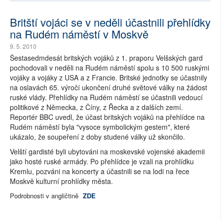
Britští vojáci se v neděli účastnili přehlídky
na Rudém náměstí v Moskvě
9. 5. 2010
Šestasedmdesát britských vojáků z 1. praporu Velšských gard
pochodovali v neděli na Rudém náměstí spolu s 10 500 ruskými
vojáky a vojáky z USA a z Francie. Britské jednotky se účastnily
na oslavách 65. výročí ukončení druhé světové války na žádost
ruské vlády. Přehlídky na Rudém náměstí se účastnili vedoucí
politikové z Německa, z Číny, z Řecka a z dalších zemí.
Reportér BBC uvedl, že účast britských vojáků na přehlídce na
Rudém náměstí byla "vysoce symbolickým gestem", které
ukázalo, že soupeření z doby studené války už skončilo.
Velští gardisté byli ubytováni na moskevské vojenské akademii
jako hosté ruské armády. Po přehlídce je vzali na prohlídku
Kremlu, pozváni na koncerty a účastnili se na lodi na řece
Moskvě kulturní prohlídky města.
Podrobnosti v angličtině
ZDE