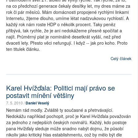
na co předchozí generace čekaly desítky let, my dnes máme za
rok či pár měsíců. Mám domácnosti propojené rychlými linkami
Internetu, žijeme dlouho, umíme létat nadzvukovou rychlostí. A
každý rok nám roste HDP o několik procent. Taky peněz
přibývá, tak rychle, že je ani nedokážeme přesně spočítat a
najít. Průměrný plat je nominálně desetkrát vyšší, než před
dvaceti lety. Přesto věci nefungují. I když -- jak pro koho. Proto
ten titulek článku.
Celý článek
Karel Hvížďala: Politici mají právo se
postavit mínění většiny
7. 5. 2010 /
Daniel Veselý
Nemám rád modly. Zvláště ty současné a přetrvávající.
Nedokážu například pochopit, proč je Karel Hvížďala považován
za jednoho z nejlepších českých novinářů. Každý, kdo postoje
pana Hvížďaly sleduje může snadno nabýt dojmu, že působí
nikoliv jako kritický hlas establishmentu, což by mělo být dle