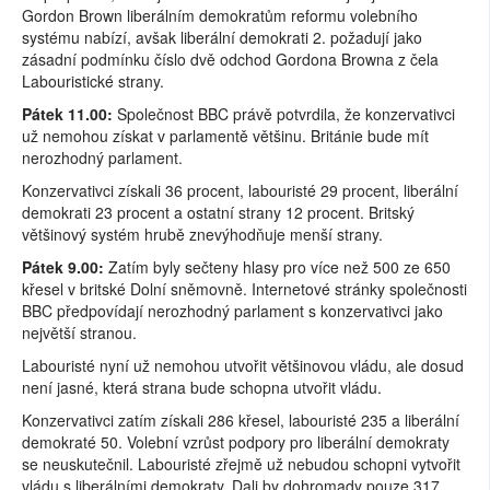
Gordon Brown liberálním demokratům reformu volebního
systému nabízí, avšak liberální demokrati 2. požadují jako
zásadní podmínku číslo dvě odchod Gordona Browna z čela
Labouristické strany.
Pátek 11.00:
Společnost BBC právě potvrdila, že konzervativci
už nemohou získat v parlamentě většinu. Británie bude mít
nerozhodný parlament.
Konzervativci získali 36 procent, labouristé 29 procent, liberální
demokrati 23 procent a ostatní strany 12 procent. Britský
většinový systém hrubě znevýhodňuje menší strany.
Pátek 9.00:
Zatím byly sečteny hlasy pro více než 500 ze 650
křesel v britské Dolní sněmovně. Internetové stránky společnosti
BBC předpovídají nerozhodný parlament s konzervativci jako
největší stranou.
Labouristé nyní už nemohou utvořit většinovou vládu, ale dosud
není jasné, která strana bude schopna utvořit vládu.
Konzervativci zatím získali 286 křesel, labouristé 235 a liberální
demokraté 50. Volební vzrůst podpory pro liberální demokraty
se neuskutečnil. Labouristé zřejmě už nebudou schopni vytvořit
vládu s liberálními demokraty. Dali by dohromady pouze 317