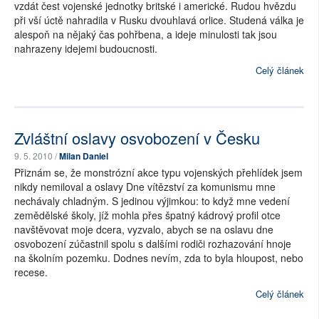
vzdát čest vojenské jednotky britské i americké. Rudou hvězdu
při vší úctě nahradila v Rusku dvouhlavá orlice. Studená válka je
alespoň na nějaký čas pohřbena, a ideje minulosti tak jsou
nahrazeny idejemi budoucnosti.
Celý článek
Zvláštní oslavy osvobození v Česku
9. 5. 2010 /
Milan Daniel
Přiznám se, že monstrózní akce typu vojenských přehlídek jsem
nikdy nemiloval a oslavy Dne vítězství za komunismu mne
nechávaly chladným. S jedinou výjimkou: to když mne vedení
zemědělské školy, jíž mohla přes špatný kádrový profil otce
navštěvovat moje dcera, vyzvalo, abych se na oslavu dne
osvobození zúčastnil spolu s dalšími rodiči rozhazování hnoje
na školním pozemku. Dodnes nevím, zda to byla hloupost, nebo
recese.
Celý článek