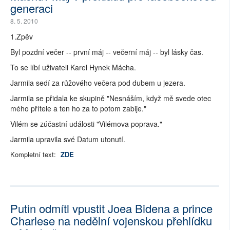
generaci
8. 5. 2010
1.Zpěv
Byl pozdní večer -- první máj -- večerní máj -- byl lásky čas.
To se líbí uživateli Karel Hynek Mácha.
Jarmila sedí za růžového večera pod dubem u jezera.
Jarmila se přidala ke skupině "Nesnáším, když mě svede otec
mého přítele a ten ho za to potom zabije."
Vilém se zúčastní události "Vilémova poprava."
Jarmila upravila své Datum utonutí.
Kompletní text:
ZDE
Putin odmítl vpustit Joea Bidena a prince
Charlese na nedělní vojenskou přehlídku