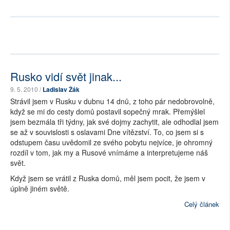
Rusko vidí svět jinak...
9. 5. 2010 /
Ladislav Žák
Strávil jsem v Rusku v dubnu 14 dnů, z toho pár nedobrovolně,
když se mi do cesty domů postavil sopečný mrak. Přemýšlel
jsem bezmála tři týdny, jak své dojmy zachytit, ale odhodlal jsem
se až v souvislosti s oslavami Dne vítězství. To, co jsem si s
odstupem času uvědomil ze svého pobytu nejvíce, je ohromný
rozdíl v tom, jak my a Rusové vnímáme a interpretujeme náš
svět.
Když jsem se vrátil z Ruska domů, měl jsem pocit, že jsem v
úplně jiném světě.
Celý článek