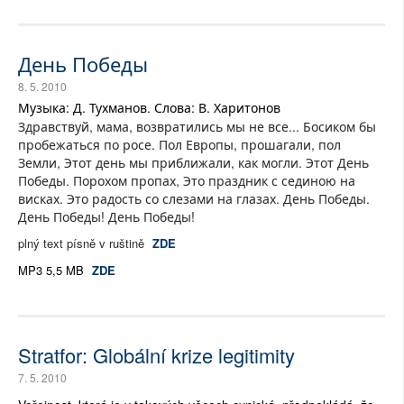
День Победы
8. 5. 2010
Музыка: Д. Тухманов. Слова: В. Харитонов
Здравствуй, мама, возвратились мы не все... Босиком бы
пробежаться по росе. Пол Европы, прошагали, пол
Земли, Этот день мы приближали, как могли. Этот День
Победы. Порохом пропах, Это праздник с сединою на
висках. Это радость со слезами на глазах. День Победы.
День Победы! День Победы!
plný text písně v ruštině
ZDE
MP3 5,5 MB
ZDE
Stratfor: Globální krize legitimity
7. 5. 2010