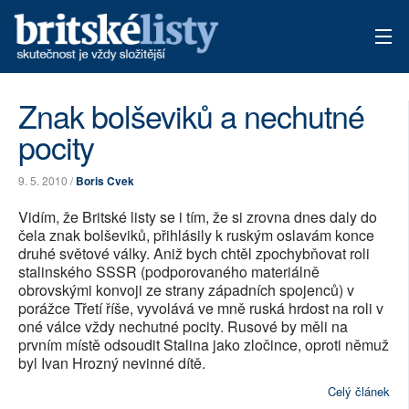
AKTUÁLNÍ VYDÁNÍ
Znak bolševiků a nechutné
pocity
ARCHIV
TÉMATA
9. 5. 2010 /
Boris Cvek
Vidím, že Britské listy se i tím, že si zrovna dnes daly do
AUTOŘI
čela znak bolševiků, přihlásily k ruským oslavám konce
druhé světové války. Aniž bych chtěl zpochybňovat roli
PŘÍSPĚVKY NA PROVOZ
stalinského SSSR (podporovaného materiálně
obrovskými konvoji ze strany západních spojenců) v
porážce Třetí říše, vyvolává ve mně ruská hrdost na roli v
oné válce vždy nechutné pocity. Rusové by měli na
prvním místě odsoudit Stalina jako zločince, oproti němuž
byl Ivan Hrozný nevinné dítě.
Celý článek