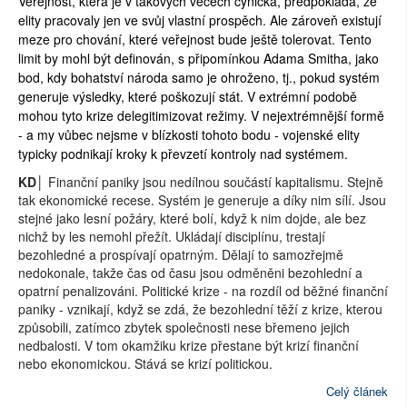
Veřejnost, která je v takových věcech cynická, předpokládá, že
elity pracovaly jen ve svůj vlastní prospěch. Ale zároveň existují
meze pro chování, které veřejnost bude ještě tolerovat. Tento
limit by mohl být definován, s připomínkou Adama Smitha, jako
bod, kdy bohatství národa samo je ohroženo, tj., pokud systém
generuje výsledky, které poškozují stát. V extrémní podobě
mohou tyto krize delegitimizovat režimy. V nejextrémnější formě
- a my vůbec nejsme v blízkosti tohoto bodu - vojenské elity
typicky podnikají kroky k převzetí kontroly nad systémem.
KD│
Finanční paniky jsou nedílnou součástí kapitalismu. Stejně
tak ekonomické recese. Systém je generuje a díky nim sílí. Jsou
stejné jako lesní požáry, které bolí, když k nim dojde, ale bez
nichž by les nemohl přežít. Ukládají disciplínu, trestají
bezohledné a prospívají opatrným. Dělají to samozřejmě
nedokonale, takže čas od času jsou odměněni bezohlední a
opatrní penalizováni. Politické krize - na rozdíl od běžné finanční
paniky - vznikají, když se zdá, že bezohlední těží z krize, kterou
způsobili, zatímco zbytek společnosti nese břemeno jejich
nedbalosti. V tom okamžiku krize přestane být krizí finanční
nebo ekonomickou. Stává se krizí politickou.
Celý článek