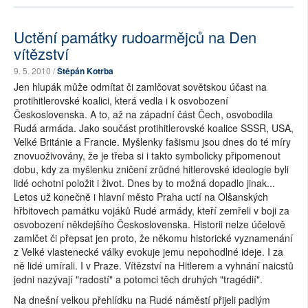
Uctění památky rudoarmějců na Den
vítězství
9. 5. 2010 /
Štěpán Kotrba
Jen hlupák může odmítat či zamlčovat sovětskou účast na
protihitlerovské koalici, která vedla i k osvobození
Československa. A to, až na západní část Čech, osvobodila
Rudá armáda. Jako součást protihitlerovské koalice SSSR, USA,
Velké Británie a Francie. Myšlenky fašismu jsou dnes do té míry
znovuoživovány, že je třeba si i takto symbolicky připomenout
dobu, kdy za myšlenku zničení zrůdné hitlerovské ideologie byli
lidé ochotni položit i život. Dnes by to možná dopadlo jinak...
Letos už konečně i hlavní město Praha uctí na Olšanských
hřbitovech památku vojáků Rudé armády, kteří zemřeli v boji za
osvobození někdejšího Československa. Historii nelze účelově
zamlčet či přepsat jen proto, že někomu historické vyznamenání
z Velké vlastenecké války evokuje jemu nepohodlné ideje. I za
ně lidé umírali. I v Praze. Vítězství na Hitlerem a vyhnání naicstů
jedni nazývají "radostí" a potomci těch druhých "tragédií".
Na dnešní velkou přehlídku na Rudé náměstí přijeli padlým