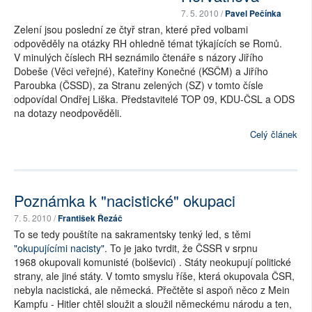
7. 5. 2010 /
Pavel Pečínka
Zelení jsou poslední ze čtyř stran, které před volbami
odpověděly na otázky RH ohledně témat týkajících se Romů.
V minulých číslech RH seznámilo čtenáře s názory Jiřího
Dobeše (Věci veřejné), Kateřiny Konečné (KSČM) a Jiřího
Paroubka (ČSSD), za Stranu zelených (SZ) v tomto čísle
odpovídal Ondřej Liška. Představitelé TOP 09, KDU-ČSL a ODS
na dotazy neodpověděli.
Celý článek
Poznámka k "nacistické" okupaci
7. 5. 2010 /
František Řezáč
To se tedy pouštíte na sakramentsky tenký led, s těmi
"okupujícími nacisty"
. To je jako tvrdit, že ČSSR v srpnu
1968 okupovali komunisté (bolševici) . Státy neokupují politické
strany, ale jiné státy. V tomto smyslu říše, která okupovala ČSR,
nebyla nacistická, ale německá. Přečtěte si aspoň něco z Mein
Kampfu - Hitler chtěl sloužit a sloužil německému národu a ten,