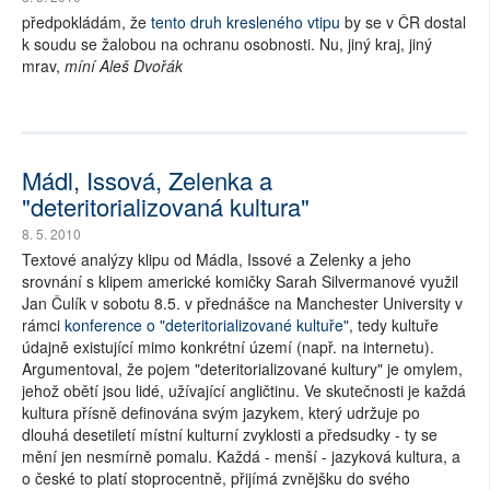
předpokládám, že
tento druh kresleného vtipu
by se v ČR dostal
k soudu se žalobou na ochranu osobnosti. Nu, jiný kraj, jiný
mrav,
míní Aleš Dvořák
Mádl, Issová, Zelenka a
"deteritorializovaná kultura"
8. 5. 2010
Textové analýzy klipu od Mádla, Issové a Zelenky a jeho
srovnání s klipem americké komičky Sarah Silvermanové využil
Jan Čulík v sobotu 8.5. v přednášce na Manchester University v
rámci
konference o "deteritorializované kultuře"
, tedy kultuře
údajně existující mimo konkrétní území (např. na internetu).
Argumentoval, že pojem "deteritorializované kultury" je omylem,
jehož obětí jsou lidé, užívající angličtinu. Ve skutečnosti je každá
kultura přísně definována svým jazykem, který udržuje po
dlouhá desetiletí místní kulturní zvyklosti a předsudky - ty se
mění jen nesmírně pomalu. Každá - menší - jazyková kultura, a
o české to platí stoprocentně, přijímá zvnějšku do svého