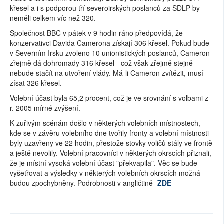
křesel a i s podporou tří severoirských poslanců za SDLP by
neměli celkem víc než 320.
Společnost BBC v pátek v 9 hodin ráno předpovídá, že
konzervativci Davida Camerona získají 306 křesel. Pokud bude
v Severním Irsku zvoleno 10 unionistických poslanců, Cameron
zřejmě dá dohromady 316 křesel - což však zřejmě stejně
nebude stačít na utvoření vlády. Má-li Cameron zvítězit, musí
zísat 326 křesel.
Volební účast byla 65,2 procent, což je ve srovnání s volbami z
r. 2005 mírné zvýšení.
K zuřivým scénám došlo v některých volebních místnostech,
kde se v závěru volebního dne tvořily fronty a volební místnosti
byly uzavřeny ve 22 hodin, přestože stovky voličů stály ve frontě
a ještě nevolily. Volební pracovníci v některých okrscích přiznali,
že je místní vysoká volební účast "překvapila". Věc se bude
vyšetřovat a výsledky v některých volebních okrscích možná
budou zpochybněny. Podrobnosti v angličtině
ZDE