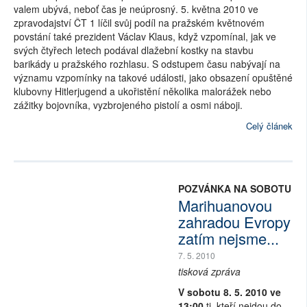
valem ubývá, neboť čas je neúprosný. 5. května 2010 ve
zpravodajství ČT 1 líčil svůj podíl na pražském květnovém
povstání také prezident Václav Klaus, když vzpomínal, jak ve
svých čtyřech letech podával dlažební kostky na stavbu
barikády u pražského rozhlasu. S odstupem času nabývají na
významu vzpomínky na takové události, jako obsazení opuštěné
klubovny Hitlerjugend a ukořistění několika malorážek nebo
zážitky bojovníka, vyzbrojeného pistolí a osmi náboji.
Celý článek
POZVÁNKA NA SOBOTU
Marihuanovou
zahradou Evropy
zatím nejsme...
7. 5. 2010
tisková zpráva
V sobotu 8. 5. 2010 ve
13:00
ti, kteří nejdou do