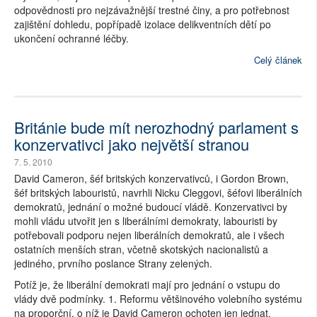
odpovědnosti pro nejzávažnější trestné činy, a pro potřebnost
zajištění dohledu, popřípadě izolace delikventních dětí po
ukončení ochranné léčby.
Celý článek
Británie bude mít nerozhodný parlament s
konzervativci jako největší stranou
7. 5. 2010
David Cameron, šéf britských konzervativců, i Gordon Brown,
šéf britských labouristů, navrhli Nicku Cleggovi, šéfovi liberálních
demokratů, jednání o možné budoucí vládě. Konzervativci by
mohli vládu utvořit jen s liberálními demokraty, labouristi by
potřebovali podporu nejen liberálních demokratů, ale i všech
ostatních menších stran, včetně skotských nacionalistů a
jediného, prvního poslance Strany zelených.
Potíž je, že liberální demokrati mají pro jednání o vstupu do
vlády dvě podmínky. 1. Reformu většinového volebního systému
na proporční, o níž je David Cameron ochoten jen jednat.