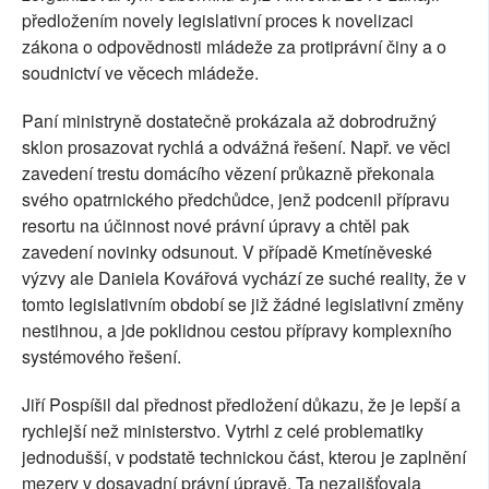
předložením novely legislativní proces k novelizaci
zákona o odpovědnosti mládeže za protiprávní činy a o
soudnictví ve věcech mládeže.
Paní ministryně dostatečně prokázala až dobrodružný
sklon prosazovat rychlá a odvážná řešení. Např. ve věci
zavedení trestu domácího vězení průkazně překonala
svého opatrnického předchůdce, jenž podcenil přípravu
resortu na účinnost nové právní úpravy a chtěl pak
zavedení novinky odsunout. V případě Kmetíněveské
výzvy ale Daniela Kovářová vychází ze suché reality, že v
tomto legislativním období se již žádné legislativní změny
nestihnou, a jde poklidnou cestou přípravy komplexního
systémového řešení.
Jiří Pospíšil dal přednost předložení důkazu, že je lepší a
rychlejší než ministerstvo. Vytrhl z celé problematiky
jednodušší, v podstatě technickou část, kterou je zaplnění
mezery v dosavadní právní úpravě. Ta nezajišťovala