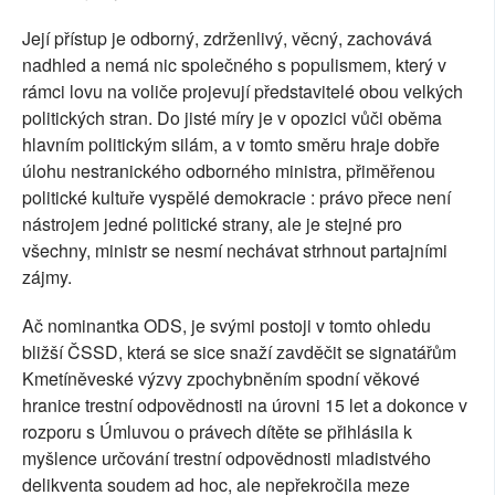
Její přístup je odborný, zdrženlivý, věcný, zachovává
nadhled a nemá nic společného s populismem, který v
rámci lovu na voliče projevují představitelé obou velkých
politických stran. Do jisté míry je v opozici vůči oběma
hlavním politickým silám, a v tomto směru hraje dobře
úlohu nestranického odborného ministra, přiměřenou
politické kultuře vyspělé demokracie : právo přece není
nástrojem jedné politické strany, ale je stejné pro
všechny, ministr se nesmí nechávat strhnout partajními
zájmy.
Ač nominantka ODS, je svými postoji v tomto ohledu
bližší ČSSD, která se sice snaží zavděčit se signatářům
Kmetíněveské výzvy zpochybněním spodní věkové
hranice trestní odpovědnosti na úrovni 15 let a dokonce v
rozporu s Úmluvou o právech dítěte se přihlásila k
myšlence určování trestní odpovědnosti mladistvého
delikventa soudem ad hoc, ale nepřekročila meze