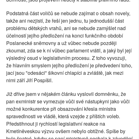
Podstatná část voličů se nebude zajímat o obsah novely,
takže ani nezjistí, že řeší jen jednu, tu jednodušší část
problému dětských vrahů, ani se nebude zamýšlet nad
účelností jejího předložení na konci funkčního období
Poslanecké sněmovny a už vůbec nebude později
zkoumat, zda se k ní vůbec parlament vrátil, a jaký byl její
výsledný osud v legislativním procesu. Z toho vyvozuji,
že hlavním smyslem jejího předložení je předvedení toho,
jací jsou "odesáci" šikovní chlapíci a zvláště, jak mezi
nimi září Jiří Pospíšil.
Již dříve jsem v nějakém článku vyslovil domněnku, že
pan exministr se vymezuje vůči své nástupkyni jako vůči
možné konkurentce při obsazování křesla ministra
spravedlnosti ve vládě, která vzejde z příštích voleb.
Předstihnout ji rychlostí legislativní reakce na
Kmetíněveskou výzvu ovšem nebylo obtížné. Spíše by
bylo špatné, kdyby se paní ministryně nechala k závodění