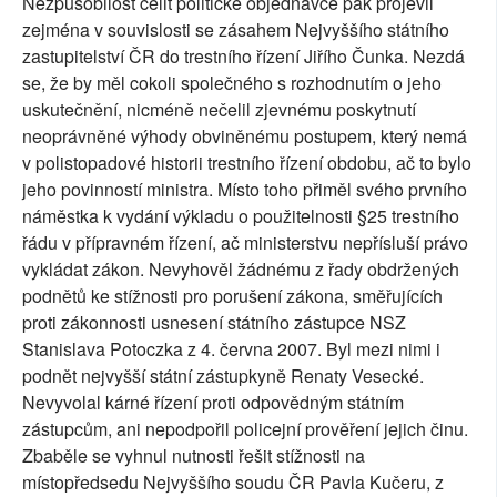
Nezpůsobilost čelit politické objednávce pak projevil
zejména v souvislosti se zásahem Nejvyššího státního
zastupitelství ČR do trestního řízení Jiřího Čunka. Nezdá
se, že by měl cokoli společného s rozhodnutím o jeho
uskutečnění, nicméně nečelil zjevnému poskytnutí
neoprávněné výhody obviněnému postupem, který nemá
v polistopadové historii trestního řízení obdobu, ač to bylo
jeho povinností ministra. Místo toho přiměl svého prvního
náměstka k vydání výkladu o použitelnosti §25 trestního
řádu v přípravném řízení, ač ministerstvu nepřísluší právo
vykládat zákon. Nevyhověl žádnému z řady obdržených
podnětů ke stížnosti pro porušení zákona, směřujících
proti zákonnosti usnesení státního zástupce NSZ
Stanislava Potoczka z 4. června 2007. Byl mezi nimi i
podnět nejvyšší státní zástupkyně Renaty Vesecké.
Nevyvolal kárné řízení proti odpovědným státním
zástupcům, ani nepodpořil policejní prověření jejich činu.
Zbaběle se vyhnul nutnosti řešit stížnosti na
místopředsedu Nejvyššího soudu ČR Pavla Kučeru, z