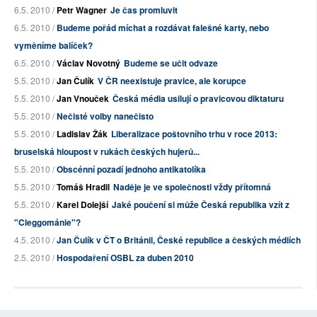
6.5. 2010 /
Petr Wagner
Je čas promluvit
6.5. 2010 /
Budeme pořád míchat a rozdávat falešné karty, nebo
vyměníme balíček?
6.5. 2010 /
Václav Novotný
Budeme se učit odvaze
5.5. 2010 /
Jan Čulík
V ČR neexistuje pravice, ale korupce
5.5. 2010 /
Jan Vnouček
Česká média usilují o pravicovou diktaturu
5.5. 2010 /
Nečisté volby nanečisto
5.5. 2010 /
Ladislav Žák
Liberalizace poštovního trhu v roce 2013:
bruselská hloupost v rukách českých hujerů...
5.5. 2010 /
Obscénní pozadí jednoho antikatolíka
5.5. 2010 /
Tomáš Hradil
Naděje je ve společnosti vždy přítomná
5.5. 2010 /
Karel Dolejší
Jaké poučení si může Česká republika vzít z
"Cleggománie"?
4.5. 2010 /
Jan Čulík v ČT o Británii, České republice a českých médiích
2.5. 2010 /
Hospodaření OSBL za duben 2010