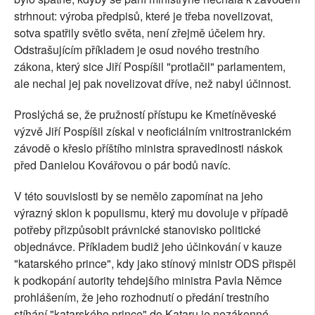
strhnout: výroba předpisů, které je třeba novelizovat,
sotva spatřily světlo světa, není zřejmě účelem hry.
Odstrašujícím příkladem je osud nového trestního
zákona, který sice Jiří Pospíšil "protlačil" parlamentem,
ale nechal jej pak novelizovat dříve, než nabyl účinnost.
Proslýchá se, že pružností přístupu ke Kmetíněveské
výzvě Jiří Pospíšil získal v neoficiálním vnitrostranickém
závodě o křeslo příštího ministra spravedlnosti náskok
před Danielou Kovářovou o pár bodů navíc.
V této souvislosti by se nemělo zapomínat na jeho
výrazný sklon k populismu, který mu dovoluje v případě
potřeby přizpůsobit právnické stanovisko politické
objednávce. Příkladem budiž jeho účinkování v kauze
"katarského prince", kdy jako stínový ministr ODS přispěl
k podkopání autority tehdejšího ministra Pavla Němce
prohlášením, že jeho rozhodnutí o předání trestního
stíhání "katarského prince" do Kataru je nezákonné.