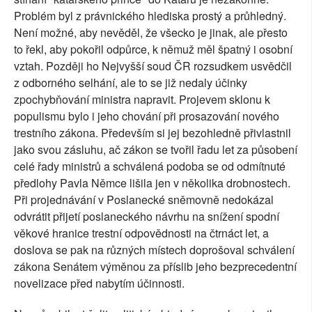
Problém byl z právnického hlediska prostý a průhledný.
Není možné, aby nevěděl, že všecko je jinak, ale přesto
to řekl, aby pokořil odpůrce, k němuž měl špatný i osobní
vztah. Později ho Nejvyšší soud ČR rozsudkem usvědčil
z odborného selhání, ale to se již nedaly účinky
zpochybňování ministra napravit. Projevem sklonu k
populismu bylo i jeho chování při prosazování nového
trestního zákona. Především si jej bezohledně přivlastnil
jako svou zásluhu, ač zákon se tvořil řadu let za působení
celé řady ministrů a schválená podoba se od odmítnuté
předlohy Pavla Němce lišila jen v několika drobnostech.
Při projednávání v Poslanecké sněmovně nedokázal
odvrátit přijetí poslaneckého návrhu na snížení spodní
věkové hranice trestní odpovědnosti na čtrnáct let, a
doslova se pak na různých místech doprošoval schválení
zákona Senátem výměnou za příslib jeho bezprecedentní
novelizace před nabytím účinnosti.