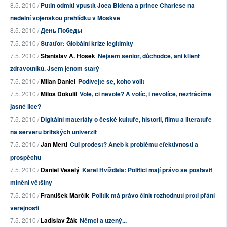
8.5. 2010 /
Putin odmítl vpustit Joea Bidena a prince Charlese na
nedělní vojenskou přehlídku v Moskvě
8.5. 2010 /
День Победы
7.5. 2010 /
Stratfor: Globální krize legitimity
7.5. 2010 /
Stanislav A. Hošek
Nejsem senior, důchodce, ani klient
zdravotníků. Jsem jenom starý
7.5. 2010 /
Milan Daniel
Podívejte se, koho volit
7.5. 2010 /
Miloš Dokulil
Vole, či nevole? A volíc, i nevolíce, neztrácíme
jasné líce?
7.5. 2010 /
Digitální materiály o české kultuře, historii, filmu a literatuře
na serveru britských univerzit
7.5. 2010 /
Jan Mertl
Cui prodest? Aneb k problému efektivnosti a
prospěchu
7.5. 2010 /
Daniel Veselý
Karel Hvížďala: Politici mají právo se postavit
mínění většiny
7.5. 2010 /
František Marčík
Politik má právo činit rozhodnutí proti přání
veřejnosti
7.5. 2010 /
Ladislav Žák
Němci a uzený...