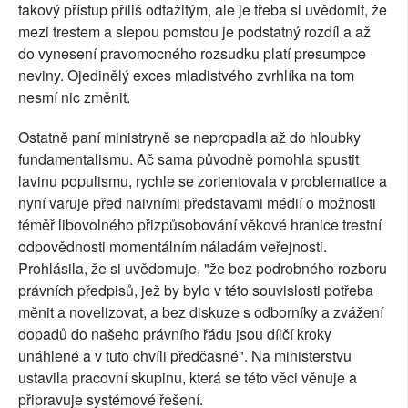
takový přístup příliš odtažitým, ale je třeba si uvědomit, že
mezi trestem a slepou pomstou je podstatný rozdíl a až
do vynesení pravomocného rozsudku platí presumpce
neviny. Ojedinělý exces mladistvého zvrhlíka na tom
nesmí nic změnit.
Ostatně paní ministryně se nepropadla až do hloubky
fundamentalismu. Ač sama původně pomohla spustit
lavinu populismu, rychle se zorientovala v problematice a
nyní varuje před naivními představami médií o možnosti
téměř libovolného přizpůsobování věkové hranice trestní
odpovědnosti momentálním náladám veřejnosti.
Prohlásila, že si uvědomuje, "že bez podrobného rozboru
právních předpisů, jež by bylo v této souvislosti potřeba
měnit a novelizovat, a bez diskuze s odborníky a zvážení
dopadů do našeho právního řádu jsou dílčí kroky
unáhlené a v tuto chvíli předčasné". Na ministerstvu
ustavila pracovní skupinu, která se této věci věnuje a
připravuje systémové řešení.