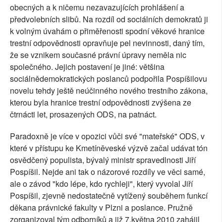
obecných a k ničemu nezavazujících prohlášení a
předvolebních slibů. Na rozdíl od sociálních demokratů ji
k volným úvahám o přiměřenosti spodní věkové hranice
trestní odpovědnosti opravňuje pel nevinnosti, daný tím,
že se vznikem současné právní úpravy neměla nic
společného. Jejich postavení je jiné: většina
sociálnědemokratických poslanců podpořila Pospíšilovu
novelu tehdy ještě neúčinného nového trestního zákona,
kterou byla hranice trestní odpovědnosti zvýšena ze
čtrnácti let, prosazených ODS, na patnáct.
Paradoxně je více v opozici vůči své "mateřské" ODS, v
které v přístupu ke Kmetíněveské výzvě začal udávat tón
osvědčený populista, bývalý ministr spravedlnosti Jiří
Pospíšil. Nejde ani tak o názorové rozdíly ve věci samé,
ale o závod "kdo lépe, kdo rychleji", který vyvolal Jiří
Pospíšil, zjevně nedostatečně vytížený souběhem funkcí
děkana právnické fakulty v Plzni a poslance. Pružně
zorganizoval tým odborníků a již 7.května 2010 zahájil