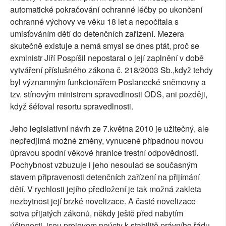
automatické pokračování ochranné léčby po ukončení
ochranné výchovy ve věku 18 let a nepočítala s
umisťováním dětí do detenčních zařízení. Mezera
skutečně existuje a nemá smysl se dnes ptát, proč se
exministr Jiří Pospíšil nepostaral o její zaplnění v době
vytváření příslušného zákona č. 218/2003 Sb.,když tehdy
byl významným funkcionářem Poslanecké sněmovny a
tzv. stínovým ministrem spravedlnosti ODS, ani později,
když šéfoval resortu spravedlnosti.
Jeho legislativní návrh ze 7.května 2010 je užitečný, ale
nepředjímá možné změny, vynucené případnou novou
úpravou spodní věkové hranice trestní odpovědnosti.
Pochybnost vzbuzuje i jeho nesoulad se současným
stavem připravenosti detenčních zařízení na přijímání
dětí. V rychlosti jejího předložení je tak možná zakleta
nezbytnost její brzké novelizace. A časté novelizace
sotva přijatých zákonů, někdy ještě před nabytím
účinnosti, jsou projevem neúcty k stabilitě právního řádu.