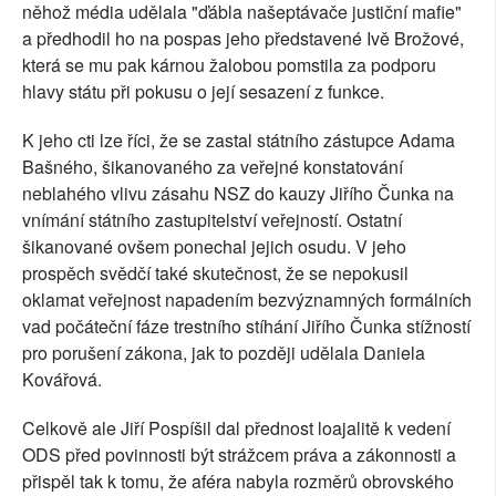
něhož média udělala "ďábla našeptávače justiční mafie"
a předhodil ho na pospas jeho představené Ivě Brožové,
která se mu pak kárnou žalobou pomstila za podporu
hlavy státu při pokusu o její sesazení z funkce.
K jeho cti lze říci, že se zastal státního zástupce Adama
Bašného, šikanovaného za veřejné konstatování
neblahého vlivu zásahu NSZ do kauzy Jiřího Čunka na
vnímání státního zastupitelství veřejností. Ostatní
šikanované ovšem ponechal jejich osudu. V jeho
prospěch svědčí také skutečnost, že se nepokusil
oklamat veřejnost napadením bezvýznamných formálních
vad počáteční fáze trestního stíhání Jiřího Čunka stížností
pro porušení zákona, jak to později udělala Daniela
Kovářová.
Celkově ale Jiří Pospíšil dal přednost loajalitě k vedení
ODS před povinnosti být strážcem práva a zákonnosti a
přispěl tak k tomu, že aféra nabyla rozměrů obrovského