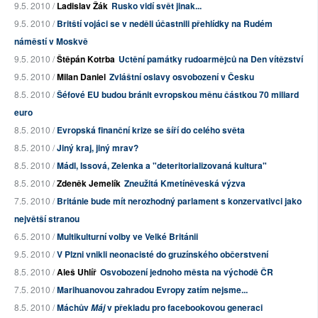
9.5. 2010 /
Ladislav Žák
Rusko vidí svět jinak...
9.5. 2010 /
Britští vojáci se v neděli účastnili přehlídky na Rudém
náměstí v Moskvě
9.5. 2010 /
Štěpán Kotrba
Uctění památky rudoarmějců na Den vítězství
9.5. 2010 /
Milan Daniel
Zvláštní oslavy osvobození v Česku
8.5. 2010 /
Šéfové EU budou bránit evropskou měnu částkou 70 miliard
euro
8.5. 2010 /
Evropská finanční krize se šíří do celého světa
8.5. 2010 /
Jiný kraj, jiný mrav?
8.5. 2010 /
Mádl, Issová, Zelenka a "deteritorializovaná kultura"
8.5. 2010 /
Zdeněk Jemelík
Zneužitá Kmetíněveská výzva
7.5. 2010 /
Británie bude mít nerozhodný parlament s konzervativci jako
největší stranou
6.5. 2010 /
Multikulturní volby ve Velké Británii
9.5. 2010 /
V Plzni vnikli neonacisté do gruzínského občerstvení
8.5. 2010 /
Aleš Uhlíř
Osvobození jednoho města na východě ČR
7.5. 2010 /
Marihuanovou zahradou Evropy zatím nejsme...
8.5. 2010 /
Máchův
v překladu pro facebookovou generaci
Máj