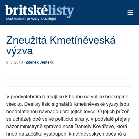
AKTUÁLNÍ VYDÁNÍ
Zneužitá Kmetíněveská
výzva
ARCHIV
TÉMATA
8. 5. 2010 /
Zdeněk Jemelík
AUTOŘI
PŘÍSPĚVKY NA PROVOZ
V předvolebním rumraji se k honbě na voliče hodí úplně
všecko. Desítky tisíc signatářů Kmetíněveské výzvy jsou
neodolatelnou návnadou pro jejich lovce. O jejich přízeň
se ucházejí obě velké politické strany. V podstatě přejaly
názor ministryně spravedlnosti Daniely Kovářové, která
hned na začátku vystoupení kmetíněveských občanů a