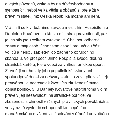
a jejích původců, získala by na důvěryhodnosti a
sympatiích, neboť velká většina občanů si přeje žít v
právním státě, jímž Česká republika možná ani není.
Vrátím-li se k virtuálnímu závodu mezi Jiřím Pospíšilem a
Danielou Kovářovou o křeslo ministra spravedlnosti, pak
jejich síly jsou celkem vyrovnané. Oba jsou odborně
zdatní a mají osobní charisma aspoň pro určitou část
voličů a nejsou zapleteni do žádného korupčního
skandálu. Ve prospěch Jiřího Pospíšila svědčí dlouhá
stranická kariéra, které vděčí za vnitrostranickou oporu.
Zjevně ji neohrozily jeho populistické sklony ani
spoluodpovědnost za nešvary státního zastupitelství. Její
protiváhou je nedostatek životních zkušeností mimo
oblast politiky. Sílu Daniely Kovářové naproti tomu vidím
právě v její nezávislosti na stranické politice, ve
zkušenosti z činnosti v různých právnických povoláních a
ve výrazně vyvinuté schopnosti koncepčního
manažerského myšlení. Její setrvání v úřadě i po volbách