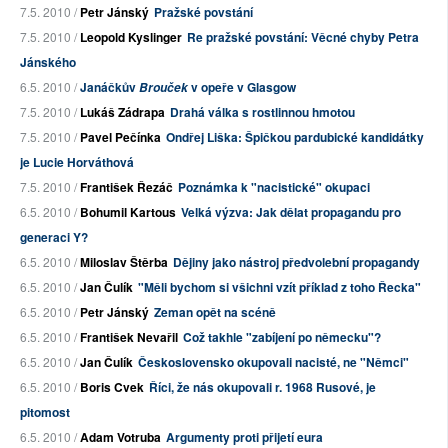
7.5. 2010 /
Petr Jánský
Pražské povstání
7.5. 2010 /
Leopold Kyslinger
Re pražské povstání: Věcné chyby Petra
Jánského
6.5. 2010 /
Janáčkův
v opeře v Glasgow
Brouček
7.5. 2010 /
Lukáš Zádrapa
Drahá válka s rostlinnou hmotou
7.5. 2010 /
Pavel Pečínka
Ondřej Liška: Špičkou pardubické kandidátky
je Lucie Horváthová
7.5. 2010 /
František Řezáč
Poznámka k "nacistické" okupaci
6.5. 2010 /
Bohumil Kartous
Velká výzva: Jak dělat propagandu pro
generaci Y?
6.5. 2010 /
Miloslav Štěrba
Dějiny jako nástroj předvolební propagandy
6.5. 2010 /
Jan Čulík
"Měli bychom si všichni vzít příklad z toho Řecka"
6.5. 2010 /
Petr Jánský
Zeman opět na scéně
6.5. 2010 /
František Nevařil
Což takhle "zabíjení po německu"?
6.5. 2010 /
Jan Čulík
Československo okupovali nacisté, ne "Němci"
6.5. 2010 /
Boris Cvek
Říci, že nás okupovali r. 1968 Rusové, je
pitomost
6.5. 2010 /
Adam Votruba
Argumenty proti přijetí eura