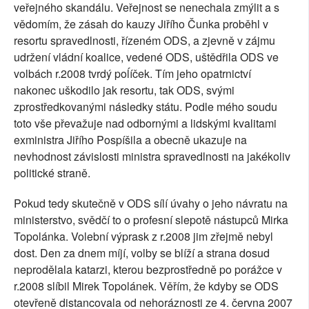
veřejného skandálu. Veřejnost se nenechala zmýlit a s
vědomím, že zásah do kauzy Jiřího Čunka proběhl v
resortu spravedlnosti, řízeném ODS, a zjevně v zájmu
udržení vládní koalice, vedené ODS, uštědřila ODS ve
volbách r.2008 tvrdý poĺíček. Tím jeho opatrnictví
nakonec uškodilo jak resortu, tak ODS, svými
zprostředkovanými následky státu. Podle mého soudu
toto vše převažuje nad odbornými a lidskými kvalitami
exministra Jiřího Pospíšila a obecně ukazuje na
nevhodnost závislosti ministra spravedlnosti na jakékoliv
politické straně.
Pokud tedy skutečně v ODS sílí úvahy o jeho návratu na
ministerstvo, svědčí to o profesní slepotě nástupců Mirka
Topolánka. Volební výprask z r.2008 jim zřejmě nebyl
dost. Den za dnem míjí, volby se blíží a strana dosud
neprodělala katarzi, kterou bezprostředně po porážce v
r.2008 slíbil Mirek Topolánek. Věřím, že kdyby se ODS
otevřeně distancovala od nehoráznosti ze 4. června 2007