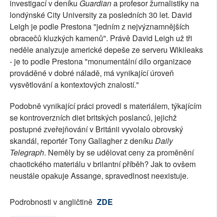
investigací v deníku
Guardian
a profesor žurnalistiky na
londýnské City University za posledních 30 let. David
Leigh je podle Prestona "jedním z nejvýznamnějších
obracečů kluzkých kamenů". Právě David Leigh už tři
neděle analyzuje americké depeše ze serveru Wikileaks
- je to podle Prestona "monumentální dílo organizace
prováděné v dobré náladě, má vynikající úroveň
vysvětlování a kontextových znalostí."
Podobně vynikající práci provedl s materiálem, týkajícím
se kontroverzních diet britských poslanců, jejichž
postupné zveřejňování v Británii vyvolalo obrovský
skandál, reportér Tony Gallagher z deníku
Daily
Telegraph
. Neměly by se udělovat ceny za proměnění
chaotického materiálu v brilantní příběh? Jak to ovšem
neustále opakuje Assange, spravedlnost neexistuje.
Podrobnosti v angličtině
ZDE