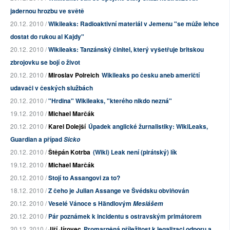
jadernou hrozbu ve světě
20.12. 2010 /
Wikileaks: Radioaktivní materiál v Jemenu "se může lehce
dostat do rukou al Kajdy"
20.12. 2010 /
Wikileaks: Tanzánský činitel, který vyšetřuje britskou
zbrojovku se bojí o život
20.12. 2010 /
Miroslav Polreich
Wikileaks po česku aneb američtí
udavači v českých službách
20.12. 2010 /
"Hrdina" Wikileaks, "kterého nikdo nezná"
19.12. 2010 /
Michael Marčák
20.12. 2010 /
Karel Dolejší
Úpadek anglické žurnalistiky: WikiLeaks,
Guardian a případ
Sicko
20.12. 2010 /
Štěpán Kotrba
(Wiki) Leak není (pirátský) lík
19.12. 2010 /
Michael Marčák
20.12. 2010 /
Stojí to Assangovi za to?
18.12. 2010 /
Z čeho je Julian Assange ve Švédsku obviňován
20.12. 2010 /
Veselé Vánoce s Händlovým
Mesiášem
20.12. 2010 /
Pár poznámek k incidentu s ostravským primátorem
20.12. 2010 /
Jiří Jírovec
Promarněná příležitost k legalizaci odporu a