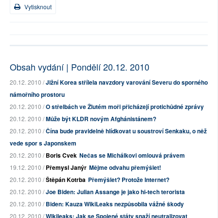
Vytisknout
Obsah vydání | Pondělí 20.12. 2010
20.12. 2010 /
Jižní Korea střílela navzdory varování Severu do sporného
námořního prostoru
20.12. 2010 /
O střelbách ve Žlutém moři přicházejí protichůdné zprávy
20.12. 2010 /
Může být KLDR novým Afghánistánem?
20.12. 2010 /
Čína bude pravidelně hlídkovat u soustroví Senkaku, o něž
vede spor s Japonskem
20.12. 2010 /
Boris Cvek
Nečas se Michálkovi omlouvá právem
19.12. 2010 /
Přemysl Janýr
Mějme odvahu přemýšlet!
20.12. 2010 /
Štěpán Kotrba
Přemýšlet? Protože Internet?
20.12. 2010 /
Joe Biden: Julian Assange je jako hi-tech terorista
20.12. 2010 /
Biden: Kauza WikiLeaks nezpůsobila vážné škody
20.12. 2010 /
Wikileaks: Jak se Spojené státy snaží neutralizovat