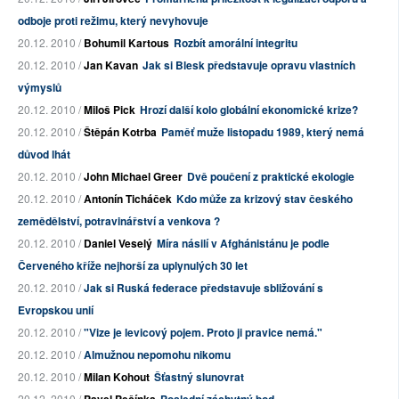
odboje proti režimu, který nevyhovuje
20.12. 2010 /
Bohumil Kartous
Rozbít amorální integritu
20.12. 2010 /
Jan Kavan
Jak si Blesk představuje opravu vlastních
výmyslů
20.12. 2010 /
Miloš Pick
Hrozí další kolo globální ekonomické krize?
20.12. 2010 /
Štěpán Kotrba
Paměť muže listopadu 1989, který nemá
důvod lhát
20.12. 2010 /
John Michael Greer
Dvě poučení z praktické ekologie
20.12. 2010 /
Antonín Ticháček
Kdo může za krizový stav českého
zemědělství, potravinářství a venkova ?
20.12. 2010 /
Daniel Veselý
Míra násilí v Afghánistánu je podle
Červeného kříže nejhorší za uplynulých 30 let
20.12. 2010 /
Jak si Ruská federace představuje sbližování s
Evropskou unií
20.12. 2010 /
"Vize je levicový pojem. Proto ji pravice nemá."
20.12. 2010 /
Almužnou nepomohu nikomu
20.12. 2010 /
Milan Kohout
Šťastný slunovrat
20.12. 2010 /