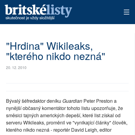
AKTUÁLNÍ VYDÁNÍ
"Hrdina" Wikileaks,
ARCHIV
"kterého nikdo nezná"
TÉMATA
20. 12. 2010
AUTOŘI
PŘÍSPĚVKY NA PROVOZ
Bývalý šéfredaktor deníku
Guardian
Peter Preston a
nynější občasný komentátor tohoto listu upozorňuje, že
směsici tajných amerických depeší, které list získal od
serveru Wikileaks, proměnil ve "vynikající články" člověk,
kterého nikdo nezná - reportér David Leigh, editor