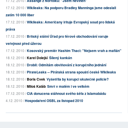
17.12. 2010 /
Assange z Norfolku: "Jsem nevinen"
17.12. 2010 /
Wikileaks: Na podporu Bradley Manninga jsme odeslali
zatím 10 000 liber
17.12. 2010 /
Wikileaks: Američany irituje Evropský soud pro lidská
práva
17.12. 2010 /
Britský státní Úřad pro férové obchodování varuje
veřejnost před úžerou
17.12. 2010 /
Kosovský premiér Hashim Thaci: "Nejsem vrah a mafián"
18.12. 2010 /
Karel Dolejší
Šílený kankán
18.12. 2010 /
Drobil: Odmítám obviňování z korupčního jednání
18.12. 2010 /
PirateLeaks -- Pirátská strana spouští české Wikileaks
18.12. 2010 /
Boris Cvek
Vyšetřila by korupci skutečně policie?
18.12. 2010 /
Miloš Kaláb
Smrt v malém i ve velkém
17.12. 2010 /
CIA donucena stáhnout svého šéfa z Islamabádu
4.12. 2010 /
Hospodaření OSBL za listopad 2010