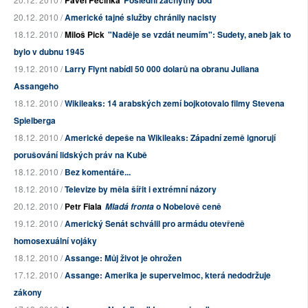
Pavel Pečínka
Poslední záchytný bod
20.12. 2010 /
Americké tajné služby chránily nacisty
18.12. 2010 /
Miloš Pick
"Naděje se vzdát neumím": Sudety, aneb jak to
bylo v dubnu 1945
19.12. 2010 /
Larry Flynt nabídl 50 000 dolarů na obranu Juliana
Assangeho
18.12. 2010 /
Wikileaks: 14 arabských zemí bojkotovalo filmy Stevena
Spielberga
18.12. 2010 /
Americké depeše na Wikileaks: Západní země ignorují
porušování lidských práv na Kubě
18.12. 2010 /
Bez komentáře...
18.12. 2010 /
Televize by měla šířit i extrémní názory
20.12. 2010 /
Petr Fiala
o Nobelově ceně
Mladá fronta
19.12. 2010 /
Americký Senát schválil pro armádu otevřeně
homosexuální vojáky
18.12. 2010 /
Assange: Můj život je ohrožen
17.12. 2010 /
Assange: Amerika je supervelmoc, která nedodržuje
zákony