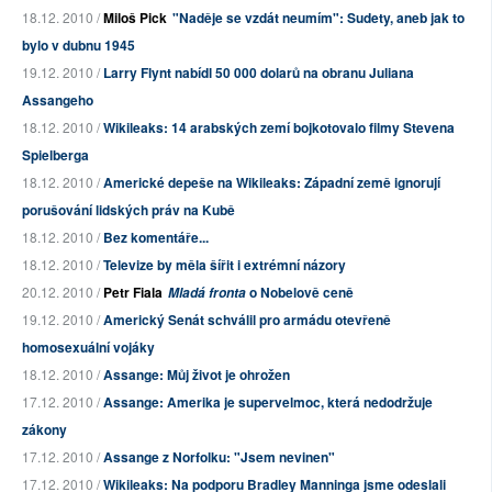
18.12. 2010 /
Miloš Pick
"Naděje se vzdát neumím": Sudety, aneb jak to
bylo v dubnu 1945
19.12. 2010 /
Larry Flynt nabídl 50 000 dolarů na obranu Juliana
Assangeho
18.12. 2010 /
Wikileaks: 14 arabských zemí bojkotovalo filmy Stevena
Spielberga
18.12. 2010 /
Americké depeše na Wikileaks: Západní země ignorují
porušování lidských práv na Kubě
18.12. 2010 /
Bez komentáře...
18.12. 2010 /
Televize by měla šířit i extrémní názory
20.12. 2010 /
Petr Fiala
o Nobelově ceně
Mladá fronta
19.12. 2010 /
Americký Senát schválil pro armádu otevřeně
homosexuální vojáky
18.12. 2010 /
Assange: Můj život je ohrožen
17.12. 2010 /
Assange: Amerika je supervelmoc, která nedodržuje
zákony
17.12. 2010 /
Assange z Norfolku: "Jsem nevinen"
17.12. 2010 /
Wikileaks: Na podporu Bradley Manninga jsme odeslali