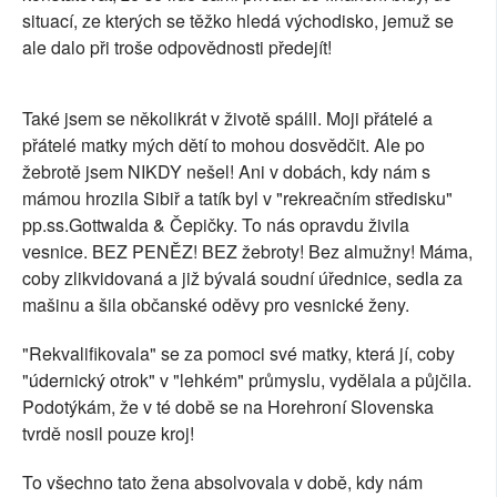
situací, ze kterých se těžko hledá východisko, jemuž se
ale dalo při troše odpovědnosti předejít!
Také jsem se několikrát v životě spálil. Moji přátelé a
přátelé matky mých dětí to mohou dosvědčit. Ale po
žebrotě jsem NIKDY nešel! Ani v dobách, kdy nám s
mámou hrozila Sibiř a tatík byl v "rekreačním středisku"
pp.ss.Gottwalda & Čepičky. To nás opravdu živila
vesnice. BEZ PENĚZ! BEZ žebroty! Bez almužny! Máma,
coby zlikvidovaná a již bývalá soudní úřednice, sedla za
mašinu a šila občanské oděvy pro vesnické ženy.
"Rekvalifikovala" se za pomoci své matky, která jí, coby
"údernický otrok" v "lehkém" průmyslu, vydělala a půjčila.
Podotýkám, že v té době se na Horehroní Slovenska
tvrdě nosil pouze kroj!
To všechno tato žena absolvovala v době, kdy nám