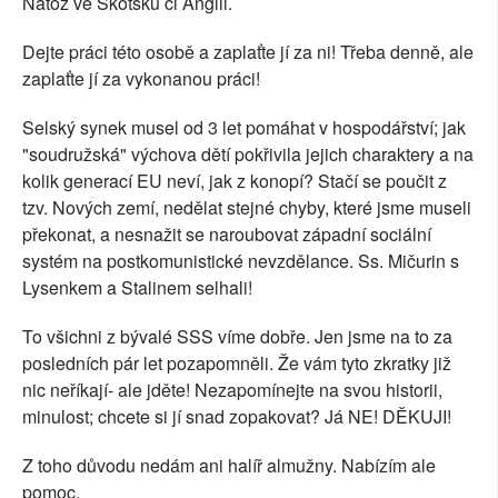
Natož ve Skotsku či Anglii.
Dejte práci této osobě a zaplaťte jí za ni! Třeba denně, ale
zaplaťte jí za vykonanou práci!
Selský synek musel od 3 let pomáhat v hospodářství; jak
"soudružská" výchova dětí pokřivila jejich charaktery a na
kolik generací EU neví, jak z konopí? Stačí se poučit z
tzv. Nových zemí, nedělat stejné chyby, které jsme museli
překonat, a nesnažit se naroubovat západní sociální
systém na postkomunistické nevzdělance. Ss. Mičurin s
Lysenkem a Stalinem selhali!
To všichni z bývalé SSS víme dobře. Jen jsme na to za
posledních pár let pozapomněli. Že vám tyto zkratky již
nic neříkají- ale jděte! Nezapomínejte na svou historii,
minulost; chcete si jí snad zopakovat? Já NE! DĚKUJI!
Z toho důvodu nedám ani halíř almužny. Nabízím ale
pomoc.