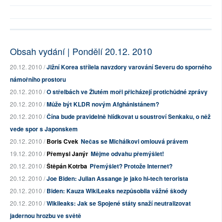
Obsah vydání | Pondělí 20.12. 2010
20.12. 2010 /
Jižní Korea střílela navzdory varování Severu do sporného
námořního prostoru
20.12. 2010 /
O střelbách ve Žlutém moři přicházejí protichůdné zprávy
20.12. 2010 /
Může být KLDR novým Afghánistánem?
20.12. 2010 /
Čína bude pravidelně hlídkovat u soustroví Senkaku, o něž
vede spor s Japonskem
20.12. 2010 /
Boris Cvek
Nečas se Michálkovi omlouvá právem
19.12. 2010 /
Přemysl Janýr
Mějme odvahu přemýšlet!
20.12. 2010 /
Štěpán Kotrba
Přemýšlet? Protože Internet?
20.12. 2010 /
Joe Biden: Julian Assange je jako hi-tech terorista
20.12. 2010 /
Biden: Kauza WikiLeaks nezpůsobila vážné škody
20.12. 2010 /
Wikileaks: Jak se Spojené státy snaží neutralizovat
jadernou hrozbu ve světě