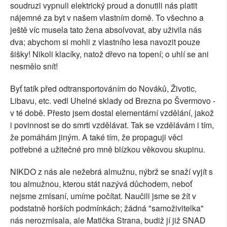
soudruzi vypnuli elektrický proud a donutili nás platit
nájemné za byt v našem vlastním domě. To všechno a
ještě víc musela tato žena absolvovat, aby uživila nás
dva; abychom si mohli z vlastního lesa navozit pouze
šišky! Nikoli klacíky, natož dřevo na topení; o uhlí se ani
nesmělo snít!
Byť tatík před odtransportováním do Nováků, Životic,
Libavu, etc. vedl Uhelné sklady od Brezna po Švermovo -
v té době. Přesto jsem dostal elementární vzdělání, jakož
i povinnost se do smrti vzdělávat. Tak se vzdělávám i tím,
že pomáhám jiným. A také tím, že propaguji věci
potřebné a užitečné pro mně blízkou věkovou skupinu.
NIKDO z nás ale nežebrá almužnu, nýbrž se snaží vyjít s
tou almužnou, kterou stát nazývá důchodem, neboť
nejsme zmlsaní, umíme počítat. Naučili jsme se žít v
podstatně horších podmínkách; žádná "samoživitelka"
nás nerozmlsala, ale Matička Strana, budiž jí již SNAD