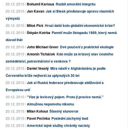
20.12. 2010 /
Bohumil Kartous
Rozbít amorální integritu
20.12. 2010 /
Jan Kavan
Jak si Blesk představuje opravu vlastních
výmyslů
20.12. 2010 /
Miloš Pick
Hrozí další kolo globální ekonomické krize?
20.12. 2010 /
Štěpán Kotrba
Paměť muže listopadu 1989, který nemá
důvod lhát
20.12. 2010 /
John Michael Greer
Dvě poučení z praktické ekologie
20.12. 2010 /
Antonín Ticháček
Kdo může za krizový stav českého
zemědělství, potravinářství a venkova ?
20.12. 2010 /
Daniel Veselý
Míra násilí v Afghánistánu je podle
Červeného kříže nejhorší za uplynulých 30 let
20.12. 2010 /
Jak si Ruská federace představuje sbližování s
Evropskou unií
20.12. 2010 /
"Vize je levicový pojem. Proto ji pravice nemá."
20.12. 2010 /
Almužnou nepomohu nikomu
20.12. 2010 /
Milan Kohout
Šťastný slunovrat
20.12. 2010 /
Pavel Pečínka
Poslední záchytný bod
20.12. 2010 /
Americké tajné služby chránily nacisty