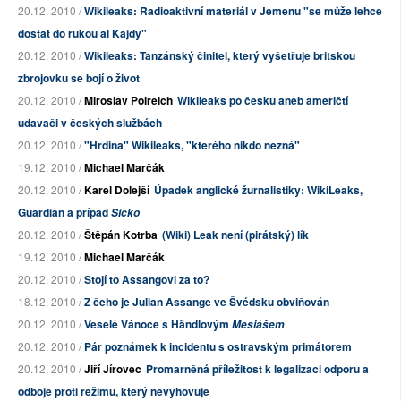
20.12. 2010 /
Wikileaks: Radioaktivní materiál v Jemenu "se může lehce
dostat do rukou al Kajdy"
20.12. 2010 /
Wikileaks: Tanzánský činitel, který vyšetřuje britskou
zbrojovku se bojí o život
20.12. 2010 /
Miroslav Polreich
Wikileaks po česku aneb američtí
udavači v českých službách
20.12. 2010 /
"Hrdina" Wikileaks, "kterého nikdo nezná"
19.12. 2010 /
Michael Marčák
20.12. 2010 /
Karel Dolejší
Úpadek anglické žurnalistiky: WikiLeaks,
Guardian a případ
Sicko
20.12. 2010 /
Štěpán Kotrba
(Wiki) Leak není (pirátský) lík
19.12. 2010 /
Michael Marčák
20.12. 2010 /
Stojí to Assangovi za to?
18.12. 2010 /
Z čeho je Julian Assange ve Švédsku obviňován
20.12. 2010 /
Veselé Vánoce s Händlovým
Mesiášem
20.12. 2010 /
Pár poznámek k incidentu s ostravským primátorem
20.12. 2010 /
Jiří Jírovec
Promarněná příležitost k legalizaci odporu a
odboje proti režimu, který nevyhovuje