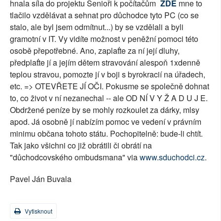
hnala síla do projektu Senioři k počítačům
ZDE
mne to
tlačilo vzdělávat a sehnat pro důchodce tyto PC (co se
stalo, ale byl jsem odmítnut...) by se vzdělali a byli
gramotní v IT. Vy vidíte možnost v peněžní pomoci této
osobě přepotřebné. Ano, zaplaťte za ní její dluhy,
předplaťte jí a jejím dětem stravování alespoň 1xdenně
teplou stravou, pomozte jí v boji s byrokracií na úřadech,
etc. => OTEVŘETE JÍ OČI. Pokusme se společně dohnat
to, co život v ní nezanechal -- ale OD NÍ V Y Ž A D U J E.
Obdržené peníze by se mohly rozkoulet za dárky, mlsy
apod. Já osobně jí nabízím pomoc ve vedení v právním
minimu občana tohoto státu. Pochopitelně: bude-li chtít.
Tak jako všichni co již obrátili či obrátí na
"důchodcovského ombudsmana" via
www.sduchodci.cz
.
Pavel Ján Buvala
Vytisknout