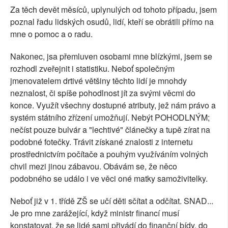
Za těch devět měsíců, uplynulých od tohoto případu, jsem
poznal řadu lidských osudů, lidí, kteří se obrátili přímo na
mne o pomoc a o radu.
Nakonec, jsa přemluven osobami mne blízkými, jsem se
rozhodl zveřejnit i statistiku. Neboť společným
jmenovatelem drtivé většiny těchto lidí je mnohdy
neznalost, či spíše pohodlnost jít za svými věcmi do
konce. Využít všechny dostupné atributy, jež nám právo a
systém státního zřízení umožňují. Nebýt POHODLNÝM;
nečíst pouze bulvár a "lechtivé" článečky a tupě zírat na
podobné fotečky. Trávit získané znalosti z internetu
prostřednictvím počítače a pouhým využíváním volných
chvil mezi jinou zábavou. Obávám se, že něco
podobného se událo i ve věci oné matky samoživitelky.
Neboť již v 1. třídě ZŠ se učí děti sčítat a odčítat. SNAD...
Je pro mne zarážející, když ministr financí musí
konstatovat, že se lidé sami přivádí do finanční bídy, do