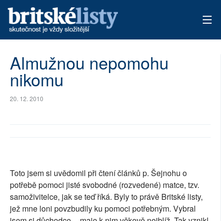
AKTUÁLNÍ VYDÁNÍ
Almužnou nepomohu
nikomu
ARCHIV
TÉMATA
20. 12. 2010
AUTOŘI
PŘÍSPĚVKY NA PROVOZ
Toto jsem si uvědomil při čtení článků p. Šejnohu o
potřebě pomoci jisté svobodné (rozvedené) matce, tzv.
samoživitelce, jak se teď říká. Byly to právě Britské listy,
jež mne loni povzbudily ku pomoci potřebným. Vybral
jsem si důchodce -- maje k nim věkově nejblíž. Tak vznikl