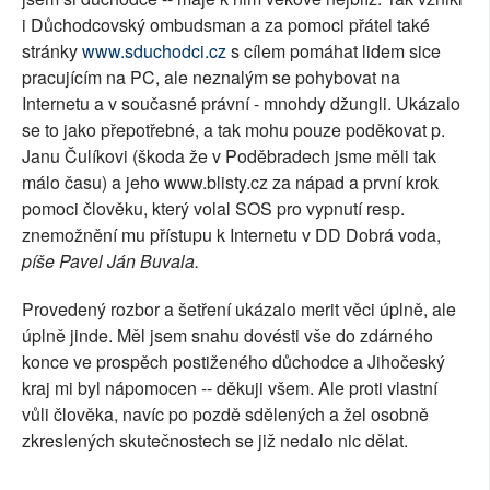
i Důchodcovský ombudsman a za pomoci přátel také
stránky
www.sduchodci.cz
s cílem pomáhat lidem sice
pracujícím na PC, ale neznalým se pohybovat na
Internetu a v současné právní - mnohdy džungli. Ukázalo
se to jako přepotřebné, a tak mohu pouze poděkovat p.
Janu Čulíkovi (škoda že v Poděbradech jsme měli tak
málo času) a jeho www.blisty.cz za nápad a první krok
pomoci člověku, který volal SOS pro vypnutí resp.
znemožnění mu přístupu k Internetu v DD Dobrá voda,
píše Pavel Ján Buvala.
Provedený rozbor a šetření ukázalo merit věci úplně, ale
úplně jinde. Měl jsem snahu dovésti vše do zdárného
konce ve prospěch postiženého důchodce a Jihočeský
kraj mi byl nápomocen -- děkuji všem. Ale proti vlastní
vůli člověka, navíc po pozdě sdělených a žel osobně
zkreslených skutečnostech se již nedalo nic dělat.