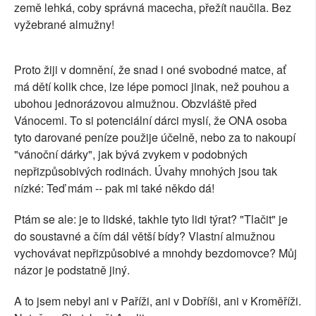
země lehká, coby správná macecha, přežít naučila. Bez
vyžebrané almužny!
Proto žiji v domnění, že snad i oné svobodné matce, ať
má dětí kolik chce, lze lépe pomoci jinak, než pouhou a
ubohou jednorázovou almužnou. Obzvláště před
Vánocemi. To si potenciální dárci myslí, že ONA osoba
tyto darované peníze použije účelně, nebo za to nakoupí
"vánoční dárky", jak bývá zvykem v podobných
nepřizpůsobivých rodinách. Úvahy mnohých jsou tak
nízké: Teď mám -- pak mi také někdo dá!
Ptám se ale: je to lidské, takhle tyto lidi týrat? "Tlačit" je
do soustavné a čím dál větší bídy? Vlastní almužnou
vychovávat nepřizpůsobivé a mnohdy bezdomovce? Můj
názor je podstatně jiný.
A to jsem nebyl ani v Paříži, ani v Dobříši, ani v Kroměříži.