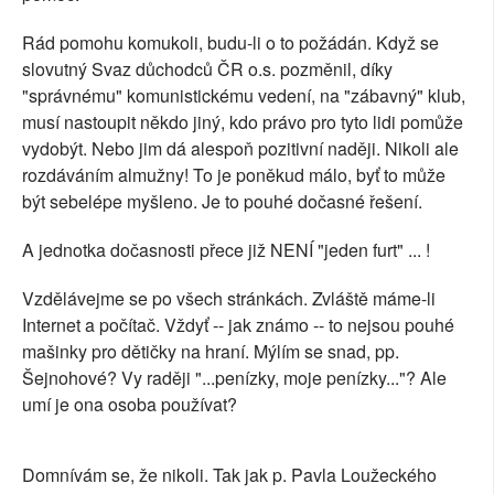
Rád pomohu komukoli, budu-li o to požádán. Když se
slovutný Svaz důchodců ČR o.s. pozměnil, díky
"správnému" komunistickému vedení, na "zábavný" klub,
musí nastoupit někdo jiný, kdo právo pro tyto lidi pomůže
vydobýt. Nebo jim dá alespoň pozitivní naději. Nikoli ale
rozdáváním almužny! To je poněkud málo, byť to může
být sebelépe myšleno. Je to pouhé dočasné řešení.
A jednotka dočasnosti přece již NENÍ "jeden furt" ... !
Vzdělávejme se po všech stránkách. Zvláště máme-li
Internet a počítač. Vždyť -- jak známo -- to nejsou pouhé
mašinky pro dětičky na hraní. Mýlím se snad, pp.
Šejnohové? Vy raději "...penízky, moje penízky..."? Ale
umí je ona osoba používat?
Domnívám se, že nikoli. Tak jak p. Pavla Loužeckého