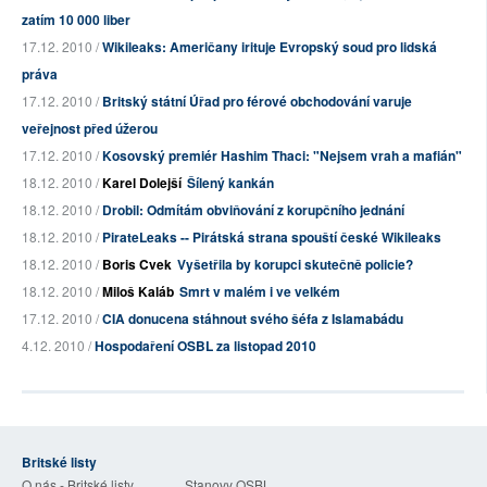
zatím 10 000 liber
17.12. 2010 /
Wikileaks: Američany irituje Evropský soud pro lidská
práva
17.12. 2010 /
Britský státní Úřad pro férové obchodování varuje
veřejnost před úžerou
17.12. 2010 /
Kosovský premiér Hashim Thaci: "Nejsem vrah a mafián"
18.12. 2010 /
Karel Dolejší
Šílený kankán
18.12. 2010 /
Drobil: Odmítám obviňování z korupčního jednání
18.12. 2010 /
PirateLeaks -- Pirátská strana spouští české Wikileaks
18.12. 2010 /
Boris Cvek
Vyšetřila by korupci skutečně policie?
18.12. 2010 /
Miloš Kaláb
Smrt v malém i ve velkém
17.12. 2010 /
CIA donucena stáhnout svého šéfa z Islamabádu
4.12. 2010 /
Hospodaření OSBL za listopad 2010
Britské listy
O nás - Britské listy
Stanovy OSBL