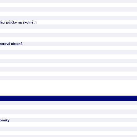
cí půjčky na školné :)
aketové obraně
nomiky