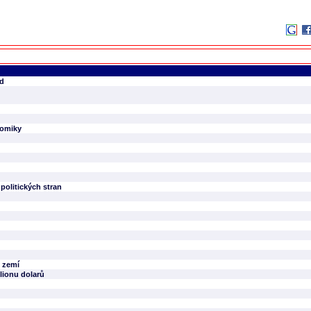
od
nomiky
politických stran
h zemí
lionu dolarů