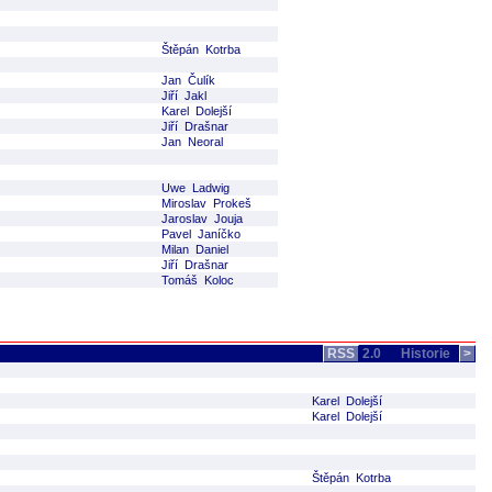
Štěpán Kotrba
Jan Čulík
Jiří Jakl
Karel Dolejší
Jiří Drašnar
Jan Neoral
Uwe Ladwig
Miroslav Prokeš
Jaroslav Jouja
Pavel Janíčko
Milan Daniel
Jiří Drašnar
Tomáš Koloc
RSS
2.0
Historie
>
Karel Dolejší
Karel Dolejší
Štěpán Kotrba