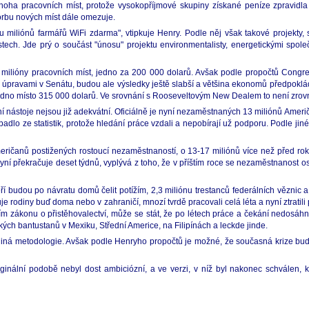
 mnoha pracovních míst, protože vysokopříjmové skupiny získané peníze zpravidl
vorbu nových míst dále omezuje.
miliónů farmářů WiFi zdarma", vtipkuje Henry. Podle něj však takové projekty, st
tech. Jde prý o součást "únosu" projektu environmentalisty, energetickými spole
 milióny pracovních míst, jedno za 200 000 dolarů. Avšak podle propočtů Congr
 úpravami v Senátu, budou ale výsledky ještě slabší a většina ekonomů předpokládá
 jedno místo 315 000 dolarů. Ve srovnání s Rooseveltovým New Dealem to není zrov
 nástoje nejsou již adekvátní. Oficiálně je nyní nezaměstnaných 13 miliónů Američ
vypadlo ze statistik, protože hledání práce vzdali a nepobírají už podporu. Podle
ričanů postižených rostoucí nezaměstnaností, o 13-17 miliónů více než před ro
ní překračuje deset týdnů, vyplývá z toho, že v příštím roce se nezaměstnanost os
 kteří budou po návratu domů čelit potížím, 2,3 miliónu trestanců federálních vězn
uje rodiny buď doma nebo v zahraničí, mnozí tvrdě pracovali celá léta a nyní ztratili
jším zákonu o přistěhovalectví, může se stát, že po létech práce a čekání nedosáhn
ých bantustanů v Mexiku, Střední Americe, na Filipínách a leckde jinde.
la jiná metodologie. Avšak podle Henryho propočtů je možné, že současná krize bu
nální podobě nebyl dost ambiciózní, a ve verzi, v níž byl nakonec schválen, k