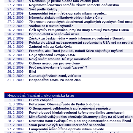
26. 2. 2009
V Německu je přísně a daně tam všichni platí
27. 2. 2009
Negramotní cudzinci nemôžu získať nemecké občianstvo
27. 2. 2009
Svět podle Kotrby
27. 2. 2009
Langeroidní řešení třeba opravdu nikam nevede...
26. 2. 2009
Německo získalo miliardové objednávky z Číny
27. 2. 2009
70 procent evropských absolventů anglických vysokých škol nesplá
27. 2. 2009
Vrátíme se k textilní výrobě?
26. 2. 2009
Češi bydlí v zemljankách, hrají na dudy a milují Wesleyho Clarka
26. 2. 2009
Domino efekt a oceňování rizika
26. 2. 2009
Záskok za česká média -- aneb informace o jednání v Bruselu
27. 2. 2009
Polsku víc záleží na bezpečnostní spolupráci s USA než na protir
26. 2. 2009
Zádušní mše za Karla Kryla
26. 2. 2009
Promiňte, ale i Turci jsou lidi, neboli Krize objasňuje myšlení
25. 2. 2009
Co je Východní Evropa v OSN
26. 2. 2009
Nový směr: stabilita. Růst je minulostí?
26. 2. 2009
Odbory nejsou jen pro své členy
26. 2. 2009
Proč neziskovky nefungují "za své" ?
26. 2. 2009
Bijci
25. 2. 2009
Gastarbajtři všech zemí, vciťte se
31. 1. 2009
Hospodaření OSBL za leden 2009
Hypoteční, finanční ... ekonomická krize
1. 3. 2009
O krizi chápání
1. 3. 2009
Potvrzeno: Obama přijede do Prahy 5. dubna
28. 2. 2009
O Bergsonovi, velbloudech a přeceňování zeměpisu
28. 2. 2009
Psychologové hledají evoluční kořeny morálního znechucení
28. 2. 2009
Mimořádně velký pokles ohrožuje Obamovy plány na oživení eko
28. 2. 2009
Deutsche Bank zvažuje ústup od angloamerického modelu řízení
27. 2. 2009
Svou penzi ve výši 693 000 liber ročně si nechám
27. 2. 2009
Langeroidní řešení třeba opravdu nikam nevede...