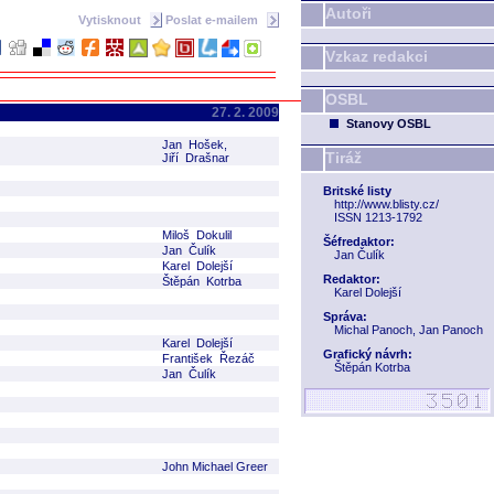
Autoři
Vytisknout
Poslat e-mailem
Vzkaz redakci
OSBL
27. 2. 2009
Stanovy OSBL
Jan Hošek,
Tiráž
Jiří Drašnar
Britské listy
http://www.blisty.cz/
ISSN 1213-1792
Miloš Dokulil
Šéfredaktor:
Jan Čulík
Jan Čulík
Karel Dolejší
Redaktor:
Štěpán Kotrba
Karel Dolejší
Správa:
Michal Panoch, Jan Panoch
Karel Dolejší
Grafický návrh:
František Řezáč
Štěpán Kotrba
Jan Čulík
John Michael Greer