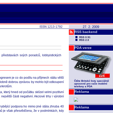
ISSN 1213-1792
27. 2. 2009
RSS backend
RSS 0.91
RSS 2.0
PDA verze
h představách svých poradců, lobbyistických
resem je co do podílu na příjmech státu větší
Čtěte Britské listy speciálně
odobně dobrou zprávou by mohlo být odkoupení
upravené pro vaše mobilní
ankrotům.
telefony a PDA
Reklama
, který hned od počátku sklízel velmi pozitivní
ejvětší části negativní. Akciové trhy i výrobní
hybějící podpora ho mimo jiné stála zhruba 40
Reklama
omů je však přesvědčena, že v podmínkách, kdy