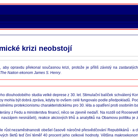
ické krizi neobstojí
, aby opravdu překonal současnou krizi, protože je příliš závislý na zastaralýc
n The Nation ekonom James S. Henry
.
o dlouhodobého studia velké deprese z 30. let. Stimulační balíček schválený Kong
 by mohla být dobrá zpráva, kdyby to ovšem celé fungovalo podle předpokladů. P
 silnému protekcionismu charakteristickému pro 30. léta a opatření proti osobním b
erány z Fedu a ministerstva financí, něco se zjevně nedaří. Na rozdíl od Roosevelta
y navzájem nesnášeli), reakce akciových trhů a analytiků na Obamovu politiku je z n
chle růst nezaměstnanosti obešel časově náročné přesvědčování Republikánů - a c
ňových škrtů teď činí téměř 40 procent jeho celkové hodnoty. Většina makroekon