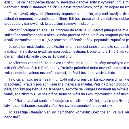
existují velké nadbytečné kapacity, nevedou daňové škrty k vytvoření příliš
daňových škrtů v Obamově balíčku je navíc regresívních, což jejich dopad na t
"Jako bývalý obyvatel Minnesoty naprosto souhlasím, aby měl každý z dvou 
aktuálně nepomůžou zaměstnat milióny lidí bez práce žijící v městských oblas
propagátory daňových škrtů a dalšími zájmovými skupinami.
Původní předpoklad zněl, že program do roku 2012 vytvoří přinejmenším 4
snížení nezaměstnanosti o několik málo procent ročně. Poté, co program prošel
a sníží nezaměstnanost o 1,5-2 procenta, přičemž daňoví poplatníci zaplatí za
Je problém určit skutečnou aktuální míru nezaměstnanosti, protože standardní
a dalších 7,8 miliónu uvádí, že jsou podzaměstnaní; kromě toho 2,1 - 5,9 lidí 
oficiální statistiky ještě více, až 10,6 miliónu.
To všechno znamená, že tu existuje něco mezi 23-33 milióny dospělých Ame
miliónů. Většina těch lidí má rodiny. Protože průměrná doba nezaměstnanosti ny
zakusí nedobrovolnou nezaměstnanost, možná i bezdomovectví a bídu.
Tato čísla navíc ještě nezahrnují 1,44 miliónu příslušníků ozbrojených sil,
pracovníků. Právě ti poslední jsou krizí nejvíce zranitelní. Většina z nich podpor
péči, sociální pojištění a další benefity. Protože se Kongres neshodl na mírně
volbě, zda zůstat v USA bez práce, nebo se vrátit do zkorumpovaných a násilnick
Je těžké srovnávat současné údaje se statistikou z 30. let, kdy se používa
kdy nezaměstnanost zasáhla přibližně čtvrtinu americké pracovní síly.
To zasazuje Obamův plán do patřičného kontextu: Dokonce ani ve své origi
nepostačí.