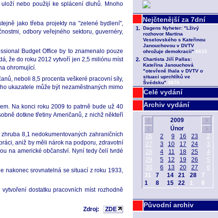
a uloží nebo použijí ke splácení dluhů. Mnoho
ejně jako třeba projekty na "zelené bydlení",
čnostmi, odbory veřejného sektoru, guvernéry,
essional Budget Office by to znamenalo pouze
, že do roku 2012 vytvoří jen 2,5 miliónu míst
na ohromující.
anů, neboli 8,5 procenta veškeré pracovní síly,
 jiného ukazatele může být nezaměstnaných mimo
Celé vydání
Archiv vydání
kem. Na konci roku 2009 to patrně bude už 40
obně dotkne třetiny Američanů, z nichž někteří
ic a zhruba 8,1 nedokumentovaných zahraničních
 práci, aniž by měli nárok na podporu, zdravotní
ou na americké občanství. Nyní tedy čelí tvrdé
de nakonec srovnatelná se situací z roku 1933,
 vytvoření dostatku pracovních míst rozhodně
Původní archiv
Zdroj:
ZDE