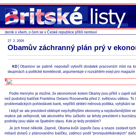
deník o všem, o čem se v České republice příliš nemluví
27. 2. 2009
Obamův záchranný plán prý v ekonom
KD│
Obamovi se patrně nepodaří vytvořit dostatek pracovních míst na to
skupinách a politické korektnosti,
argumentuje v rozsáhlém eseji pro magazí
Podle Henryho je možné, že ekonomové kolem Obamy jsou příliš v zajetí svéh
než podobný balíček Franklina Delano Roosevelta před 2. světovou válkou. To
problematických pohledávek bank, nepříliš striktní měnová politika, vyhýbání se
I když se ale prezident obklopil nejchytřejšími ekonomy a nejzkušenějšími vet
reakce jak veřejnosti, tak akciového trhu (ačkoliv se tehdy prezident s burzián
podniky jsou stále ve špatném stavu. Kde je tedy problém?
Je jich hned několik. Zaprvé, Obama kvůli úspoře času a snaze zastavit ry
miliard dolarů z plánovaného balíčku, zatímco podíl "prorepublikánských" da