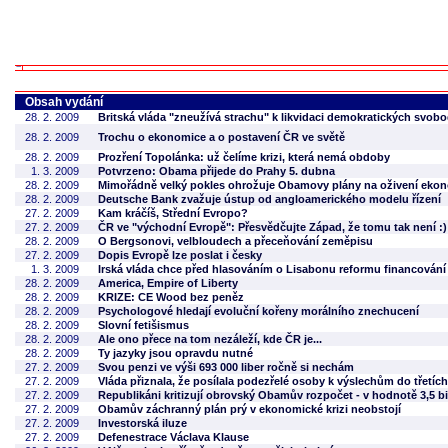
Obsah vydání
28. 2. 2009
Britská vláda "zneužívá strachu" k likvidaci demokratických svob
28. 2. 2009
Trochu o ekonomice a o postavení ČR ve světě
28. 2. 2009
Prozření Topolánka: už čelíme krizi, která nemá obdoby
1. 3. 2009
Potvrzeno: Obama přijede do Prahy 5. dubna
28. 2. 2009
Mimořádně velký pokles ohrožuje Obamovy plány na oživení eko
28. 2. 2009
Deutsche Bank zvažuje ústup od angloamerického modelu řízení
27. 2. 2009
Kam kráčíš, Střední Evropo?
27. 2. 2009
ČR ve "východní Evropě": Přesvědčujte Západ, že tomu tak není :)
28. 2. 2009
O Bergsonovi, velbloudech a přeceňování zeměpisu
27. 2. 2009
Dopis Evropě lze poslat i česky
1. 3. 2009
Irská vláda chce před hlasováním o Lisabonu reformu financování 
28. 2. 2009
America, Empire of Liberty
28. 2. 2009
KRIZE: CE Wood bez peněz
28. 2. 2009
Psychologové hledají evoluční kořeny morálního znechucení
28. 2. 2009
Slovní fetišismus
28. 2. 2009
Ale ono přece na tom nezáleží, kde ČR je...
28. 2. 2009
Ty jazyky jsou opravdu nutné
27. 2. 2009
Svou penzi ve výši 693 000 liber ročně si nechám
27. 2. 2009
Vláda přiznala, že posílala podezřelé osoby k výslechům do třetíc
27. 2. 2009
Republikáni kritizují obrovský Obamův rozpočet - v hodnotě 3,5 bi
27. 2. 2009
Obamův záchranný plán prý v ekonomické krizi neobstojí
27. 2. 2009
Investorská iluze
27. 2. 2009
Defenestrace Václava Klause