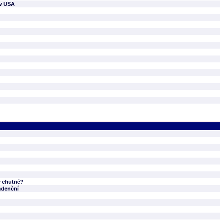
 v USA
e chutné?
ndenční