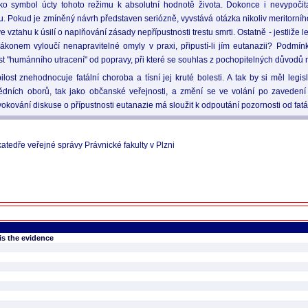
ko symbol úcty tohoto režimu k absolutní hodnotě života. Dokonce i nevypočitat
ru. Pokud je zmíněný návrh představen seriózně, vyvstává otázka nikoliv meritorního
vztahu k úsilí o naplňování zásady nepřípustnosti trestu smrti. Ostatně - jestliže l
zákonem vyloučí nenapravitelné omyly v praxi, připustí-li jím eutanazii? Podmín
ost "humánního utracení" od popravy, při které se souhlas z pochopitelných důvodů
st znehodnocuje fatální choroba a tísní jej kruté bolesti. A tak by si měl legisl
ědních oborů, tak jako občanské veřejnosti, a změní se ve volání po zaveden
ování diskuse o přípustnosti eutanazie má sloužit k odpoutání pozornosti od fatáln
atedře veřejné správy Právnické fakulty v Plzni
is the evidence