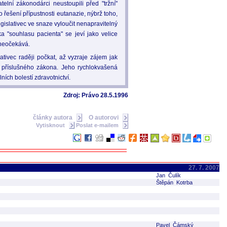
elní zákonodárci neustoupili před "tržní"
 řešení přípustnosti eutanazie, nýbrž toho,
egislativec ve snaze vyloučit nenapravitelný
ka "souhlasu pacienta" se jeví jako velice
 neočekává.
ativec raději počkat, až vyzraje zájem jak
í příslušného zákona. Jeho rychlokvašená
ích bolestí zdravotnictví.
Zdroj: Právo 28.5.1996
články autora
O autorovi
Vytisknout
Poslat e-mailem
27. 7. 2007
Jan Čulík
Štěpán Kotrba
Pavel Čámský