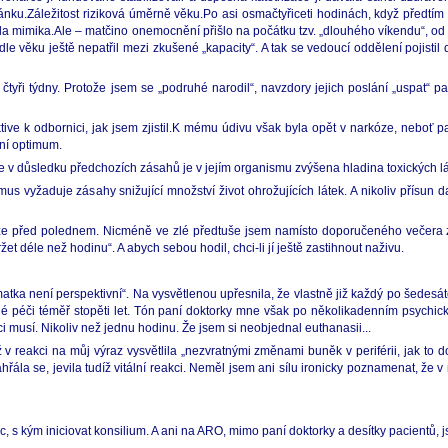
nku.Záležitost riziková úměrně věku.Po asi osmačtyřiceti hodinách, když předtím 
ala mimika.Ale – matčino onemocnění přišlo na počátku tzv. „dlouhého víkendu“, od s
le věku ještě nepatřil mezi zkušené „kapacity“. A tak se vedoucí oddělení pojist
čtyři týdny. Protože jsem se „podruhé narodil“, navzdory jejich poslání „uspat“ 
e k odbornici, jak jsem zjistil.K mému údivu však byla opět v narkóze, neboť paní
iní optimum.
e v důsledku předchozích zásahů je v jejím organismu zvýšena hladina toxických lá
s vyžaduje zásahy snižující množství život ohrožujících látek. A nikoliv přísun da
ze před polednem. Nicméně ve zlé předtuše jsem namísto doporučeného večera za
 déle než hodinu“. A abych sebou hodil, chci-li jí ještě zastihnout naživu.
atka není perspektivní“. Na vysvětlenou upřesnila, že vlastně již každý po šedesá
é péči téměř stopěti let. Tón paní doktorky mne však po několikadenním psychic
eci musí. Nikoliv než jednu hodinu. Že jsem si neobjednal euthanasii...
v reakci na můj výraz vysvětlila „nezvratnými změnami buněk v periférii, jak to 
ahřála se, jevila tudíž vitální reakci. Neměl jsem ani sílu ironicky poznamenat, že 
 s kým iniciovat konsilium. A ani na ARO, mimo paní doktorky a desítky pacientů,