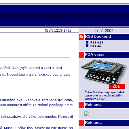
ISSN 1213-1792
27. 7. 2007
RSS backend
RSS 0.91
RSS 2.0
PDA verze
měnil. Nanejvýše doplnil o zlost a lítost.
ím. Nesouhlasím ale s faktickou euthanasií,
Čtěte Britské listy speciálně
upravené pro vaše mobilní
telefony a PDA
 druhého oka. Sledovala zpravodajství, četla,
Reklama
 Jako moudrost dítěte ze známé pohádky. Které
zlišují pozdravy dle věku osloveného. Pozdravit
Reklama
Museli jí však ústy zavést do plic trubici od