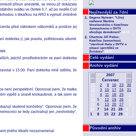
omezili přísun anestetik, se mnou již dokázala
tátního svátku ve čtvrtek 5.7. až po neděli.Což
il dohodou s lékařkou na ARO k vyjmutí zmíněné
pacienta před zákrokem odborníků a posléze jej
 doktorka jí, jak pravila, potřebovala utlumit.
tek.
Celé vydání
lších, jejichž prostřednictvím se paní doktorka
Archiv vydání
volal v 15:00. Paní doktorka mně sdělila, že
tce není perspektivní. Oponoval jsem, že matka
kém vypětí a únavě knokautoval, a tak jsem se
dokazují studené končetiny“. Oponoval jsem, že
v nemocnici se tedy zachraňují jen „neshniloby“,
Původní archiv
 jsem jiného lékaře nezaznamenal.