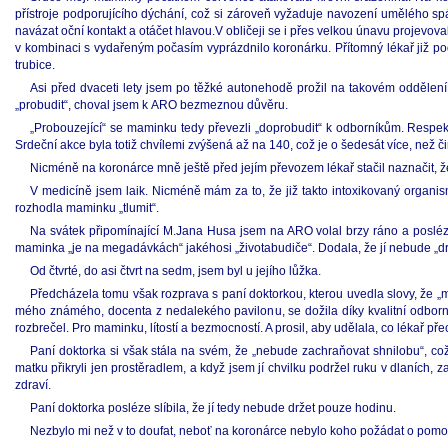
přístroje podporujícího dýchání, což si zároveň vyžaduje navození umělého spá
navázat oční kontakt a otáčet hlavou.V obličeji se i přes velkou únavu projevov
v kombinaci s vydařeným počasím vyprázdnilo koronárku. Přítomný lékař již pod
trubice.
Asi před dvaceti lety jsem po těžké autonehodě prožil na takovém oddělení 
„probudit“, choval jsem k ARO bezmeznou důvěru.
„Probouzející“ se maminku tedy převezli „doprobudit“ k odborníkům. Respektiv
Srdeční akce byla totiž chvílemi zvýšená až na 140, což je o šedesát více, než č
Nicméně na koronárce mně ještě před jejím převozem lékař stačil naznačit, ž
V medicíně jsem laik. Nicméně mám za to, že již takto intoxikovaný organismu
rozhodla maminku „tlumit“.
Na svátek připomínající M.Jana Husa jsem na ARO volal brzy ráno a poslé
maminka „je na megadávkách“ jakéhosi „životabudiče“. Dodala, že jí nebude „držet
Od čtvrté, do asi čtvrt na sedm, jsem byl u jejího lůžka.
Předcházela tomu však rozprava s paní doktorkou, kterou uvedla slovy, že „m
mého známého, docenta z nedalekého pavilonu, se dožila díky kvalitní odborn
rozbrečel. Pro maminku, lítostí a bezmocností. A prosil, aby udělala, co lékař př
Paní doktorka si však stála na svém, že „nebude zachraňovat shnilobu“, což 
matku přikryli jen prostěradlem, a když jsem jí chvilku podržel ruku v dlaních, z
zdraví.
Paní doktorka posléze slíbila, že jí tedy nebude držet pouze hodinu.
Nezbylo mi než v to doufat, neboť na koronárce nebylo koho požádat o pomoc,