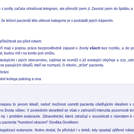
 z pošty začala ohlašovat telegram, ale přerušil jsem jí. Zavolal jsem do špitálu
že léčení pacientů této věkové kategorie je v podstatě jejich trápením.
říležitosti asi před rokem.
eří mají v popisu práce bezprostředně zápasit o životy
všech
bez rozdílu, a do 
, budou mít i na tomto poli smůlu.
iskutujícím i jejich obecenstvu, zajímat se rovněž o již existující obyčeje a úzy 
 pasujících lékařů, kteří se rozmyslí, či nikoliv, „držet“ pacienta.
bráni.
tnil kolega patolog a ona.
A nejsou to jenom lékaři, neboť možnost usmrtit pacienta ošetřujícím lékařem v
 života vůbec. V posledním desetiletí se však v zahraničí intenzita pozornosti to
j. i problém eutanazie. Zdravotnictví, která zdražují v souvislosti s návratem k
anu pacienta "humánní utracení" člověka člověkem.
egalizaci eutanazie. Nutno dodat, že přichází i v době, kdy opadají zjitřené nálad