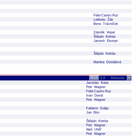
Fidel Castro Ruz
Ladislav Žák
Beno Trávníček
Zdeněk Vopat
Štěpán Kotrba
Jaromír Eisman
Štěpán Kotrba
Martina Dostálová
RSS
2.0
Historie
>
Jaroslav Kuba
Petr Wagner
Fidel Castro Ruz
Ivan David
Petr Wagner
Fabiano Golgo
Jan Bím
Štěpán Kotrba
Petr Wagner
Aleš Uhlíř
Petr Wagner