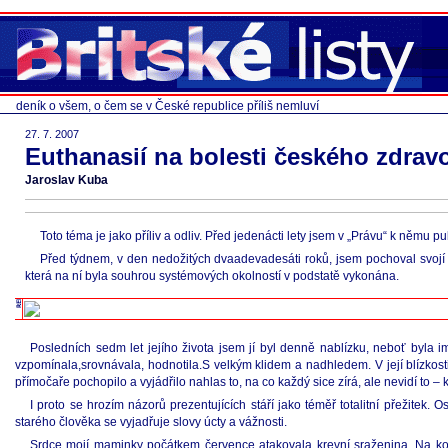
deník o všem, o čem se v České republice příliš nemluví
27. 7. 2007
Euthanasií na bolesti českého zdravo
Jaroslav Kuba
Toto téma je jako příliv a odliv. Před jedenácti lety jsem v „Právu“ k němu 
Před týdnem, v den nedožitých dvaadevadesáti roků, jsem pochoval svojí
která na ní byla souhrou systémových okolností v podstatě vykonána.
Posledních sedm let jejího života jsem jí byl denně nablízku, neboť byla i
vzpomínala,srovnávala, hodnotila.S velkým klidem a nadhledem. V její blízko
přímočaře pochopilo a vyjádřilo nahlas to, na co každý sice zírá, ale nevidí to – kr
I proto se hrozím názorů prezentujících stáří jako téměř totalitní přežitek.
starého člověka se vyjadřuje slovy úcty a vážnosti.
Srdce mojí maminky počátkem července atakovala krevní sraženina. Na koroná