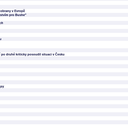
 obrany v Evropě
zstvím pro Bushe"
ech
u
po druhé kriticky posoudil situaci v Česku
opy