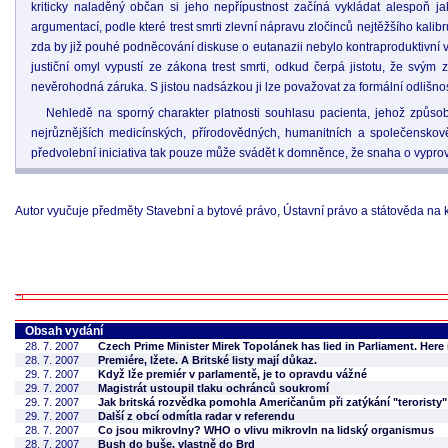
kriticky naladěný občan si jeho nepřípustnost začíná vykládat alespoň ja
argumentací, podle které trest smrti zlevní nápravu zločinců nejtěžšího kalib
zda by již pouhé podněcování diskuse o eutanazii nebylo kontraproduktivní ve 
justiční omyl vypustí ze zákona trest smrti, odkud čerpá jistotu, že svým 
nevěrohodná záruka. S jistou nadsázkou ji lze považovat za formální odlišn
Nehledě na sporný charakter platnosti souhlasu pacienta, jehož způsobilo
nejrůznějších medicínských, přírodovědných, humanitních a společenskov
předvolební iniciativa tak pouze může svádět k domněnce, že snaha o vyprovok
Autor vyučuje předměty Stavební a bytové právo, Ústavní právo a státověda na k
Obsah vydání
28. 7. 2007
Czech Prime Minister Mirek Topolánek has lied in Parliament. Here 
28. 7. 2007
Premiére, lžete. A Britské listy mají důkaz.
29. 7. 2007
Když lže premiér v parlamentě, je to opravdu vážné
29. 7. 2007
Magistrát ustoupil tlaku ochránců soukromí
29. 7. 2007
Jak britská rozvědka pomohla Američanům při zatýkání "teroristy"
29. 7. 2007
Další z obcí odmítla radar v referendu
28. 7. 2007
Co jsou mikrovlny? WHO o vlivu mikrovln na lidský organismus
28. 7. 2007
Bush do buše, vlastně do Brd