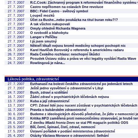
27. 7. 2007
R.C.Cook: Záchranný program k reformování finančního systému
27. 7. 2007
Castro nepřítomen na oslavách Dne revoluce
27. 7. 2007
BBC: Fidel Castro - světový symbol
27. 7. 2007
Loupež mozků
27. 7. 2007
Účet za Bushe...nebo poukázka na titul buran roku?!?
27. 7. 2007
A tak všichni nakupovali
27. 7. 2007
Omyly ohledně Richarda Wagnera
27. 7. 2007
O svobodě a blahobytu
27. 7. 2007
Langer v Peříčku
27. 7. 2007
I já jsem smutný
27. 7. 2007
Někteří lékaři nejsou kromě medicíny schopni pochopit nic
26. 7. 2007
Karel Havlíček Borovský o referendu k americkému radaru
26. 7. 2007
Rada Českého rozhlasu: neschopní škůdci
26. 7. 2007
Posudek Ústavu státu a práva ve věci legality vysílání Radia Wave
24. 7. 2007
Rowlingová je nána...
Léková politika, zdravotnictví
27. 7. 2007
Euthanasií na bolesti českého zdravotnictví po jedenácti letech
27. 7. 2007
Ještě jedno vysvětlení o zdravotnictví v Libyi
24. 7. 2007
Bush, zdraví a vzdělání
16. 7. 2007
Žádní zdraví v psychiatrických léčebnách nejsou
13. 7. 2007
Kuba a její zdravotnictví
13. 7. 2007
CPT: Zdraví lidé jsou nuceni zůstávat v psychiatrických léčebnách
11. 7. 2007
Pravda o kubánském zdravotnictví
30. 6. 2007
Budeme z ideologických důvodů předstírat, že jídlo v nemocnici j
29. 6. 2007
Kritika
MFD
zaměřená proti nemocničnímu stravování, je hrubě te
28. 6. 2007
Z deníku
Mladá fronta Dnes
se stal PR magazín politiků ODS
23. 5. 2007
Bílí, černí, špinaví, čistí, zdraví, nemocní
17. 5. 2007
Ústavní pořádek v podání ministerstva zdravotnictví
25. 4. 2007
Otázky Václava Moravce o zdravotnictví: Selhání