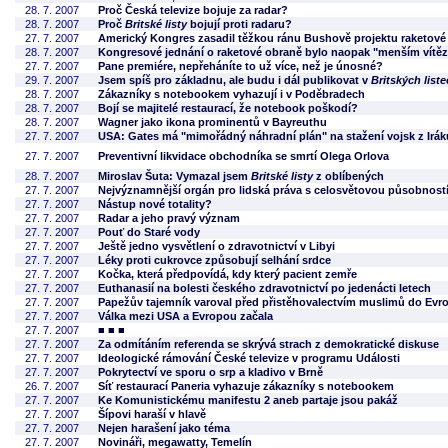
28. 7. 2007
Proč Česká televize bojuje za radar?
28. 7. 2007
Proč
Britské listy
bojují proti radaru?
27. 7. 2007
Americký Kongres zasadil těžkou ránu Bushově projektu raketové
28. 7. 2007
Kongresové jednání o raketové obraně bylo naopak "menším vítě
27. 7. 2007
Pane premiére, nepřeháníte to už více, než je únosné?
29. 7. 2007
Jsem spíš pro základnu, ale budu i dál publikovat v
Britských list
28. 7. 2007
Zákazníky s notebookem vyhazují i v Poděbradech
28. 7. 2007
Bojí se majitelé restaurací, že notebook poškodí?
28. 7. 2007
Wagner jako ikona prominentů v Bayreuthu
27. 7. 2007
USA: Gates má "mimořádný náhradní plán" na stažení vojsk z Irák
27. 7. 2007
Preventivní likvidace obchodníka se smrtí Olega Orlova
28. 7. 2007
Miroslav Šuta: Vymazal jsem
Britské listy
z oblíbených
27. 7. 2007
Nejvýznamnější orgán pro lidská práva s celosvětovou působností 
27. 7. 2007
Nástup nové totality?
27. 7. 2007
Radar a jeho pravý význam
27. 7. 2007
Pouť do Staré vody
27. 7. 2007
Ještě jedno vysvětlení o zdravotnictví v Libyi
27. 7. 2007
Léky proti cukrovce způsobují selhání srdce
27. 7. 2007
Kočka, která předpovídá, kdy který pacient zemře
27. 7. 2007
Euthanasií na bolesti českého zdravotnictví po jedenácti letech
27. 7. 2007
Papežův tajemník varoval před přistěhovalectvím muslimů do Evr
27. 7. 2007
Válka mezi USA a Evropou začala
27. 7. 2007
■ ■ ■
27. 7. 2007
Za odmítáním referenda se skrývá strach z demokratické diskuse
27. 7. 2007
Ideologické rámování České televize v programu Události
27. 7. 2007
Pokrytectví ve sporu o srp a kladivo v Brně
26. 7. 2007
Síť restaurací Paneria vyhazuje zákazníky s notebookem
27. 7. 2007
Ke Komunistickému manifestu 2 aneb partaje jsou pakáž
27. 7. 2007
Šípovi haraší v hlavě
27. 7. 2007
Nejen harašení jako téma
27. 7. 2007
Novináři, megawatty, Temelín