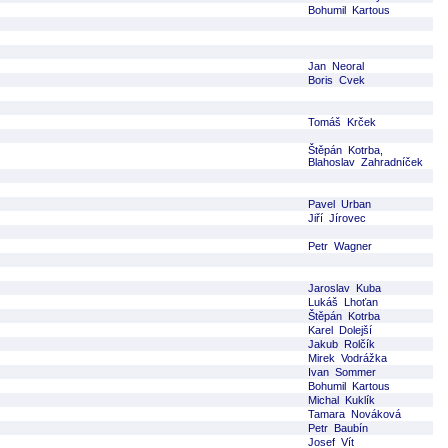
Bohumil Kartous
Jan Neoral
Boris Cvek
Tomáš Krček
Štěpán Kotrba,
Blahoslav Zahradníček
Pavel Urban
Jiří Jírovec
Petr Wagner
Jaroslav Kuba
Lukáš Lhoťan
Štěpán Kotrba
Karel Dolejší
Jakub Rolčík
Mirek Vodrážka
Ivan Sommer
Bohumil Kartous
Michal Kuklík
Tamara Nováková
Petr Baubín
Josef Vít