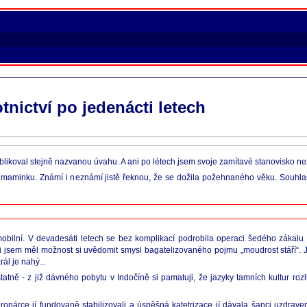
tnictví po jedenácti letech
publikoval stejně nazvanou úvahu. A ani po létech jsem svoje zamítavé stanovisko nez
 maminku. Známí i neznámí jistě řeknou, že se dožila požehnaného věku. Souhlas
mobilní. V devadesáti letech se bez komplikací podrobila operaci šedého zákalu i
sti jsem měl možnost si uvědomit smysl bagatelizovaného pojmu „moudrost stáří“.
ál je nahý...
 Ostatně - z již dávného pobytu v Indočíně si pamatuji, že jazyky tamních kultur ro
rce jí fundovaně stabilizovali a úspěšná katetrizace jí dávala šanci uzdravení. 