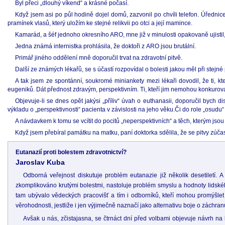
Byl přeci „dlouhý víkend“ a krásné počasí.
Když jsem asi po půl hodině dojel domů, zazvonil po chvíli telefon. Úřednice
pramínek vlasů, který uložím ke stejné relikvii po otci a její mamince.
Kamarád, a šéf jednoho okresního ARO, mne již v minulosti opakovaně ujistil, 
Jedna známá internistka prohlásila, že doktoři z ARO jsou brutální.
Primář jiného oddělení mně doporučil trvat na zdravotní pitvě.
Další ze známých lékařů, se s účastí rozpovídal o bolesti jakou měl při stejné p
A tak jsem ze spontánní, soukromé miniankety mezi lékaři dovodil, že ti, kt
eugeniků. Dát přednost zdravým, perspektivním. Ti, kteří jim nemohou konkurovat
Objevuje-li se dnes opět jakýsi „příliv“ úvah o euthanasii, doporučil bych d
výkladu o „perspektivnosti“ pacienta v závislosti na jeho věku.Či do role „osudu“ se
A návdavkem k tomu se vcítit do pocitů „neperspektivních“ a těch, kterým jsou 
Když jsem přebíral památku na matku, paní doktorka sdělila, že se pitvy zúčas
Eutanazií proti bolestem zdravotnictví?
Jaroslav Kuba
Odborná veřejnost diskutuje problém eutanazie již několik desetiletí. 
zkomplikováno krutými bolestmi, nastoluje problém smyslu a hodnoty lidského
tam ubývalo vědeckých pracovišť a tím i odborníků, kteří mohou promýšlet m
věrohodnosti, jestliže i jen výjimečně naznačí jako alternativu boje o záchr
Avšak u nás, zčistajasna, se čtrnáct dní před volbami objevuje návrh na l