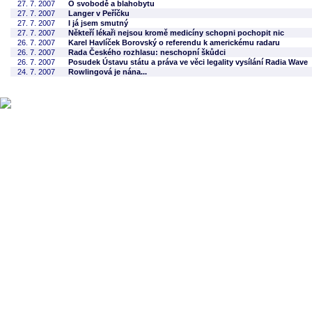
27. 7. 2007
O svobodě a blahobytu
27. 7. 2007
Langer v Peříčku
27. 7. 2007
I já jsem smutný
27. 7. 2007
Někteří lékaři nejsou kromě medicíny schopni pochopit nic
26. 7. 2007
Karel Havlíček Borovský o referendu k americkému radaru
26. 7. 2007
Rada Českého rozhlasu: neschopní škůdci
26. 7. 2007
Posudek Ústavu státu a práva ve věci legality vysílání Radia Wave
24. 7. 2007
Rowlingová je nána...