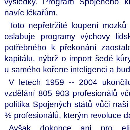
výsledky. Program Spojeného kr
navíc lékařům.
Toto nepřetržité loupení mozků
oslabuje programy výchovy lids
potřebného k překonání zaostal
kapitálu, nýbrž o import šedé ků
u samého kořene inteligenci a bu
V letech 1959 -- 2004 ukonči
vzdělání 805 903 profesionálů vč
politika Spojených států vůči naší
% profesionálů, kterým revoluce d
Avšak dokonce ani pro elit