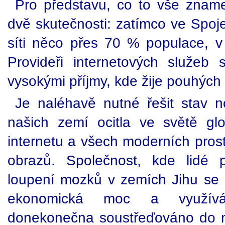
Pro představu, co to vše znam
dvě skutečnosti: zatímco ve Spoj
síti něco přes 70 % populace, v 
Provideři internetových služeb
vysokými příjmy, kde žije pouhýc
Je naléhavě nutné řešit stav 
našich zemí ocitla ve světě glob
internetu a všech moderních pros
obrazů. Společnost, kde lidé 
loupení mozků v zemích Jihu se s
ekonomická moc a využíván
donekonečna soustřeďováno do n