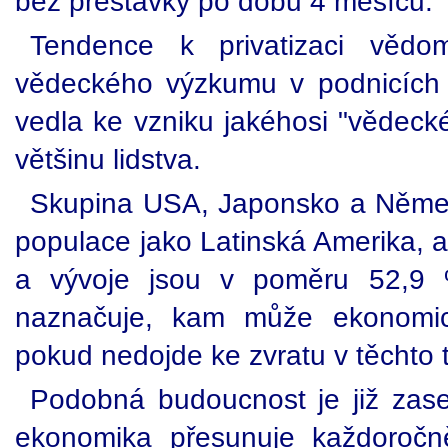
bez přestávky po dobu 4 měsíců.
Tendence k privatizaci vědomo
vědeckého výzkumu v podnicích 
vedla ke vzniku jakéhosi "vědeck
většinu lidstva.
Skupina USA, Japonsko a Něme
populace jako Latinská Amerika, 
a vývoje jsou v poměru 52,9 
naznačuje, kam může ekonomick
pokud nedojde ke zvratu v těchto 
Podobná budoucnost je již zase
ekonomika přesunuje každoročně