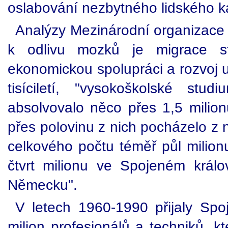
oslabování nezbytného lidského ka
Analýzy Mezinárodní organizace 
k odlivu mozků je migrace st
ekonomickou spolupráci a rozvoj 
tisíciletí, "vysokoškolské st
absolvovalo něco přes 1,5 milion
přes polovinu z nich pocházelo z 
celkového počtu téměř půl milion
čtvrt milionu ve Spojeném králo
Německu".
V letech 1960-1990 přijaly Sp
milion profesionálů a techniků, kt