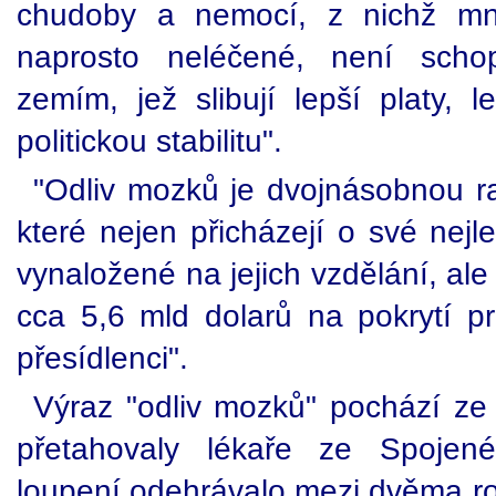
chudoby a nemocí, z nichž mno
naprosto neléčené, není scho
zemím, jež slibují lepší platy, 
politickou stabilitu".
"Odliv mozků je dvojnásobnou r
které nejen přicházejí o své nejl
vynaložené na jejich vzdělání, ale
cca 5,6 mld dolarů na pokrytí p
přesídlenci".
Výraz "odliv mozků" pochází ze 
přetahovaly lékaře ze Spojené
loupení odehrávalo mezi dvěma ro