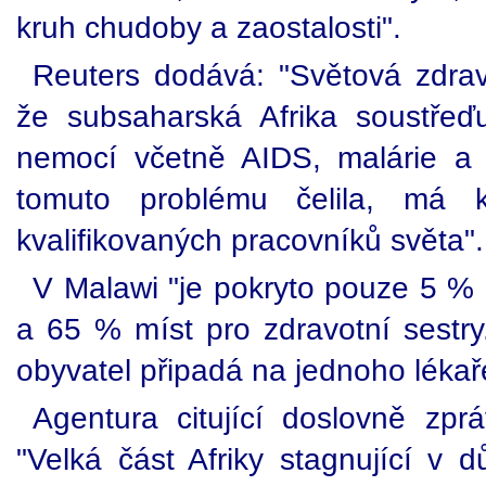
kruh chudoby a zaostalosti".
Reuters dodává: "Světová zdrav
že subsaharská Afrika soustře
nemocí včetně AIDS, malárie a 
tomuto problému čelila, má
kvalifikovaných pracovníků světa".
V Malawi "je pokryto pouze 5 % 
a 65 % míst pro zdravotní sestry
obyvatel připadá na jednoho lékaře
Agentura citující doslovně zp
"Velká část Afriky stagnující v dů