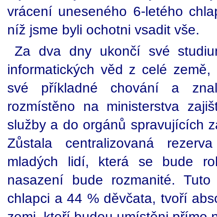
vrácení uneseného 6-letého chlap
níž jsme byli ochotni vsadit vše.
Za dva dny ukončí své studi
informatických věd z celé země, k
své příkladné chování a znal
rozmístěno na ministerstva zajišť
služby a do orgánů spravujících 
Zůstala centralizovaná rezerv
mladých lidí, která se bude ro
nasazení bude rozmanité. Tuto
chlapci a 44 % děvčata, tvoří abso
zemi, kteří budou umístěni přímo 