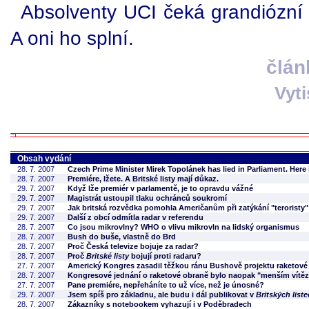
Absolventy UCI čeká grandiózní 
A oni ho splní.
člán
Vyt
Obsah vydání
28. 7. 2007
Czech Prime Minister Mirek Topolánek has lied in Parliament. Here 
28. 7. 2007
Premiére, lžete. A Britské listy mají důkaz.
29. 7. 2007
Když lže premiér v parlamentě, je to opravdu vážné
29. 7. 2007
Magistrát ustoupil tlaku ochránců soukromí
29. 7. 2007
Jak britská rozvědka pomohla Američanům při zatýkání "teroristy"
29. 7. 2007
Další z obcí odmítla radar v referendu
28. 7. 2007
Co jsou mikrovlny? WHO o vlivu mikrovln na lidský organismus
28. 7. 2007
Bush do buše, vlastně do Brd
28. 7. 2007
Proč Česká televize bojuje za radar?
28. 7. 2007
Proč
Britské listy
bojují proti radaru?
27. 7. 2007
Americký Kongres zasadil těžkou ránu Bushově projektu raketové
28. 7. 2007
Kongresové jednání o raketové obraně bylo naopak "menším vítě
27. 7. 2007
Pane premiére, nepřeháníte to už více, než je únosné?
29. 7. 2007
Jsem spíš pro základnu, ale budu i dál publikovat v
Britských list
28. 7. 2007
Zákazníky s notebookem vyhazují i v Poděbradech