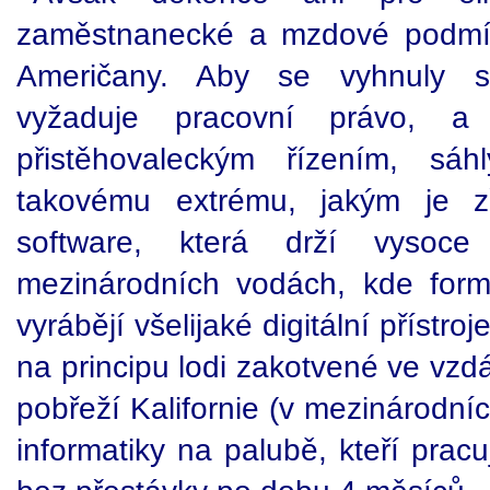
zaměstnanecké a mzdové podmínk
Američany. Aby se vyhnuly sl
vyžaduje pracovní právo, 
přistěhovaleckým řízením, sá
takovému extrému, jakým je zř
software, která drží vysoce 
mezinárodních vodách, kde for
vyrábějí všelijaké digitální přístr
na principu lodi zakotvené ve vzdá
pobřeží Kalifornie (v mezinárodní
informatiky na palubě, kteří prac