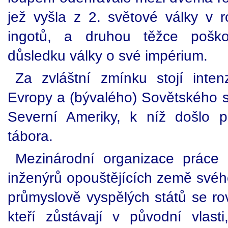
jež vyšla z 2. světové války v
ingotů, a druhou těžce pošk
důsledku války o své impérium.
Za zvláštní zmínku stojí inte
Evropy a (bývalého) Sovětského 
Severní Ameriky, k níž došlo p
tábora.
Mezinárodní organizace práce
inženýrů opouštějících země svéh
průmyslově vyspělých států se rov
kteří zůstávají v původní vlas