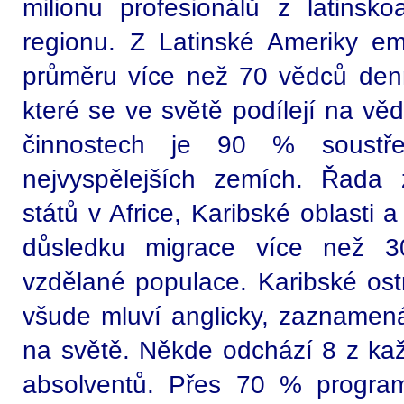
milionu profesionálů z latinsk
regionu. Z Latinské Ameriky e
průměru více než 70 vědců den
které se ve světě podílejí na vě
činnostech je 90 % soustř
nejvyspělejších zemích. Řada
států v Africe, Karibské oblasti a
důsledku migrace více než 3
vzdělané populace. Karibské ost
všude mluví anglicky, zaznamená
na světě. Někde odchází 8 z ka
absolventů. Přes 70 % program