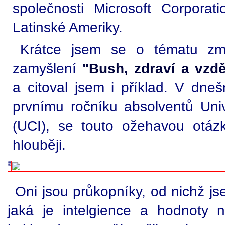
společnosti Microsoft Corpora
Latinské Ameriky.
Krátce jsem se o tématu zm
zamyšlení
"Bush, zdraví a vzdě
a citoval jsem i příklad. V dneš
prvnímu ročníku absolventů Univ
(UCI), se touto ožehavou otáz
hlouběji.
Oni jsou průkopníky, od nichž j
jaká je intelgience a hodnoty 