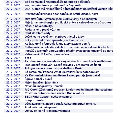
28. 7. 2007
Bojí se majitelé restaurací, že notebook poškodí?
28. 7. 2007
Wagner jako ikona prominentů v Bayreuthu
27. 7. 2007
USA: Gates má "mimořádný náhradní plán" na stažení vojsk z Irák
27. 7. 2007
Preventivní likvidace obchodníka se smrtí Olega Orlova
28. 7. 2007
Miroslav Šuta: Vymazal jsem
Britské listy
z oblíbených
27. 7. 2007
Nejvýznamnější orgán pro lidská práva s celosvětovou působností 
27. 7. 2007
Nástup nové totality?
27. 7. 2007
Radar a jeho pravý význam
27. 7. 2007
Pouť do Staré vody
27. 7. 2007
Ještě jedno vysvětlení o zdravotnictví v Libyi
27. 7. 2007
Léky proti cukrovce způsobují selhání srdce
27. 7. 2007
Kočka, která předpovídá, kdy který pacient zemře
27. 7. 2007
Euthanasií na bolesti českého zdravotnictví po jedenácti letech
27. 7. 2007
Papežův tajemník varoval před přistěhovalectvím muslimů do Evr
27. 7. 2007
Válka mezi USA a Evropou začala
27. 7. 2007
■ ■ ■
27. 7. 2007
Za odmítáním referenda se skrývá strach z demokratické diskuse
27. 7. 2007
Ideologické rámování České televize v programu Události
27. 7. 2007
Pokrytectví ve sporu o srp a kladivo v Brně
26. 7. 2007
Síť restaurací Paneria vyhazuje zákazníky s notebookem
27. 7. 2007
Ke Komunistickému manifestu 2 aneb partaje jsou pakáž
27. 7. 2007
Šípovi haraší v hlavě
27. 7. 2007
Nejen harašení jako téma
27. 7. 2007
Novináři, megawatty, Temelín
27. 7. 2007
R.C.Cook: Záchranný program k reformování finančního systému
27. 7. 2007
Castro nepřítomen na oslavách Dne revoluce
27. 7. 2007
BBC: Fidel Castro - světový symbol
27. 7. 2007
Loupež mozků
27. 7. 2007
Účet za Bushe...nebo poukázka na titul buran roku?!?
27. 7. 2007
A tak všichni nakupovali
27. 7. 2007
Omyly ohledně Richarda Wagnera