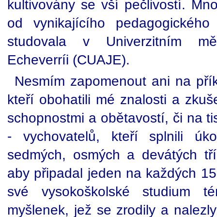
kultivovány se vší pečlivostí. M
od vynikajícího pedagogického
studovala v Univerzitním m
Echeverríi (CUAJE).
Nesmím zapomenout ani na příkl
kteří obohatili mé znalosti a zku
schopnostmi a obětavostí, či na ti
- vychovatelů, kteří splnili úk
sedmých, osmých a devátých tří
aby připadal jeden na každých 15 
své vysokoškolské studium 
myšlenek, jež se zrodily a nalezl