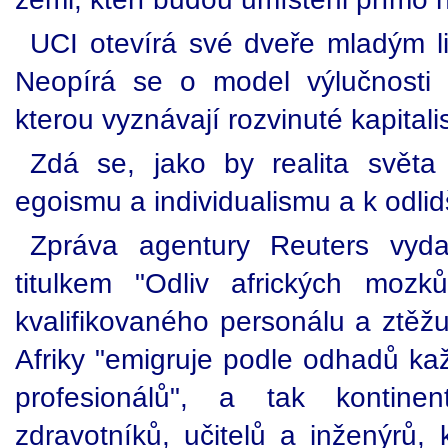
UCI otevírá své dveře mladým 
Neopírá se o model výlučnosti 
kterou vyznávají rozvinuté kapitali
Zdá se, jako by realita světa
egoismu a individualismu a k odli
Zpráva agentury Reuters vyd
titulkem "Odliv afrických moz
kvalifikovaného personálu a ztěžu
Afriky "emigruje podle odhadů k
profesionálů", a tak kontine
zdravotníků, učitelů a inženýrů, 