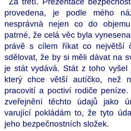
Za třetí. Prezentace bezpečnost
provedena, je podle mého náz
nesprávná nejen co do objemu i
patrné, že celá věc byla vynesen
právě s cílem říkat co největší 
sdělovat, že by si měli dávat na 
je stát vydává. Stát z toho vyšel
který chce větší autíčko, než 
pracovití a poctiví rodiče peníz
zveřejnění těchto údajů jako ú
varující pokládám to, že tyto úda
jeho bezpečnostních složek.