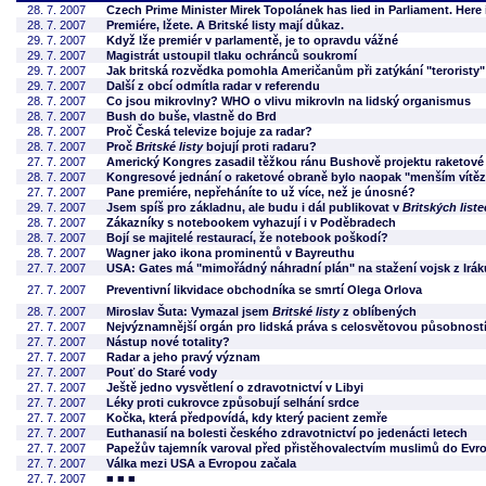
28. 7. 2007
Czech Prime Minister Mirek Topolánek has lied in Parliament. Here 
28. 7. 2007
Premiére, lžete. A Britské listy mají důkaz.
29. 7. 2007
Když lže premiér v parlamentě, je to opravdu vážné
29. 7. 2007
Magistrát ustoupil tlaku ochránců soukromí
29. 7. 2007
Jak britská rozvědka pomohla Američanům při zatýkání "teroristy"
29. 7. 2007
Další z obcí odmítla radar v referendu
28. 7. 2007
Co jsou mikrovlny? WHO o vlivu mikrovln na lidský organismus
28. 7. 2007
Bush do buše, vlastně do Brd
28. 7. 2007
Proč Česká televize bojuje za radar?
28. 7. 2007
Proč
Britské listy
bojují proti radaru?
27. 7. 2007
Americký Kongres zasadil těžkou ránu Bushově projektu raketové
28. 7. 2007
Kongresové jednání o raketové obraně bylo naopak "menším vítě
27. 7. 2007
Pane premiére, nepřeháníte to už více, než je únosné?
29. 7. 2007
Jsem spíš pro základnu, ale budu i dál publikovat v
Britských list
28. 7. 2007
Zákazníky s notebookem vyhazují i v Poděbradech
28. 7. 2007
Bojí se majitelé restaurací, že notebook poškodí?
28. 7. 2007
Wagner jako ikona prominentů v Bayreuthu
27. 7. 2007
USA: Gates má "mimořádný náhradní plán" na stažení vojsk z Irák
27. 7. 2007
Preventivní likvidace obchodníka se smrtí Olega Orlova
28. 7. 2007
Miroslav Šuta: Vymazal jsem
Britské listy
z oblíbených
27. 7. 2007
Nejvýznamnější orgán pro lidská práva s celosvětovou působností 
27. 7. 2007
Nástup nové totality?
27. 7. 2007
Radar a jeho pravý význam
27. 7. 2007
Pouť do Staré vody
27. 7. 2007
Ještě jedno vysvětlení o zdravotnictví v Libyi
27. 7. 2007
Léky proti cukrovce způsobují selhání srdce
27. 7. 2007
Kočka, která předpovídá, kdy který pacient zemře
27. 7. 2007
Euthanasií na bolesti českého zdravotnictví po jedenácti letech
27. 7. 2007
Papežův tajemník varoval před přistěhovalectvím muslimů do Evr
27. 7. 2007
Válka mezi USA a Evropou začala
27. 7. 2007
■ ■ ■