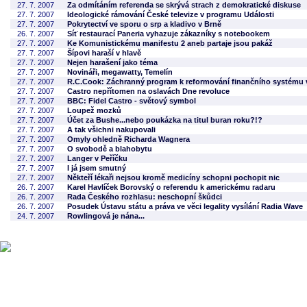
27. 7. 2007
Za odmítáním referenda se skrývá strach z demokratické diskuse
27. 7. 2007
Ideologické rámování České televize v programu Události
27. 7. 2007
Pokrytectví ve sporu o srp a kladivo v Brně
26. 7. 2007
Síť restaurací Paneria vyhazuje zákazníky s notebookem
27. 7. 2007
Ke Komunistickému manifestu 2 aneb partaje jsou pakáž
27. 7. 2007
Šípovi haraší v hlavě
27. 7. 2007
Nejen harašení jako téma
27. 7. 2007
Novináři, megawatty, Temelín
27. 7. 2007
R.C.Cook: Záchranný program k reformování finančního systému
27. 7. 2007
Castro nepřítomen na oslavách Dne revoluce
27. 7. 2007
BBC: Fidel Castro - světový symbol
27. 7. 2007
Loupež mozků
27. 7. 2007
Účet za Bushe...nebo poukázka na titul buran roku?!?
27. 7. 2007
A tak všichni nakupovali
27. 7. 2007
Omyly ohledně Richarda Wagnera
27. 7. 2007
O svobodě a blahobytu
27. 7. 2007
Langer v Peříčku
27. 7. 2007
I já jsem smutný
27. 7. 2007
Někteří lékaři nejsou kromě medicíny schopni pochopit nic
26. 7. 2007
Karel Havlíček Borovský o referendu k americkému radaru
26. 7. 2007
Rada Českého rozhlasu: neschopní škůdci
26. 7. 2007
Posudek Ústavu státu a práva ve věci legality vysílání Radia Wave
24. 7. 2007
Rowlingová je nána...