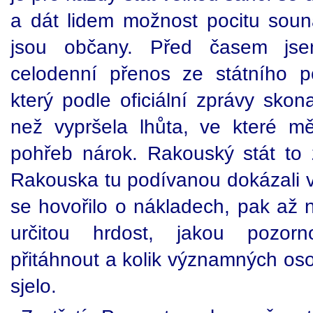
a dát lidem možnost pocitu souná
jsou občany. Před časem js
celodenní přenos ze státního po
který podle oficiální zprávy skon
než vypršela lhůta, ve které mě
pohřeb nárok. Rakouský stát to z
Rakouska tu podívanou dokázali v
se hovořilo o nákladech, pak až n
určitou hrdost, jakou pozor
přitáhnout a kolik významných oso
sjelo.