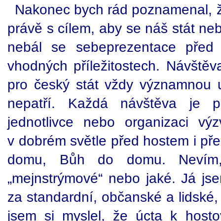
Nakonec bych rád poznamenal, že
právě s cílem, aby se náš stát ne
nebál se sebeprezentace před 
vhodných příležitostech. Návštěv
pro český stát vždy významnou u
nepatří. Každá návštěva je p
jednotlivce nebo organizaci v
v dobrém světle před hostem i př
domu, Bůh do domu. Nevím, j
„mejnstrýmové“ nebo jaké. Já js
za standardní, občanské a lidské
jsem si myslel, že úcta k host