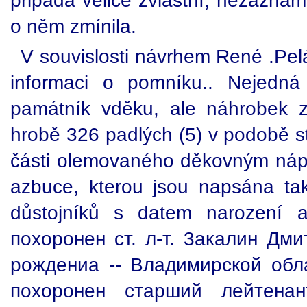
připadá velice zvláštní, nezazna
o něm zmínila.
V souvislosti návrhem René .Pel
informaci o pomníku.. Nejedná
památník vděku, ale náhrobek 
hrobě 326 padlých (5) v podobě s
části olemovaného děkovným nápis
azbuce, kterou jsou napsána t
důstojníků s datem narození 
похоронен ст. л-т. 3акалин Дм
pождениa -- Bлaдимиpcкoй oблa
похоронен стapший лeйтeнa