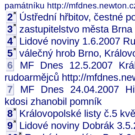
památníku http://mfdnes.newton.c
2
Ústřední hřbitov, čestné p
3
zastupitelstvo města Brna
4
Lidové noviny 1.6.2007 Ru
5
válečný hrob Brno, Králov
6
MF Dnes 12.5.2007 Králo
rudoarmějců http://mfdnes.ne
7
MF Dnes 24.04.2007 Hit
kdosi zhanobil pomník
8
Královopolské listy č.5 kvě
9
Lidové noviny Dobrák 3.5