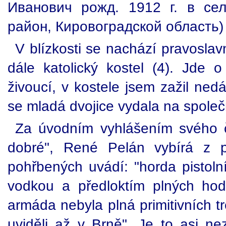
Ивaнoвич pожд. 1912 г. в cел
paйoн, Киpoвoгрaдcкoй oблacть)
V blízkosti se nachází pravoslav
dále katolický kostel (4). Jde 
živoucí, v kostele jsem zažil ned
se mladá dvojice vydala na společ
Za úvodním vyhlášením svého č
dobré", René Pelán vybírá z 
pohřbených uvádí: "horda pisto
vodkou a předloktím plných hod
armáda nebyla plná primitivních tr
uviděli až v Brně". Je to asi nez