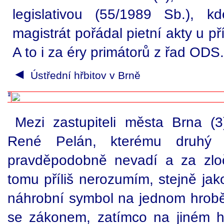
legislativou (55/1989 Sb.), k
magistrát pořádal pietní akty u př
A to i za éry primátorů z řad ODS.
◄
Ústřední hřbitov v Brně
Mezi zastupiteli města Brna (
René Pelán, kterému druhý 
pravděpodobně nevadí a za zlo
tomu příliš nerozumím, stejně jak
náhrobní symbol na jednom hrobě
se zákonem, zatímco na jiném 