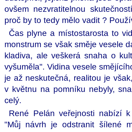
ovšem nezvratitelnou skutečností
proč by to tedy mělo vadit ? Použ
Čas plyne a místostarosta to vi
monstrum se však směje vesele dá
kladiva, ale veškerá snaha o kult
vyšuměla". Vidina vesele smějící
je až neskutečná, realitou je však
v květnu na pomníku nebyly, sna
celý.
René Pelán veřejnosti nabízí k 
"Můj návrh je odstranit šílené 