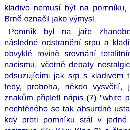
kladivo nemusí být na pomníku, 
Brně označil jako výmysl.
Pomník byl na jaře zhanobe
následné odstranění srpu a kladi
obvyklé rovině srovnání totali
nacismu, včetně debaty nostalgi
odsuzujícími jak srp s kladivem 
tedy, proboha, někdo vysvětlí,
znakům připletl nápis (7) "white 
nechtěného se tak absurdně ustavi
kdy proti pomníku stál v jedné