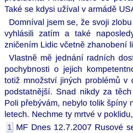
Také se kdysi užíval v armádě US
Domníval jsem se, že svoji zlobu
vyhlásili zatím a také naposle
zničením Lidic včetně zhanobení li
Vlastně mě jednání radních do
pochybnosti o jejich kompetentno
totiž množství jiných problémů v o
podstatnější. Snad nikdy za těch
Poli přebývám, nebylo tolik špíny 
letech. Nechme ty mrtvé v poklidu,
1
MF Dnes 12.7.2007 Rusové se 