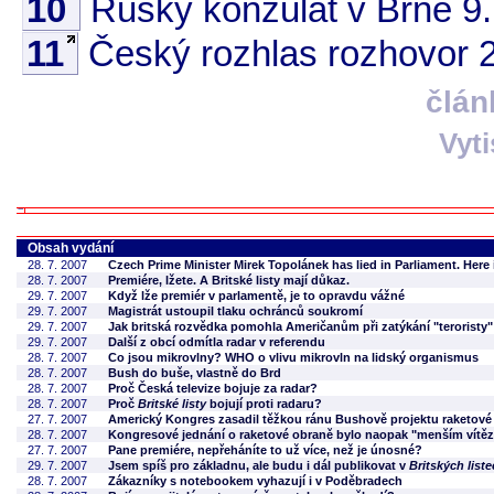
10
Ruský konzulát v Brně 9
11
Český rozhlas rozhovor 
člán
Vyt
Obsah vydání
28. 7. 2007
Czech Prime Minister Mirek Topolánek has lied in Parliament. Here 
28. 7. 2007
Premiére, lžete. A Britské listy mají důkaz.
29. 7. 2007
Když lže premiér v parlamentě, je to opravdu vážné
29. 7. 2007
Magistrát ustoupil tlaku ochránců soukromí
29. 7. 2007
Jak britská rozvědka pomohla Američanům při zatýkání "teroristy"
29. 7. 2007
Další z obcí odmítla radar v referendu
28. 7. 2007
Co jsou mikrovlny? WHO o vlivu mikrovln na lidský organismus
28. 7. 2007
Bush do buše, vlastně do Brd
28. 7. 2007
Proč Česká televize bojuje za radar?
28. 7. 2007
Proč
Britské listy
bojují proti radaru?
27. 7. 2007
Americký Kongres zasadil těžkou ránu Bushově projektu raketové
28. 7. 2007
Kongresové jednání o raketové obraně bylo naopak "menším vítě
27. 7. 2007
Pane premiére, nepřeháníte to už více, než je únosné?
29. 7. 2007
Jsem spíš pro základnu, ale budu i dál publikovat v
Britských list
28. 7. 2007
Zákazníky s notebookem vyhazují i v Poděbradech