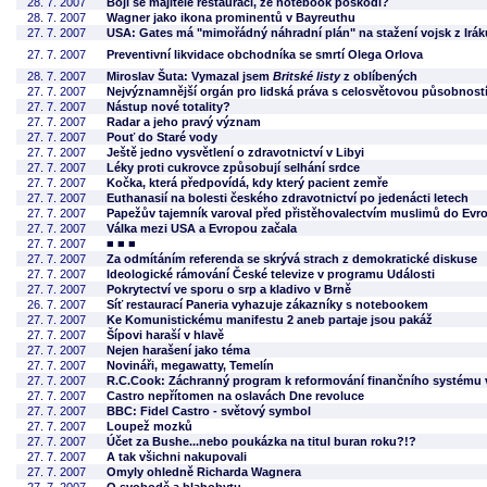
28. 7. 2007
Bojí se majitelé restaurací, že notebook poškodí?
28. 7. 2007
Wagner jako ikona prominentů v Bayreuthu
27. 7. 2007
USA: Gates má "mimořádný náhradní plán" na stažení vojsk z Irák
27. 7. 2007
Preventivní likvidace obchodníka se smrtí Olega Orlova
28. 7. 2007
Miroslav Šuta: Vymazal jsem
Britské listy
z oblíbených
27. 7. 2007
Nejvýznamnější orgán pro lidská práva s celosvětovou působností 
27. 7. 2007
Nástup nové totality?
27. 7. 2007
Radar a jeho pravý význam
27. 7. 2007
Pouť do Staré vody
27. 7. 2007
Ještě jedno vysvětlení o zdravotnictví v Libyi
27. 7. 2007
Léky proti cukrovce způsobují selhání srdce
27. 7. 2007
Kočka, která předpovídá, kdy který pacient zemře
27. 7. 2007
Euthanasií na bolesti českého zdravotnictví po jedenácti letech
27. 7. 2007
Papežův tajemník varoval před přistěhovalectvím muslimů do Evr
27. 7. 2007
Válka mezi USA a Evropou začala
27. 7. 2007
■ ■ ■
27. 7. 2007
Za odmítáním referenda se skrývá strach z demokratické diskuse
27. 7. 2007
Ideologické rámování České televize v programu Události
27. 7. 2007
Pokrytectví ve sporu o srp a kladivo v Brně
26. 7. 2007
Síť restaurací Paneria vyhazuje zákazníky s notebookem
27. 7. 2007
Ke Komunistickému manifestu 2 aneb partaje jsou pakáž
27. 7. 2007
Šípovi haraší v hlavě
27. 7. 2007
Nejen harašení jako téma
27. 7. 2007
Novináři, megawatty, Temelín
27. 7. 2007
R.C.Cook: Záchranný program k reformování finančního systému
27. 7. 2007
Castro nepřítomen na oslavách Dne revoluce
27. 7. 2007
BBC: Fidel Castro - světový symbol
27. 7. 2007
Loupež mozků
27. 7. 2007
Účet za Bushe...nebo poukázka na titul buran roku?!?
27. 7. 2007
A tak všichni nakupovali
27. 7. 2007
Omyly ohledně Richarda Wagnera