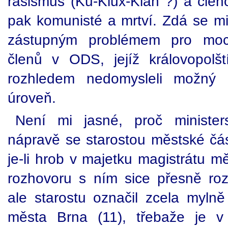
rasismus (Ku-Klux-Klan ?) a čle
pak komunisté a mrtví. Zdá se mi
zástupným problémem pro moc
členů v ODS, jejíž královopolšt
rozhledem nedomysleli možný 
úroveň.
Není mi jasné, proč minister
nápravě se starostou městské čá
je-li hrob v majetku magistrátu m
rozhovoru s ním sice přesně roz
ale starostu označil zcela mylně
města Brna (11), třebaže je 