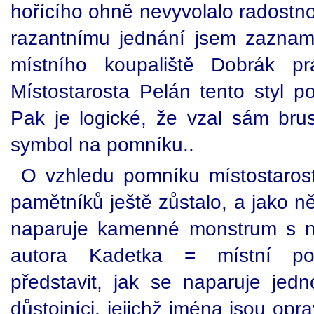
hořícího ohně nevyvolalo radostn
razantnímu jednání jsem zaznam
místního koupaliště Dobrák pr
Místostarosta Pelán tento styl p
Pak je logické, že vzal sám bru
symbol na pomníku..
O vzhledu pomníku místostarost
pamětníků ještě zůstalo, a jako 
naparuje kamenné monstrum s n
autora Kadetka = místní po
představit, jak se naparuje jed
důstojníci, jejichž jména jsou op