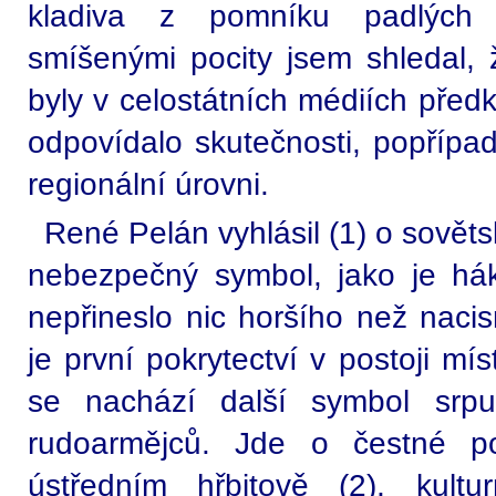
kladiva z pomníku padlých 
smíšenými pocity jsem shledal, ž
byly v celostátních médiích před
odpovídalo skutečnosti, popřípa
regionální úrovni.
René Pelán vyhlásil (1) o sovět
nebezpečný symbol, jako je háko
nepřineslo nic horšího než naci
je první pokrytectví v postoji mí
se nachází další symbol srp
rudoarmějců. Jde o čestné p
ústředním hřbitově (2), kult