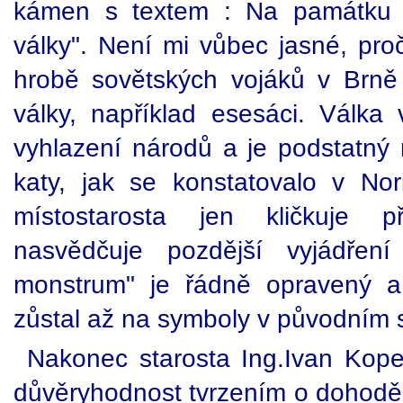
kámen s textem : Na památku 
války". Není mi vůbec jasné, pr
hrobě sovětských vojáků v Brně
války, například esesáci. Válk
vyhlazení národů a je podstatný r
katy, jak se konstatovalo v No
místostarosta jen kličkuje p
nasvědčuje pozdější vyjádření
monstrum" je řádně opravený a
zůstal až na symboly v původním 
Nakonec starosta Ing.Ivan Kopec
důvěryhodnost tvrzením o dohodě 