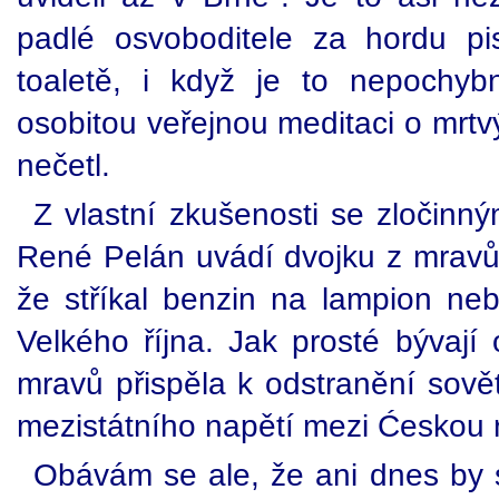
padlé osvoboditele za hordu pi
toaletě, i když je to nepochyb
osobitou veřejnou meditaci o mrtv
nečetl.
Z vlastní zkušenosti se zločinn
René Pelán uvádí dvojku z mravů,
že stříkal benzin na lampion n
Velkého října. Jak prosté bývají
mravů přispěla k odstranění sově
mezistátního napětí mezi Ćeskou 
Obávám se ale, že ani dnes by st