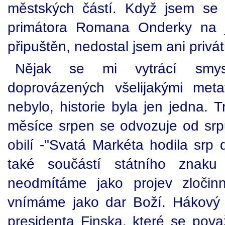
městských částí. Když jsem se
primátora Romana Onderky na j
připuštěn, nedostal jsem ani priv
Nějak se mi vytrácí smys
doprovázených všelijakými meta
nebylo, historie byla jen jedna. 
měsíce srpen se odvozuje od srpu
obilí -"Svatá Markéta hodila srp d
také součástí státního znak
neodmítáme jako projev zločin
vnímáme jako dar Boží. Hákový 
presidenta Finska, které se pova