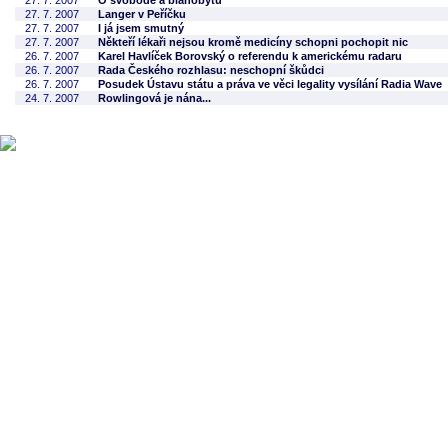
27. 7. 2007
O svobodě a blahobytu
27. 7. 2007
Langer v Peříčku
27. 7. 2007
I já jsem smutný
27. 7. 2007
Někteří lékaři nejsou kromě medicíny schopni pochopit nic
26. 7. 2007
Karel Havlíček Borovský o referendu k americkému radaru
26. 7. 2007
Rada Českého rozhlasu: neschopní škůdci
26. 7. 2007
Posudek Ústavu státu a práva ve věci legality vysílání Radia Wave
24. 7. 2007
Rowlingová je nána...