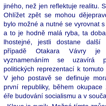
jiného, než jen reflektuje realitu. 
Ohlížet zpět se mohou dějepravc
bylo možné a nutné se vyrovnat s 
a to je hodně malá ryba, ta doba
lhostejné, jestli dostane dalš
případě Otakara Vávry je 
vyznamenáním se uzavírá p
politických reprezentací k tomut
V jeho postavě se definuje mor
první republiky, během okupace 
éře budování socialismu a v souč