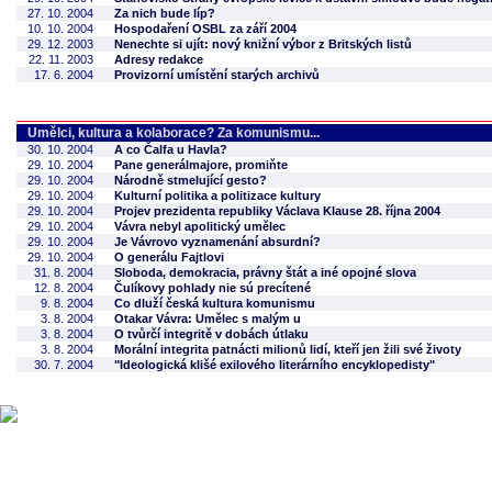
27. 10. 2004
Za nich bude líp?
10. 10. 2004
Hospodaření OSBL za září 2004
29. 12. 2003
Nenechte si ujít: nový knižní výbor z Britských listů
22. 11. 2003
Adresy redakce
17. 6. 2004
Provizorní umístění starých archivů
Umělci, kultura a kolaborace? Za komunismu...
30. 10. 2004
A co Čalfa u Havla?
29. 10. 2004
Pane generálmajore, promiňte
29. 10. 2004
Národně stmelující gesto?
29. 10. 2004
Kulturní politika a politizace kultury
29. 10. 2004
Projev prezidenta republiky Václava Klause 28. října 2004
29. 10. 2004
Vávra nebyl apolitický umělec
29. 10. 2004
Je Vávrovo vyznamenání absurdní?
29. 10. 2004
O generálu Fajtlovi
31. 8. 2004
Sloboda, demokracia, právny štát a iné opojné slova
12. 8. 2004
Čulíkovy pohlady nie sú precítené
9. 8. 2004
Co dluží česká kultura komunismu
3. 8. 2004
Otakar Vávra: Umělec s malým u
3. 8. 2004
O tvůrčí integritě v dobách útlaku
3. 8. 2004
Morální integrita patnácti milionů lidí, kteří jen žili své životy
30. 7. 2004
"Ideologická klišé exilového literárního encyklopedisty"