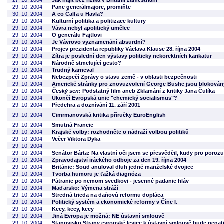
27. 10. 2004
Jak najít bez rizika v Británii zaměstnání
29. 10. 2004
Pane generálmajore, promiňte
30. 10. 2004
A co Čalfa u Havla?
29. 10. 2004
Kulturní politika a politizace kultury
29. 10. 2004
Vávra nebyl apolitický umělec
29. 10. 2004
O generálu Fajtlovi
29. 10. 2004
Je Vávrovo vyznamenání absurdní?
29. 10. 2004
Projev prezidenta republiky Václava Klause 28. října 2004
29. 10. 2004
Zítra je poslední den výstavy politicky nekorektních karikatur
29. 10. 2004
Národně stmelující gesto?
29. 10. 2004
Trudný karneval
29. 10. 2004
Nebezpečí Zprávy o stavu země - v oblasti bezpečnosti
29. 10. 2004
Americké stránky pro znovuzvolení George Bushe jsou blokovány
29. 10. 2004
Český sen
: Podstatný film aneb Zklamání z kritiky Jana Čulíka
29. 10. 2004
Ukončí Evropská unie "chemický socialismus"?
29. 10. 2004
Předehra a doznívání 11. září 2001
29. 10. 2004
Cimrmanovská kritika příručky EuroEnglish
29. 10. 2004
Smutná Francie
29. 10. 2004
Krajské volby: rozhodněte o nádraží volbou politiků
29. 10. 2004
Večer Viktora Dyka
29. 10. 2004
29. 10. 2004
Senátor Bárta: Na vlastní oči jsem se přesvědčil, kudy pro poro
29. 10. 2004
Zpravodajství iráckého odboje za den 19. října 2004
29. 10. 2004
Británie: Soud anuloval dluh jedné manželské dvojice
29. 10. 2004
Tvorba humoru je ťažká diagnóza
29. 10. 2004
Pátranie po nemom svedkovi - jesenné padanie hláv
29. 10. 2004
Maďarsko: Výmena stráží
29. 10. 2004
Stredná trieda na daňovú reformu dopláca
29. 10. 2004
Politický systém a ekonomické reformy v Číne I.
29. 10. 2004
Kecy, kecy, kecy
29. 10. 2004
Jiná Evropa je možná: NE ústavní smlouvě
29. 10. 2004
Stanovisko Strany evropské levice k ústavní smlouvě bude negat