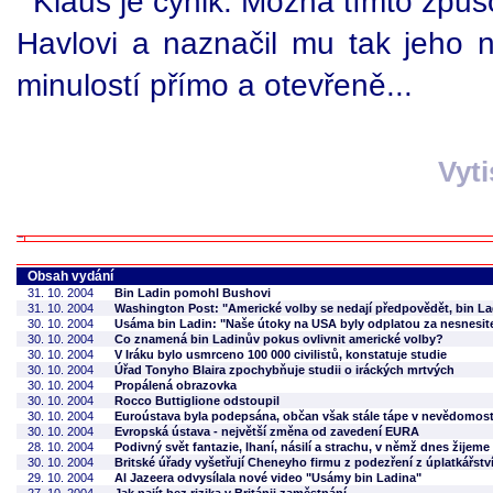
Klaus je cynik. Možná tímto způ
Havlovi a naznačil mu tak jeho 
minulostí přímo a otevřeně...
Vyt
Obsah vydání
31. 10. 2004
Bin Ladin pomohl Bushovi
31. 10. 2004
Washington Post: "Americké volby se nedají předpovědět, bin La
30. 10. 2004
Usáma bin Ladin: "Naše útoky na USA byly odplatou za nesnesite
30. 10. 2004
Co znamená bin Ladinův pokus ovlivnit americké volby?
30. 10. 2004
V Iráku bylo usmrceno 100 000 civilistů, konstatuje studie
30. 10. 2004
Úřad Tonyho Blaira zpochybňuje studii o iráckých mrtvých
30. 10. 2004
Propálená obrazovka
30. 10. 2004
Rocco Buttiglione odstoupil
30. 10. 2004
Euroústava byla podepsána, občan však stále tápe v nevědomost
30. 10. 2004
Evropská ústava - největší změna od zavedení EURA
28. 10. 2004
Podivný svět fantazie, lhaní, násilí a strachu, v němž dnes žijeme
30. 10. 2004
Britské úřady vyšetřují Cheneyho firmu z podezření z úplatkářstv
29. 10. 2004
Al Jazeera odvysílala nové video "Usámy bin Ladina"