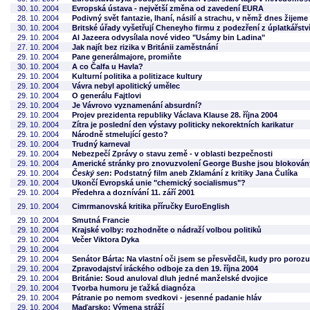
30. 10. 2004
Evropská ústava - největší změna od zavedení EURA
28. 10. 2004
Podivný svět fantazie, lhaní, násilí a strachu, v němž dnes žijeme
30. 10. 2004
Britské úřady vyšetřují Cheneyho firmu z podezření z úplatkářstv
29. 10. 2004
Al Jazeera odvysílala nové video "Usámy bin Ladina"
27. 10. 2004
Jak najít bez rizika v Británii zaměstnání
29. 10. 2004
Pane generálmajore, promiňte
30. 10. 2004
A co Čalfa u Havla?
29. 10. 2004
Kulturní politika a politizace kultury
29. 10. 2004
Vávra nebyl apolitický umělec
29. 10. 2004
O generálu Fajtlovi
29. 10. 2004
Je Vávrovo vyznamenání absurdní?
29. 10. 2004
Projev prezidenta republiky Václava Klause 28. října 2004
29. 10. 2004
Zítra je poslední den výstavy politicky nekorektních karikatur
29. 10. 2004
Národně stmelující gesto?
29. 10. 2004
Trudný karneval
29. 10. 2004
Nebezpečí Zprávy o stavu země - v oblasti bezpečnosti
29. 10. 2004
Americké stránky pro znovuzvolení George Bushe jsou blokovány
29. 10. 2004
Český sen
: Podstatný film aneb Zklamání z kritiky Jana Čulíka
29. 10. 2004
Ukončí Evropská unie "chemický socialismus"?
29. 10. 2004
Předehra a doznívání 11. září 2001
29. 10. 2004
Cimrmanovská kritika příručky EuroEnglish
29. 10. 2004
Smutná Francie
29. 10. 2004
Krajské volby: rozhodněte o nádraží volbou politiků
29. 10. 2004
Večer Viktora Dyka
29. 10. 2004
29. 10. 2004
Senátor Bárta: Na vlastní oči jsem se přesvědčil, kudy pro poro
29. 10. 2004
Zpravodajství iráckého odboje za den 19. října 2004
29. 10. 2004
Británie: Soud anuloval dluh jedné manželské dvojice
29. 10. 2004
Tvorba humoru je ťažká diagnóza
29. 10. 2004
Pátranie po nemom svedkovi - jesenné padanie hláv
29. 10. 2004
Maďarsko: Výmena stráží