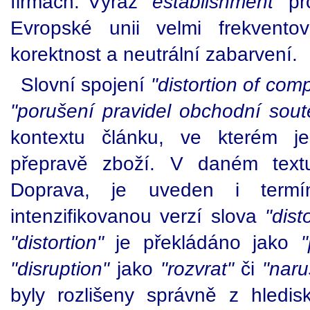
firmách. Výraz
"establishment"
pro
Evropské unii velmi frekvento
korektnost a neutrální zabarvení.
Slovní spojení
"distortion of comp
"porušení pravidel obchodní sout
kontextu článku, ve kterém je
přepravě zboží. V daném textu
Doprava, je uveden i ter
intenzifikovanou verzí slova
"dist
"distortion"
je překládáno jako
"
"disruption"
jako
"rozvrat"
či
"naru
byly rozlišeny správně z hledi