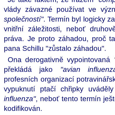
vlády závazné používat ve vý
společností"
. Termín byl logicky z
vnitřní záležitosti, neboť druhov
práva. Je proto záhadou, proč ta
pana Schillu "zůstalo záhadou".
Ona derogativně vypointovaná
překládá jako
"avian influenz
profesních organizací potravinář
vypuknutí ptačí chřipky uváděl
influenza"
, neboť tento termín je
kodifikován.