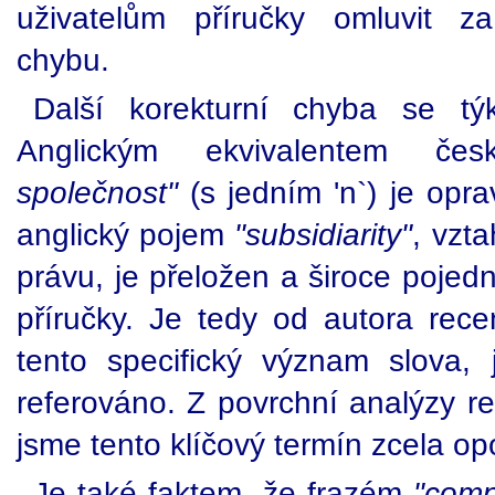
uživatelům příručky omluvit z
chybu.
Další korekturní chyba se t
Anglickým ekvivalentem č
společnost"
(s jedním 'n`) je opr
anglický pojem
"subsidiarity"
, vzt
právu, je přeložen a široce pojedn
příručky. Je tedy od autora rece
tento specifický význam slova,
referováno. Z povrchní analýzy r
jsme tento klíčový termín zcela op
Je také faktem, že frazém
"comp