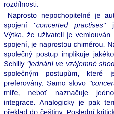
rozdílnosti.
Naprosto nepochopitelné je au
spojení
"concerted practises"
j
Výtka, že uživateli je vemlouván
spojení, je naprostou chimérou. 
společný postup implikuje jakéko
Schilly
"jednání ve vzájemné sho
společným postupům, které 
preferovány. Samo slovo
"concer
míře, neboť naznačuje jedno
integrace. Analogicky je pak t
překlad do češtiny. Poslední krit