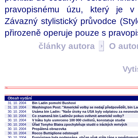
pravopisnému úzu, který je v 
Závazný stylistický průvodce (St
přirozeně operuje pouze s pravopis
články autora
O auto
Vyt
Obsah vydání
31. 10. 2004
Bin Ladin pomohl Bushovi
31. 10. 2004
Washington Post: "Americké volby se nedají předpovědět, bin La
30. 10. 2004
Usáma bin Ladin: "Naše útoky na USA byly odplatou za nesnesite
30. 10. 2004
Co znamená bin Ladinův pokus ovlivnit americké volby?
30. 10. 2004
V Iráku bylo usmrceno 100 000 civilistů, konstatuje studie
30. 10. 2004
Úřad Tonyho Blaira zpochybňuje studii o iráckých mrtvých
30. 10. 2004
Propálená obrazovka
30. 10. 2004
Rocco Buttiglione odstoupil
30. 10. 2004
Euroústava byla podepsána, občan však stále tápe v nevědomost