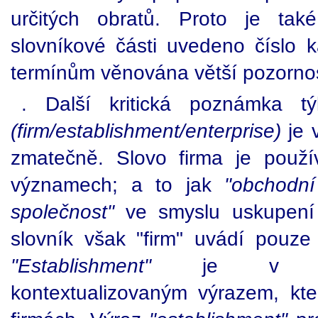
určitých obratů. Proto je ta
slovníkové části uvedeno číslo ka
termínům věnována větší pozornos
. Další kritická poznámka t
(firm/establishment/enterprise)
je 
zmatečně. Slovo firma je použ
významech; a to jak
"obchodní
společnost"
ve smyslu uskupení 
slovník však "firm" uvádí pouz
"Establishment"
je v euro
kontextualizovaným výrazem, kter