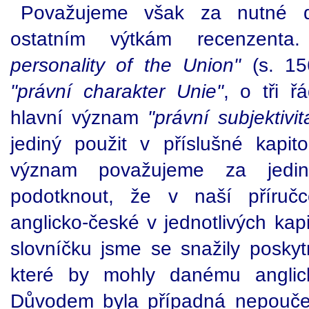
Považujeme však za nutné dů
ostatním výtkám recenzent
personality of the Union"
(s. 156
"právní charakter Unie"
, o tři 
hlavní význam
"právní subjektivi
jediný použit v příslušné kapito
význam považujeme za jedi
podotknout, že v naší příručc
anglicko-české v jednotlivých kap
slovníčku jsme se snažily poskyt
které by mohly danému anglic
Důvodem byla případná nepoučen