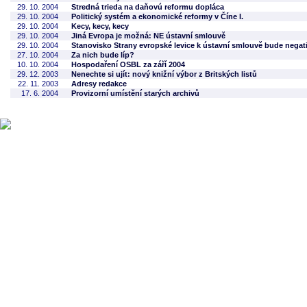
29. 10. 2004
Stredná trieda na daňovú reformu dopláca
29. 10. 2004
Politický systém a ekonomické reformy v Číne I.
29. 10. 2004
Kecy, kecy, kecy
29. 10. 2004
Jiná Evropa je možná: NE ústavní smlouvě
29. 10. 2004
Stanovisko Strany evropské levice k ústavní smlouvě bude negat
27. 10. 2004
Za nich bude líp?
10. 10. 2004
Hospodaření OSBL za září 2004
29. 12. 2003
Nenechte si ujít: nový knižní výbor z Britských listů
22. 11. 2003
Adresy redakce
17. 6. 2004
Provizorní umístění starých archivů