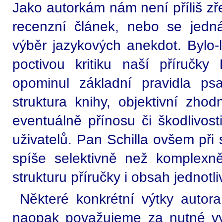
Jako autorkám nám není příliš zře
recenzní článek, nebo se jedn
výběr jazykových anekdot. Bylo-
poctivou kritiku naší příručky
opominul základní pravidla ps
struktura knihy, objektivní zho
eventuálně přínosu či škodlivost
uživatelů. Pan Schilla ovšem př
spíše selektivně než komplexn
strukturu příručky i obsah jednotli
Některé konkrétní výtky autora 
naopak považujeme za nutné vyv