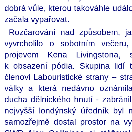
dobrá vůle, kterou takováhle udál
začala vypařovat.
Rozčarování nad způsobem, ja
vyvrcholilo o sobotním večeru
projevem Kena Livingstona, s
k obsazení pódia. Skupina lidí
členovi Labouristické strany -- str
války a která nedávno oznámila
ducha dělnického hnutí - zabránil
nejvyšší londýnský úředník byl
samozřejmě dostal prostor na vy