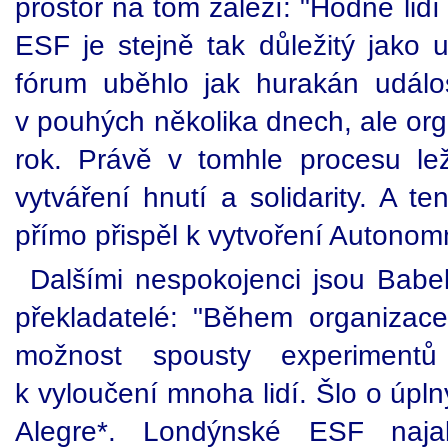
prostor na tom záleží: "Hodně lidí
ESF je stejně tak důležitý jako u
fórum uběhlo jak hurakán událo
v pouhých několika dnech, ale org
rok. Právě v tomhle procesu leží
vytváření hnutí a solidarity. A t
přímo přispěl k vytvoření Autonomn
Dalšími nespokojenci jsou Babel
překladatelé: "Během organizace 
možnost spousty experiment
k vyloučení mnoha lidí. Šlo o úpln
Alegre*. Londýnské ESF najalo