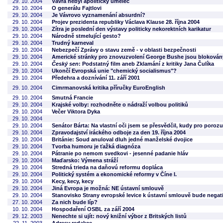
29. 10. 2004
Vávra nebyl apolitický umělec
29. 10. 2004
O generálu Fajtlovi
29. 10. 2004
Je Vávrovo vyznamenání absurdní?
29. 10. 2004
Projev prezidenta republiky Václava Klause 28. října 2004
29. 10. 2004
Zítra je poslední den výstavy politicky nekorektních karikatur
29. 10. 2004
Národně stmelující gesto?
29. 10. 2004
Trudný karneval
29. 10. 2004
Nebezpečí Zprávy o stavu země - v oblasti bezpečnosti
29. 10. 2004
Americké stránky pro znovuzvolení George Bushe jsou blokovány
29. 10. 2004
Český sen
: Podstatný film aneb Zklamání z kritiky Jana Čulíka
29. 10. 2004
Ukončí Evropská unie "chemický socialismus"?
29. 10. 2004
Předehra a doznívání 11. září 2001
29. 10. 2004
Cimrmanovská kritika příručky EuroEnglish
29. 10. 2004
Smutná Francie
29. 10. 2004
Krajské volby: rozhodněte o nádraží volbou politiků
29. 10. 2004
Večer Viktora Dyka
29. 10. 2004
29. 10. 2004
Senátor Bárta: Na vlastní oči jsem se přesvědčil, kudy pro poro
29. 10. 2004
Zpravodajství iráckého odboje za den 19. října 2004
29. 10. 2004
Británie: Soud anuloval dluh jedné manželské dvojice
29. 10. 2004
Tvorba humoru je ťažká diagnóza
29. 10. 2004
Pátranie po nemom svedkovi - jesenné padanie hláv
29. 10. 2004
Maďarsko: Výmena stráží
29. 10. 2004
Stredná trieda na daňovú reformu dopláca
29. 10. 2004
Politický systém a ekonomické reformy v Číne I.
29. 10. 2004
Kecy, kecy, kecy
29. 10. 2004
Jiná Evropa je možná: NE ústavní smlouvě
29. 10. 2004
Stanovisko Strany evropské levice k ústavní smlouvě bude negat
27. 10. 2004
Za nich bude líp?
10. 10. 2004
Hospodaření OSBL za září 2004
29. 12. 2003
Nenechte si ujít: nový knižní výbor z Britských listů