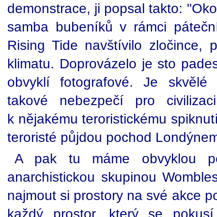
demonstrace, ji popsal takto: "Okol
samba bubeníků v rámci pátečn
Rising Tide navštívilo zločince, 
klimatu. Doprovázelo je sto pades
obvyklí fotografové. Je skvělé
takové nebezpečí pro civiliza
k nějakému teroristickému spiknut
teroristé půjdou pochod Londýnem
A pak tu máme obvyklou pos
anarchistickou skupinou Womble
najmout si prostory na své akce poté
každý prostor, který se pokusí