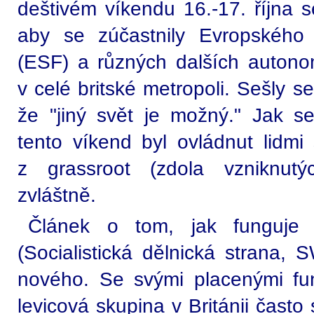
deštivém víkendu 16.-17. října 
aby se zúčastnily Evropského 
(ESF) a různých dalších autonom
v celé britské metropoli. Sešly s
že "jiný svět je možný." Jak s
tento víkend byl ovládnut lidmi 
z grassroot (zdola vzniknutý
zvláštně.
Článek o tom, jak funguje S
(Socialistická dělnická strana, 
nového. Se svými placenými funk
levicová skupina v Británii často