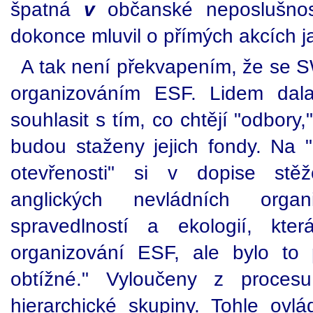
špatná
v
občanské neposlušnos
dokonce mluvil o přímých akcích jak
A tak není překvapením, že se S
organizováním ESF. Lidem dal
souhlasit s tím, co chtějí "odbor
budou staženy jejich fondy. Na "
otevřenosti" si v dopise stěž
anglických nevládních organ
spravedlností a ekologií, kte
organizování ESF, ale bylo to
obtížné." Vyloučeny z proces
hierarchické skupiny. Tohle ovl