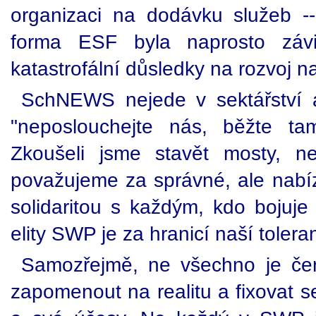
organizaci na dodávku služeb -
forma ESF byla naprosto záv
katastrofální důsledky na rozvoj n
SchNEWS nejede v sektářství a
"neposlouchejte nás, běžte ta
Zkoušeli jsme stavět mosty, n
považujeme za správné, ale nabí
solidaritou s každým, kdo bojuje 
elity SWP je za hranicí naší tolera
Samozřejmě, ne všechno je čer
zapomenout na realitu a fixovat se