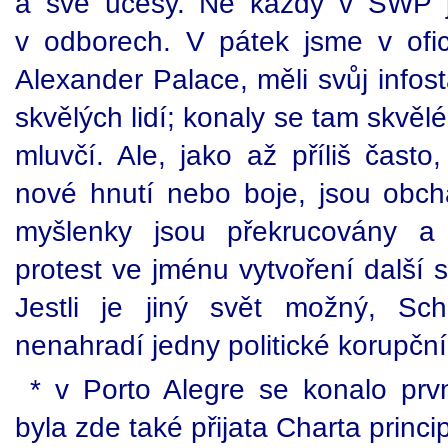
a své účesy. Ne každý v SWP je
v odborech. V pátek jsme v ofi
Alexander Palace, měli svůj infos
skvělých lidí; konaly se tam skvěl
mluvčí. Ale, jako až příliš často,
nové hnutí nebo boje, jsou obchá
myšlenky jsou překrucovány a
protest ve jménu vytvoření další 
Jestli je jiný svět možný, S
nenahradí jedny politické korupčn
* v Porto Alegre se konalo prvn
byla zde také přijata Charta princip