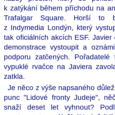
k zatýkání během příchodu na an
Trafalgar Square. Horší to 
z Indymedia Londýn, který vystu
tak oficiálních akcích ESF. Javier
demonstrace vystoupit a oznám
podporu zatčených. Pořadatelé 
vypuklé rvačce na Javiera zavolal
zatkla.
Je něco z výše napsaného důlež
punc "Lidové fronty Judeje", 
snaží deset let vyhnout? Pod