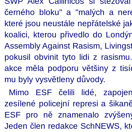
SWP Alex Callinicos si stěžova
černého bloku" a "malých a nere
které jsou neustále nepřátelské j
koalici, kterou přivedlo do Londý
Assembly Against Rasism, Livings
pokusil obvinit tyto lidi z rasism
akce měla podporu většiny z tisí
mu byly vysvětleny důvody.
Mimo ESF čelili lidé, zapoje
zesílené policejní represi a šikaně
ESF pro ně znamenalo zvýšený 
Jeden člen redakce SchNEWS, kte