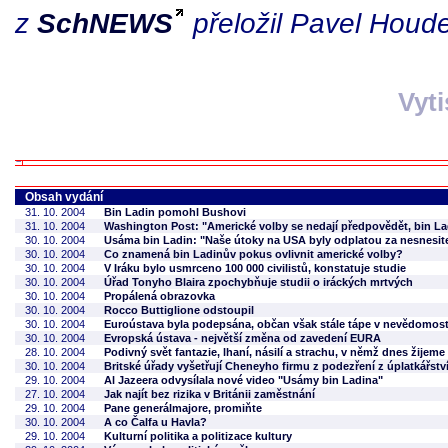
z
SchNEWS
přeložil Pavel Houd
Vyt
Obsah vydání
31. 10. 2004
Bin Ladin pomohl Bushovi
31. 10. 2004
Washington Post: "Americké volby se nedají předpovědět, bin La
30. 10. 2004
Usáma bin Ladin: "Naše útoky na USA byly odplatou za nesnesite
30. 10. 2004
Co znamená bin Ladinův pokus ovlivnit americké volby?
30. 10. 2004
V Iráku bylo usmrceno 100 000 civilistů, konstatuje studie
30. 10. 2004
Úřad Tonyho Blaira zpochybňuje studii o iráckých mrtvých
30. 10. 2004
Propálená obrazovka
30. 10. 2004
Rocco Buttiglione odstoupil
30. 10. 2004
Euroústava byla podepsána, občan však stále tápe v nevědomost
30. 10. 2004
Evropská ústava - největší změna od zavedení EURA
28. 10. 2004
Podivný svět fantazie, lhaní, násilí a strachu, v němž dnes žijeme
30. 10. 2004
Britské úřady vyšetřují Cheneyho firmu z podezření z úplatkářstv
29. 10. 2004
Al Jazeera odvysílala nové video "Usámy bin Ladina"
27. 10. 2004
Jak najít bez rizika v Británii zaměstnání
29. 10. 2004
Pane generálmajore, promiňte
30. 10. 2004
A co Čalfa u Havla?
29. 10. 2004
Kulturní politika a politizace kultury