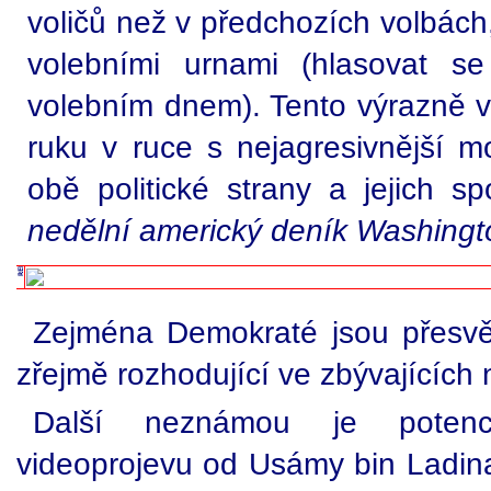
voličů než v předchozích volbách
volebními urnami (hlasovat 
volebním dnem). Tento výrazně vy
ruku v ruce s nejagresivnější mo
obě politické strany a jejich sp
nedělní americký deník Washingt
Zejména Demokraté jsou přesvědč
zřejmě rozhodující ve zbývajících
Další neznámou je potenc
videoprojevu od Usámy bin Ladina,