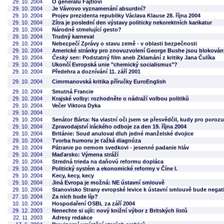
29. 10. 2004
O generálu Fajtlovi
29. 10. 2004
Je Vávrovo vyznamenání absurdní?
29. 10. 2004
Projev prezidenta republiky Václava Klause 28. října 2004
29. 10. 2004
Zítra je poslední den výstavy politicky nekorektních karikatur
29. 10. 2004
Národně stmelující gesto?
29. 10. 2004
Trudný karneval
29. 10. 2004
Nebezpečí Zprávy o stavu země - v oblasti bezpečnosti
29. 10. 2004
Americké stránky pro znovuzvolení George Bushe jsou blokovány
29. 10. 2004
Český sen
: Podstatný film aneb Zklamání z kritiky Jana Čulíka
29. 10. 2004
Ukončí Evropská unie "chemický socialismus"?
29. 10. 2004
Předehra a doznívání 11. září 2001
29. 10. 2004
Cimrmanovská kritika příručky EuroEnglish
29. 10. 2004
Smutná Francie
29. 10. 2004
Krajské volby: rozhodněte o nádraží volbou politiků
29. 10. 2004
Večer Viktora Dyka
29. 10. 2004
29. 10. 2004
Senátor Bárta: Na vlastní oči jsem se přesvědčil, kudy pro poro
29. 10. 2004
Zpravodajství iráckého odboje za den 19. října 2004
29. 10. 2004
Británie: Soud anuloval dluh jedné manželské dvojice
29. 10. 2004
Tvorba humoru je ťažká diagnóza
29. 10. 2004
Pátranie po nemom svedkovi - jesenné padanie hláv
29. 10. 2004
Maďarsko: Výmena stráží
29. 10. 2004
Stredná trieda na daňovú reformu dopláca
29. 10. 2004
Politický systém a ekonomické reformy v Číne I.
29. 10. 2004
Kecy, kecy, kecy
29. 10. 2004
Jiná Evropa je možná: NE ústavní smlouvě
29. 10. 2004
Stanovisko Strany evropské levice k ústavní smlouvě bude negat
27. 10. 2004
Za nich bude líp?
10. 10. 2004
Hospodaření OSBL za září 2004
29. 12. 2003
Nenechte si ujít: nový knižní výbor z Britských listů
22. 11. 2003
Adresy redakce