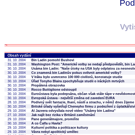
Pod
Vyt
Obsah vydání
31. 10. 2004
Bin Ladin pomohl Bushovi
31. 10. 2004
Washington Post: "Americké volby se nedají předpovědět, bin La
30. 10. 2004
Usáma bin Ladin: "Naše útoky na USA byly odplatou za nesnesite
30. 10. 2004
Co znamená bin Ladinův pokus ovlivnit americké volby?
30. 10. 2004
V Iráku bylo usmrceno 100 000 civilistů, konstatuje studie
30. 10. 2004
Úřad Tonyho Blaira zpochybňuje studii o iráckých mrtvých
30. 10. 2004
Propálená obrazovka
30. 10. 2004
Rocco Buttiglione odstoupil
30. 10. 2004
Euroústava byla podepsána, občan však stále tápe v nevědomost
30. 10. 2004
Evropská ústava - největší změna od zavedení EURA
28. 10. 2004
Podivný svět fantazie, lhaní, násilí a strachu, v němž dnes žijeme
30. 10. 2004
Britské úřady vyšetřují Cheneyho firmu z podezření z úplatkářstv
29. 10. 2004
Al Jazeera odvysílala nové video "Usámy bin Ladina"
27. 10. 2004
Jak najít bez rizika v Británii zaměstnání
29. 10. 2004
Pane generálmajore, promiňte
30. 10. 2004
A co Čalfa u Havla?
29. 10. 2004
Kulturní politika a politizace kultury
29. 10. 2004
Vávra nebyl apolitický umělec