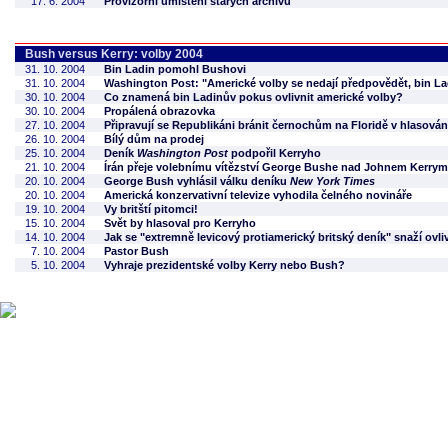
17. 6. 2004
Provizorní umístění starých archivů
Bush versus Kerry: volby 2004
31. 10. 2004
Bin Ladin pomohl Bushovi
31. 10. 2004
Washington Post: "Americké volby se nedají předpovědět, bin La
30. 10. 2004
Co znamená bin Ladinův pokus ovlivnit americké volby?
30. 10. 2004
Propálená obrazovka
27. 10. 2004
Připravují se Republikáni bránit černochům na Floridě v hlasován
26. 10. 2004
Bílý dům na prodej
25. 10. 2004
Deník
Washington Post
podpořil Kerryho
21. 10. 2004
Írán přeje volebnímu vítězství George Bushe nad Johnem Kerrym
20. 10. 2004
George Bush vyhlásil válku deníku
New York Times
20. 10. 2004
Americká konzervativní televize vyhodila čelného novináře
19. 10. 2004
Vy britští pitomci!
15. 10. 2004
Svět by hlasoval pro Kerryho
14. 10. 2004
Jak se "extremně levicový protiamerický britský deník" snaží ovli
7. 10. 2004
Pastor Bush
5. 10. 2004
Vyhraje prezidentské volby Kerry nebo Bush?