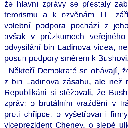
že hlavní zprávy se přestaly zab
terorismu a k ozvěnám 11. zář
volební podpora pochází z jeho 
avšak v průzkumech veřejného
odvysílání bin Ladinova videa, n
posun podpory směrem k Bushovi
Někteří Demokraté se obávají, 
z bin Ladinova zásahu, ale než n
Republikáni si stěžovali, že Bus
zpráv: o brutálním vraždění v Ir
proti chřipce, o vyšetřování firm
viceprezident Cheney, o slepé ul