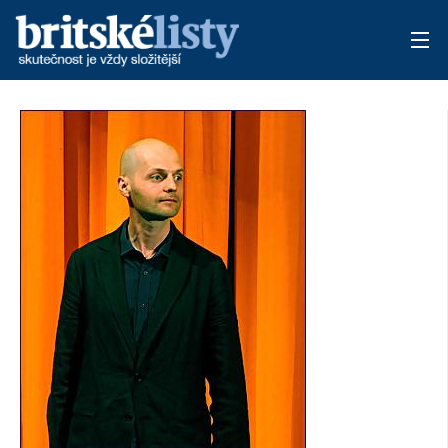
AKTUÁLNÍ VYDÁNÍ
ARCHIV
TÉMATA
AUTOŘI
PŘÍSPĚVKY NA PROVOZ