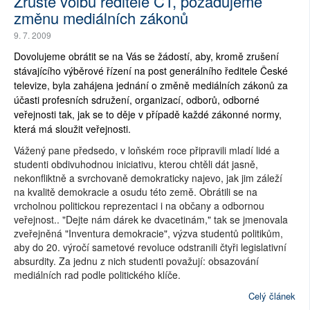
Zrušte volbu ředitele ČT, požadujeme
změnu mediálních zákonů
9. 7. 2009
Dovolujeme obrátit se na Vás se žádostí, aby, kromě zrušení
stávajícího výběrové řízení na post generálního ředitele České
televize, byla zahájena jednání o změně mediálních zákonů za
účasti profesních sdružení, organizací, odborů, odborné
veřejnosti tak, jak se to děje v případě každé zákonné normy,
která má sloužit veřejnosti.
Vážený pane předsedo, v loňském roce připravili mladí lidé a
studenti obdivuhodnou iniciativu, kterou chtěli dát jasně,
nekonfliktně a svrchovaně demokraticky najevo, jak jim záleží
na kvalitě demokracie a osudu této země. Obrátili se na
vrcholnou politickou reprezentaci i na občany a odbornou
veřejnost.. "Dejte nám dárek ke dvacetinám," tak se jmenovala
zveřejněná "Inventura demokracie", výzva studentů politikům,
aby do 20. výročí sametové revoluce odstranili čtyři legislativní
absurdity. Za jednu z nich studenti považují: obsazování
mediálních rad podle politického klíče.
Celý článek