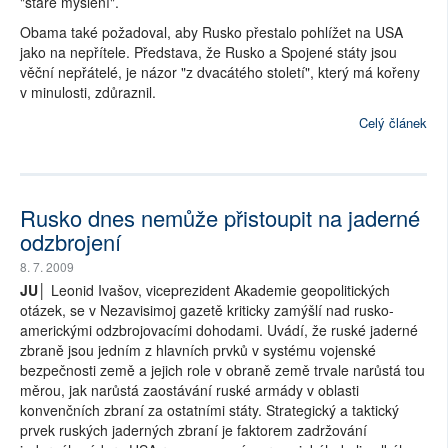
"staré myšlení".
Obama také požadoval, aby Rusko přestalo pohlížet na USA
jako na nepřítele. Představa, že Rusko a Spojené státy jsou
věční nepřátelé, je názor "z dvacátého století", který má kořeny
v minulosti, zdůraznil.
Celý článek
Rusko dnes nemůže přistoupit na jaderné
odzbrojení
8. 7. 2009
JU│
Leonid Ivašov, viceprezident Akademie geopolitických
otázek, se v Nezavisimoj gazetě kriticky zamýšlí nad rusko-
americkými odzbrojovacími dohodami. Uvádí, že ruské jaderné
zbraně jsou jedním z hlavních prvků v systému vojenské
bezpečnosti země a jejich role v obraně země trvale narůstá tou
měrou, jak narůstá zaostávání ruské armády v oblasti
konvenčních zbraní za ostatními státy. Strategický a taktický
prvek ruských jaderných zbraní je faktorem zadržování