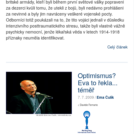
britské armády, kteří byli během první světové války popraveni
za dezerci kvůli tomu, že utekli z bojů, byli nedávno prohlášeni
za nevinné a byly jim navráceny veškeré vojenské pocty.
Odborníci totiž poukázali na to, že tito vojáci jednali v důsledku
intenzivního posttraumatického stresu, takže byli vlastně vážně
psychicky nemocní, jenže lékařská věda v letech 1914-1918
příznaky neuměla identifikovat.
Celý článek
Optimismus?
Eva to řekla...
téměř
7. 7. 2009 /
Ema Čulík
< Davide Ferrario