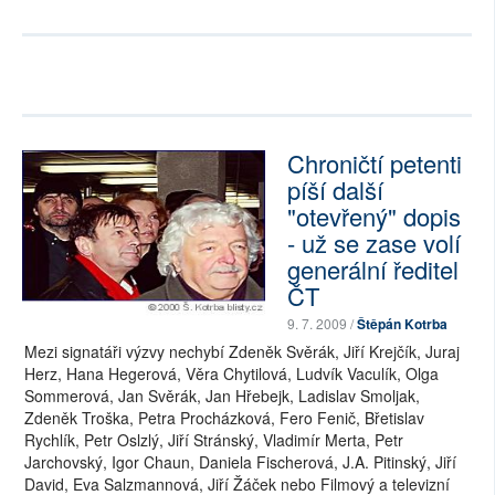
Chroničtí petenti
píší další
"otevřený" dopis
- už se zase volí
generální ředitel
ČT
9. 7. 2009 /
Štěpán Kotrba
Mezi signatáři výzvy nechybí Zdeněk Svěrák, Jiří Krejčík, Juraj
Herz, Hana Hegerová, Věra Chytilová, Ludvík Vaculík, Olga
Sommerová, Jan Svěrák, Jan Hřebejk, Ladislav Smoljak,
Zdeněk Troška, Petra Procházková, Fero Fenič, Břetislav
Rychlík, Petr Oslzlý, Jiří Stránský, Vladimír Merta, Petr
Jarchovský, Igor Chaun, Daniela Fischerová, J.A. Pitinský, Jiří
David, Eva Salzmannová, Jiří Žáček nebo Filmový a televizní