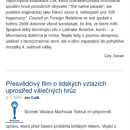
nepochybná kvalifikace CIA, která charakterizovala mnohokrát
sociální hnutí původních obyvatel
("the native people", los
pueblos originários)
jako hlavní výzvu tj. nebezpečí pro
"US
hegemony"
.
Council on Foreign Relations
ve své zprávě v
květnu 2008 dokonce věcně konstatuje, že éra, ve které měli
Spojené státy dominující vliv v Latinské Americe, končí -- a
Monroeova doktrína je mrtva. Nejde tedy o pouhou okrajovou
událost v bezvýznamné zemi, ale o dění zapadající do pohyblivé
mozaiky 4. světové války.
Celý článek
Přesvědčivý film o lidských vztazích
uprostřed válečných hrůz
8. 7. 2009 /
Jan Čulík
Snímek Václava Marhoula
Tobruk
mi připomněl
zprávu, která před časem proběhla britským tiskem. Vojáci z