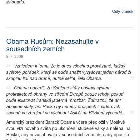
listopadu.
Celý článek
Obama Rusům: Nezasahujte v
sousedních zemích
8. 7. 2009
Vzhledem k tomu, že je dnes všechno provázané, každý
světový pořádek, který se bude snažit vyvyšovat jeden národ či
skupinu lidí nad druhé, nutně selže, řekl Obama.
Obama potvrdil, že Spojené státy postaví systém
protiraketové obrany ve střední Evropě pouze tehdy, pokud
bude existovat íránská jaderná "hrozba". Zdůraznil, že ani
Spojené státy, ani Rusko by neměly prospéch z jaderných
závodů ve zbrojení ve východní Asii či na Blízkém východě.
Americký prezident Barack Obama včera předložil v Moskvě
svou vizi nového světa po ukončení studené války a naléhal na
Rusko, aby nezasahovalo v sousedních zemích a aby opustilo