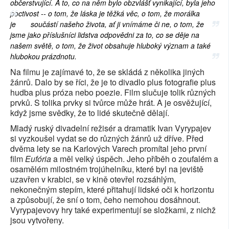
občerstvující. A to, co na něm bylo obzvlášť vynikající, byla jeho
poctivost -- o tom, že láska je těžká věc, o tom, že morálka
je
součástí našeho života, ať ji vnímáme či ne, o tom, že
jsme jako příslušníci lidstva odpovědni za to, co se děje na
našem světě, o tom, že život obsahuje hluboký význam a také
hlubokou prázdnotu.
Na filmu je zajímavé to, že se skládá z několika jiných
žánrů. Dalo by se říci, že je to divadlo plus fotografie plus
hudba plus próza nebo poezie. Film slučuje tolik různých
prvků. S tolika prvky si tvůrce může hrát. A je osvěžující,
když jsme svědky, že to lidé skutečně dělají.
Mladý ruský divadelní režisér a dramatik Ivan Vyrypajev
si vyzkoušel vydat se do různých žánrů už dříve. Před
dvěma lety se na Karlových Varech promítal jeho první
film
Eufória
a měl velký úspěch. Jeho příběh o zoufalém a
osamělém milostném trojúhelníku, které byl na jeviště
uzavřen v krabici, se v kině otevřel rozsáhlým,
nekonečným stepím, které přitahují lidské oči k horizontu
a způsobují, že sní o tom, čeho nemohou dosáhnout.
Vyrypajevovy hry také experimentují se složkami, z nichž
jsou vytvořeny.