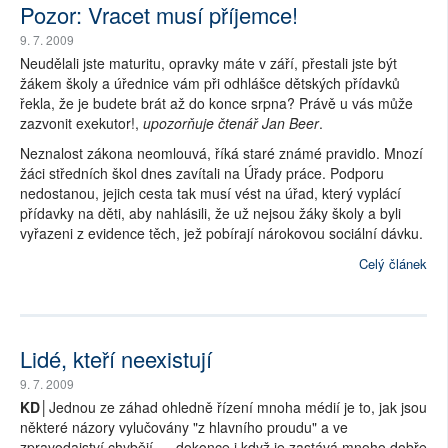
Pozor: Vracet musí příjemce!
9. 7. 2009
Neudělali jste maturitu, opravky máte v září, přestali jste být
žákem školy a úřednice vám při odhlášce dětských přídavků
řekla, že je budete brát až do konce srpna? Právě u vás může
zazvonit exekutor!,
upozorňuje čtenář Jan Beer
.
Neznalost zákona neomlouvá, říká staré známé pravidlo. Mnozí
žáci středních škol dnes zavítali na Úřady práce. Podporu
nedostanou, jejich cesta tak musí vést na úřad, který vyplácí
přídavky na děti, aby nahlásili, že už nejsou žáky školy a byli
vyřazeni z evidence těch, jež pobírají nárokovou sociální dávku.
Celý článek
Lidé, kteří neexistují
9. 7. 2009
KD│
Jednou ze záhad ohledně řízení mnoha médií je to, jak jsou
některé názory vylučovány "z hlavního proudu" a ve
zpravodajství chybějí --- dokonce i když je zastává mnoho dobře