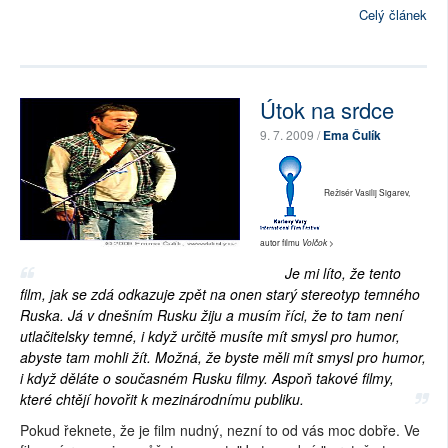
Celý článek
Útok na srdce
9. 7. 2009 /
Ema Čulík
Režisér Vasilij Sigarev,
autor filmu
>
Volčok
Je mi líto, že tento
film, jak se zdá odkazuje zpět na onen starý stereotyp temného
Ruska. Já v dnešním Rusku žiju a musím říci, že to tam není
utlačitelsky temné, i když určitě musíte mít smysl pro humor,
abyste tam mohli žít. Možná, že byste měli mít smysl pro humor,
i když děláte o současném Rusku filmy. Aspoň takové filmy,
které chtějí hovořit k mezinárodnímu publiku.
Pokud řeknete, že je film nudný, nezní to od vás moc dobře. Ve