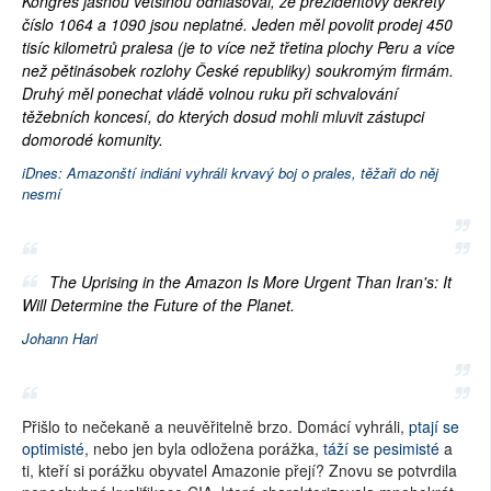
Kongres jasnou většinou odhlasoval, že prezidentovy dekrety
číslo 1064 a 1090 jsou neplatné. Jeden měl povolit prodej 450
tisíc kilometrů pralesa (je to více než třetina plochy Peru a více
než pětinásobek rozlohy České republiky) soukromým firmám.
Druhý měl ponechat vládě volnou ruku při schvalování
těžebních koncesí, do kterých dosud mohli mluvit zástupci
domorodé komunity.
iDnes: Amazonští indiáni vyhráli krvavý boj o prales, těžaři do něj
nesmí
The Uprising in the Amazon Is More Urgent Than Iran's: It
Will Determine the Future of the Planet.
Johann Hari
Přišlo to nečekaně a neuvěřitelně brzo. Domácí vyhráli,
ptají se
optimisté
, nebo jen byla odložena porážka,
táží se pesimisté
a
ti, kteří si porážku obyvatel Amazonie přejí? Znovu se potvrdila