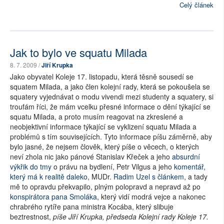
Celý článek
Jak to bylo ve squatu Milada
8. 7. 2009 /
Jiří Krupka
Jako obyvatel Koleje 17. listopadu, která těsně sousedí se
squatem Milada, a jako člen kolejní rady, která se pokoušela se
squatery vyjednávat o modu vivendi mezi studenty a squatery, si
troufám říci, že mám vcelku přesné informace o dění týkající se
squatu Milada, a proto musím reagovat na zkreslené a
neobjektivní informace týkající se vyklizení squatu Milada a
problémů s tím souvisejících. Tyto informace píšu záměrně, aby
bylo jasné, že nejsem člověk, který píše o věcech, o kterých
neví zhola nic jako pánové Stanislav Křeček a jeho
absurdní
výkřik do tmy
o právu na bydlení, Petr Vilgus a jeho
komentář,
který má k realitě daleko
, MUDr.
Radim Uzel s článkem
, a tady
mě to opravdu překvapilo, plným polopravd a nepravd až po
konspirátora pana Smoláka
, který vidí modrá vejce a nakonec
chrabrého rytíře pana ministra Kocába, který slibuje
beztrestnost,
píše Jiří Krupka, předseda Kolejní rady Koleje 17.