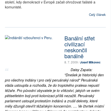
století, kdy demokracii v Evropě začali ohrožovat fašisté a
komunisté.
Celý článek
Banální střet
civilizací
neskončil
banálně
8. 7. 2009 /
Josef Mikovec
Daisy Zapata:
"Dnešek je historický den
pro všechny indiány i pro celý peruánský národ" Peruánská
vláda ustoupila a rozhodla, že do tropického pralesa nepustí
těžaře. Pro původní obyvatele je to vítězství, jakých ve svém
pětisetletém boji proti kolonizaci příliš nezažili. Peruánský
parlament ustoupil protestům indiánů a zrušil dekrety, které
měly džungli otevřít těžařským koncernům. .... Ve čtvrtek místní