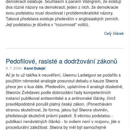
demokracii oslabuje. Souhlasím s panem Visingrem, že existují
dva různé názory na demokracii; jeden z nich, že demokracie
svou podstatou musí dovolovat i protidemokratické názory.
Taková představa existuje především v anglosaských zemích.
Její podstatou je důvěra v "rozumnost" voličů.
Celý článek
Pedofilové, rasisté a dodržování zákonů
9. 7. 2009 /
Karel Dolejší
Ač je to už takřka k neuvěření, Uwemu Ladwigovi se podařilo s
použitím německé analogie posunout debatu o kauze Stwora
přece jen o kus dále. Především, uplatníme-li analogii důsledně,
Stworův Zvědavec podle dobrozdání řady kompetentních
instancí publikoval antisemitské a a antiromské články, čímž
pravděpodobně porušil platný český zákon. (Ponechávám
stranou skutečnost, že forma, jakou byl Stwora obviněn,
představuje skutečně právní paskvil. S věcnou podstatou -
publikací nenávistných článků - to ovšem není v rozporu, jde o
procedurální záležitost. Stwora by měl být samozřejmě