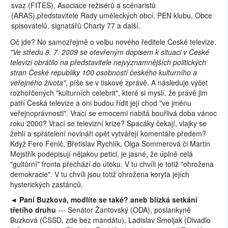
svaz (FITES), Asociace režisérů a scénaristů
(ARAS),představitelé Rady uměleckých obcí, PEN klubu, Obce
spisovatelů, signatářů Charty 77 a další.
Oč jde? No samozřejmě o volbu nového ředitele České televize.
"Ve středu 8. 7. 2009 se otevřeným dopisem k situaci v České
televizi obrátilo na představitele nejvýznamnějších politických
stran České republiky 100 osobností českého kulturního a
veřejného života"
, píše se v tiskové zprávě. A následuje výčet
rozhořčených "kulturních celebrit", které si myslí, že právě jim
patří Česká televize a oni budou řídit její chod "ve jménu
veřejnoprávnosti". Vrací se emocemi nabitá bouřlivá doba vánoc
roku 2000? Vrací se televizní krize? Spacáky čekají, vlajky se
žehlí a spřátelení novináři opět vytvářejí komentáře předem?
Když Fero Fenič, Břetislav Rychlík, Olga Sommerová či Martin
Mejstřík podepisují nějakou petici, je jasné, že úplně celá
"gultůrní" fronta přechází do útoku. V tu chvíli je totiž "ohrožena
demokracie". V tu chvíli jsou totiž ohrožena koryta jejích
hysterických zastánců.
◄
Paní Buzková, modlíte se také? aneb blízká setkání
třetího druhu
--- Senátor Žantovský (ODA), poslankyně
Buzková (ČSSD, zde bez mandátu), Ladislav Smoljak (Divadlo