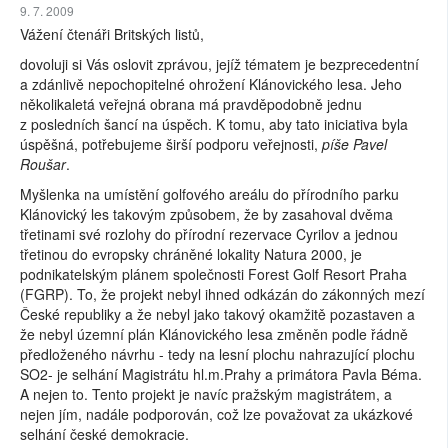
9. 7. 2009
Vážení čtenáři Britských listů,
dovoluji si Vás oslovit zprávou, jejíž tématem je bezprecedentní
a zdánlivě nepochopitelné ohrožení Klánovického lesa. Jeho
několikaletá veřejná obrana má pravděpodobně jednu
z posledních šancí na úspěch. K tomu, aby tato iniciativa byla
úspěšná, potřebujeme širší podporu veřejnosti,
píše Pavel
Roušar
.
Myšlenka na umístění golfového areálu do přírodního parku
Klánovický les takovým způsobem, že by zasahoval dvěma
třetinami své rozlohy do přírodní rezervace Cyrilov a jednou
třetinou do evropsky chráněné lokality Natura 2000, je
podnikatelským plánem společnosti Forest Golf Resort Praha
(FGRP). To, že projekt nebyl ihned odkázán do zákonných mezí
České republiky a že nebyl jako takový okamžitě pozastaven a
že nebyl územní plán Klánovického lesa změněn podle řádně
předloženého návrhu - tedy na lesní plochu nahrazující plochu
SO2- je selhání Magistrátu hl.m.Prahy a primátora Pavla Béma.
A nejen to. Tento projekt je navíc pražským magistrátem, a
nejen jím, nadále podporován, což lze považovat za ukázkové
selhání české demokracie.