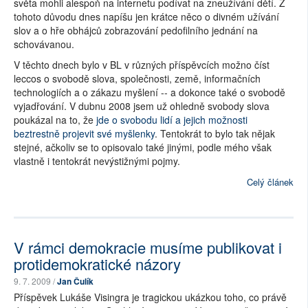
světa mohli alespoň na internetu podívat na zneužívání dětí. Z
tohoto důvodu dnes napíšu jen krátce něco o divném užívání
slov a o hře obhájců zobrazování pedofilního jednání na
schovávanou.
V těchto dnech bylo v BL v různých příspěvcích možno číst
leccos o svobodě slova, společnosti, země, informačních
technologiích a o zákazu myšlení -- a dokonce také o svobodě
vyjadřování. V dubnu 2008 jsem už ohledně svobody slova
poukázal na to, že
jde o svobodu lidí a jejich možnosti
beztrestně projevit své myšlenky
. Tentokrát to bylo tak nějak
stejné, ačkoliv se to opisovalo také jinými, podle mého však
vlastně i tentokrát nevýstižnými pojmy.
Celý článek
V rámci demokracie musíme publikovat i
protidemokratické názory
9. 7. 2009 /
Jan Čulík
Příspěvek Lukáše Visingra je tragickou ukázkou toho, co právě