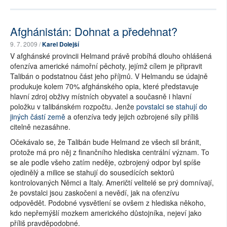
Afghánistán: Dohnat a předehnat?
9. 7. 2009 /
Karel Dolejší
V afghánské provincii Helmand právě probíhá dlouho ohlášená
ofenzíva americké námořní pěchoty, jejímž cílem je připravit
Talibán o podstatnou část jeho příjmů. V Helmandu se údajně
produkuje kolem 70% afghánského opia, které představuje
hlavní zdroj obživy místních obyvatel a současně i hlavní
položku v talibánském rozpočtu. Jenže
povstalci se stahují do
jiných částí země
a ofenzíva tedy jejich ozbrojené síly příliš
citelně nezasáhne.
Očekávalo se, že Talibán bude Helmand ze všech sil bránit,
protože má pro něj z finančního hlediska centrální význam. To
se ale podle všeho zatím neděje, ozbrojený odpor byl spíše
ojedinělý a milice se stahují do sousedících sektorů
kontrolovaných Němci a Italy. Američtí velitelé se prý domnívají,
že povstalci jsou zaskočeni a nevědí, jak na ofenzívu
odpovědět. Podobné vysvětlení se ovšem z hlediska někoho,
kdo nepřemýšlí mozkem amerického důstojníka, nejeví jako
příliš pravděpodobné.