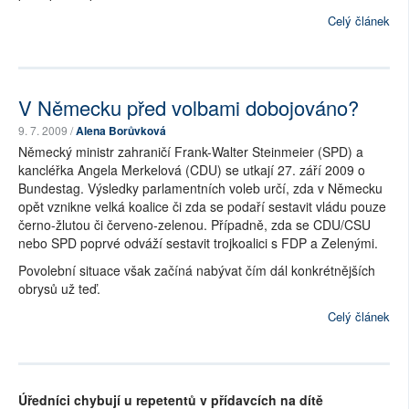
Celý článek
V Německu před volbami dobojováno?
9. 7. 2009 /
Alena Borůvková
Německý ministr zahraničí Frank-Walter Steinmeier (SPD) a
kancléřka Angela Merkelová (CDU) se utkají 27. září 2009 o
Bundestag. Výsledky parlamentních voleb určí, zda v Německu
opět vznikne velká koalice či zda se podaří sestavit vládu pouze
černo-žlutou či červeno-zelenou. Případně, zda se CDU/CSU
nebo SPD poprvé odváží sestavit trojkoalici s FDP a Zelenými.
Povolební situace však začíná nabývat čím dál konkrétnějších
obrysů už teď.
Celý článek
Úředníci chybují u repetentů v přídavcích na dítě