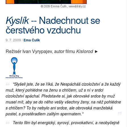
-- Nadechnout se
Kyslík
čerstvého vzduchu
9. 7. 2009 /
Ema Čulík
Režisér Ivan Vyrypajev, autor filmu
Kislorod
►
"Slyšeli jste, že se říká, že Nespácháš cizoložství a že každý
muž, který pohlédne na ženu s chtíčem, už s ní v srdci
cizoložství spáchal. Představte si, jak obrovské srdce by muž
musel mít, aby se do něho vešly všechny ženy, na něž pohlédne
s chtíčem? To by nebylo ani srdce, ale obrovská manželská
postel, s prostěradlem zalitým spermatem."
Tento film byl energický, syrový, provokativní, a neobyčejně