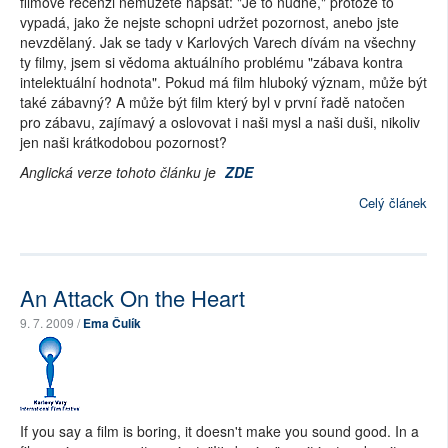
filmové recenzi nemůžete napsat: "Je to nudné," protože to
vypadá, jako že nejste schopni udržet pozornost, anebo jste
nevzdělaný. Jak se tady v Karlových Varech dívám na všechny
ty filmy, jsem si vědoma aktuálního problému "zábava kontra
intelektuální hodnota". Pokud má film hluboký význam, může být
také zábavný? A může být film který byl v první řadě natočen
pro zábavu, zajímavý a oslovovat i naši mysl a naši duši, nikoliv
jen naši krátkodobou pozornost?
Anglická verze tohoto článku je
ZDE
Celý článek
An Attack On the Heart
9. 7. 2009 /
Ema Čulík
If you say a film is boring, it doesn't make you sound good. In a