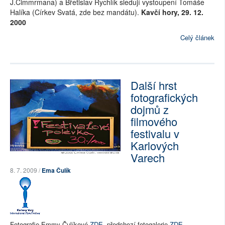
J.Cimmrmana) a Břetislav Rychlík sledují vystoupení Tomáše
Halíka (Církev Svatá, zde bez mandátu).
Kavčí hory, 29. 12.
2000
Celý článek
Další hrst
fotografických
dojmů z
filmového
festivalu v
Karlových
Varech
8. 7. 2009 /
Ema Čulík
Fotografie Emmy Čulíkové
ZDE
, předchozí fotogalerie
ZDE