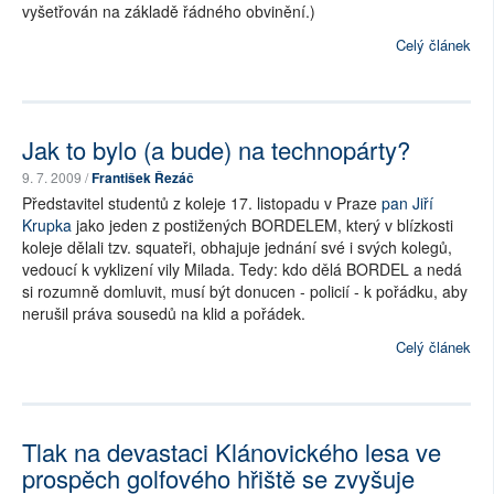
vyšetřován na základě řádného obvinění.)
Celý článek
Jak to bylo (a bude) na technopárty?
9. 7. 2009 /
František Řezáč
Představitel studentů z koleje 17. listopadu v Praze
pan Jiří
Krupka
jako jeden z postižených BORDELEM, který v blízkosti
koleje dělali tzv. squateři, obhajuje jednání své i svých kolegů,
vedoucí k vyklizení vily Milada. Tedy: kdo dělá BORDEL a nedá
si rozumně domluvit, musí být donucen - policií - k pořádku, aby
nerušil práva sousedů na klid a pořádek.
Celý článek
Tlak na devastaci Klánovického lesa ve
prospěch golfového hřiště se zvyšuje