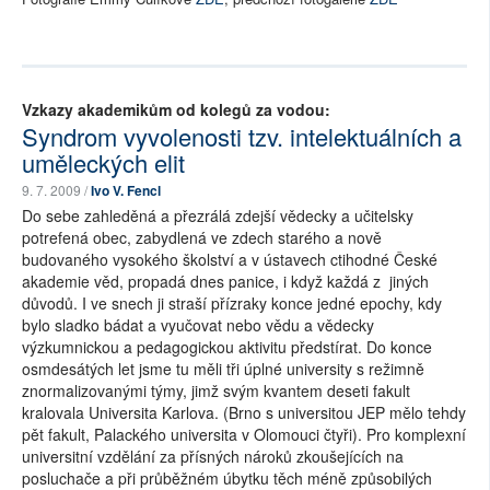
Vzkazy akademikům od kolegů za vodou:
Syndrom vyvolenosti tzv. intelektuálních a
uměleckých elit
9. 7. 2009 /
Ivo V. Fencl
Do sebe zahleděná a přezrálá zdejší vědecky a učitelsky
potrefená obec, zabydlená ve zdech starého a nově
budovaného vysokého školství a v ústavech ctihodné České
akademie věd, propadá dnes panice, i když každá z jiných
důvodů. I ve snech ji straší přízraky konce jedné epochy, kdy
bylo sladko bádat a vyučovat nebo vědu a vědecky
výzkumnickou a pedagogickou aktivitu předstírat. Do konce
osmdesátých let jsme tu měli tři úplné university s režimně
znormalizovanými týmy, jimž svým kvantem deseti fakult
kralovala Universita Karlova. (Brno s universitou JEP mělo tehdy
pět fakult, Palackého universita v Olomouci čtyři). Pro komplexní
universitní vzdělání za přísných nároků zkoušejících na
posluchače a při průběžném úbytku těch méně způsobilých