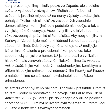
který prezentuje filmy nikoliv pouze ze Západu, ale z celého
světa, z východu i z různých tzv. "třetích zemí", jsem si
uvědomil, jak silně mi jdou už na nervy výplody zazobaných,
bohatých "kulturních činitelů" ze zavedených západních
demokratických zemí, jimž se v podstatě nic neděje, a tak si
vymýšlejí různé nesmysly. Všechny ty filmy o krizi středního
věku zazobaných právníků či žurnalistů... Aby nebylo mýlky: v
Karlových Varech bylo možno zhlédnout i celou řadu dobrých
západních filmů. Dobré byly zejména tehdy, když měli jejich
tvůrci, kromě talentu a profesionální kompetence, také
sebeironický smysl pro humor. Už jsme tu psali o vynikajícím,
hlubokém, ale zároveň zábavném italském filmu
Za všechno
může Jidáš
, jiným velmi dobrým, sebeironickým, komickým a
přitom hlubokým snímkem byl německý film
Whisky mit Wodka
o natáčení filmu se stárnoucí nezvládnutelnou mužskou
primadonou.
Ve středu večer byl velký sál hotel Thermal k prasknutí. Promítal
se tam v jediném představení nejnovější film Larse von Triera
Antichrist
(2009). (V Británii jde do kin teprve v druhé polovině
července 2009.) Film byl neuvěřitelným zklamáním. Přitom vedl
k úvaze o některých závažných tématech.