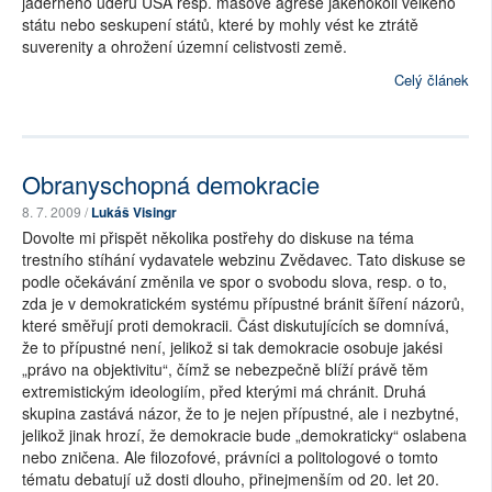
jaderného úderu USA resp. masové agrese jakéhokoli velkého
státu nebo seskupení států, které by mohly vést ke ztrátě
suverenity a ohrožení územní celistvosti země.
Celý článek
Obranyschopná demokracie
8. 7. 2009 /
Lukáš Visingr
Dovolte mi přispět několika postřehy do diskuse na téma
trestního stíhání vydavatele webzinu Zvědavec. Tato diskuse se
podle očekávání změnila ve spor o svobodu slova, resp. o to,
zda je v demokratickém systému přípustné bránit šíření názorů,
které směřují proti demokracii. Část diskutujících se domnívá,
že to přípustné není, jelikož si tak demokracie osobuje jakési
„právo na objektivitu“, čímž se nebezpečně blíží právě těm
extremistickým ideologiím, před kterými má chránit. Druhá
skupina zastává názor, že to je nejen přípustné, ale i nezbytné,
jelikož jinak hrozí, že demokracie bude „demokraticky“ oslabena
nebo zničena. Ale filozofové, právníci a politologové o tomto
tématu debatují už dosti dlouho, přinejmenším od 20. let 20.