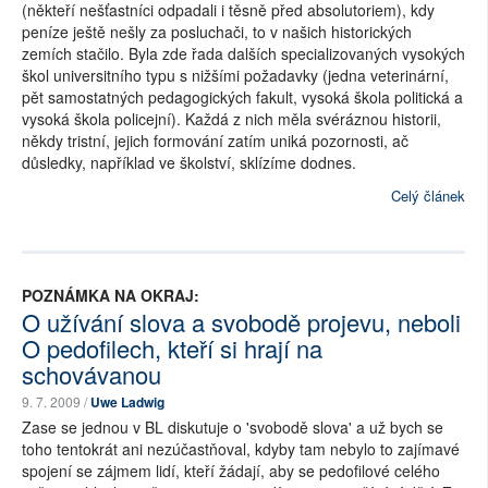
(někteří nešťastníci odpadali i těsně před absolutoriem), kdy
peníze ještě nešly za posluchači, to v našich historických
zemích stačilo. Byla zde řada dalších specializovaných vysokých
škol universitního typu s nižšími požadavky (jedna veterinární,
pět samostatných pedagogických fakult, vysoká škola politická a
vysoká škola policejní). Každá z nich měla svéráznou historii,
někdy tristní, jejich formování zatím uniká pozornosti, ač
důsledky, například ve školství, sklízíme dodnes.
Celý článek
POZNÁMKA NA OKRAJ:
O užívání slova a svobodě projevu, neboli
O pedofilech, kteří si hrají na
schovávanou
9. 7. 2009 /
Uwe Ladwig
Zase se jednou v BL diskutuje o 'svobodě slova' a už bych se
toho tentokrát ani nezúčastňoval, kdyby tam nebylo to zajímavé
spojení se zájmem lidí, kteří žádají, aby se pedofilové celého