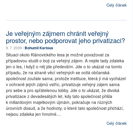
Celý článek
Je veřejným zájmem chránit veřejný
prostor, nebo podporovat jeho privatizaci?
9. 7. 2009 /
Bohumil Kartous
Situaci okolo Klánovického lesa je možné považovat za
případovou studii o boji za veřejný zájem. A nejde tady zdaleka
jen o les, i když o něj jde především. Jde o to ukázat na tomto
případu, že na straně věcí veřejných se ocitá občanská
společnost zoufale sama, protože instituce, která jí má vycházet
v ochraně jejích zájmů vstříc, privatizuje veřejný zájem sama
pro sebe a pro spřátelenou lobby. Jde o to ukázat, že divoká
privatizace z devadesátých let, kdy tato společnost přišla
k miliardovým majetkovým újmám, pokračuje na různých
úrovních dosud, a že hodnoty, o které tato společnost přichází,
nejsou zdaleka jen hmotné....
Celý článek