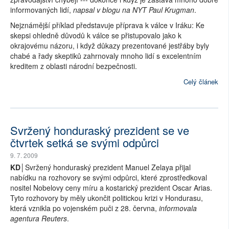
informovaných lidí,
napsal v blogu na NYT Paul Krugman
.
Nejznámější příklad představuje příprava k válce v Iráku: Ke
skepsi ohledně důvodů k válce se přistupovalo jako k
okrajovému názoru, i když důkazy prezentované jestřáby byly
chabé a řady skeptiků zahrnovaly mnoho lidí s excelentním
kreditem z oblasti národní bezpečnosti.
Celý článek
Svržený honduraský prezident se ve
čtvrtek setká se svými odpůrci
9. 7. 2009
KD│
Svržený honduraský prezident Manuel Zelaya přijal
nabídku na rozhovory se svými odpůrci, které zprostředkoval
nositel Nobelovy ceny míru a kostarický prezident Oscar Arias.
Tyto rozhovory by měly ukončit politickou krizi v Hondurasu,
která vznikla po vojenském puči z 28. června,
informovala
agentura Reuters
.