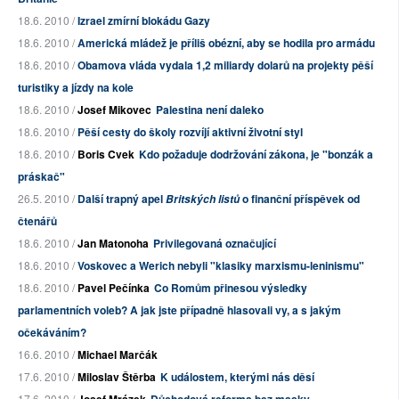
18.6. 2010 /
Izrael zmírní blokádu Gazy
18.6. 2010 /
Americká mládež je příliš obézní, aby se hodila pro armádu
18.6. 2010 /
Obamova vláda vydala 1,2 miliardy dolarů na projekty pěší
turistiky a jízdy na kole
18.6. 2010 /
Josef Mikovec
Palestina není daleko
18.6. 2010 /
Pěší cesty do školy rozvíjí aktivní životní styl
18.6. 2010 /
Boris Cvek
Kdo požaduje dodržování zákona, je "bonzák a
práskač"
26.5. 2010 /
Další trapný apel
o finanční příspěvek od
Britských listů
čtenářů
18.6. 2010 /
Jan Matonoha
Privilegovaná označující
18.6. 2010 /
Voskovec a Werich nebyli "klasiky marxismu-leninismu"
18.6. 2010 /
Pavel Pečínka
Co Romům přinesou výsledky
parlamentních voleb? A jak jste případně hlasovali vy, a s jakým
očekáváním?
16.6. 2010 /
Michael Marčák
17.6. 2010 /
Miloslav Štěrba
K událostem, kterými nás děsí
17.6. 2010 /