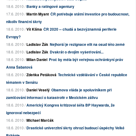
18.6. 2010 /
Banky a ratingové agentury
17.6. 2010 /
Martin Myant
ČR potřebuje státní investice pro budoucnost,
nikoliv finanční škrty
18.6. 2010 /
Vít Klíma
ČR 2020 -- chudá a bezvýznamná periferie
Evropy?
18.6. 2010 /
Ladislav Žák
Nejhorší je rezignace elit na osud této země
18.6. 2010 /
Ladislav Žák
Dvakrát o dvojím vyšetřování...
18.6. 2010 /
Milan Daniel
Proč by měla být veřejnou ochránkyní práv
Anna Šabatová
18.6. 2010 /
Zdeňka Petáková
Technické vzdělávání v České republice
tématem v Senátu
18.6. 2010 /
Daniel Veselý
Obamova vláda je spoluviníkem při
zamlčování informací o katastrofě v Mexickém zálivu
18.6. 2010 /
Americký Kongres kritizoval šéfa BP Haywarda, že
ignoroval nebezpečí
16.6. 2010 /
Michael Marčák
18.6. 2010 /
Drastické univerzitní škrty ohrozí budoucí úspěchy Velké
Británie