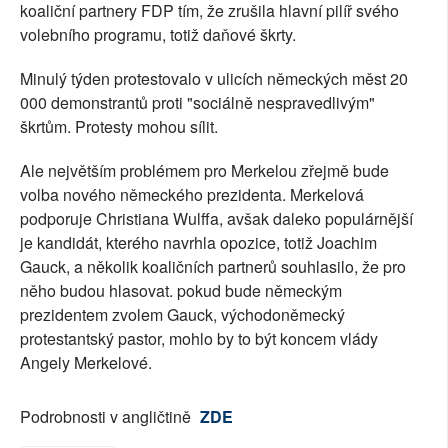
koaliční partnery FDP tím, že zrušila hlavní pilíř svého
volebního programu, totiž daňové škrty.
Minulý týden protestovalo v ulicích německých měst 20
000 demonstrantů proti "sociálně nespravedlivým"
škrtům. Protesty mohou sílit.
Ale největším problémem pro Merkelou zřejmě bude
volba nového německého prezidenta. Merkelová
podporuje Christiana Wulffa, avšak daleko populárnější
je kandidát, kterého navrhla opozice, totiž Joachim
Gauck, a několik koaličních partnerů souhlasilo, že pro
něho budou hlasovat. pokud bude německým
prezidentem zvolem Gauck, východoněmecký
protestantský pastor, mohlo by to být koncem vlády
Angely Merkelové.
Podrobnosti v angličtině
ZDE