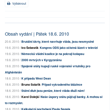
Vytisknout
Obsah vydání | Pátek 18.6. 2010
20.6. 2010 /
Brutální škrty, které navrhuje vláda, jsou nesmyslné
19.6. 2010 /
Ivo Šebestík
Kongres ODS jako očistná lázeň v televizi
19.6. 2010 /
Německá vládní koalice je na pokraji kolapsu
19.6. 2010 /
2000 mrtvých v Kyrgyzstánu
19.6. 2010 /
Spojené státy kupují ruské vojenské vrtulníky pro
Afghánistán
18.6. 2010 /
K případu West Dean
18.6. 2010 /
Bruno Solařík
Případ vykradeného blázince
18.6. 2010 /
Státní dluh jsou peníze, které vláda dluží nám!
18.6. 2010 /
Karel Dolejší
Naše úspory státu půjčují banky. A mohou si
to rozmyslet.
18.6. 2010 /
Kalkulační pochybení Paula Segala