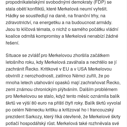
propodnikatelskými svobodnými demokraty (FDP) se
stala obětí konfliktů, které Merkelová neumí vyřešit.
Hádky se soustřeďují na daně, na finanční trhy, na
zdravotnictví, na energetiku a na budoucnost armády.
Jsou to klíčová témata, o nichž o samého počátku vládní
koalice odmítá kompromisy a Merkelová nenabízí žádné
řešení.
Situace se zvlášť pro Merkelovou zhoršila začátkem
letošního roku, kdy Merkelová zaváhala a nechtělo se jí
zachránit Řecko. Kritikové v EU a v USA Merkelovou
obvinili z nerozhodnosti, zatímco Němci zuřili, že po
mnoha letech utahování opasků mají zachraňovat Řecko,
zemi známou chronickým plýtváním. Dalším problémem
pro Merkelovou se stalo, když tento měsíc oznámila balík
škrtů ve výší 80 euro na příští čtyři roky. Balík škrtů vyvolal
po celém Německu kritiku a kritizoval ho i francouzský
prezident Sarkozy, který říká otevřeně, že Merkelové škrty
potlačí hospodářský růst. Merkelová také rozhněvala své