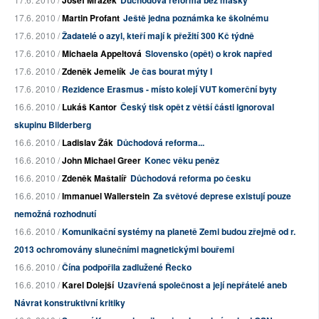
Josef Mrázek
Důchodová reforma bez masky
17.6. 2010 /
Martin Profant
Ještě jedna poznámka ke školnému
17.6. 2010 /
Žadatelé o azyl, kteří mají k přežití 300 Kč týdně
17.6. 2010 /
Michaela Appeltová
Slovensko (opět) o krok napřed
17.6. 2010 /
Zdeněk Jemelík
Je čas bourat mýty I
17.6. 2010 /
Rezidence Erasmus - místo kolejí VUT komerční byty
16.6. 2010 /
Lukáš Kantor
Český tisk opět z větší části ignoroval
skupinu Bilderberg
16.6. 2010 /
Ladislav Žák
Důchodová reforma...
16.6. 2010 /
John Michael Greer
Konec věku peněz
16.6. 2010 /
Zdeněk Maštalíř
Důchodová reforma po česku
16.6. 2010 /
Immanuel Wallerstein
Za světové deprese existují pouze
nemožná rozhodnutí
16.6. 2010 /
Komunikační systémy na planetě Zemi budou zřejmě od r.
2013 ochromovány slunečními magnetickými bouřemi
16.6. 2010 /
Čína podpořila zadlužené Řecko
16.6. 2010 /
Karel Dolejší
Uzavřená společnost a její nepřátelé aneb
Návrat konstruktivní kritiky