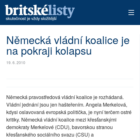
AKTUÁLNÍ VYDÁNÍ
Německá vládní koalice je
na pokraji kolapsu
ARCHIV
TÉMATA
19. 6. 2010
AUTOŘI
PŘÍSPĚVKY NA PROVOZ
Německá pravostředová vládní koalice je rozhádaná.
Vládní jednání jsou jen hašteřením. Angela Merkelová,
kdysi oslavovaná evropská politička, je nyní terčem ostré
kritiky. Německá vládní koalice mezi křesťanskými
demokraty Merkelové (CDU), bavorskou stranou
křesťanského sociálního svazu (CSU) a