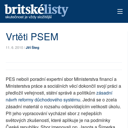
AKTUÁLNÍ VYDÁNÍ
Vrtěti PSEM
ARCHIV
11. 6. 2010 /
Jiří Šteg
TÉMATA
AUTOŘI
PES neboli poradní expertní sbor Ministerstva financí a
PŘÍSPĚVKY NA PROVOZ
Ministerstva práce a sociálních věcí dokončil svojí práci a
předložil veřejnosti, státní správě a politikům
zásadní
návrh reformy důchodového systému
. Jedná se o zcela
zásadní materiál o rozsahu odpovídajícím velikosti úkolu.
Při jeho vypracování vycházel sbor z nejlepších
světových zkušeností, které aplikuje je na podmínky
České republiky. Sbor jmenovali pp. Janota a Šimerka,