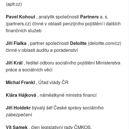
(apfr.cz)
Pavel Kohout
, analytik společnosti
Partners
a. s.
(partners.cz) činné v oblasti penzijního pojištění i dalších
finančních služeb
Jiří Fialka
, partner společnosti
Deloitte
(deloitte.com/cz)
činné v oblasti auditu a poradenství
Jiří Král
, ředitel odboru sociálního pojištění Ministerstva
práce a sociálních věcí
Michal Frankl
, Úřad vlády ČR
Klára Hájková
, náměstkyně ministra financí
Jiří Hoidekr
bývalý šéf České správy sociálního
zabezpečení
Vít Samek
, člen legislativní rady ČMKOS.