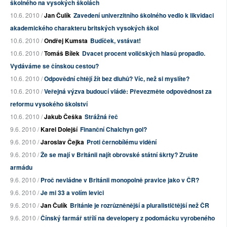
školného na vysokých školách
10.6. 2010 /
Jan Čulík
Zavedení univerzitního školného vedlo k likvidaci
akademického charakteru britských vysokých škol
10.6. 2010 /
Ondřej Kumsta
Budíček, vstávat!
10.6. 2010 /
Tomáš Bílek
Dvacet procent voličských hlasů propadlo.
Vydáváme se čínskou cestou?
10.6. 2010 /
Odpovědní chtějí žít bez dluhů? Víc, než si myslíte?
10.6. 2010 /
Veřejná výzva budoucí vládě: Převezměte odpovědnost za
reformu vysokého školství
10.6. 2010 /
Jakub Češka
Strážná řeč
9.6. 2010 /
Karel Dolejší
Finanční Chalchyn gol?
9.6. 2010 /
Jaroslav Čejka
Proti černobílému vidění
9.6. 2010 /
Že se mají v Británii najít obrovské státní škrty? Zrušte
armádu
9.6. 2010 /
Proč nevládne v Británii monopolně pravice jako v ČR?
9.6. 2010 /
Je mi 33 a volím levici
9.6. 2010 /
Jan Čulík
Británie je rozrůzněnější a pluralističtější než ČR
9.6. 2010 /
Čínský farmář střílí na developery z podomácku vyrobeného