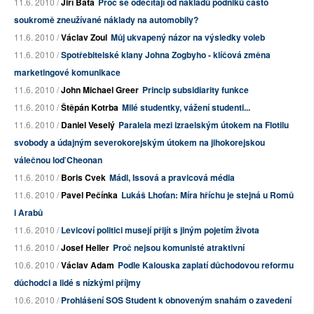
11.6. 2010 /
Jiří Baťa
Proč se odečítají od nákladů podniků často
soukromě zneužívané náklady na automobily?
11.6. 2010 /
Václav Zoul
Můj ukvapený názor na výsledky voleb
11.6. 2010 /
Spotřebitelské klany Johna Zogbyho - klíčová změna
marketingové komunikace
11.6. 2010 /
John Michael Greer
Princip subsidiarity funkce
11.6. 2010 /
Štěpán Kotrba
Milé studentky, vážení studenti...
11.6. 2010 /
Daniel Veselý
Paralela mezi izraelským útokem na Flotilu
svobody a údajným severokorejským útokem na jihokorejskou
válečnou loď Cheonan
11.6. 2010 /
Boris Cvek
Mádl, Issová a pravicová média
11.6. 2010 /
Pavel Pečínka
Lukáš Lhoťan: Míra hříchu je stejná u Romů
i Arabů
11.6. 2010 /
Levicoví politici musejí přijít s jiným pojetím života
11.6. 2010 /
Josef Heller
Proč nejsou komunisté atraktivní
10.6. 2010 /
Václav Adam
Podle Kalouska zaplatí důchodovou reformu
důchodci a lidé s nízkými příjmy
10.6. 2010 /
Prohlášení SOS Student k obnoveným snahám o zavedení