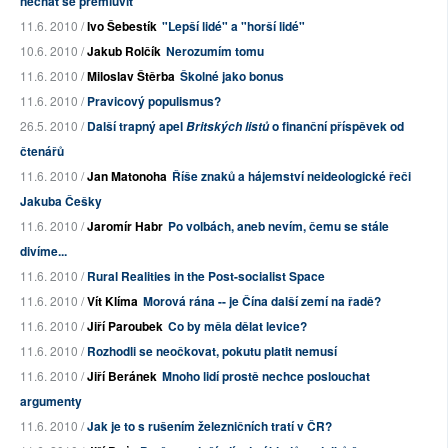
nechat se přemluvit
11.6. 2010 /
Ivo Šebestík
"Lepší lidé" a "horší lidé"
10.6. 2010 /
Jakub Rolčík
Nerozumím tomu
11.6. 2010 /
Miloslav Štěrba
Školné jako bonus
11.6. 2010 /
Pravicový populismus?
26.5. 2010 /
Další trapný apel
o finanční příspěvek od
Britských listů
čtenářů
11.6. 2010 /
Jan Matonoha
Říše znaků a hájemství neideologické řeči
Jakuba Češky
11.6. 2010 /
Jaromír Habr
Po volbách, aneb nevím, čemu se stále
divíme...
11.6. 2010 /
Rural Realities in the Post-socialist Space
11.6. 2010 /
Vít Klíma
Morová rána -- je Čína další zemí na řadě?
11.6. 2010 /
Jiří Paroubek
Co by měla dělat levice?
11.6. 2010 /
Rozhodli se neočkovat, pokutu platit nemusí
11.6. 2010 /
Jiří Beránek
Mnoho lidí prostě nechce poslouchat
argumenty
11.6. 2010 /
Jak je to s rušením železničních tratí v ČR?