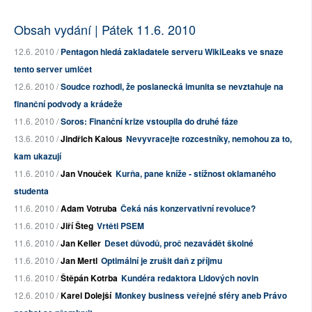
Obsah vydání | Pátek 11.6. 2010
12.6. 2010 /
Pentagon hledá zakladatele serveru WikiLeaks ve snaze
tento server umlčet
12.6. 2010 /
Soudce rozhodl, že poslanecká imunita se nevztahuje na
finanční podvody a krádeže
11.6. 2010 /
Soros: Finanční krize vstoupila do druhé fáze
13.6. 2010 /
Jindřich Kalous
Nevyvracejte rozcestníky, nemohou za to,
kam ukazují
11.6. 2010 /
Jan Vnouček
Kurňa, pane kníže - stížnost oklamaného
studenta
11.6. 2010 /
Adam Votruba
Čeká nás konzervativní revoluce?
11.6. 2010 /
Jiří Šteg
Vrtěti PSEM
11.6. 2010 /
Jan Keller
Deset důvodů, proč nezavádět školné
11.6. 2010 /
Jan Mertl
Optimální je zrušit daň z příjmu
11.6. 2010 /
Štěpán Kotrba
Kundéra redaktora Lidových novin
12.6. 2010 /
Karel Dolejší
Monkey business veřejné sféry aneb Právo