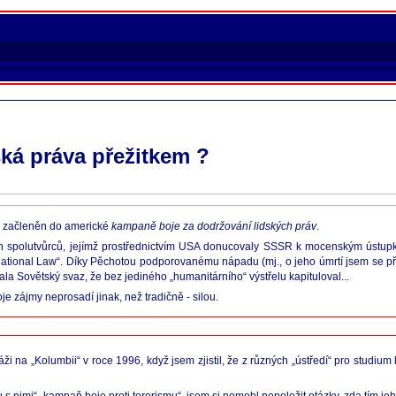
dská práva přežitkem ?
ky začleněn do americké
kampaně boje za dodržování lidských práv
.
ích spolutvůrců, jejímž prostřednictvím USA donucovaly SSSR k mocenským ústup
rnational Law“. Díky Pěchotou podporovanému nápadu (mj., o jeho úmrtí jsem se
la Sovětský svaz, že bez jediného „humanitárního“ výstřelu kapituloval...
e zájmy neprosadí jinak, než tradičně - silou.
 na „Kolumbii“ v roce 1996, když jsem zjistil, že z různých „ústředí“ pro studium l