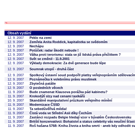
Obsah vydání
12. 9. 2007
Peklo na zemi
12. 9. 2007
Zemřela Anita Roddick, kapitalistka se svědomím
12. 9. 2007
Nechápu
12. 9. 2007
Potůček: radar škodit nebude !
12. 9. 2007
Válka proti terorismu: stala se již lidská práva přežitkem ?
12. 9. 2007
Svět se změnil - 11.9.2001
12. 9. 2007
Výklady demokracie: Za dvě generace bude lépe
12. 9. 2007
Soumrak utopií - druhá část
12. 9. 2007
Spolkový ústavní soud podpořil platby veřejnoprávním sdělovac
12. 9. 2007
Poznámečka k volebnímu právu muslimek
12. 9. 2007
Zbytečná patálie
12. 9. 2007
O posledních věcech
11. 9. 2007
Bude znamenat Klausova porážka pád kabinetu?
11. 9. 2007
Krokodýlí slzy nad cenami taxikářů
10. 9. 2007
Skandálně manipulativní průzkum veřejného mínění
11. 9. 2007
Modernizace ČSSD
11. 9. 2007
Ta sebedůvěřivá média!
11. 9. 2007
Čistá voda ve Střední Asii díky Čechům
11. 9. 2007
Zastánci rozpadu Belgie hledají vzor v bývalém Československu
11. 9. 2007
Britští konzervativci: Bohatství a status celebrity vás neučiní šťas
11. 9. 2007
Roš hašana 5768: Kniha života a kniha smrti - aneb kdy odhodit s