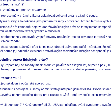
 to, jak Němci označovali za války odbojáře za teroristy.
i terorismu“ ?
u založeny na „priorizaci“
represe
.
kty represe měly v rámci zákona uplatňovat policejní orgány a řádné soudy.
y mezi státy, a to dokonce jako primární zásady k odvracení hrozeb teroristických a
po historické éře kampaně boje za dodržování lidských práv, se formy metod kampaně 
smu westernového ražení, týráním a mučením...
jí nepředcházely emotivně vypjaté návody brutálních metod likvidace teroristů? 
t“ v New Yorku?
hosti ustoupit. Jakož i před jejím, mezinárodní právo popírajícím nárokem, že zd
čí pouze její tvrzení o existenci protivníkových rozvinutých ničivých schopností, ja
rodního práva lidských práv?
álky. Připomínají se zásady mezinárodních paktů z šedesátých let, zejména pak „Dekl
cházejí z provázanosti mezinárodní bezpečnosti a sociálního pokroku, odstraňov
i terorismu“?
 a jednak dovnitř občanské společnosti.
erorismu“ s postojem Bushovy administrativy interpretujícím vítězství USA ve stude
ntivního
odzbrojovacího úderu proti Rusku a Číně. Jenž by zničil jejich
odstrašuj
ký cíl „kampaně“? Když upozorňují, že USA kamuflují budování uvedeného systému