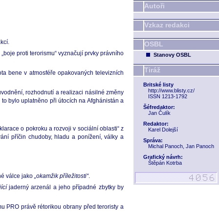
Autoři
Vzkaz redakci
kcí.
OSBL
„boje proti terorismu“
vyznačují prvky právního
Stanovy OSBL
Tiráž
Nota bene v atmosféře opakovaných televizních
Britské listy
http://www.blisty.cz/
ůvodnění, rozhodnutí a realizaci násilné změny
ISSN 1213-1792
k to bylo uplatněno při útocích na Afghánistán a
Šéfredaktor:
Jan Čulík
Redaktor:
arace o pokroku a rozvoji v sociální oblasti“ z
Karel Dolejší
ání příčin chudoby, hladu a ponížení, války a
Správa:
Michal Panoch, Jan Panoch
Grafický návrh:
Štěpán Kotrba
né válce jako
„okamžik příležitosti“
.
ící
jaderný arzenál a jeho případné zbytky by
 PRO právě rétorikou obrany před teroristy a