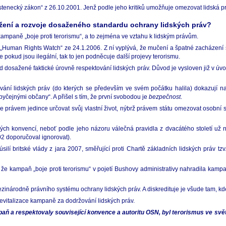
tenecký zákon“ z 26.10.2001. Jenž podle jeho kritiků umožňuje omezovat lidská pr
ržení a rozvoje dosaženého standardu ochrany lidských práv?
cí kampaně „boje proti terorismu“, a to zejména ve vztahu k lidským právům.
ou „Human Rights Watch“ ze 24.1.2006. Z ní vyplývá, že mučení a špatné zacházení
pokud jsou ilegální, tak to jen podněcuje další projevy terorismu.
 dosažené faktické úrovně respektování lidských práv. Důvod je vysloven již v úvodu.
ání lidských práv (do kterých se především ve svém počátku halila) dokazují na
obyčejnými občany“. A přišel s tím, že první svobodou je
bezpečnost
.
 právem jedince určovat svůj vlastní život, nýbrž právem státu omezovat osobní
ch konvencí, neboť podle jeho názoru válečná pravidla z dvacátého století už ne
02 doporučoval ignorovat).
silí britské vlády z jara 2007, směřující proti Chartě základních lidských práv t
 že kampaň „boje proti terorismu“ v pojetí Bushovy administrativy nahradila kamp
inárodně právního systému ochrany lidských práv. A diskredituje je všude tam, kde
revitalizace kampaně za dodržování lidských práv.
 a respektovaly související konvence a autoritu OSN, byl terorismus ve svět