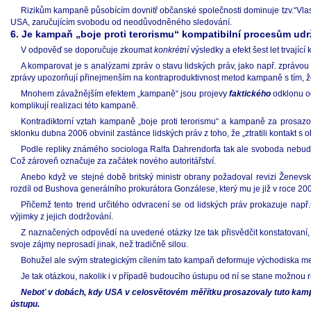
Rizikům kampaně působícím dovnitř občanské společnosti dominuje tzv.“Vlas
USA, zaručujícím svobodu od neodůvodněného sledování.
6. Je kampaň „boje proti terorismu“ kompatibilní procesům ud
V odpověď se doporučuje zkoumat
konkrétní
výsledky a efekt šest let trvají
A komparovat je s analýzami zpráv o stavu lidských práv, jako např. zpráv
zprávy upozorňují přinejmenším na kontraproduktivnost metod kampaně s tím, že 
Mnohem závažnějším efektem „kampaně“ jsou projevy
faktického
odklonu od
komplikují realizaci této kampaně.
Kontradiktorní vztah kampaně „boje proti terorismu“ a kampaně za prosazov
sklonku dubna 2006 obvinil zastánce lidských práv z toho, že „ztratili kontakt s 
Podle repliky známého sociologa Ralfa Dahrendorfa tak ale svoboda nebude
Což zároveň označuje za začátek nového autoritářství.
Anebo když ve stejné době britský ministr obrany
požadoval revizi Ženevský
rozdíl od Bushova generálního prokurátora Gonzálese, který mu je již v roce 20
Přičemž tento trend určitého odvracení se od lidských práv prokazuje např.ú
výjimky z jejich dodržování.
Z naznačených odpovědí na uvedené otázky lze tak přisvědčit konstatovaní,
svoje zájmy neprosadí jinak, než tradičně silou.
Bohužel ale svým strategickým cílením tato kampaň deformuje východiska mez
Je tak otázkou, nakolik i v případě budoucího ústupu od ní se stane možnou 
Neboť v dobách, kdy USA v celosvětovém měřítku prosazovaly tuto kampaň
ústupu.