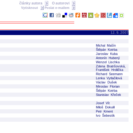
články autora
O autorovi
Vytisknout
Poslat e-mailem
12. 9. 2007
Michal Mašín
Štěpán Kotrba
Jaroslav Kuba
Antonín Hubený
Wenzel Lischka
Zdena Bratršovská,
František Hrdlička
Richard Seemann
Lenka Vytlačilová
Václav Dušek
Miroslav Florian
Štěpán Kotrba
Stanislav Křeček
Josef Vít
Miloš Dokulil
Petr Kment
Ivo Šebestík