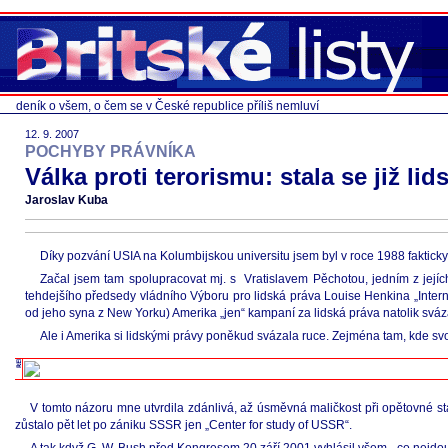
deník o všem, o čem se v České republice příliš nemluví
12. 9. 2007
POCHYBY PRÁVNÍKA
Válka proti terorismu: stala se již li
Jaroslav Kuba
Díky pozvání USIA na Kolumbijskou universitu jsem byl v roce 1988 faktic
Začal jsem tam spolupracovat mj. s Vratislavem Pěchotou, jedním z jej
tehdejšího předsedy vládního Výboru pro lidská práva Louise Henkina „Inte
od jeho syna z New Yorku) Amerika „jen“ kampaní za lidská práva natolik sváza
Ale i Amerika si lidskými právy poněkud svázala ruce. Zejména tam, kde svoj
V tomto názoru mne utvrdila zdánlivá, až úsměvná maličkost při opětovné stáži
zůstalo pět let po zániku SSSR jen „Center for study of USSR“.