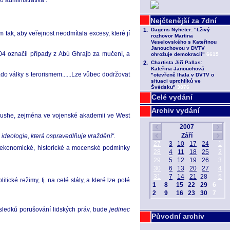
 administrativa :
 tak, aby veřejnost neodmítala excesy, které jí
04 označil případy z Abú Ghrajb za mučení, a
.do války s terorismem......Lze vůbec dodržovat
Celé vydání
Archiv vydání
Bushe, zejména ve vojenské akademii ve West
z ideologie, která ospravedlňuje vraždění“.
lně-ekonomické, historické a mocenské podmínky
cké režimy, tj. na celé státy, a které lze poté
ůsledků porušování lidských práv, bude
jedinec
Původní archiv