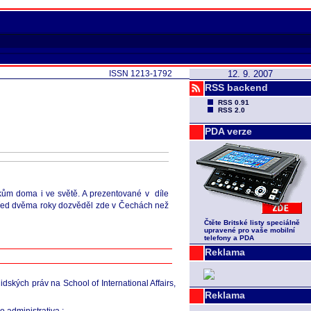
ISSN 1213-1792
12. 9. 2007
RSS backend
RSS 0.91
RSS 2.0
PDA verze
kům doma i ve světě. A prezentované v díle
 před dvěma roky dozvěděl zde v Čechách než
Čtěte Britské listy speciálně
upravené pro vaše mobilní
telefony a PDA
Reklama
idských práv na School of International Affairs,
Reklama