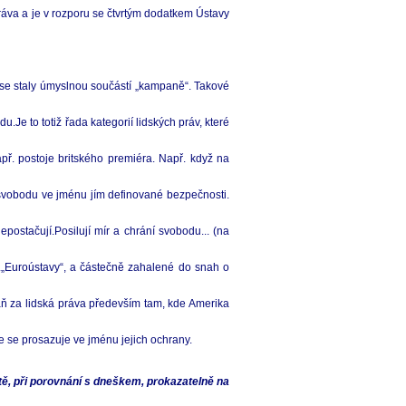
áva a je v rozporu se čtvrtým dodatkem Ústavy
 se staly úmyslnou součástí „kampaně“. Takové
Je to totiž řada kategorií lidských práv, které
př. postoje britského premiéra. Např. když na
 svobodu ve jménu jím definované bezpečnosti.
postačují.Posilují mír a chrání svobodu... (na
zv.„Euroústavy“, a částečně zahalené do snah o
aň za lidská práva především tam, kde Amerika
 se prosazuje ve jménu jejich ochrany.
ě, při porovnání s dneškem, prokazatelně na