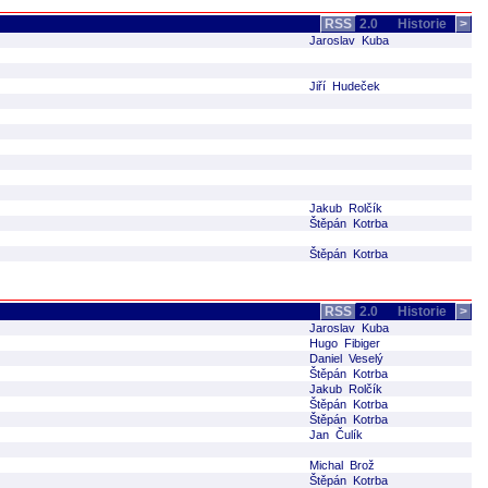
RSS
2.0
Historie
>
Jaroslav Kuba
Jiří Hudeček
Jakub Rolčík
Štěpán Kotrba
Štěpán Kotrba
RSS
2.0
Historie
>
Jaroslav Kuba
Hugo Fibiger
Daniel Veselý
Štěpán Kotrba
Jakub Rolčík
Štěpán Kotrba
Štěpán Kotrba
Jan Čulík
Michal Brož
Štěpán Kotrba