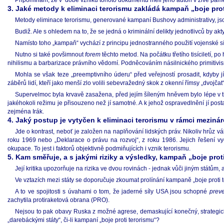
Připomínám, že v době vzniku tohoto dokumentu měli jeho autoři v živé paměti
3. Jaké metody k eliminaci terorismu zakládá kampaň „boje prot
Metody eliminace terorismu, generované kampaní Bushovy administrativy, jso
Budiž. Ale s ohledem na to, že se jedná o kriminální delikty jednotlivců by a
Namísto toho „kampaň“ vychází z principu jednostranného použití vojenské síl
Nutno si také povšimnout
forem
těchto metod. Na počátku třetího tisíciletí, 
nihilismu a barbarizace právního vědomí. Podněcováním násilnického primitivi
Mohla se však teze „preemptivního úderu“ před veřejností prosadit, kdyby 
záběrů lidí, kteří jako menší zlo volili sebevražedný skok z okenní římsy „dvojča
Supervelmoc byla krvavě zasažena, před jejím šíleným hněvem bylo lépe v tic
jakéhokoli režimu je přisouzeno než jí samotné. A k jehož ospravedlnění jí posta
zejména Irák.
4. Jaký postup je vytyčen k eliminaci terorismu v rámci meziná
Jde o kontrast, neboť je založen na naplňování lidských práv. Nikoliv hrůz v
roku 1969 nebo „Deklarace o právu na rozvoj“, z roku 1986. Jejich řešení vy
okupace. To jest i faktorů objektivně podmiňujících i vznik terorismu.
5. Kam směřuje, a s jakými riziky a výsledky, kampaň „boje prot
Její kritika upozorňuje na rizika ve dvou rovinách - jednak vůči jiným státům,
Ve vztazích mezi státy se doporučuje zkoumat prolínání kampaně „boje proti t
A to ve spojitosti s úvahami o tom, že jaderné síly USA jsou schopné
preve
zachytila protiraketová obrana (PRO).
Nejsou to pak obavy Ruska z možné agrese, demaskující konečný, strategic
„darebáckými státy“, či-li kampaní „boje proti terorismu“?