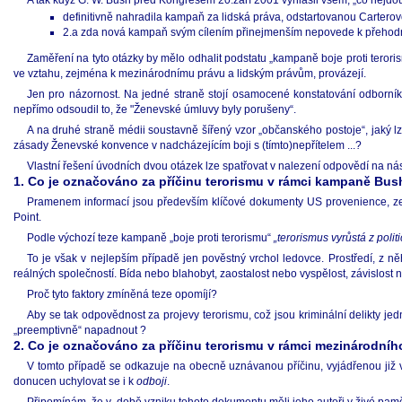
A tak když G. W. Bush před Kongresem 20.září 2001 vyhlásil všem, „co nejdou s
definitivně nahradila kampaň za lidská práva, odstartovanou Carterov
2.a zda nová kampaň svým cílením přinejmenším nepovede k přehodn
Zaměření na tyto otázky by mělo odhalit podstatu „kampaně boje proti teroris
ve vztahu, zejména k mezinárodnímu právu a lidským právům, provázejí.
Jen pro názornost. Na jedné straně stojí osamocené konstatování odborník
nepřímo odsoudil to, že "Ženevské úmluvy byly porušeny“.
A na druhé straně médii soustavně šířený vzor „občanského postoje“, jaký lze
zásady Ženevské konvence v nadcházejícím boji s (tímto)nepřítelem ...?
Vlastní řešení úvodních dvou otázek lze spatřovat v nalezení odpovědí na nás
1. Co je označováno za příčinu terorismu v rámci kampaně Bush
Pramenem informací jsou především klíčové dokumenty US provenience, ze
Point.
Podle výchozí teze kampaně „boje proti terorismu“
„terorismus vyrůstá z polit
To je však v nejlepším případě jen pověstný vrchol ledovce. Prostředí, z ně
reálných společností. Bída nebo blahobyt, zaostalost nebo vyspělost, závislost
Proč tyto faktory zmíněná teze opomíjí?
Aby se tak odpovědnost za projevy terorismu, což jsou kriminální delikty jedn
„preemptivně“ napadnout ?
2. Co je označováno za příčinu terorismu v rámci mezinárodníh
V tomto případě se odkazuje na obecně uznávanou příčinu, vyjádřenou již v
donucen uchylovat se i k
odboji
.