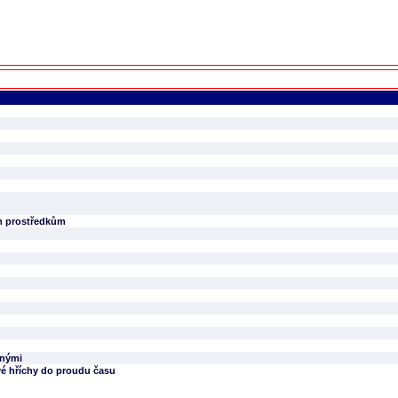
ím prostředkům
tnými
vé hříchy do proudu času