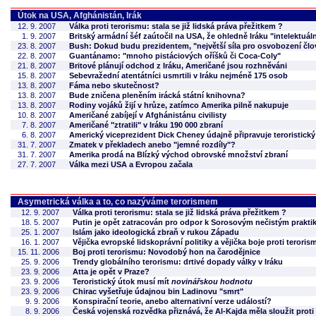
Útok na USA, Afghánistán, Irák
12. 9. 2007
Válka proti terorismu: stala se již lidská práva přežitkem ?
1. 9. 2007
Britský armádní šéf zaútočil na USA, že ohledně Iráku "intelektuá
23. 8. 2007
Bush: Dokud budu prezidentem, "největší síla pro osvobození člov
22. 8. 2007
Guantánamo: "mnoho pistáciových oříšků či Coca-Coly"
21. 8. 2007
Britové plánují odchod z Iráku, Američané jsou rozhněváni
15. 8. 2007
Sebevražední atentátníci usmrtili v Iráku nejméně 175 osob
13. 8. 2007
Fáma nebo skutečnost?
13. 8. 2007
Bude zničena pleněním irácká státní knihovna?
13. 8. 2007
Rodiny vojáků žijí v hrůze, zatímco Amerika pilně nakupuje
10. 8. 2007
Američané zabíjejí v Afghánistánu civilisty
7. 8. 2007
Američané "ztratili" v Iráku 190 000 zbraní
6. 8. 2007
Americký viceprezident Dick Cheney údajně připravuje teroristick
31. 7. 2007
Zmatek v překladech anebo "jemné rozdíly"?
31. 7. 2007
Amerika prodá na Blízký východ obrovské množství zbraní
27. 7. 2007
Válka mezi USA a Evropou začala
Asymetrická válka a to, co nazýváme terorismem
12. 9. 2007
Válka proti terorismu: stala se již lidská práva přežitkem ?
18. 5. 2007
Putin je opět zatracován pro odpor k Sorosovým nečistým prakt
25. 1. 2007
Islám jako ideologická zbraň v rukou Západu
16. 1. 2007
Vějička evropské lidskoprávní politiky a vějička boje proti teroris
15. 11. 2006
Boj proti terorismu: Novodobý hon na čarodějnice
25. 9. 2006
Trendy globálního terorismu: drtivé dopady války v Iráku
23. 9. 2006
Atta je opět v Praze?
23. 9. 2006
Teroristický útok musí mít
novinářskou hodnotu
23. 9. 2006
Chirac vyšetřuje údajnou bin Ladinovu "smrt"
9. 9. 2006
Konspirační teorie, anebo alternativní verze událostí?
8. 9. 2006
Česká vojenská rozvědka přiznává, že Al-Kajda měla sloužit prot