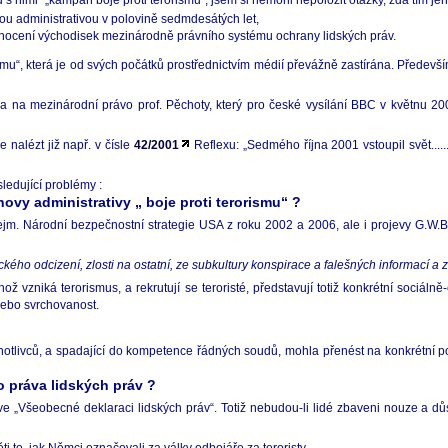
 nimi“ „kampaň boje proti terorismu“, jsem si nemohl nepoložit otázky, zda tím jeho
ou administrativou v polovině sedmdesátých let,
ocení východisek mezinárodně právního systému ochrany lidských práv.
mu“, která je od svých počátků prostřednictvím médií převážně zastírána. Především
a na mezinárodní právo prof. Pěchoty, který pro české vysílání BBC v květnu 20
 nalézt již např. v čísle
42/2001
Reflexu: „Sedmého října 2001 vstoupil svět.....
ledující problémy :
ovy administrativy „ boje proti terorismu“ ?
jm. Národní bezpečnostní strategie USA z roku 2002 a 2006, ale i projevy G.W.
ického odcizení, zlosti na ostatní, ze subkultury konspirace a falešných informací a 
hož vzniká terorismus, a rekrutují se teroristé, představují totiž konkrétní sociá
 nebo svrchovanost.
otlivců, a spadající do kompetence řádných soudů, mohla přenést na konkrétní politi
o práva lidských práv ?
e „Všeobecné deklaraci lidských práv“. Totiž nebudou-li lidé zbaveni nouze a d