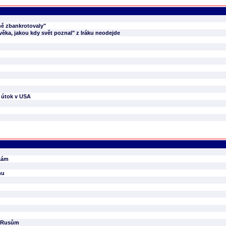
lně zbankrotovaly"
ěka, jakou kdy svět poznal" z Iráku neodejde
ý útok v USA
ikám
mu
i Rusům