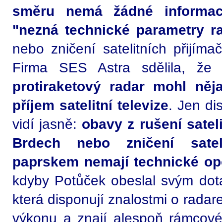
směru nemá žádné informac
"nezná technické parametry 
nebo zničení satelitních přijím
Firma SES Astra sdělila, že
protiraketový radar mohl ně
příjem satelitní televize
. Jen di
vidí jasně:
obavy z rušení satel
Brdech nebo zničení satel
paprskem nemají technické op
kdyby Potůček obeslal svým dot
která disponují znalostmi o rada
výkonu a znají alespoň rámcové