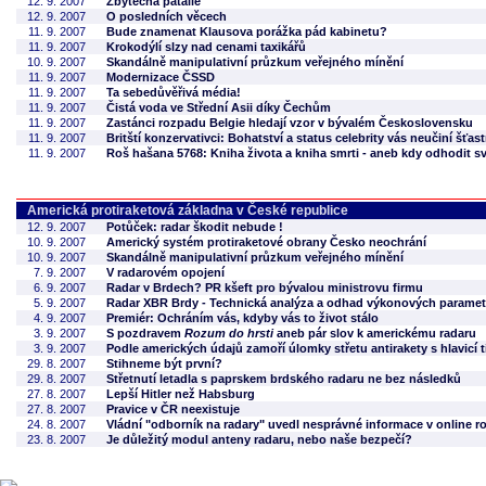
12. 9. 2007
Zbytečná patálie
12. 9. 2007
O posledních věcech
11. 9. 2007
Bude znamenat Klausova porážka pád kabinetu?
11. 9. 2007
Krokodýlí slzy nad cenami taxikářů
10. 9. 2007
Skandálně manipulativní průzkum veřejného mínění
11. 9. 2007
Modernizace ČSSD
11. 9. 2007
Ta sebedůvěřivá média!
11. 9. 2007
Čistá voda ve Střední Asii díky Čechům
11. 9. 2007
Zastánci rozpadu Belgie hledají vzor v bývalém Československu
11. 9. 2007
Britští konzervativci: Bohatství a status celebrity vás neučiní šťas
11. 9. 2007
Roš hašana 5768: Kniha života a kniha smrti - aneb kdy odhodit s
Americká protiraketová základna v České republice
12. 9. 2007
Potůček: radar škodit nebude !
10. 9. 2007
Americký systém protiraketové obrany Česko neochrání
10. 9. 2007
Skandálně manipulativní průzkum veřejného mínění
7. 9. 2007
V radarovém opojení
6. 9. 2007
Radar v Brdech? PR kšeft pro bývalou ministrovu firmu
5. 9. 2007
Radar XBR Brdy - Technická analýza a odhad výkonových paramet
4. 9. 2007
Premiér: Ochráním vás, kdyby vás to život stálo
3. 9. 2007
S pozdravem
Rozum do hrsti
aneb pár slov k americkému radaru
3. 9. 2007
Podle amerických údajů zamoří úlomky střetu antirakety s hlavicí t
29. 8. 2007
Stihneme být první?
29. 8. 2007
Střetnutí letadla s paprskem brdského radaru ne bez následků
27. 8. 2007
Lepší Hitler než Habsburg
27. 8. 2007
Pravice v ČR neexistuje
24. 8. 2007
Vládní "odborník na radary" uvedl nesprávné informace v online 
23. 8. 2007
Je důležitý modul anteny radaru, nebo naše bezpečí?