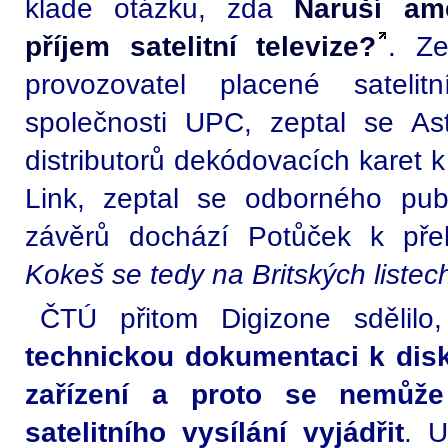
klade otázku, zda
Naruší am
příjem satelitní televize?
. Ze
provozovatel placené sateli
společnosti UPC, zeptal se As
distributorů dekódovacích karet k
Link, zeptal se odborného publi
závěrů dochází Potůček k přek
Kokeš se tedy na Britských liste
ČTÚ přitom Digizone sdělil
technickou dokumentaci k di
zařízení a proto se nemůž
satelitního vysílání vyjádřit
. U