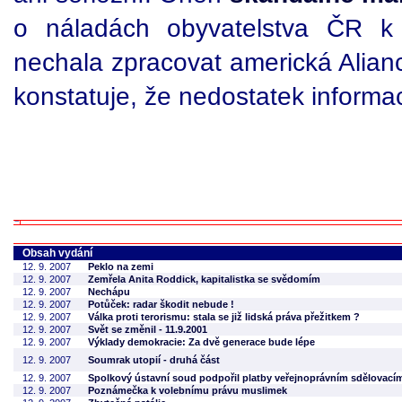
o náladách obyvatelstva ČR k 
nechala zpracovat americká Alia
konstatuje, že nedostatek informac
Obsah vydání
12. 9. 2007
Peklo na zemi
12. 9. 2007
Zemřela Anita Roddick, kapitalistka se svědomím
12. 9. 2007
Nechápu
12. 9. 2007
Potůček: radar škodit nebude !
12. 9. 2007
Válka proti terorismu: stala se již lidská práva přežitkem ?
12. 9. 2007
Svět se změnil - 11.9.2001
12. 9. 2007
Výklady demokracie: Za dvě generace bude lépe
12. 9. 2007
Soumrak utopií - druhá část
12. 9. 2007
Spolkový ústavní soud podpořil platby veřejnoprávním sdělovac
12. 9. 2007
Poznámečka k volebnímu právu muslimek