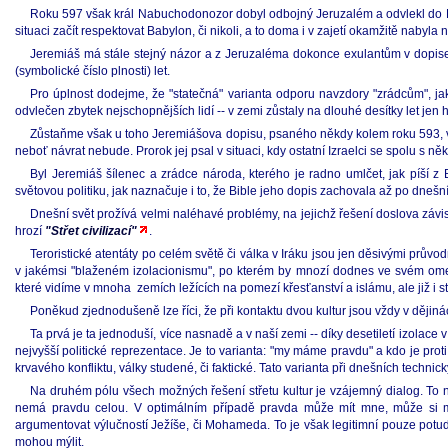
Roku 597 však král Nabuchodonozor dobyl odbojný Jeruzalém a odvlekl do Baby
situaci začít respektovat Babylon, či nikoli, a to doma i v zajetí okamžitě nabyla 
Jeremiáš má stále stejný názor a z Jeruzaléma dokonce exulantům v dopise
(symbolické číslo plnosti) let.
Pro úplnost dodejme, že "statečná" varianta odporu navzdory "zrádcům", jak
odvlečen zbytek nejschopnějších lidí -- v zemi zůstaly na dlouhé desítky let jen 
Zůstaňme však u toho Jeremiášova dopisu, psaného někdy kolem roku 593, ve
neboť návrat nebude. Prorok jej psal v situaci, kdy ostatní Izraelci se spolu s n
Byl Jeremiáš šílenec a zrádce národa, kterého je radno umlčet, jak píší z
světovou politiku, jak naznačuje i to, že Bible jeho dopis zachovala až po dnešn
Dnešní svět prožívá velmi naléhavé problémy, na jejichž řešení doslova závisí
hrozí
"Střet civilizací"
.
Teroristické atentáty po celém světě či válka v Iráku jsou jen děsivými průvod
v jakémsi "blaženém izolacionismu", po kterém by mnozí dodnes ve svém omeze
které vidíme v mnoha zemích ležících na pomezí křesťanství a islámu, ale již i 
Poněkud zjednodušeně lze říci, že při kontaktu dvou kultur jsou vždy v dějinác
Ta prvá je ta jednoduší, více nasnadě a v naší zemi -- díky desetiletí izolace 
nejvyšší politické reprezentace. Je to varianta: "my máme pravdu" a kdo je proti
krvavého konfliktu, války studené, či faktické. Tato varianta při dnešních techni
Na druhém pólu všech možných řešení střetu kultur je vzájemný dialog. To n
nemá pravdu celou. V optimálním případě pravda může mít mne, může si mne
argumentovat výlučností Ježíše, či Mohameda. To je však legitimní pouze potud
mohou mýlit.