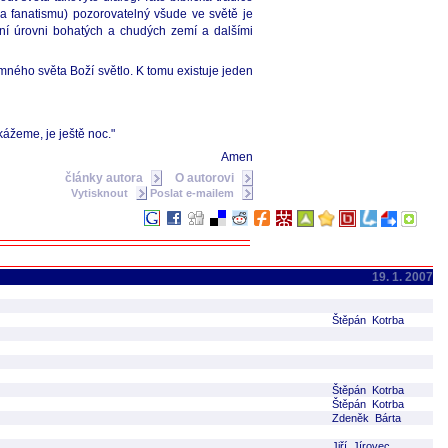
a fanatismu) pozorovatelný všude ve světě je
otní úrovni bohatých a chudých zemí a dalšími
temného světa Boží světlo. K tomu existuje jeden
kážeme, je ještě noc."
Amen
články autora
O autorovi
Vytisknout
Poslat e-mailem
19. 1. 2007
Štěpán Kotrba
Štěpán Kotrba
Štěpán Kotrba
Zdeněk Bárta
Jiří Jírovec