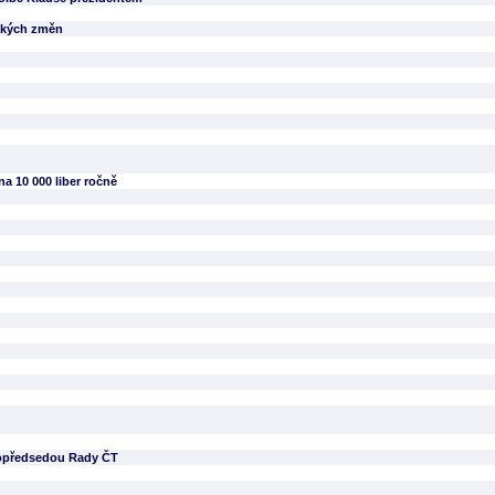
ických změn
na 10 000 liber ročně
topředsedou Rady ČT