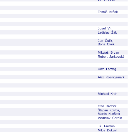
Tomáš Krček
Josef Vít
Ladislav Žák
Jan Čulík,
Boris Cvek
Mikuláš Bryan
Robert Jarkovský
Uwe Ladwig
Alex Koenigsmark
Michael Kroh
Otto Drexler
Štěpán Kotrba,
Martin Kunštek
Vladislav Černík
Jiří Faimon
Miloš Dokulil