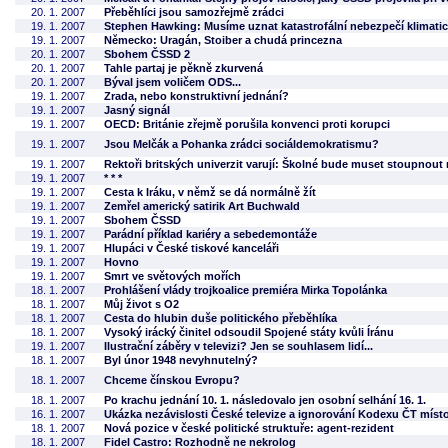
20. 1. 2007
Přeběhlíci jsou samozřejmě zrádci
19. 1. 2007
Stephen Hawking: Musíme uznat katastrofální nebezpečí klimat
19. 1. 2007
Německo: Uragán, Stoiber a chudá princezna
20. 1. 2007
Sbohem ČSSD 2
20. 1. 2007
Tahle partaj je pěkně zkurvená
20. 1. 2007
Býval jsem voličem ODS...
19. 1. 2007
Zrada, nebo konstruktivní jednání?
19. 1. 2007
Jasný signál
19. 1. 2007
OECD: Británie zřejmě porušila konvenci proti korupci
19. 1. 2007
Jsou Melčák a Pohanka zrádci sociáldemokratismu?
19. 1. 2007
Rektoři britských univerzit varují: Školné bude muset stoupnout 
19. 1. 2007
* * *
19. 1. 2007
Cesta k Iráku, v němž se dá normálně žít
19. 1. 2007
Zemřel americký satirik Art Buchwald
19. 1. 2007
Sbohem ČSSD
19. 1. 2007
Parádní příklad kariéry a sebedemontáže
19. 1. 2007
Hlupáci v České tiskové kanceláři
19. 1. 2007
Hovno
19. 1. 2007
Smrt ve světových mořích
18. 1. 2007
Prohlášení vlády trojkoalice premiéra Mirka Topolánka
18. 1. 2007
Můj život s O2
18. 1. 2007
Cesta do hlubin duše politického přeběhlíka
18. 1. 2007
Vysoký irácký činitel odsoudil Spojené státy kvůli Íránu
19. 1. 2007
Ilustrační záběry v televizi? Jen se souhlasem lidí...
18. 1. 2007
Byl únor 1948 nevyhnutelný?
18. 1. 2007
Chceme čínskou Evropu?
18. 1. 2007
Po krachu jednání 10. 1. následovalo jen osobní selhání 16. 1.
16. 1. 2007
Ukázka nezávislosti České televize a ignorování Kodexu ČT mís
18. 1. 2007
Nová pozice v české politické struktuře: agent-rezident
18. 1. 2007
Fidel Castro: Rozhodně ne nekrolog