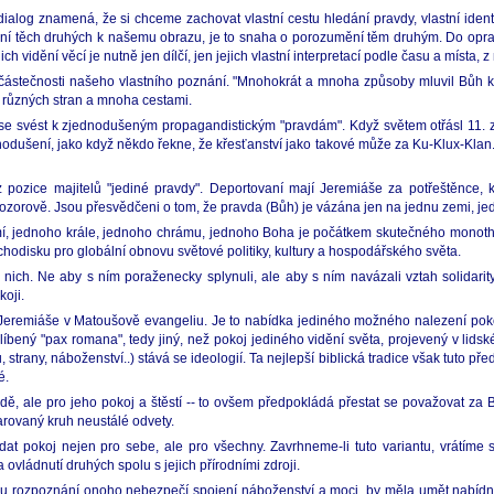
og znamená, že si chceme zachovat vlastní cestu hledání pravdy, vlastní identitu
edělání těch druhých k našemu obrazu, je to snaha o porozumění těm druhým. Do opra
ch vidění věcí je nutně jen dílčí, jen jejich vlastní interpretací podle času a místa, z
částečnosti našeho vlastního poznání. "Mnohokrát a mnoha způsoby mluvil Bůh k
z různých stran a mnoha cestami.
e svést k zjednodušeným propagandistickým "pravdám". Když světem otřásl 11. z
ednodušení, jako když někdo řekne, že křesťanství jako takové může za Ku-Klux-Kl
ozice majitelů "jediné pravdy". Deportovaní mají Jeremiáše za potřeštěnce, k
rově. Jsou přesvědčeni o tom, že pravda (Bůh) je vázána jen na jednu zemi, jedn
mí, jednoho krále, jednoho chrámu, jednoho Boha je počátkem skutečného monothe
odisku pro globální obnovu světové politiky, kultury a hospodářského světa.
 nich. Ne aby s ním poraženecky splynuli, ale aby s ním navázali vztah solidarit
oji.
a Jeremiáše v Matoušově evangeliu. Je to nabídka jediného možného nalezení poko
líbený "pax romana", tedy jiný, než pokoj jediného vidění světa, projevený v lid
trany, náboženství..) stává se ideologií. Ta nejlepší biblická tradice však tuto před
é.
avdě, ale pro jeho pokoj a štěstí -- to ovšem předpokládá přestat se považovat za
arovaný kruh neustálé odvety.
 hledat pokoj nejen pro sebe, ale pro všechny. Zavrhneme-li tuto variantu, vrátí
ovládnutí druhých spolu s jejich přírodními zdroji.
bou rozpoznání onoho nebezpečí spojení náboženství a moci, by měla umět nabídnou