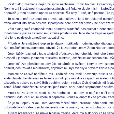
Vést dialog znamená nejen že spolu nechceme už dál bojovat. Opravdový dial
Není to ani lhostejnost k názorům ostatních, ani finta ke skryté misii -- k př
nepovažují toho druhého apriori za nositele lží a omylů, lidé, kteří pochopí, že jeji
To neznamená rezignaci na pravdu jako takovou, je to jen pokorné uznání 
třeba vnímat tato slova doslova: k pomyslné hoře poznání pravdy lze přicházet 
Vést dialog také znamená: tomu druhému skutečně naslouchat a nenechat s
mnohokrát slyšet že za terorismus může prostě islám. Je to stejně tragické zj
jej v jeho pozitivech a nedémonizovat si ho.
Příběh o Jeremiášově dopisu je dávným příkladem odmítnutého dialogu z p
Komentátoři jej nezapomenou obvinit, že je zaprodancem v žoldu Nabuchodonozo
Jeremiášův rozchod s touto tehdejší představou jednoho lidu, jednoho úze
alespoň k jednomu jedinému "etickému minimu", jakožto ke konsensuálnímu vých
Jeremiáš zve přesídlence, aby žili solidárně se světem, který je nyní kolem
odmítat, odsuzovat a moralizovat, abychom mu byli svědky o pravém životě a pok
Modlete se za své nepřátele, tak - zdánlivě absurdně - navazuje Kristus n
krále Davida, ke kterému se Izraelci upnuli, jiný než dnes západním světem ob
takovéhoto pokoje se stává Bůh pouhým idolem v rukou těch, či oněch lidí (státu, s
země, žádné náboženství nevlastní plně Boha, není jediné stoprocentně správn
Modlit se za Babylon, modlit se za nepřátele -- ne aby se obrátil k naší pr
nebudou vyloučeni ani mí včerejší nepřátelé. Pouze a jenom tak se prolomí zač
Že je to utopie? Nikoli: Tato varianta řešení střetu civilizací nám nabízí
dobyvatelských válek, v nichž neosvědčíme nic jiného, než svou touhu po moci a 
A jsem přesvědčen, že právě biblická tradice, která má historicky již za se