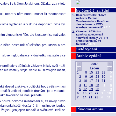
atele i s králem Jojakínem. Otázka, zda v této
lili, neboť v něm budou muset žít "sedmdesát"
itivně vypleněn a v druhé deportační vlně byl
u okupantské říše, ale k usazení se natrvalo,
je něco nesmírně důležitého pro lidstvo a pro
Celé vydání
ím slovem globalizace, v důsledku níž stále více
Archiv vydání
y prolínaly v dějinách vždycky. Nikdy svět nežil
ské kostely stojící vedle muslimských mešit,
také dosud získávaly politické body většiny naší
nutí či zničení jedněch druhými, je to varianta
 jako takového na naší planetě.
to pouze pokorné uvědomění si, že nikdy nikdo
damentalističtí křesťané či muslimové budou
Původní archiv
e jsou jen jejich hledači a svědkové, kteří se