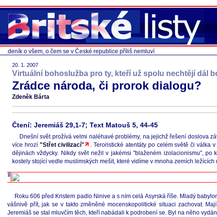
deník o všem, o čem se v České republice příliš nemluví
20. 1. 2007
Virtuální bohoslužba pro ty, kteří už spolu nechtějí dál b
Zrádce národa, či prorok dialogu?
Zdeněk Bárta
Čtení: Jeremiáš 29,1-7; Text Matouš 5, 44-45
Dnešní svět prožívá velmi naléhavé problémy, na jejichž řešení doslova závi
více hrozí
"Střet civilizací"
. Teroristické atentáty po celém světě či válka 
dějinách vždycky. Nikdy svět nežil v jakémsi "blaženém izolacionismu", p
kostely stojící vedle muslimských mešit, které vidíme v mnoha zemích ležících 
Roku 606 před Kristem padlo Ninive a s ním celá Asyrská říše. Mladý babylo
vášnivě přít, jak se v takto změněné mocenskopolitické situaci zachovat. 
Jeremiáš se stal mluvčím těch, kteří nabádali k podrobení se. Byl na něho vyd