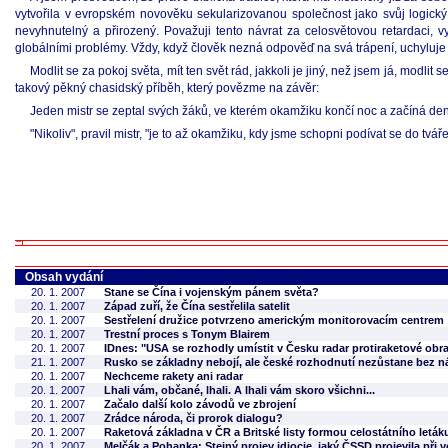
vytvořila v evropském novověku sekularizovanou společnost jako svůj logick
nevyhnutelný a přirozený. Považuji tento návrat za celosvětovou retardaci, v
globálními problémy. Vždy, když člověk nezná odpověď na svá trápení, uchyluj
Modlit se za pokoj světa, mít ten svět rád, jakkoli je jiný, než jsem já, modl
takový pěkný chasidský příběh, který povězme na závěr:
Jeden mistr se zeptal svých žáků, ve kterém okamžiku končí noc a začíná den.
"Nikoliv", pravil mistr, "je to až okamžiku, kdy jsme schopni podívat se do tv
Obsah vydání
20. 1. 2007
Stane se Čína i vojenským pánem světa?
20. 1. 2007
Západ zuří, že Čína sestřelila satelit
20. 1. 2007
Sestřelení družice potvrzeno americkým monitorovacím centrem
20. 1. 2007
Trestní proces s Tonym Blairem
20. 1. 2007
IDnes: "USA se rozhodly umístit v Česku radar protiraketové obr
21. 1. 2007
Rusko se základny nebojí, ale české rozhodnutí nezůstane bez n
20. 1. 2007
Nechceme rakety ani radar
20. 1. 2007
Lhali vám, občané, lhali. A lhali vám skoro všichni...
20. 1. 2007
Začalo další kolo závodů ve zbrojení
20. 1. 2007
Zrádce národa, či prorok dialogu?
20. 1. 2007
Raketová základna v ČR a Britské listy formou celostátního leták
20. 1. 2007
Melčák a Pohanka: Stejný projev idiocie, jaký ČSSD projevila při