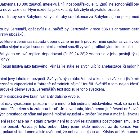
lona 10 000 zajatců, intelektuální i hospodářskou elitu Židů, nejschopnější obyv
na nové vážnosti. Nyní rozdělila jak exulanty, tak zbylé obyvatele Izraele.
 radí, aby se v Babylonu zabydleli, aby se dokonce za Babylon a jeho pokoj mod
o byl Jeremiáš, opět zvítězila, načež byl Jeruzalém v roce 586 i s chrámem defin
hrstky ubožáků.
 kterém Jeremiáš nabádá deportované ne jen k provizornímu spolunažívání v centr
ěkolika stejně malými sousedními zeměmi snažili vytvořit protibabylonskou koalici.
 Babylona ve své replice deportovaní (Jr 29,24-28)? Anebo se v jeho postoji rýsu
í dny?
 osud lidstva jako takového. Přináší je stále se zrychlující planetarizace, či módn
ními jevy tohoto nebezpečí. Světy různých náboženství a kultur se však do jisté mír
ném zápecnictví a "obraně národních zájmů" toužili. Svědčí o tom nejen křesťan
starověké dějiny světa. Jeremiášův text dopisu je toho svědkem.
h k dispozici dvě krajní varianty dalšího vývoje.
v etnicky vyčištěném prostoru -- pro mnohé lidi jediná představitelná; však se na ní 
 nám, "čepelem v tu zrádnou hruď". Je to varianta, která nemá jiné řešení než ovlád
ckých prostředcích však má jediné možné vyústění -- zničení lidstva a možná i života
ení rezignace na hledání pravdy, není to plytký relativismus postmodernismu, je 
 použít. Pravda je totiž příběh, který jsme nikdo nedočetl až do konce. Fun
, pokud si fundamentalisté uvědomí, že oni sami nejsou ani Kristus ani Mohamed, ž