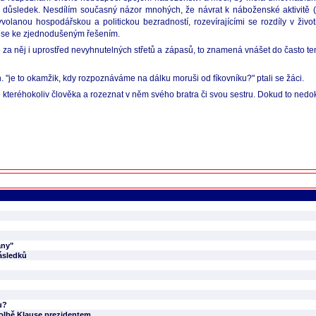
ý důsledek. Nesdílím současný názor mnohých, že návrat k náboženské aktivitě (
yvolanou hospodářskou a politickou bezradností, rozevírajícími se rozdíly v živ
e se ke zjednodušeným řešením.
it se za něj i uprostřed nevyhnutelných střetů a zápasů, to znamená vnášet do často 
 "je to okamžik, kdy rozpoznáváme na dálku moruši od fíkovníku?" ptali se žáci.
áře kteréhokoliv člověka a rozeznat v něm svého bratra či svou sestru. Dokud to nedo
any"
ásledků
u?
 volbě Klause prezidentem