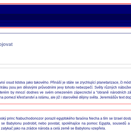
ojovat
sí osud lidstva jako takového. Přináší je stále se zrychlující planetarizace, či mó
v Iráku jsou jen děsivými průvodními jevy tohoto nebezpečí. Světy různých náboženst
o kterém by mnozí dodnes ve svém omezeném zápecnictví a "obraně národních záj
na pomezí křesťanství a islámu, ale již i starověké dějiny světa. Jeremiášův text d
nský princ Nabuchodonozor porazil egyptského faraóna Necha a tím se Izrael dosta
Mají se Babylonu podrobit, nebo povstat, spoléhajíce na pomoc Egypta, soused
án zatykač jako na zrádce národa a celá země se Babylonu vzepřela.