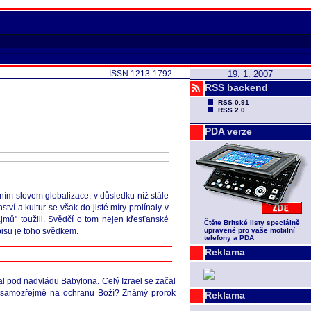
ISSN 1213-1792
19. 1. 2007
RSS backend
RSS 0.91
RSS 2.0
PDA verze
dním slovem globalizace, v důsledku níž stále
ví a kultur se však do jisté míry prolínaly v
mů" toužili. Svědčí o tom nejen křesťanské
Čtěte Britské listy speciálně
opisu je toho svědkem.
upravené pro vaše mobilní
telefony a PDA
Reklama
l pod nadvládu Babylona. Celý Izrael se začal
ů a samozřejmě na ochranu Boží? Známý prorok
Reklama