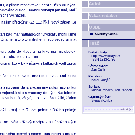
Autoři
, a přitom respektovat identitu těch druhých.
vdového dialogu mohou vstoupit jen lidé, kteří
Vzkaz redakci
 nichž vycházejí.
 našim předkům" (Žd 1,1) říká Nový zákon. Je
OSBL
Stanovy OSBL
áří pád manhattanských "Dvojčat", mohli jsme
an. Znamená to o tom druhém něco vědět, vnímat
Tiráž
terý patří do klády a na krku má mít obojek.
Britské listy
http://www.blisty.cz/
u tradici, jeden chrám.
ISSN 1213-1792
ismu, který by v různých kulturách vedl zprvu
Šéfredaktor:
Jan Čulík
y. Nemusíme světu přeci nutně vládnout, či jej
Redaktor:
Karel Dolejší
Správa:
je na zemi. Je to ovšem jiný pokoj, než pokoj
Michal Panoch, Jan Panoch
ské vojenské síle a vnucený druhým. Nastolením
Grafický návrh:
stavu bourá, vždyť je to iluze: žádný lid, žádná
Štěpán Kotrba
 Božího majitele. Teprve potom z Božího pokoje
me se do světa křížových výprav a náboženských
t světu takovýto dialog. Tato biblická tradice