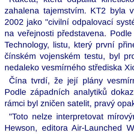
zahalena tajemstvím. KT2 byla 
2002 jako "civilní odpalovací sys
na veřejnosti představena. Podl
Technology, listu, který první př
čínském vojenském testu, byl pro
nedaleko vesmírného střediska Xic
Čína tvrdí, že její plány vesmí
Podle západních analytiků dokazu
rámci byl zničen satelit, pravý opa
"Toto nelze interpretovat mírov
Hewson, editora Air-Launched W