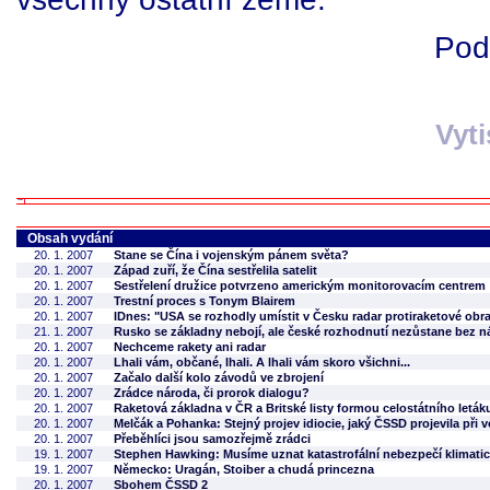
Pod
Vyt
Obsah vydání
20. 1. 2007
Stane se Čína i vojenským pánem světa?
20. 1. 2007
Západ zuří, že Čína sestřelila satelit
20. 1. 2007
Sestřelení družice potvrzeno americkým monitorovacím centrem
20. 1. 2007
Trestní proces s Tonym Blairem
20. 1. 2007
IDnes: "USA se rozhodly umístit v Česku radar protiraketové obr
21. 1. 2007
Rusko se základny nebojí, ale české rozhodnutí nezůstane bez n
20. 1. 2007
Nechceme rakety ani radar
20. 1. 2007
Lhali vám, občané, lhali. A lhali vám skoro všichni...
20. 1. 2007
Začalo další kolo závodů ve zbrojení
20. 1. 2007
Zrádce národa, či prorok dialogu?
20. 1. 2007
Raketová základna v ČR a Britské listy formou celostátního leták
20. 1. 2007
Melčák a Pohanka: Stejný projev idiocie, jaký ČSSD projevila při
20. 1. 2007
Přeběhlíci jsou samozřejmě zrádci
19. 1. 2007
Stephen Hawking: Musíme uznat katastrofální nebezpečí klimat
19. 1. 2007
Německo: Uragán, Stoiber a chudá princezna
20. 1. 2007
Sbohem ČSSD 2