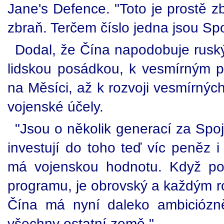
Jane's Defence. "Toto je prostě zb
zbraň. Terčem číslo jedna jsou Spo
Dodal, že Čína napodobuje ruský
lidskou posádkou, k vesmírným 
na Měsíci, až k rozvoji vesmírných
vojenské účely.
"Jsou o několik generací za Spo
investují do toho teď víc peněz i
má vojenskou hodnotu. Když poh
programu, je obrovský a každým ro
Čína má nyní daleko ambiciózně
všechny ostatní země."