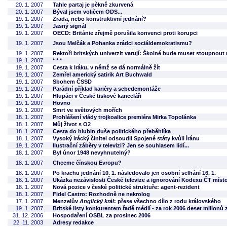
20. 1. 2007
Tahle partaj je pěkně zkurvená
20. 1. 2007
Býval jsem voličem ODS...
19. 1. 2007
Zrada, nebo konstruktivní jednání?
19. 1. 2007
Jasný signál
19. 1. 2007
OECD: Británie zřejmě porušila konvenci proti korupci
19. 1. 2007
Jsou Melčák a Pohanka zrádci sociáldemokratismu?
19. 1. 2007
Rektoři britských univerzit varují: Školné bude muset stoupnout 
19. 1. 2007
* * *
19. 1. 2007
Cesta k Iráku, v němž se dá normálně žít
19. 1. 2007
Zemřel americký satirik Art Buchwald
19. 1. 2007
Sbohem ČSSD
19. 1. 2007
Parádní příklad kariéry a sebedemontáže
19. 1. 2007
Hlupáci v České tiskové kanceláři
19. 1. 2007
Hovno
19. 1. 2007
Smrt ve světových mořích
18. 1. 2007
Prohlášení vlády trojkoalice premiéra Mirka Topolánka
18. 1. 2007
Můj život s O2
18. 1. 2007
Cesta do hlubin duše politického přeběhlíka
18. 1. 2007
Vysoký irácký činitel odsoudil Spojené státy kvůli Íránu
19. 1. 2007
Ilustrační záběry v televizi? Jen se souhlasem lidí...
18. 1. 2007
Byl únor 1948 nevyhnutelný?
18. 1. 2007
Chceme čínskou Evropu?
18. 1. 2007
Po krachu jednání 10. 1. následovalo jen osobní selhání 16. 1.
16. 1. 2007
Ukázka nezávislosti České televize a ignorování Kodexu ČT mís
18. 1. 2007
Nová pozice v české politické struktuře: agent-rezident
18. 1. 2007
Fidel Castro: Rozhodně ne nekrolog
17. 1. 2007
Menzelův
Anglický král
: přese všechno dílo z rodu královského
19. 1. 2007
Britské listy konkurentem řadě médií - za rok 2006 deset milionů
31. 12. 2006
Hospodaření OSBL za prosinec 2006
22. 11. 2003
Adresy redakce