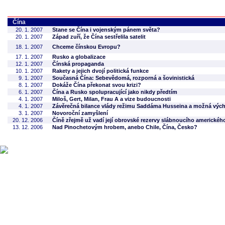
Čína
20. 1. 2007
Stane se Čína i vojenským pánem světa?
20. 1. 2007
Západ zuří, že Čína sestřelila satelit
18. 1. 2007
Chceme čínskou Evropu?
17. 1. 2007
Rusko a globalizace
12. 1. 2007
Čínská propaganda
10. 1. 2007
Rakety a jejich dvojí politická funkce
9. 1. 2007
Současná Čína: Sebevědomá, rozporná a šovinistická
8. 1. 2007
Dokáže Čína překonat svou krizi?
6. 1. 2007
Čína a Rusko spolupracující jako nikdy předtím
4. 1. 2007
Miloš, Gert, Milan, Frau A a vize budoucnosti
4. 1. 2007
Závěrečná bilance vlády režimu Saddáma Husseina a možná výcho
3. 1. 2007
Novoroční zamyšlení
20. 12. 2006
Číně zřejmě už vadí její obrovské rezervy slábnoucího americkéh
13. 12. 2006
Nad Pinochetovým hrobem, anebo Chile, Čína, Česko?