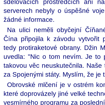
sdělovacích prostředcích ani n
serverech nebyly o úspěšné voj
žádné informace.
Na ulici neměli obyčejní Číňan
Čína připojila k závodu vytvořit
tedy protiraketové obrany. Džin 
uvedla: "Nic o tom nevím. Je to
takovou věc neuskutečnila. Naše t
za Spojenými státy. Myslím, že je
Obrovské mlčení je v ostrém kon
které doprovázely jiné velké tech
vesmírného programu za poslední l