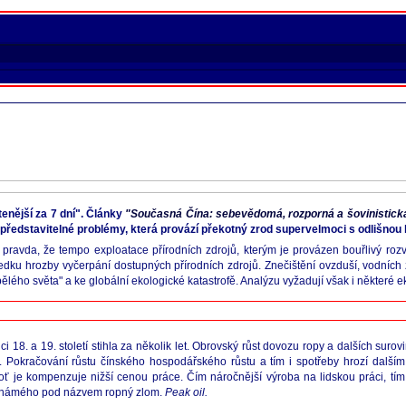
tenější za 7 dní". Články
"Současná Čína: sebevědomá, rozporná a šovinistick
ředstavitelné problémy, která provází překotný zrod supervelmoci s odlišnou 
 pravda, že tempo exploatace přírodních zdrojů, kterým je provázen bouřlivý roz
dku hrozby vyčerpání dostupných přírodních zdrojů. Znečištění ovzduší, vodních zd
o světa" a ke globální ekologické katastrofě. Analýzu vyžadují však i některé e
8. a 19. století stihla za několik let. Obrovský růst dovozu ropy a dalších surov
ch. Pokračování růstu čínského hospodářského růstu a tím i spotřeby hrozí další
 je kompenzuje nižší cenou práce. Čím náročnější výroba na lidskou práci, tím v
 známého pod názvem ropný zlom.
Peak oil.