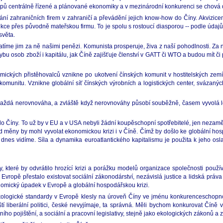
pů centrálně řízené a plánované ekonomiky a v mezinárodní konkurenci se chová dl
í zahraničních firem v zahraničí a převádění jejich know-how do Číny. Akvizice
kce přes původně mateřskou firmu. To je spolu s rostoucí diasporou -- podle údaj
světa.
atíme jim za ně našimi penězi. Komunista prosperuje, živa z naší pohodlnosti. Za něk
ybu osob zboží i kapitálu, jak Číně zajišťuje členství v GATT či WTO a budou mít či
omických přistěhovalců vznikne po ukotvení čínských komunit v hostitelských zem
komunitu. Vznikne globální síť čínských výrobních a logistických center, svázan
Každá nerovnováha, a zvláště když nerovnováhy působí souběžně, časem vyvolá lo
íny. To už by v EU a v USA nebyli žádní koupěschopní spotřebitelé, jen nezaměstn
 měny by mohl vyvolat ekonomickou krizi i v Číně. Čímž by došlo ke globální hosp
 dnes vidíme. Síla a dynamika euroatlantického kapitalismu je použita k jeho osla
y, které by odvrátilo hrozící krizi a porážku modelů organizace společnosti použ
v Evropě přestalo existovat sociální zákonodárství, nezávislá justice a lidská pr
onomický úpadek v Evropě a globální hospodářskou krizi.
 ekologické standardy v Evropě klesly na úroveň Číny ve jménu konkurencescho
í liberální politici, české nevyjímaje, ta správná. Měli bychom konkurovat Číně v 
 pojištění, a sociální a pracovní legislativy, stejně jako ekologických zákonů a 