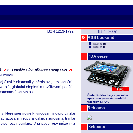
ISSN 1213-1792
18. 1. 2007
RSS backend
RSS 0.91
RSS 2.0
PDA verze
á"
a
"Dokáže Čína překonat svoji krizi"
kulturou.
voj čínské ekonomiky, představuje existenční
rojů, globální oteplení a rozšiřování pouští
konomické souvislosti.
Čtěte Britské listy speciálně
upravené pro vaše mobilní
telefony a PDA
Reklama
iny, které jsou nutné k fungování motoru čínské
m zdražováním ropy a dalších surovin a tím ke
íce rozdíl vynikne. V případě ropy může jít z
Reklama