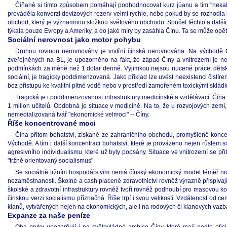
Číňané si tímto způsobem pomáhají podhodnocovat kurz jüanu a tím "neka
prováděla konverzi devizových rezerv velmi rychle, nebo pokud by se rozhodla r
obchod, který je významnou složkou světového obchodu. Součet těchto a dalšíc
týkala pouze Evropy a Ameriky, a do jaké míry by zasáhla Čínu. Ta se může opět u
Sociální nerovnost jako motor pohybu
Druhou rovinou nerovnováhy je vnitřní čínská nerovnováha. Na východě Č
zveřejněných na BL, je upozorněno na fakt, že západ Číny a vnitrozemí je ne
podmínkách za méně než 1 dolar denně. Výjimkou nejsou nucené práce, dětská 
sociální, je tragicky poddimenzovaná. Jako příklad lze uvést neexistenci čistír
bez přístupu ke kvalitní pitné vodě nebo v prostředí zamořeném toxickými sklád
Tragická je i poddimenzovanost infrastruktury medicínské a vzdělávací. Čína p
1 milion učitelů. Obdobná je situace v medicíně. Na to, že u rozvojových zemí
nemedializovaná tvář "ekonomické velmoci" -- Číny.
Říše koncentrované moci
Čína přitom bohatství, získané ze zahraničního obchodu, promyšleně konce
Východě. A tím i další koncentraci bohatství, které je provázeno nejen růstem siln
agresivního individualismu, které už byly popsány. Situace ve vnitrozemí se př
"tržně orientovaný socialismus".
Se sociálně tržním hospodářstvím nemá čínský ekonomický model téměř nic
nezaměstnanosti. Školné a cash placené zdravotnictví rovněž výrazně přispíva
školské a zdravotní infrastruktury rovněž tvoří rovněž podhoubí pro masovou ko
čínskou verzi socialismu příznačná. Říše trpí i svou velikostí. Vzdálenost od ce
klanů, vytvářených nejen na ekonomických, ale i na rodových či klanových vazb
Expanze za naše peníze