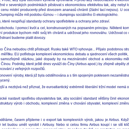
. Proto, aby byla obchodní výměna vyrovnaná. A proto aby nedocházelo k ekono
ožné v severských podmínkách pěstovat s ekonomickou efektivitou tak, aby nebyl l
emá cenu místní producenty před dovozem ananasů chránit (žádní tací nejsou). U o
. Dumping může mít podobu různou -- i dumpingu sociálního či ekologického.
 které nesplňují standardy ochrany spotřebitele a ochrany jeho zdraví.
 obchodu. I pomocí kvót a cel, konstruovaných na popsaném principu. Některé kom
í produkce bychom měli svůj trh chránit a udržovat jeho rovnováhu. Udržovat co
ěstnaní budeme platit dovozy.
ína nebudou chtít přistoupit. Rusku také WTO vyhovuje... Přijalo podobnou strate
měřítku. EU potřebuje komplexní ekonomickou debatu a sjednocení všech politik, jin
 Je samozřejmě otázkou, jaké dopady by na mezinárodní obchod a ekonomiku měl
Čínou. Podniky, které ještě dnes vyváží do Číny (Airbus apod.) by zřejmě utrpěly 
ancování z veřejných rozpočtů.
obnovení výroby, která již byla odstěhována a s tím spojeným poklesem nezaměstna
sycený.
ejší a nezbývá než přiznat, že euroatlantický extrémně liberální tržní model nemá 
gické nastavit spotřebu obyvatelstva tak, aby sociální standard většiny činil eko
struktury výrob i obchodu, komplexní změna v chování obyvatel, komplexní změna
uděláme, časem přijdeme i o export tak komplexních výrob, jakou je Airbus. Kdy
ár let budou umět vyrobit i Airbusy. Nebo si celou firmu Airbus koupí i se sítí k