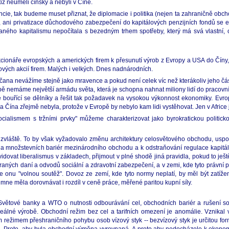
tiž neuměli čínsky a nebyli v Číně.
e, tak budeme muset přiznat, že diplomacie i politika (nejen ta zahraničně obchodní
, ani privatizace důchodového zabezpečení do kapitálových penzijních fondů se e
vaného kapitalismu nepočítala s bezedným trhem spotřeby, který má svá vlastní, 
ionáře evropských a amerických firem k přesunutí výrob z Evropy a USA do Číny,
kových akcií firem. Malých i velkých. Dnes nadnárodních.
občana nevážíme stejně jako mravence a pokud není celek víc než kterákoliv jeho
 nemáme největší armádu světa, která je schopna nahnat miliony lidí do pracovní
 bouřící se dělníky a řešit tak požadavek na vysokou výkonnost ekonomiky. Evro
 Čína zřejmě nebyla, protože v Evropě by nebylo kam lidi vystěhovat. Jen v Africe j
lismem s tržními prvky" můžeme charakterizovat jako byrokratickou politicko-v
í zvláště. To by však vyžadovalo změnu architektury celosvětového obchodu, u
ch a množstevních bariér mezinárodního obchodu a k odstraňování regulace kapit
vidovat liberalismus v základech, přijmout v plné shodě jiná pravidla, pokud to ješt
braných daní a odvodů sociální a zdravotní zabezpečení, a v zemi, kde tyto právní
e onu "volnou soutěž". Dovoz ze zemí, kde tyto normy neplatí, by měl být zatíž
mne měla dorovnávat i rozdíl v ceně práce, měřené paritou kupní síly.
ětové banky a WTO o nutnosti odbourávání cel, obchodních bariér a rušení soci
na reálné výrobě. Obchodní režim bez cel a tarifních omezení je anomálie. Vznika
 režimem přeshraničního pohybu osob vízový styk -- bezvízový styk je určitou fo