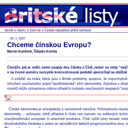
deník o všem, o čem se v České republice příliš nemluví
18. 1. 2007
Chceme čínskou Evropu?
Martin Kunštek
,
Štěpán Kotrba
Čtenáře, jak je vidět, velmi zaujaly dva články o Číně, neboť se staly "nejč
v na české poměry nezvykle koncentrované podobě upozorňují na obtížně p
A zvláště na rizika, která jsou s těmito problémy spojena. Je nepochybně
ohrožení současného pojetí "spotřebitelské" tržní ekonomiky. Zejména v důsle
rovněž může významnou měrou přispět k rozpadu současných megapolí "vyspěléh
Čínská ekonomika je energeticky a surovinově náročná. Průmyslovou revoluci 1
ekonomiky -- průmyslu, silně přispívá k růstu cen surovin na světových trzí
znevýhodňování evropské či americké produkce. Číně vyšší ceny nevadí, neboť
dlouhodobého hlediska o jeden ze spouštěcích faktorů prognózovaného jevu,