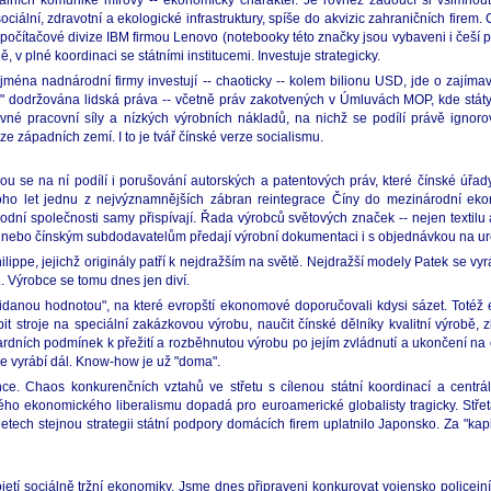
álních komuniké mírový -- ekonomický charakter. Je rovněž žádoucí si všimnout j
ální, zdravotní a ekologické infrastruktury, spíše do akvizic zahraničních firem.
ci počítačové divize IBM firmou Lenovo (notebooky této značky jsou vybaveni i češí 
v plné koordinaci se státními institucemi. Investuje strategicky.
ména nadnárodní firmy investují -- chaoticky -- kolem bilionu USD, jde o zajíma
akž" dodržována lidská práva -- včetně práv zakotvených v Úmluvách MOP, kde stá
né pracovní síly a nízkých výrobních nákladů, na nichž se podílí právě ignorov
ze západních zemí. I to je tvář čínské verze socialismu.
se na ní podílí i porušování autorských a patentových práv, které čínské úřady ti
ho let jednu z nejvýznamnějších zábran reintegrace Číny do mezinárodní eko
í společnosti samy přispívají. Řada výrobců světových značek -- nejen textilu a 
 nebo čínským subdodavatelům předají výrobní dokumentaci i s objednávkou na urč
ppe, jejichž originály patří k nejdražším na světě. Nejdražší modely Patek se vyráb
. Výrobce se tomu dnes jen diví.
přidanou hodnotou", na které evropští ekonomové doporučovali kdysi sázet. Totéž 
upit stroje na speciální zakázkovou výrobu, naučit čínské dělníky kvalitní výrobě
ích podmínek k přežití a rozběhnutou výrobu po jejím zvládnutí a ukončení na čí
e vyrábí dál. Know-how je už "doma".
rence. Chaos konkurenčních vztahů ve střetu s cílenou státní koordinací a cen
ého ekonomického liberalismu dopadá pro euroamerické globalisty tragicky. Střet
letech stejnou strategii státní podpory domácích firem uplatnilo Japonsko. Za "kapi
tí sociálně tržní ekonomiky. Jsme dnes připraveni konkurovat vojensko policejní 