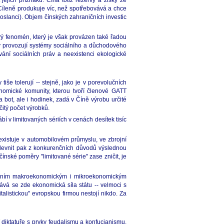
ejich příznaků. Čína totiž rezervy a zisky ze
 Cíleně produkuje víc, než spotřebovává a chce
poslanci). Objem čínských zahraničních investic
vý fenomén, který je však provázen také řadou
ty provozují systémy sociálního a důchodového
ání sociálních práv a neexistenci ekologické
še tolerují -- stejně, jako je v porevolučních
nomické komunity, kterou tvoří členové GATT
bot, ale i hodinek, zadá v Číně výrobu určité
itý počet výrobků.
í v limitovaných sériích v cenách desítek tisíc
existuje v automobilovém průmyslu, ve zbrojní
, zlevnit pak z konkurenčních důvodů výslednou
nské poměry "limitované série" zase zničit, je
trálním makroekonomickým i mikroekonomickým
ává se zde ekonomická síla státu -- velmoci s
talistickou" evropskou firmou nestojí nikdo. Za
diktatuře s prvky feudalismu a konfucianismu,