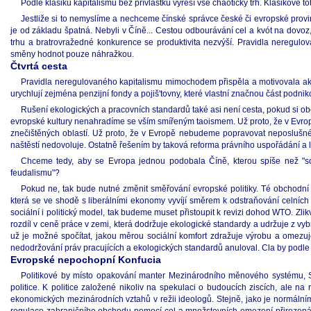
Podle klasiků kapitalismu bez přívlastků vyřeší vše chaotický trh. Klasikové to
Jestliže si to nemyslíme a nechceme čínské správce české či evropské provinci
je od základu špatná. Nebyli v Číně... Cestou odbourávání cel a kvót na dovoz
trhu a bratrovražedné konkurence se produktivita nezvýší. Pravidla neregulo
směny hodnot pouze náhražkou.
Čtvrtá cesta
Pravidla neregulovaného kapitalismu mimochodem přispěla a motivovala akc
urychlují zejména penzijní fondy a pojiš'tovny, které vlastní značnou část podni
Rušení ekologických a pracovních standardů také asi není cesta, pokud si 
evropské kultury nenahradíme se vším smířeným taoismem. Už proto, že v Evropě
znečištěných oblastí. Už proto, že v Evropě nebudeme popravovat neposlušné
naštěstí nedovoluje. Ostatně řešením by taková reforma právního uspořádání a la
Chceme tedy, aby se Evropa jednou podobala Číně, kterou spíše než "socia
feudalismu"?
Pokud ne, tak bude nutné změnit směřování evropské politiky. Té obchodn
která se ve shodě s liberálními ekonomy vyvíjí směrem k odstraňování celní
sociální i politický model, tak budeme muset přistoupit k revizi dohod WTO. Zlik
rozdíl v ceně práce v zemi, která dodržuje ekologické standardy a udržuje z vy
už je možné spočítat, jakou měrou sociální komfort zdražuje výrobu a omezuj
nedodržování práv pracujících a ekologických standardů anuloval. Cla by podle 
Evropské nepochopní Konfucia
Politikové by místo opakování manter Mezinárodního měnového systému, Sv
politice. K politice založené nikoliv na spekulaci o budoucích ziscích, ale 
ekonomických mezinárodních vztahů v režii ideologů. Stejně, jako je normálním