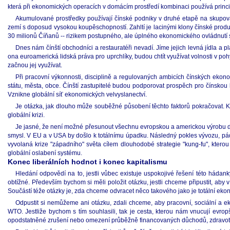
která při ekonomických operacích v domácím prostředí kombinaci používá princi
Akumulované prostředky používají čínské podniky v druhé etapě na skupován
zemí s doposud vysokou koupěschopností. Zahltí je lacinými klony čínské produ
30 milionů Číňanů -- rizikem postupného, ale úplného ekonomického ovládnutí 
Dnes nám čínští obchodníci a restauratéři nevadí. Jíme jejich levná jídla a pl
ona euroamerická lidská práva pro uprchlíky, budou chtít využívat volnosti v poh
začnou jej využívat.
Při pracovní výkonnosti, disciplině a regulovaných ambicích čínských ekon
státu, města, obce. Čínští zastupitelé budou podporovat prospěch pro čínskou 
Vznikne globální síť ekonomických velvyslanectví.
Je otázka, jak dlouho může souběžné působení těchto faktorů pokračovat. 
globální krizi.
Je jasné, že není možné přesunout všechnu evropskou a americkou výrobu do Č
smysl. V EU a v USA by došlo k totálnímu úpadku. Následný pokles vývozu, pád
vyvolaná krize "západního" světa cílem dlouhodobé strategie "kung-fu", kterou
globální oslabení systému.
Konec liberálních hodnot i konec kapitalismu
Hledání odpovědí na to, jestli vůbec existuje uspokojivé řešení této hádank
obtížné. Především bychom si měli položit otázku, jestli chceme připustit, aby 
Součástí téže otázky je, zda chceme odvracet něco takového jako je totální ek
Odpustit si nemůžeme ani otázku, zdali chceme, aby pracovní, sociální a
WTO. Jestliže bychom s tím souhlasili, tak je cesta, kterou nám vnucují evropšt
opodstatněné zrušení nebo omezení průběžně financovaných důchodů, zdravotního