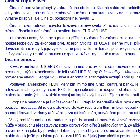
Čína si kupuje svět
Čína má obrovské přebytky zahraničního obchodu. Kladné saldo zahraničníh
Číny představuje při současné měnovém režimu 1 miliardu USD. Zde je samoz
výrazně přispívá, ale Číně to, pochopitelně, nevadí....
Čína zároveň udržuje největší devizové rezervy světa. Značnou část z nich
měrou přispěla k neúměrnému posílení kurzu EUR vůči USD.
Tím nechci tvrdit, že to bylo jedinou příčinou. Zásadním způsobem se na k
nositel Nobelovy za ekonomii prof. Joseph Stiglitz, že USA si denně musí p
dovozem drahé ropy, k jejíž vysoké ceně přispívá krom domácí poptávky i rosto
její vysoké ceny. Podílí se na nich i export zboží z Číny -- lodě a letadla nefun
Dva se perou...
K vychýlení kurzu USD/EUR přispívají i jiné příčiny, které se projevují eko
neomezuje výši rozpočtového deficitu vůči HDP žádný
Pakt stability
a
Maastric
provedené vládou George W. Bushe a enormní růst zbrojních výdajů a výdajů na v
Postavení amerického FEDu, který plní mimo jiné funkci centrální banky, je 
udržování stability měny a cen, FED sleduje i cíle udržení hospodářského růs
makroekonomických ukazatelů a vývoj na kapitálových trzích. Z jeho rozhodnutí a
Evropa na nevhodné právní zakotvení ECB doplácí nepřiměřeně silným kurze
pozitiva i negativa. Silné euro zlevňuje dovozy ropy a tím tlumí inflační dopa
na modifikované varianty určování kurzu od koše měn, prováděné postupně od k
Velký problém mohou do budoucna představovat obrovské devizové rezervy Čín
může v budoucnu představovat riziko obrovských otřesů měnových trhů. Zvlášt
úrovni, než na jaké by pravděpodobně byl, pokud by se při stanovování kurzu ty
mohlo dojít k ještě prudšímu pádu kurzu USD, než jaký jsme viděli v posledních 