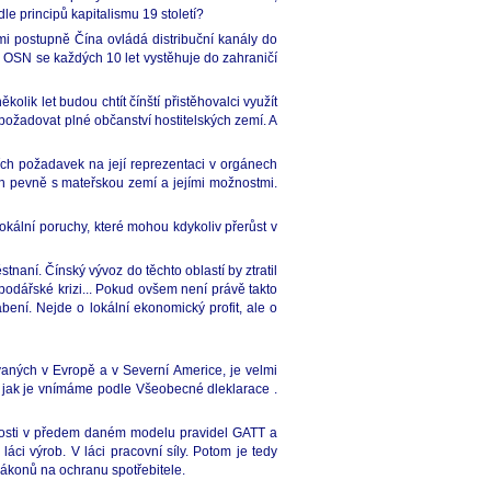
e principů kapitalismu 19 století?
mi postupně Čína ovládá distribuční kanály do
ů OSN se každých 10 let vystěhuje do zahraničí
olik let budou chtít čínští přistěhovalci využít
 požadovat plné občanství hostitelských zemí. A
ích požadavek na její reprezentaci v orgánech
ých pevně s mateřskou zemí a jejími možnostmi.
kální poruchy, které mohou kdykoliv přerůst v
aní. Čínský vývoz do těchto oblastí by ztratil
odářské krizi... Pokud ovšem není právě takto
bení. Nejde o lokální ekonomický profit, ale o
ívaných v Evropě a v Severní Americe, je velmi
áva jak je vnímáme podle Všeobecné dleklarace .
pnosti v předem daném modelu pravidel GATT a
láci výrob. V láci pracovní síly. Potom je tedy
zákonů na ochranu spotřebitele.