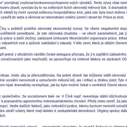
le" pomáhají zvyšovat konkurenceschopnost svých výrobků. Tento vývoj však n
ezerv zbavit, vyvolalo by to na světových trzích obrovský měnový šok. S dramatick
h efektů by mohl vyvolat světovou hospodářskou krizi, jaká zde byla mezi dvěma s
zavřít do sebe a věnovat se rekonstrukci celého území i deset let. Práce je dost.
íny u pobřeží probíhá obrovský ekonomický rozvoj. Se všemi negativními dopad
uvěřitelně zanedbané. Je zde obrovská chudoba -- ve všech parametrech, jak ji d
práce a další zločiny, zakázané úmluvami Mezinárodní organizace práce. Infrastr
en odpadních vod a způsob nakládání s odpady. V této zemi, která je stálým členem
kami.
ři jedné z oficiálních návštěv české delegace přiznala, že jí k zajištění základníh
, označovaných jako nejchudší, se upozorňuje na rizikové faktory ve zprávách OSN 
ntruje, místo aby je přerozdělovala. Na jedné straně tak můžeme vidět obrovský
é sociální nerovnosti a vyloučením milionů lidí, ale i inflací a ztrátou jistot. Tyto
itom nijak dramaticky nezlepšuje, jak by bylo možné čekat v centrálně řízené ekon
 společného. Se socialismem také ne. V Číně např. neexistuje státní důchodov
jí k popsanému agresivnímu individualistickému chování. Přežij nebo zemři. Za j
rupci. Vedle dalších faktorů, jako nefunkční justice, kterou bychom nemohli označi
ntra utváří vztahy, které mají daleko k zastupitelské demokracii. Orgány správy stá
ách.