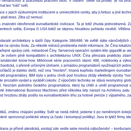
ně nenáročnou a pracovitou pracovní silou. V našem "
světě na prodej"
je na prod
at ten "náš" svět.
jejich výzkumnými institucemi a univerzitními centry, aby jí Airbus a jiné technologi
platí dnes. Zítra už nemusí.
nalostní otevřenosti euroatlantické civilizace. Ta je totiž zhusta jednostranná. 
entrech světa, Evropa či USA totéž se stejnou hloubkou pohledu nevědí. Většina 
aralé architektury a další čipy. Kategorie 386/486. Ve světě stále náročnějších 
inek na výrobu šrotu. Za několik měsíců probleskla médii informace, že Čína lokal
eřejné správy celé, miliardové Číny. Serverový operační systém této gigasítě je a
 Je ovšem plně kompatibilní s architekturou UNIX. Čína převzala prakticky zdar
gramátorské know-how. Miliónové série pracovních stanic 486, notebooky a výk
iv chaotická, s přesně určenými úlohami, s armádou programátorů využívajících jedno
 počítačů je daleko delší, než ona "morální", hnaná kupředu marketingem euroatla
li programátory. IBM byla v jednu chvíli pod hrozbou ztráty efektivity výroby "no
e prozatím vyvíjet a vyrábět cokoliv. Z výpočetní techniky se stává nesmyslný glo
í. Neznám jediného českého programátora, který by chtěl a uměl programovat v čí
leté International Business Machines před několika lety narazil na Achillovu patu 
d hrozbou ztráty podílu na euroatlantickém trhu za hotové peníze z výpalného, za i
tiků, změnu chápání politiky. Svět se nedá měnit, jedeme li po neměnných kolejíc
ré sponzorují politické strany (a často i korumpují politiky). Jsou to tytéž firmy, kt
trana je přísně ateistická, existují zde vedle sebe mnohá náboženství -- konfucia