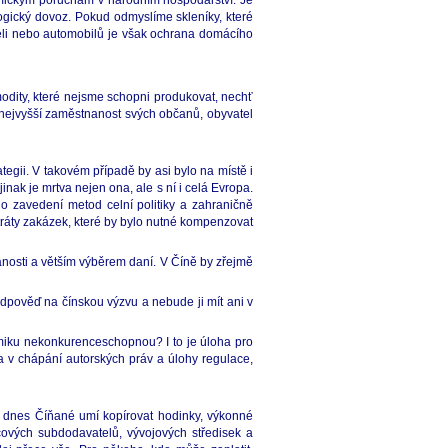
mickým poruchám v národním hospodářství. Je
ogický dovoz. Pokud odmyslíme skleníky, které
celi nebo automobilů je však ochrana domácího
odity, které nejsme schopni produkovat, nechť
 nejvyšší zaměstnanost svých občanů, obyvatel
gii. V takovém případě by asi bylo na místě i
ak je mrtva nejen ona, ale s ní i celá Evropa.
o zavedení metod celní politiky a zahraničně
ztráty zakázek, které by bylo nutné kompenzovat
nosti a větším výběrem daní. V Číně by zřejmě
odpověď na čínskou výzvu a nebude ji mít ani v
nomiku nekonkurenceschopnou? I to je úloha pro
 v chápání autorských práv a úlohy regulace,
ž dnes Číňané umí kopírovat hodinky, výkonné
líčových subdodavatelů, vývojových středisek a