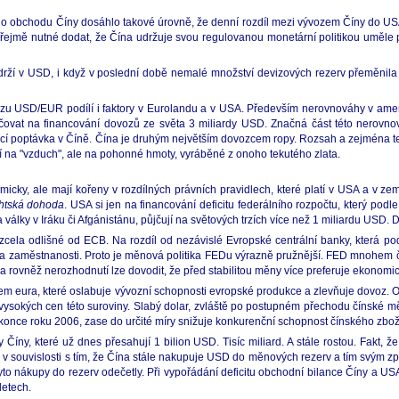
o obchodu Číny dosáhlo takové úrovně, že denní rozdíl mezi vývozem Číny do US
řejmě nutné dodat, že Čína udržuje svou regulovanou monetární politikou uměl
 drží v USD, i když v poslední době nemalé množství devizových rezerv přeměnila
urzu USD/EUR podílí i faktory v Eurolandu a v USA. Především nerovnováhy v amer
ůjčovat na financování dovozů ze světa 3 miliardy USD. Značná část této nerov
ucí poptávka v Číně. Čína je druhým největším dovozcem ropy. Rozsah a zejména t
gují na "vzduch", ale na pohonné hmoty, vyráběné z onoho tekutého zlata.
nomicky, ale mají kořeny v rozdílných právních pravidlech, které platí v USA a v 
htská dohoda
. USA si jen na financování deficitu federálního rozpočtu, který podl
álky v Iráku či Afgánistánu, půjčují na světových trzích více než 1 miliardu USD. 
zcela odlišné od ECB. Na rozdíl od nezávislé Evropské centrální banky, která pod
tu a zaměstnanosti. Proto je měnová politika FEDu výrazně pružnější. FED mnohem 
 rovněž nerozhodnutí lze dovodit, že před stabilitou měny více preferuje ekonomický
m eura, které oslabuje vývozní schopnosti evropské produkce a zlevňuje dovoz. 
dy vysokých cen této suroviny. Slabý dolar, zvláště po postupném přechodu čínské m
once roku 2006, zase do určité míry snižuje konkurenční schopnost čínského zbož
y, které už dnes přesahují 1 bilion USD. Tisíc miliard. A stále rostou. Fakt, že
ě v souvislosti s tím, že Čína stále nakupuje USD do měnových rezerv a tím svým
to nákupy do rezerv odečetly. Při vypořádání deficitu obchodní bilance Číny a USA
letech.