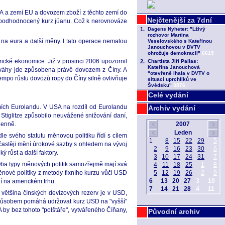
A a zemí EU a dovozem zboží z těchto zemí do
e podhodnocený kurz jüanu. Což k nerovnováze
 na eura a další měny. I tato operace nemalou
ické ekonomice. Již v prosinci 2006 upozornil
nováhy jde způsobena právě dovozem z Číny. A
empo růstu dovozů ropy do Číny silně ovlivňuje
Celé vydání
zemích Eurolandu. V USA na rozdíl od Eurolandu
Archiv vydání
e Stiglitze způsobilo neuvážené snižování daní,
Denně.
le svého statutu měnovou politiku řídí s cílem
častěji mění úrokové sazby s ohledem na vývoj
 růst a další faktory.
Oba typy měnových politik samozřejmě mají svá
ěnové politiky z metody fixního kurzu vůči USD
í na americkém trhu.
 většina čínských devizových rezerv je v USD,
 způsobem pomáhá udržovat kurz USD na "vyšší"
 by bez tohoto "polštáře", vytvářeného Číňany,
Původní archiv