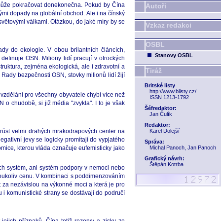
emůže pokračovat donekonečna. Pokud by Čína
Autoři
ými dopady na globální obchod. Ale i na čínský
větovými válkami. Otázkou, do jaké míry by se
Vzkaz redakci
OSBL
y do ekologie. V obou brilantních článcích,
Stanovy OSBL
efinuje OSN. Miliony lidí pracují v otrockých
uktura, zejména ekologická, ale i zdravotní a
Tiráž
 Rady bezpečnosti OSN, stovky milionů lidí žijí
Britské listy
http://www.blisty.cz/
o vzdělání pro všechny obyvatele chybí více než
ISSN 1213-1792
o chudobě, si již média "zvykla". I to je však
Šéfredaktor:
Jan Čulík
Redaktor:
 růst velmi drahých mrakodrapových center na
Karel Dolejší
 negativní jevy se logicky promítají do vypjatého
Správa:
omice, kterou vláda označuje eufemisticky jako
Michal Panoch, Jan Panoch
Grafický návrh:
Štěpán Kotrba
ých systém, ani systém podpory v nemoci nebo
akoukoliv cenu. V kombinaci s poddimenzováním
t za nezávislou na výkonné moci a která je pro
tu i komunistické strany se dostávají do područí