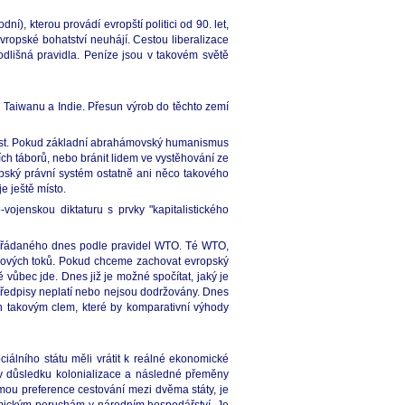
), kterou provádí evropští politici od 90. let,
vropské bohatství neuhájí. Cestou liberalizace
odlišná pravidla. Peníze jsou v takovém světě
 Taiwanu a Indie. Přesun výrob do těchto zemí
 část. Pokud základní abrahámovský humanismus
ch táborů, nebo bránit lidem ve vystěhování ze
pský právní systém ostatně ani něco takového
e ještě místo.
ojenskou diktaturu s prvky "kapitalistického
spořádaného dnes podle pravidel WTO. Té WTO,
álových toků. Pokud chceme zachovat evropský
ě vůbec jde. Dnes již je možné spočítat, jaký je
 předpisy neplatí nebo nejsou dodržovány. Dnes
en takovým clem, které by komparativní výhody
álního státu měli vrátit k reálné ekonomické
l v důsledku kolonializace a následné přeměny
rmou preference cestování mezi dvěma státy, je