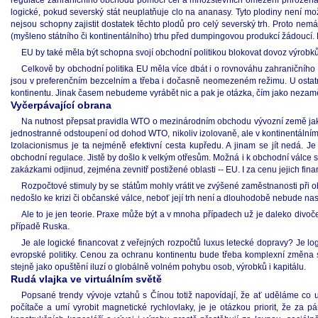
regulace zahraničního obchodu pomocí cel a množstevních omezení přirozená
logické, pokud severský stát neuplatňuje clo na ananasy. Tyto plodiny není m
nejsou schopny zajistit dostatek těchto plodů pro celý severský trh. Proto n
(myšleno státního či kontinentálního) trhu před dumpingovou produkcí žádoucí
EU by také měla být schopna svojí obchodní politikou blokovat dovoz výrobků,
Celkově by obchodní politika EU měla více dbát i o rovnováhu zahraničního
jsou v preferenčním bezcelním a třeba i dočasně neomezeném režimu. U ostatn
kontinentu. Jinak časem nebudeme vyrábět nic a pak je otázka, čím jako nezam
Vyčerpávající obrana
Na nutnost přepsat pravidla WTO o mezinárodním obchodu vývozní země jako Č
jednostranné odstoupení od dohod WTO, nikoliv izolovaně, ale v kontinentálním 
Izolacionismus je ta nejméně efektivní cesta kupředu. A jinam se jít nedá.
obchodní regulace. Jistě by došlo k velkým otřesům. Možná i k obchodní válce s 
zakázkami odjinud, zejména zevnitř postižené oblasti -- EU. I za cenu jejich fin
Rozpočtové stimuly by se státům mohly vrátit ve zvýšené zaměstnanosti při 
nedošlo ke krizi či občanské válce, neboť její trh není a dlouhodobě nebude na
Ale to je jen teorie. Praxe může být a v mnoha případech už je daleko divoč
případě Ruska.
Je ale logické financovat z veřejných rozpočtů luxus letecké dopravy? Je lo
evropské politiky. Cenou za ochranu kontinentu bude třeba komplexní změna 
stejně jako opuštění iluzí o globálně volném pohybu osob, výrobků i kapitálu.
Rudá vlajka ve virtuálním světě
Popsané trendy vývoje vztahů s Čínou totiž napovídají, že ať uděláme co 
počítače a umí vyrobit magnetické rychlovlaky, je je otázkou priorit, že za p