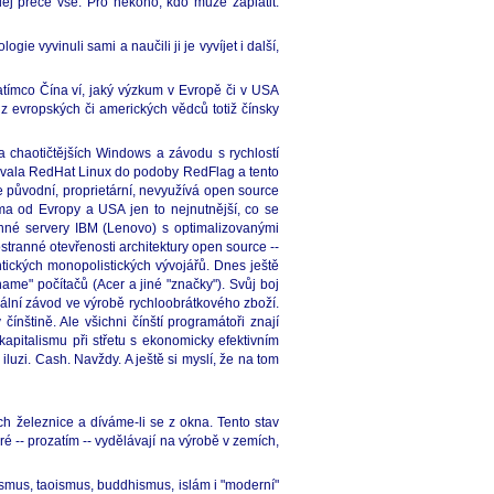
ej přece vše. Pro někoho, kdo může zaplatit.
e vyvinuli sami a naučili ji je vyvíjet i další,
Zatímco Čína ví, jaký výzkum v Evropě či v USA
z evropských či amerických vědců totiž čínsky
a chaotičtějších Windows a závodu s rychlostí
izovala RedHat Linux do podoby RedFlag a tento
le původní, proprietární, nevyužívá open source
ma od Evropy a USA jen to nejnutnější, co se
onné servery IBM (Lenovo) s optimalizovanými
stranné otevřenosti architektury open source --
ntických monopolistických vývojářů. Dnes ještě
name" počítačů (Acer a jiné "značky"). Svůj boj
bální závod ve výrobě rychloobrátkového zboží.
nštině. Ale všichni čínští programátoři znají
kapitalismu při střetu s ekonomicky efektivním
luzi. Cash. Navždy. A ještě si myslí, že na tom
h železnice a díváme-li se z okna. Tento stav
eré -- prozatím -- vydělávají na výrobě v zemích,
nismus, taoismus, buddhismus, islám i "moderní"