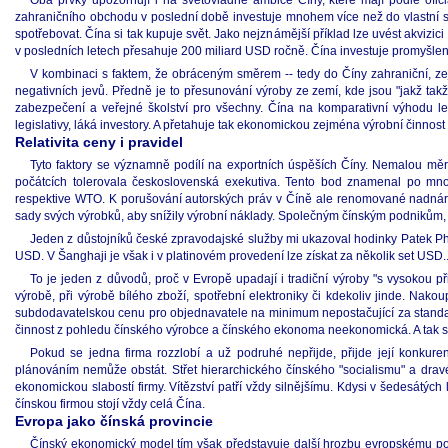
Oba prvky upozorňují i na světovládné ambice Číny, které mají podle ofici
zahraničního obchodu v poslední době investuje mnohem více než do vlastní soci
spotřebovat. Čína si tak kupuje svět. Jako nejznámější příklad lze uvést akvizi
v posledních letech přesahuje 200 miliard USD ročně. Čína investuje promyšleně, 
V kombinaci s faktem, že obráceným směrem -- tedy do Číny zahraniční, zej
negativních jevů. Předně je to přesunování výroby ze zemí, kde jsou "jakž t
zabezpečení a veřejné školství pro všechny. Čína na komparativní výhodu lev
legislativy, láká investory. A přetahuje tak ekonomickou zejména výrobní činnost 
Relativita ceny i pravidel
Tyto faktory se významně podílí na exportních úspěších Číny. Nemalou měrou 
počátcích tolerovala československá exekutiva. Tento bod znamenal po mno
respektive WTO. K porušování autorských práv v Číně ale renomované nadnárodn
sady svých výrobků, aby snížily výrobní náklady. Společným čínským podnikům,
Jeden z důstojníků české zpravodajské služby mi ukazoval hodinky Patek Phili
USD. V Šanghaji je však i v platinovém provedení lze získat za několik set USD..
To je jeden z důvodů, proč v Evropě upadají i tradiční výroby "s vysokou 
výrobě, při výrobě bílého zboží, spotřební elektroniky či kdekoliv jinde. Nako
subdodavatelskou cenu pro objednavatele na minimum nepostačující za standardn
činnost z pohledu čínského výrobce a čínského ekonoma neekonomická. A tak s
Pokud se jedna firma rozzlobí a už podruhé nepřijde, přijde její konku
plánováním nemůže obstát. Střet hierarchického čínského "socialismu" a drav
ekonomickou slabostí firmy. Vítězství patří vždy silnějšímu. Kdysi v šedesátých 
čínskou firmou stojí vždy celá Čína.
Evropa jako čínská provincie
Čínský ekonomický model tím však představuje další hrozbu evropskému poje