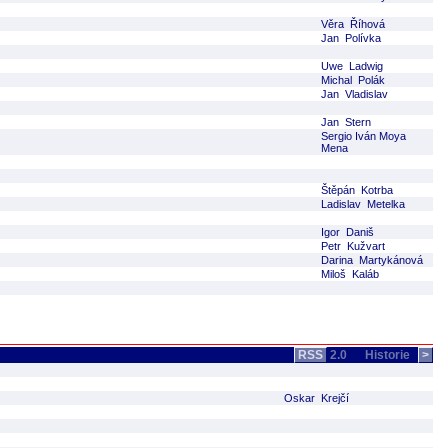
Věra Říhová
Jan Polívka
Uwe Ladwig
Michal Polák
Jan Vladislav
Jan Stern
Sergio Iván Moya
Mena
Štěpán Kotrba
Ladislav Metelka
Igor Daniš
Petr Kužvart
Darina Martykánová
Miloš Kaláb
RSS
2.0
Historie
>
Oskar Krejčí