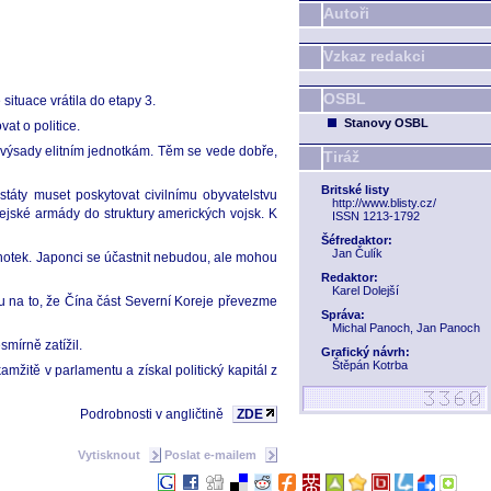
Autoři
Vzkaz redakci
OSBL
ituace vrátila do etapy 3.
Stanovy OSBL
at o politice.
í výsady elitním jednotkám. Těm se vede dobře,
Tiráž
Britské listy
táty muset poskytovat civilnímu obyvatelstvu
http://www.blisty.cz/
ejské armády do struktury amerických vojsk. K
ISSN 1213-1792
Šéfredaktor:
Jan Čulík
otek. Japonci se účastnit nebudou, ale mohou
Redaktor:
Karel Dolejší
nu na to, že Čína část Severní Koreje převezme
Správa:
Michal Panoch, Jan Panoch
mírně zatížil.
Grafický návrh:
Štěpán Kotrba
mžitě v parlamentu a získal politický kapitál z
Podrobnosti v angličtině
ZDE
Vytisknout
Poslat e-mailem