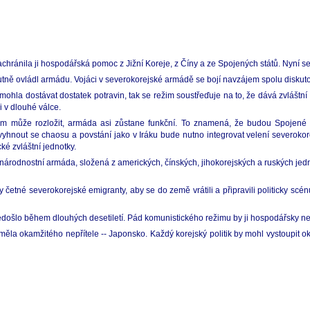
ránila ji hospodářská pomoc z Jižní Koreje, z Číny a ze Spojených států. Nyní se s
ně ovládl armádu. Vojáci v severokorejské armádě se bojí navzájem spolu diskutov
mohla dostávat dostatek potravin, tak se režim soustřeďuje na to, že dává zvláštn
i v dlouhé válce.
žim může rozložit, armáda asi zůstane funkční. To znamená, že budou Spojené s
yhnout se chaosu a povstání jako v Iráku bude nutno integrovat velení severokor
ké zvláštní jednotky.
odnostní armáda, složená z amerických, čínských, jihokorejských a ruských jedn
etné severokorejské emigranty, aby se do země vrátili a připravili politicky scé
ošlo během dlouhých desetiletí. Pád komunistického režimu by ji hospodářsky nes
la okamžitého nepřítele -- Japonsko. Každý korejský politik by mohl vystoupit oka