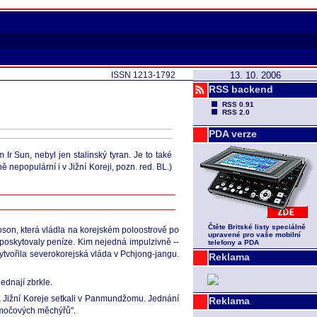
ISSN 1213-1792
13. 10. 2006
RSS backend
RSS 0.91
RSS 2.0
PDA verze
 Ir Sun, nebyl jen stalinský tyran. Je to také
nepopulární i v Jižní Koreji, pozn. red. BL.)
Čtěte Britské listy speciálně
oson, která vládla na korejském poloostrově po
upravené pro vaše mobilní
 poskytovaly peníze. Kim nejedná impulzivně --
telefony a PDA
vytvořila severokorejská vláda v Pchjong-jangu.
Reklama
ednají zbrkle.
a Jižní Koreje setkali v Panmundžomu. Jednání
Reklama
a močových měchýřů".