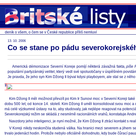
deník o všem, o čem se v České republice příliš nemluví
13. 10. 2006
Co se stane po pádu severokorejské
Americká démonizace Severní Koreje pomíjí některá závažná fakta,
píše 
populární partyzánský velitel, který vedl své spoluobčany v úspěšném povstání 
Je pravda, že jeho syn Kim Džong Il býval kdysi playboyem, ale stal se z něho 
Kim Džong Il měl možnost převzít po Kim Ir Sunovi moc v Severní Koreji také
dobu 500 let, od konce 14. století. Kim Džong Il uměl konsolidovat svou moc a
má celé výzkumné ústavy na to, aby studovaly, jak nejlépe reagovat na potenciáln
Severokorejský režim se skládá z nesmírně racionálních vrahů, konstatuje Andre
Navzdory jeho inteligenci, je nyní možné, že Kim Džong Il ztrácí kontakt s rea
V Koreji nikdy neskončila studená válka. Na hranici mezi severem a jihem s
trvalo jedenáct hodin. Protože nebylo oficiálně dohodnuto, kdy bude čůrací pau