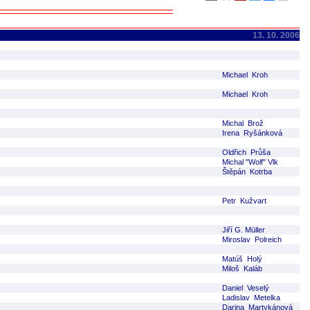
13. 10. 2006
Michael Kroh
Michael Kroh
Michal Brož
Irena Ryšánková
Oldřich Průša
Michal "Wolf" Vlk
Štěpán Kotrba
Petr Kužvart
Jiří G. Müller
Miroslav Polreich
Matúš Holý
Miloš Kaláb
Daniel Veselý
Ladislav Metelka
Darina Martykánová