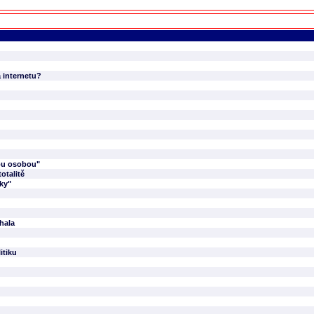
 internetu?
hou osobou"
otalitě
ky"
hala
itiku