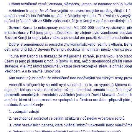
Ostatní rozdělené země, Vietnam, Německo, Jemen, se nakonec spojily. Avšak
Vzhledem k tomu, že většina vojáků ze severokorejské armády, čítající 1,2
armáda není žádná třetiřadá armáda z Blízkého východu. Tito "Asiaté s vymytým
počasí je špatné: vítr ze Sibiře způsobuje, že je v Koreji v zimě nesnesitelný mr
Severní Korea je nebezpečný nepřítel. Má 100 000 dobře vycvičených přísl
infrastruktura v Pchjong-jangu, důsledkem by zřejmě bylo všeobecné bezvládí
Severní Koreji je stejný jako v Iráku a potenciál pro použití zbraní hromadného ni
Dobré je připomenout si poslední dny komunistického režimu v Albánii. Během
dětí, šikanující lidi. V Severní Koreji prý dochází mimo hlavní město k témuž jev
Touha Kim Džong Ila dokázat, že má jaderné zbraně, je známkou jeho slabos
území (s jeho přístupem k moři, blízkým Rusku), než o dlouhodobé přežití Kimov
strategie, v jejímž rámci agresivně ukazuje severokorejské střely, je přimět Spo
Pekingem. A o to hlavně Kimovi jde.
Kim musel být zklamán, že Američané nad nedávnými balistickými testy, prove
Američtí stratégové by se měli nyní soustředit na to, co vypovídá Kimovo rozh
dojde ke kolapsu severokorejského režimu, americká armáda bude čelit největ
plukovník amerických armádních zvláštních jednotek David Maxwell. Jeden 
armáda, která si bude muset ve spolupráci s čínskou armádou připravit plán 
rozkladu Severní Koreje:
1. vyčerpání zdrojů
2. neschopnost udržovat celostátní strukturu v důsledku vyčerpání zdrojů
3. vznik nezávislých panství, která ovládají místní funkcionáři nebo váleční m