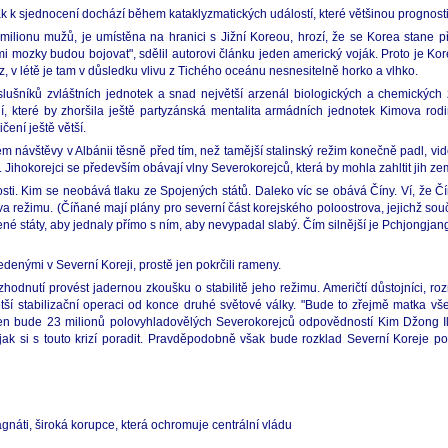
 k sjednocení dochází během kataklyzmatických událostí, které většinou prognosti
 milionu mužů, je umístěna na hranici s Jižní Koreou, hrozí, že se Korea stane p
i mozky budou bojovat", sdělil autorovi článku jeden americký voják. Proto je K
áz, v létě je tam v důsledku vlivu z Tichého oceánu nesnesitelně horko a vlhko.
ušníků zvláštních jednotek a snad největší arzenál biologických a chemických z
, které by zhoršila ještě partyzánská mentalita armádních jednotek Kimova rodi
čení ještě větší.
 návštěvy v Albánii těsně před tím, než tamější stalinský režim konečně padl, vi
u. Jihokorejci se především obávají vlny Severokorejců, která by mohla zahltit jih ze
ti. Kim se neobává tlaku ze Spojených států. Daleko víc se obává Číny. Ví, že Č
a režimu. (Číňané mají plány pro severní část korejského poloostrova, jejichž sou
jené státy, aby jednaly přímo s ním, aby nevypadal slabý. Čím silnější je Pchjongjan
denými v Severní Koreji, prostě jen pokrčili rameny.
odnutí provést jadernou zkoušku o stabilitě jeho režimu. Američtí důstojníci, rozmí
ší stabilizační operaci od konce druhé světové války. "Bude to zřejmě matka vše
den bude 23 milionů polovyhladovělých Severokorejců odpovědností Kim Džong I
jak si s touto krizí poradit. Pravděpodobně však bude rozklad Severní Koreje p
agnáti, široká korupce, která ochromuje centrální vládu