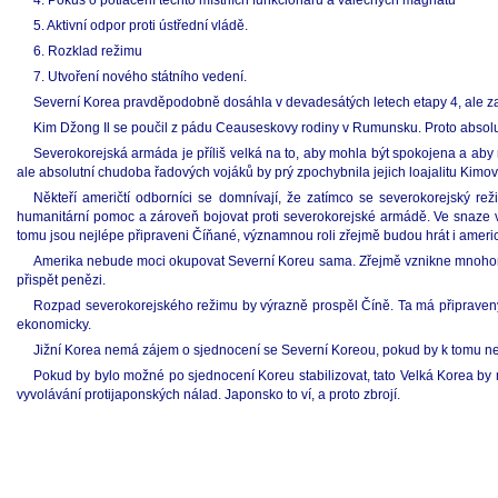
4. Pokus o potlačení těchto místních funkcionářů a válečných magnátů
5. Aktivní odpor proti ústřední vládě.
6. Rozklad režimu
7. Utvoření nového státního vedení.
Severní Korea pravděpodobně dosáhla v devadesátých letech etapy 4, ale zach
Kim Džong Il se poučil z pádu Ceauseskovy rodiny v Rumunsku. Proto absolut
Severokorejská armáda je příliš velká na to, aby mohla být spokojena a aby 
ale absolutní chudoba řadových vojáků by prý zpochybnila jejich loajalitu Kimov
Někteří američtí odborníci se domnívají, že zatímco se severokorejský re
humanitární pomoc a zároveň bojovat proti severokorejské armádě. Ve snaze v
tomu jsou nejlépe připraveni Číňané, významnou roli zřejmě budou hrát i americ
Amerika nebude moci okupovat Severní Koreu sama. Zřejmě vznikne mnohonár
přispět penězi.
Rozpad severokorejského režimu by výrazně prospěl Číně. Ta má připraveny č
ekonomicky.
Jižní Korea nemá zájem o sjednocení se Severní Koreou, pokud by k tomu ned
Pokud by bylo možné po sjednocení Koreu stabilizovat, tato Velká Korea by mě
vyvolávání protijaponských nálad. Japonsko to ví, a proto zbrojí.