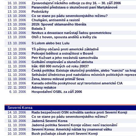
16. 10. 2006
Zpravodajství iráckého odboje za dny 16. -- 30. září 2006
13. 10. 2006
Paranoidní představa o skutečnosti paní Martykánové
13. 10. 2006
Podotázky
13. 10. 2006
Co se stane po pádu severokorejského režimu?
13. 10. 2006
Chuligáni, antisemité a rasisté
13. 10. 2006
2019: Spoveď sklamaného liberála
13. 10. 2006
Balada 3
13. 10. 2006
Nevkus a devastace narůstají řadou geometrickou
13. 10. 2006
Obři z hoven, spousta andělů a květy zla
13. 10. 2006
S Lulom alebo bez Lulu
12. 10. 2006
Tři pětiny občanů proti americké základně
13. 10. 2006
Policejní bdělost a ostražitost v Bosně
12. 10. 2006
Petr Kužvart a jeho nezávislá samochvála
11. 10. 2006
Golbální oteplování a sluneční aktivita
11. 10. 2006
Irák: 650 000 mrtvých od roku 2003?
12. 10. 2006
Česká politika: Existuje skutočný problém, alebo "narcisi" sa hra
11. 10. 2006
Selhávání úřednictva pod nadvládou místních politických reprez
11. 10. 2006
Žena, kterou miloval primář Sova
12. 10. 2006
Kanada odmítla poskytnout azyl teroristovi americké CIA
22. 11. 2003
Adresy redakce
6. 10. 2006
Hospodaření OSBL za září 2006
Severní Korea
14. 10. 2006
Rada bezpečnosti OSN schválila sankce proti Severní Koreji
13. 10. 2006
Co se stane po pádu severokorejského režimu?
11. 10. 2006
Jaderná Severní Korea
11. 10. 2006
Jaderná politika Severní Koreje vůbec není iracionální
11. 10. 2006
Severní Korea: Americký nátlak by znamenal válku
10. 10. 2006
Bush požaduje zásah proti Severní Koreji