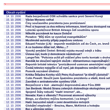
Obsah vydání
14. 10. 2006
Rada bezpečnosti OSN schválila sankce proti Severní Koreji
15. 10. 2006
Václav Moravec selhal
15. 10. 2006
Činy současného prezidenta jsou protiústavní
13. 10. 2006
Proč si kupovat za dva miliony informace, které jsou dostupné na
15. 10. 2006
Letecká společnost British Airways čelí soudnímu sporu
13. 10. 2006
Několik poznámek ke kauze Doležel
14. 10. 2006
Poradce: "Bílý dům se vysmíval evangelikálům"
14. 10. 2006
Muslimské autority přijaly papežovu omluvu
13. 10. 2006
Eduard Freisler (LN) - importér mediálních zdí do Čech, zn. levně
14. 10. 2006
A co budeme dělat teď, Mirku....?
13. 10. 2006
Vysoký armádní činitel: Britská vojska musejí odejít z Iráku
13. 10. 2006
Ústava úpí, bude ji demokracie následovat?
13. 10. 2006
LangerTek: "Policista ucítil při otáčení přes tonfu kontakt s dru
14. 10. 2006
Randák ke sloučení tajných služeb : diletantismus napomáhající t
13. 10. 2006
Reportér britské televize "protizákonně usmrcen americkými vojá
13. 10. 2006
Česká televize nejspíše ví už nyní, jak dopadnou senátní volby
13. 10. 2006
Pomník neznámé úřednici
13. 10. 2006
Kritika Štěpána Kotrby vůči Petru Kužvartovi "je téměř závistivá"
13. 10. 2006
Colin Powell: Sloužil jsem špatnému prezidentu a vládě, která sel
14. 10. 2006
Zaorálek o antiraketovém systému USA
13. 10. 2006
Bezpečnost v Asii - alarmující doprovodná akce Fóra 2000
13. 10. 2006
Jan Beránek: Modrá Strana zelených diskredituje ekologickou pol
13. 10. 2006
Spojené štáty nebudú "riadiť internet", ale...
13. 10. 2006
Nevada: Kam o víkendu? Pozorovat atomové výbuchy
13. 10. 2006
Bingo, za všechno můžou komunisti. I za bingo?
12. 10. 2006
Haiti: bezuzdné násilí v zemi desetitisíce mrtvých
12. 10. 2006
Globální oteplování -- Brezina, Mann, McKitrick a hokejka
13. 10. 2006
Boj s větrnými mlýny