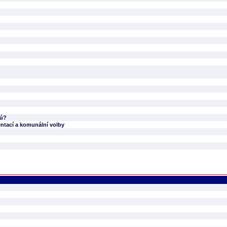
jú?
entací a komunální volby