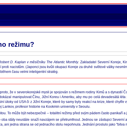
ho režimu?
Robert D. Kaplan v měsíčníku The Atlantic Monthly
. Zakladatel Severní Koreje, Kim
proti nacistům. (Japonci jsou kvůli okupaci Koreje za druhé světové války nesmírně 
během času velmi inteligentní stratég.
 proto, že v severokorejské mysli je spojován s režimem rodiny Kimů a s dynastií Č
 dokázal manipulovat Čínu, Jižní Koreu i Ameriku, aby mu po celá devadesátá léta
í útoky od USA či z Jižní Koreje, které by samy byly reakcí na krize, které chytře 
j Lankov, profesor historie na Kookmin university v Seoulu.
litou. To může být nebezpečné -- totalitní režimy před svým pádem často panikaří a j
e oba státy neustále snaží navzájem se přetrumfnout. Jednou se zástupci Severní 
za, ani jedna strana se od jednacího stolu nepohnula. Jednání proslulo jako "bitv