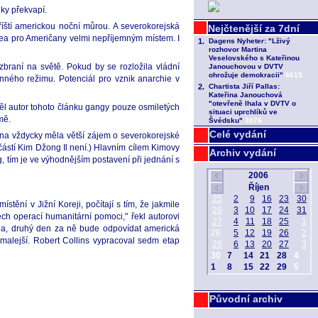
ky překvapí.
říští americkou noční můrou. A severokorejská
orea pro Američany velmi nepříjemným místem. I
braní na světě. Pokud by se rozložila vládní
nného režimu. Potenciál pro vznik anarchie v
děl autor tohoto článku gangy pouze osmiletých
mě.
Celé vydání
ína vždycky měla větší zájem o severokorejské
částí Kim Džong Il není.) Hlavním cílem Kimovy
Archiv vydání
g, tím je ve výhodnějším postavení při jednání s
stění v Jižní Koreji, počítají s tím, že jakmile
ch operací humanitární pomoci," řekl autorovi
la, druhý den za ně bude odpovídat americká
omalejší. Robert Collins vypracoval sedm etap
Původní archiv