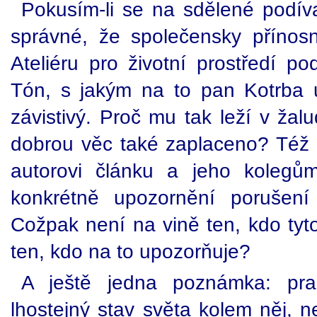
Pokusím-li se na sdělené podívat
správné, že společensky přínos
Ateliéru pro životní prostředí po
Tón, s jakým na to pan Kotrba 
závistivý. Proč mu tak leží v ža
dobrou věc také zaplaceno? Též
autorovi článku a jeho kolegů
konkrétně upozornění porušen
Cožpak není na vině ten, kdo tyto
ten, kdo na to upozorňuje?
A ještě jedna poznámka: pra
lhostejný stav světa kolem něj,