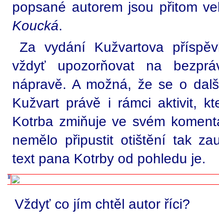
popsané autorem jsou přitom velm
Koucká
.
Za vydání Kužvartova příspě
vždyť upozorňovat na bezprá
nápravě. A možná, že se o dalš
Kužvart právě i rámci aktivit, 
Kotrba zmiňuje ve svém komentá
nemělo připustit otištění tak z
text pana Kotrby od pohledu je.
Vždyť co jím chtěl autor říci?