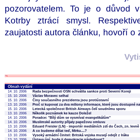
pozorovatelem. To je o důvod v
Kotrby ztrácí smysl. Respekti
zaujatosti autora článku, hovoří o 
Vyt
Obsah vydání
14. 10. 2006
Rada bezpečnosti OSN schválila sankce proti Severní Koreji
15. 10. 2006
Václav Moravec selhal
15. 10. 2006
Činy současného prezidenta jsou protiústavní
13. 10. 2006
Proč si kupovat za dva miliony informace, které jsou dostupné na
15. 10. 2006
Letecká společnost British Airways čelí soudnímu sporu
13. 10. 2006
Několik poznámek ke kauze Doležel
14. 10. 2006
Poradce: "Bílý dům se vysmíval evangelikálům"
14. 10. 2006
Muslimské autority přijaly papežovu omluvu
13. 10. 2006
Eduard Freisler (LN) - importér mediálních zdí do Čech, zn. levně
14. 10. 2006
A co budeme dělat teď, Mirku....?
13. 10. 2006
Vysoký armádní činitel: Britská vojska musejí odejít z Iráku
13. 10. 2006
Ústava úpí, bude ji demokracie následovat?