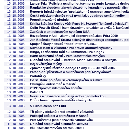
13. 10. 2006
LangerTek: "Policista ucítil při otáčení přes tonfu kontakt s dru
14. 10. 2006
Randák ke sloučení tajných služeb : diletantismus napomáhající t
13. 10. 2006
Reportér britské televize "protizákonně usmrcen americkými vojá
13. 10. 2006
Česká televize nejspíše ví už nyní, jak dopadnou senátní volby
13. 10. 2006
Pomník neznámé úřednici
13. 10. 2006
Kritika Štěpána Kotrby vůči Petru Kužvartovi "je téměř závistivá"
13. 10. 2006
Colin Powell: Sloužil jsem špatnému prezidentu a vládě, která sel
14. 10. 2006
Zaorálek o antiraketovém systému USA
13. 10. 2006
Bezpečnost v Asii - alarmující doprovodná akce Fóra 2000
13. 10. 2006
Jan Beránek: Modrá Strana zelených diskredituje ekologickou pol
13. 10. 2006
Spojené štáty nebudú "riadiť internet", ale...
13. 10. 2006
Nevada: Kam o víkendu? Pozorovat atomové výbuchy
13. 10. 2006
Bingo, za všechno můžou komunisti. I za bingo?
12. 10. 2006
Haiti: bezuzdné násilí v zemi desetitisíce mrtvých
12. 10. 2006
Globální oteplování -- Brezina, Mann, McKitrick a hokejka
13. 10. 2006
Boj s větrnými mlýny
16. 10. 2006
Zpravodajství iráckého odboje za dny 16. -- 30. září 2006
13. 10. 2006
Paranoidní představa o skutečnosti paní Martykánové
13. 10. 2006
Podotázky
13. 10. 2006
Co se stane po pádu severokorejského režimu?
13. 10. 2006
Chuligáni, antisemité a rasisté
13. 10. 2006
2019: Spoveď sklamaného liberála
13. 10. 2006
Balada 3
13. 10. 2006
Nevkus a devastace narůstají řadou geometrickou
13. 10. 2006
Obři z hoven, spousta andělů a květy zla
13. 10. 2006
S Lulom alebo bez Lulu
12. 10. 2006
Tři pětiny občanů proti americké základně
13. 10. 2006
Policejní bdělost a ostražitost v Bosně
12. 10. 2006
Petr Kužvart a jeho nezávislá samochvála
11. 10. 2006
Golbální oteplování a sluneční aktivita
11. 10. 2006
Irák: 650 000 mrtvých od roku 2003?