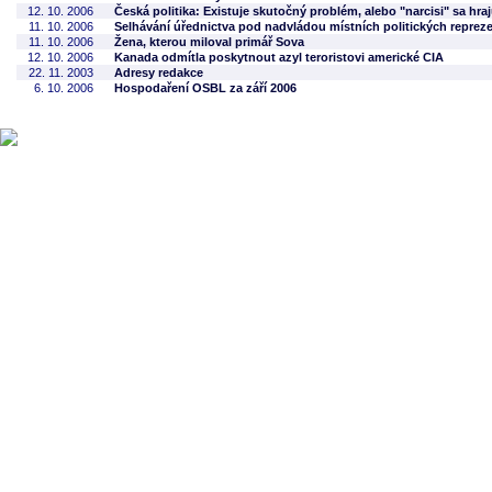
12. 10. 2006
Česká politika: Existuje skutočný problém, alebo "narcisi" sa hra
11. 10. 2006
Selhávání úřednictva pod nadvládou místních politických reprez
11. 10. 2006
Žena, kterou miloval primář Sova
12. 10. 2006
Kanada odmítla poskytnout azyl teroristovi americké CIA
22. 11. 2003
Adresy redakce
6. 10. 2006
Hospodaření OSBL za září 2006