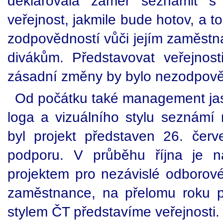
deklarovala záměr seznámit s
veřejnost, jakmile bude hotov, a 
zodpovědností vůči jejím zaměstn
divákům. Představovat veřejnost
zásadní změny by bylo nezodpov
Od počátku také management jas
loga a vizuálního stylu seznám
byl projekt představen 26. červ
podporu. V průběhu října je 
projektem pro nezávislé odborové 
zaměstnance, na přelomu roku p
stylem ČT představíme veřejnosti.