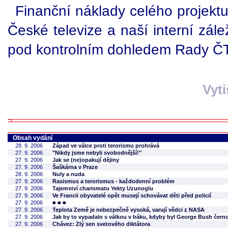
Finanční náklady celého projek
České televize a naší interní zálež
pod kontrolním dohledem Rady ČT 
Vyt
Obsah vydání
28. 9. 2006
Západ ve válce proti terorismu prohrává
27. 9. 2006
"Nikdy jsme nebyli svobodnější!"
27. 9. 2006
Jak se (ne)opakují dějiny
27. 9. 2006
Šaškárna v Praze
28. 9. 2006
Nuly a nuda
27. 9. 2006
Rasismus a terorismus - každodenní problém
27. 9. 2006
Tajemství charismatu Yekty Uzunoglu
27. 9. 2006
Ve Francii obyvatelé opět musejí schovávat děti před policií
27. 9. 2006
■ ■ ■
27. 9. 2006
Teplota Země je nebezpečně vysoká, varují vědci z NASA
27. 9. 2006
Jak by to vypadalo s válkou v Iráku, kdyby byl George Bush čer
27. 9. 2006
Chávez: Zlý sen svetového diktátora