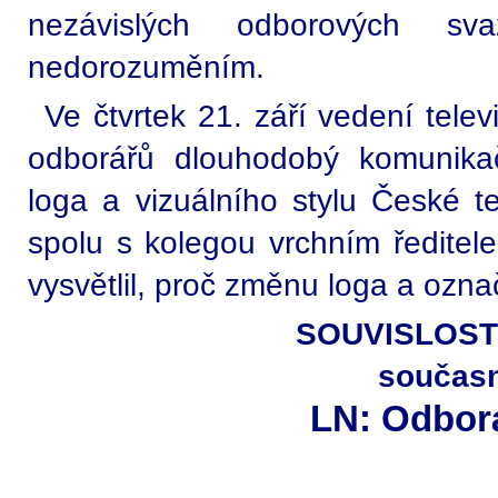
nezávislých odborových sv
nedorozuměním.
Ve čtvrtek 21. září vedení tele
odborářů dlouhodobý komunika
loga a vizuálního stylu České t
spolu s kolegou vrchním ředite
vysvětlil, proč změnu loga a ozn
SOUVISLOSTI:
součas
LN: Odborá