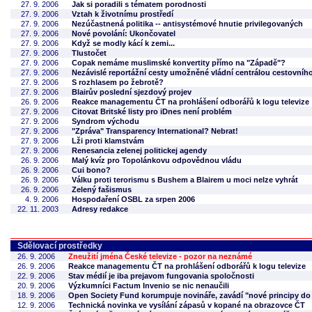
27. 9. 2006
Jak si poradili s tématem porodnosti
27. 9. 2006
Vztah k životnímu prostředí
27. 9. 2006
Nezúčastnená politika -- antisystémové hnutie privilegovaných
27. 9. 2006
Nové povolání: Ukončovatel
27. 9. 2006
Když se modly kácí k zemi...
27. 9. 2006
Tlustočet
27. 9. 2006
Copak nemáme muslimské konvertity přímo na "Západě"?
27. 9. 2006
Nezávislé reportážní cesty umožněné vládní centrálou cestovníh
27. 9. 2006
S rozhlasem po žebrotě?
27. 9. 2006
Blairův poslední sjezdový projev
26. 9. 2006
Reakce managementu ČT na prohlášení odborářů k logu televize
27. 9. 2006
Citovat Britské listy pro iDnes není problém
27. 9. 2006
Syndrom východu
27. 9. 2006
"Zpráva" Transparency International? Nebrat!
27. 9. 2006
Lži proti klamstvám
27. 9. 2006
Renesancia zelenej politickej agendy
26. 9. 2006
Malý kvíz pro Topolánkovu odpovědnou vládu
26. 9. 2006
Cui bono?
26. 9. 2006
Válku proti terorismu s Bushem a Blairem u moci nelze vyhrát
26. 9. 2006
Zelený fašismus
4. 9. 2006
Hospodaření OSBL za srpen 2006
22. 11. 2003
Adresy redakce
Sdělovací prostředky
26. 9. 2006
Zneužití jména České televize - pozor na neznámé
26. 9. 2006
Reakce managementu ČT na prohlášení odborářů k logu televize
22. 9. 2006
Stav médií je iba prejavom fungovania spoločnosti
20. 9. 2006
Výzkumníci Factum Invenio se nic nenaučili
18. 9. 2006
Open Society Fund korumpuje novináře, zavádí "nové principy do pr
12. 9. 2006
Technická novinka ve vysílání zápasů v kopané na obrazovce ČT