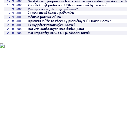
12. 9. 2006
Švédská veřejnoprávní televize kritizovaná vlastními novináři za c
10. 9. 2006
Zaorálek: být partnerem USA neznamená být servilní
8. 9. 2006
Princip známe, ale co je příčinou?
7. 9. 2006
Žurnalistická škola v počátcích
2. 9. 2006
Média a politika v ČRo 6
25. 8. 2006
Opravdu může za všechny problémy v ČT David Borek?
23. 8. 2006
Černý pátek rakouských lidovců
23. 8. 2006
Rozvrat současných mediálních jistot
23. 8. 2006
Mezi reportéry BBC a ČT je zásadní rozdíl