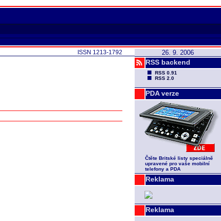
ISSN 1213-1792
26. 9. 2006
RSS backend
RSS 0.91
RSS 2.0
PDA verze
Čtěte Britské listy speciálně
upravené pro vaše mobilní
telefony a PDA
Reklama
Reklama