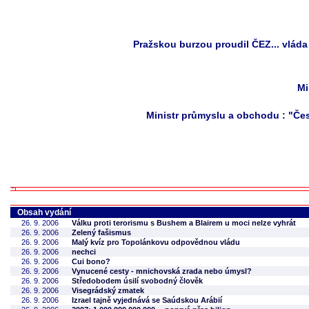
Pražskou burzou proudil ČEZ... vláda 
Mi
Ministr průmyslu a obchodu : "Čes
Obsah vydání
26. 9. 2006
Válku proti terorismu s Bushem a Blairem u moci nelze vyhrát
26. 9. 2006
Zelený fašismus
26. 9. 2006
Malý kvíz pro Topolánkovu odpovědnou vládu
26. 9. 2006
nechci
26. 9. 2006
Cui bono?
26. 9. 2006
Vynucené cesty - mnichovská zrada nebo úmysl?
26. 9. 2006
Středobodem úsilí svobodný člověk
26. 9. 2006
Visegrádský zmatek
26. 9. 2006
Izrael tajně vyjednává se Saúdskou Arábií