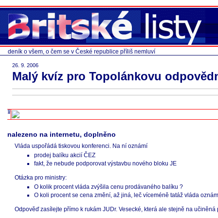
deník o všem, o čem se v České republice příliš nemluví
26. 9. 2006
Malý kvíz pro Topolánkovu odpověd
nalezeno na internetu, doplněno
Vláda uspořádá tiskovou konferenci. Na ní oznámí
prodej balíku akcií ČEZ
fakt, že nebude podporovat výstavbu nového bloku JE
Otázka pro ministry:
O kolik procent vláda zvýšila cenu prodávaného balíku ?
O koli procent se cena změní, až jiná, leč víceméně tatáž vláda ozná
Odpověď zasílejte přímo k rukám JUDr. Vesecké, která ale stejně na učiněná