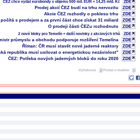
ČEZ chce vydat eurobondy v objemu 500 mil. EUR = 14,25 mld. Kč
ZDE
Prodej akcií ČEZ budí na trhu nervozitu
ZDE
Akcie ČEZ rozhodly o poklesu trhu
ZDE
počítá s prodejem a za první část chce získat 31 miliard
ZDE
O prodeji části ČEZu rozhodnuto
ZDE
2 nové bloky pro Temelín + další novinky z akciových trhů
ZDE
nistr průmyslu a obchodu podporuje rozšíření Temelína
ZDE
Říman: ČR musí stavět nové jaderné reaktory
ZDE
ká republika musí usilovat o energetickou nezávislost"
ZDE
ČEZ: Potřeba nových jaderných bloků do roku 2020
ZDE
Vytisknout
Poslat e-mailem