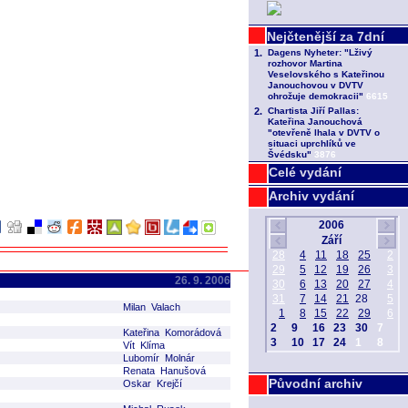
Celé vydání
Archiv vydání
26. 9. 2006
Milan Valach
Kateřina Komorádová
Vít Klíma
Lubomír Molnár
Renata Hanušová
Původní archiv
Oskar Krejčí