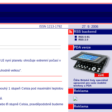
ISSN 1213-1792
27. 9. 2006
RSS backend
RSS 0.91
RSS 2.0
PDA verze
 Už nyní planetu ohrožuje extremní počasí v
oruhodně velkou".
Čtěte Britské listy speciálně
upravené pro vaše mobilní
telefony a PDA
 pouhý 1 stupeň Celsia pod maximální teplotou
Reklama
tě.
a nebo tři stupně Celsia, pravděpodobně budeme
Reklama