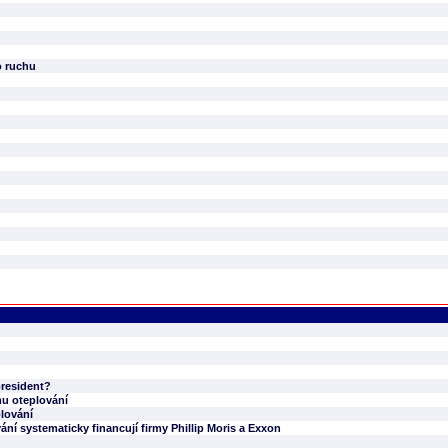
o ruchu
president?
mu oteplování
plování
 systematicky financují firmy Phillip Moris a Exxon