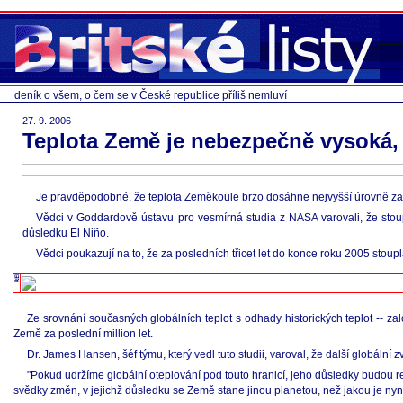
deník o všem, o čem se v České republice příliš nemluví
27. 9. 2006
Teplota Země je nebezpečně vysoká, 
Je pravděpodobné, že teplota Zeměkoule brzo dosáhne nejvyšší úrovně za mil
Vědci v Goddardově ústavu pro vesmírná studia z NASA varovali, že stoupn
důsledku El Niño.
Vědci poukazují na to, že za posledních třicet let do konce roku 2005 stoupl
Ze srovnání současných globálních teplot s odhady historických teplot -- z
Země za poslední million let.
Dr. James Hansen, šéf týmu, který vedl tuto studii, varoval, že další globáln
"Pokud udržíme globální oteplování pod touto hranicí, jeho důsledky budou r
svědky změn, v jejichž důsledku se Země stane jinou planetou, než jakou je nyní