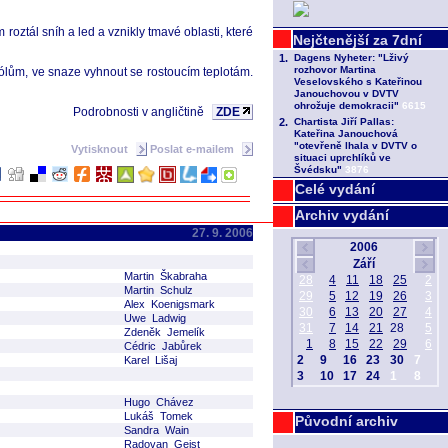
roztál sníh a led a vznikly tmavé oblasti, které
 pólům, ve snaze vyhnout se rostoucím teplotám.
Podrobnosti v angličtině
ZDE
Vytisknout
Poslat e-mailem
Celé vydání
Archiv vydání
27. 9. 2006
Martin Škabraha
Martin Schulz
Alex Koenigsmark
Uwe Ladwig
Zdeněk Jemelík
Cédric Jabůrek
Karel Lišaj
Hugo Chávez
Lukáš Tomek
Původní archiv
Sandra Wain
Radovan Geist