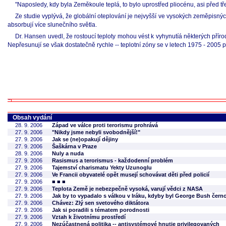
"Naposledy, kdy byla Zeměkoule teplá, to bylo uprostřed pliocénu, asi před tř
Ze studie vyplývá, že globální oteplování je nejvyšší ve vysokých zeměpisných
absorbují více slunečního světla.
Dr. Hansen uvedl, že rostoucí teploty mohou vést k vyhynutíá některých příro
Nepřesunují se však dostatečně rychle -- teplotní zóny se v letech 1975 - 2005 
Obsah vydání
28. 9. 2006
Západ ve válce proti terorismu prohrává
27. 9. 2006
"Nikdy jsme nebyli svobodnější!"
27. 9. 2006
Jak se (ne)opakují dějiny
27. 9. 2006
Šaškárna v Praze
28. 9. 2006
Nuly a nuda
27. 9. 2006
Rasismus a terorismus - každodenní problém
27. 9. 2006
Tajemství charismatu Yekty Uzunoglu
27. 9. 2006
Ve Francii obyvatelé opět musejí schovávat děti před policií
27. 9. 2006
■ ■ ■
27. 9. 2006
Teplota Země je nebezpečně vysoká, varují vědci z NASA
27. 9. 2006
Jak by to vypadalo s válkou v Iráku, kdyby byl George Bush čer
27. 9. 2006
Chávez: Zlý sen svetového diktátora
27. 9. 2006
Jak si poradili s tématem porodnosti
27. 9. 2006
Vztah k životnímu prostředí
27. 9. 2006
Nezúčastnená politika -- antisystémové hnutie privilegovaných