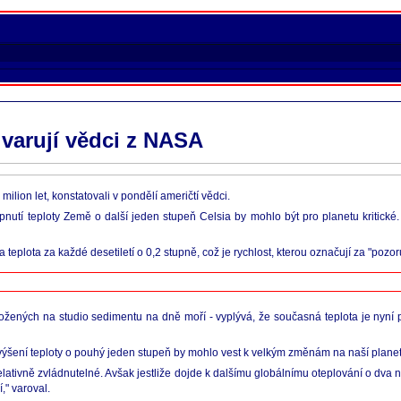
varují vědci z NASA
ion let, konstatovali v pondělí američtí vědci.
utí teploty Země o další jeden stupeň Celsia by mohlo být pro planetu kritické.
a teplota za každé desetiletí o 0,2 stupně, což je rychlost, kterou označují za "poz
aložených na studio sedimentu na dně moří - vyplývá, že současná teplota je nyní
í zvýšení teploty o pouhý jeden stupeň by mohlo vest k velkým změnám na naší plane
elativně zvládnutelné. Avšak jestliže dojde k dalšímu globálnímu oteplování o dv
," varoval.