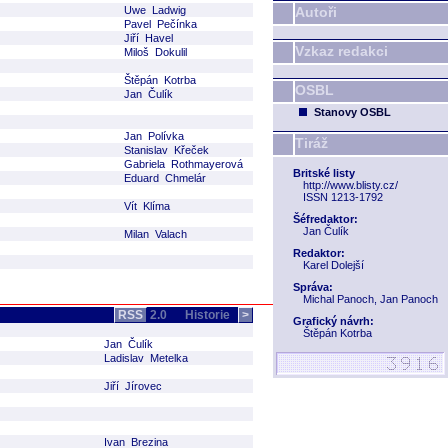
Uwe Ladwig
Autoři
Pavel Pečínka
Jiří Havel
Vzkaz redakci
Miloš Dokulil
Štěpán Kotrba
OSBL
Jan Čulík
Stanovy OSBL
Jan Polívka
Tiráž
Stanislav Křeček
Gabriela Rothmayerová
Britské listy
Eduard Chmelár
http://www.blisty.cz/
ISSN 1213-1792
Vít Klíma
Šéfredaktor:
Jan Čulík
Milan Valach
Redaktor:
Karel Dolejší
Správa:
Michal Panoch, Jan Panoch
RSS
2.0
Historie
>
Grafický návrh:
Štěpán Kotrba
Jan Čulík
Ladislav Metelka
Jiří Jírovec
Ivan Brezina