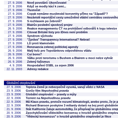
27. 9. 2006
Nové povolání: Ukončovatel
27. 9. 2006
Když se modly kácí k zemi...
27. 9. 2006
Tlustočet
27. 9. 2006
Copak nemáme muslimské konvertity přímo na "Západě"?
27. 9. 2006
Nezávislé reportážní cesty umožněné vládní centrálou cestovníh
27. 9. 2006
S rozhlasem po žebrotě?
27. 9. 2006
Blairův poslední sjezdový projev
26. 9. 2006
Reakce managementu ČT na prohlášení odborářů k logu televize
27. 9. 2006
Citovat Britské listy pro iDnes není problém
27. 9. 2006
Syndrom východu
27. 9. 2006
"Zpráva" Transparency International? Nebrat!
27. 9. 2006
Lži proti klamstvám
27. 9. 2006
Renesancia zelenej politickej agendy
26. 9. 2006
Malý kvíz pro Topolánkovu odpovědnou vládu
26. 9. 2006
Cui bono?
26. 9. 2006
Válku proti terorismu s Bushem a Blairem u moci nelze vyhrát
26. 9. 2006
Zelený fašismus
4. 9. 2006
Hospodaření OSBL za srpen 2006
22. 11. 2003
Adresy redakce
Globální oteplování
27. 9. 2006
Teplota Země je nebezpečně vysoká, varují vědci z NASA
23. 9. 2006
Gorův film
Nepohodlná pravda
23. 9. 2006
Globální oteplování -- pravdy a mýty
22. 9. 2006
Torrent na
Nepohodlnou pravdu
22. 9. 2006
Má Klaus pravdu, protože rozumí klimatologii, anebo proto, že je 
22. 9. 2006
Richard Branson poskytne 3 miliardy dolarů na boj proti globální
21. 9. 2006
Stát Kalifornie žaluje automobilky, že přispívají ke globálnímu ote
20. 9. 2006
Zpochybňování vědeckého konsensu o hrozbě globálního oteplování
20. 9. 2006
"Vědecký konsenzus" o hrozbě globálního oteplování je fikce