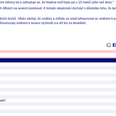
emi miliony let a odhaduje se, že hladina moří byla asi o 25 metrů výše než dnes."
 šířkách na severní polokouli. K tomuto oteplování dochází v důsledku toho, že tam 
dních druhů. Vědci sledují, že rostliny a zvířata se snaží přesunovat se směrem k
přesunovaly směrem k severu rychlostí cca 40 km za desetiletí.
noch?