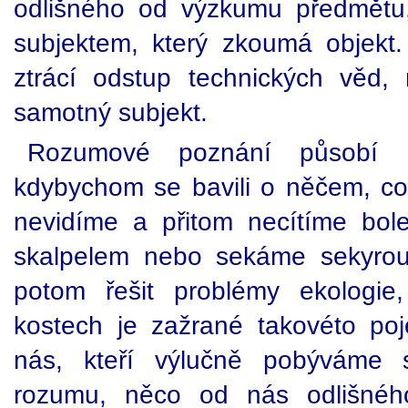
odlišného od výzkumu předmětu
subjektem, který zkoumá objekt. 
ztrácí odstup technických věd,
samotný subjekt.
Rozumové poznání působí ne
kdybychom se bavili o něčem, co 
nevidíme a přitom necítíme bol
skalpelem nebo sekáme sekyrou
potom řešit problémy ekologie
kostech je zažrané takovéto poje
nás, kteří výlučně pobýváme
rozumu, něco od nás odlišnéh