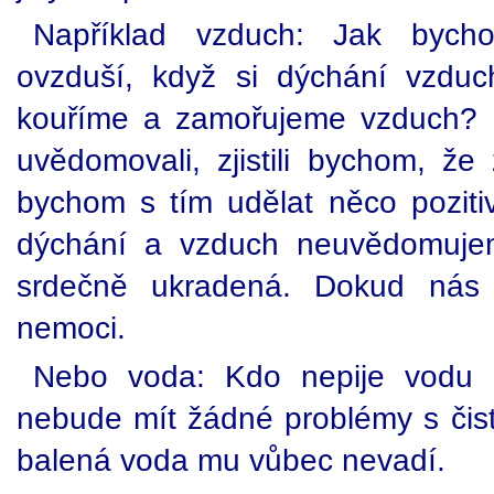
Například vzduch: Jak bychom
ovzduší, když si dýchání vzdu
kouříme a zamořujeme vzduch? 
uvědomovali, zjistili bychom, že
bychom s tím udělat něco pozitiv
dýchání a vzduch neuvědomujem
srdečně ukradená. Dokud nás t
nemoci.
Nebo voda: Kdo nepije vodu a
nebude mít žádné problémy s čis
balená voda mu vůbec nevadí.