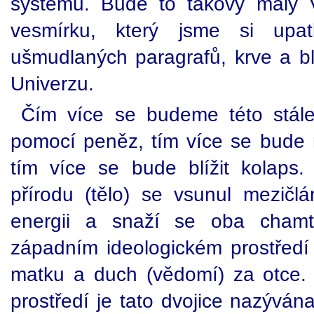
systému. Bude to takový malý V
vesmírku, který jsme si upat
ušmudlaných paragrafů, krve a b
Univerzu.
Čím více se budeme této stále 
pomocí peněz, tím více se bude m
tím více se bude blížit kolaps
přírodu (tělo) se vsunul mezičlá
energii a snaží se oba chamt
západním ideologickém prostředí
matku a duch (vědomí) za otce
prostředí je tato dvojice nazývá