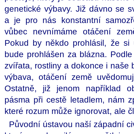
genetické výbavy. Již dávno se 
a je pro nás konstantní samozř
vůbec nevnímáme otáčení zeměk
Pokud by někdo prohlásil, že s
bude prohlášen za blázna. Podle 
zvířata, rostliny a dokonce i naše
výbava, otáčení země uvědomují 
Ostatně, již jenom například 
pásma při cestě letadlem, nám zp
které rozum může ignorovat, ale člo
Původní ústavou naší západní civ