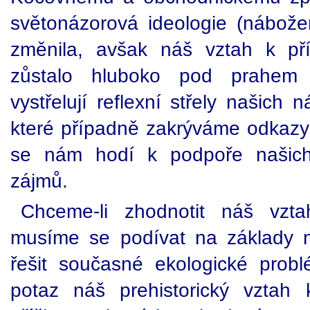
světonázorová ideologie (nábož
změnila, avšak náš vztah k př
zůstalo hluboko pod prahem
vystřelují reflexní střely našich 
které případně zakrýváme odkazy
se nám hodí k podpoře našich
zájmů.
Chceme-li zhodnotit náš vzta
musíme se podívat na základy n
řešit současné ekologické prob
potaz náš prehistorický vztah k