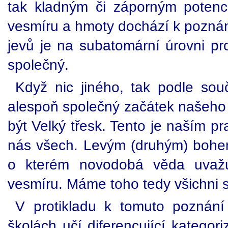
tak kladným či záporným potenciá
vesmíru a hmoty dochází k poznán
jevů je na subatomární úrovni pr
společný.
Když nic jiného, tak podle so
alespoň společný začátek našeho 
být Velký třesk. Tento je naším p
nás všech. Levým (druhým) bohem 
o kterém novodobá věda uvažu
vesmíru. Máme toho tedy všichni 
V protikladu k tomuto poznán
školách učí diferencující kategor