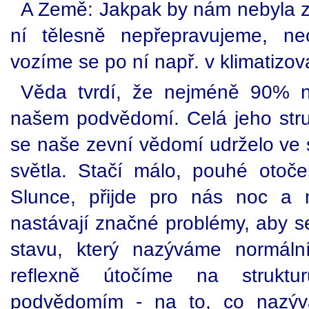
A Země: Jakpak by nám nebyla 
ní tělesně nepřepravujeme, n
vozíme se po ní např. v klimatizo
Věda tvrdí, že nejméně 90% na
našem podvědomí. Celá jeho stru
se naše zevní vědomí udrželo ve 
světla. Stačí málo, pouhé otoč
Slunce, přijde pro nás noc a
nastávají značné problémy, aby s
stavu, který nazýváme normáln
reflexně útočíme na strukt
podvědomím - na to, co nazývá