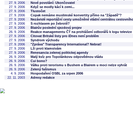
27. 9. 2006
Nové povolání: Ukončovatel
27. 9. 2006
Když se modly kácí k zemi...
27. 9. 2006
Tlustočet
27. 9. 2006
Copak nemáme muslimské konvertity přímo na "Západě"?
27. 9. 2006
Nezávislé reportážní cesty umožněné vládní centrálou cestovníh
27. 9. 2006
S rozhlasem po žebrotě?
27. 9. 2006
Blairův poslední sjezdový projev
26. 9. 2006
Reakce managementu ČT na prohlášení odborářů k logu televize
27. 9. 2006
Citovat Britské listy pro iDnes není problém
27. 9. 2006
Syndrom východu
27. 9. 2006
"Zpráva" Transparency International? Nebrat!
27. 9. 2006
Lži proti klamstvám
27. 9. 2006
Renesancia zelenej politickej agendy
26. 9. 2006
Malý kvíz pro Topolánkovu odpovědnou vládu
26. 9. 2006
Cui bono?
26. 9. 2006
Válku proti terorismu s Bushem a Blairem u moci nelze vyhrát
26. 9. 2006
Zelený fašismus
4. 9. 2006
Hospodaření OSBL za srpen 2006
22. 11. 2003
Adresy redakce