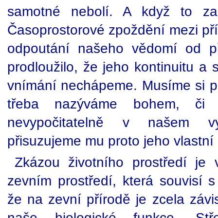
samotné nebolí. A když to zač
Časoprostorové zpoždění mezi pří
odpoutání našeho vědomí od pří
prodloužilo, že jeho kontinuitu a
vnímání nechápeme. Musíme si pot
třeba nazýváme bohem, či 
nevypočitatelně v našem v
přisuzujeme mu proto jeho vlastní 
Zkázou životního prostředí je 
zevním prostředí, která souvisí s
že na zevní přírodě je zcela záv
naše biologické funkce. Stř