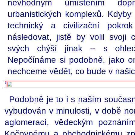
nevhodným umístěním dopr
urbanistických komplexů. Kdyby 
technický a civilizační pokr
následovat, jistě by volil svoji
svých chýší jinak -- s ohle
Nepočínáme si podobně, jako o
nechceme vědět, co bude v našic
Podobně je to i s naším současn
vybudován v minulosti, v době no
aglomerací, vědeckým poznáním
Kočovnému a obchodnickému způ