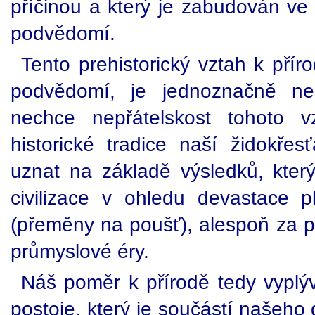
příčinou a který je zabudován ve
podvědomí.
Tento prehistorický vztah k přír
podvědomí, je jednoznačně nep
nechce nepřátelskost tohoto 
historické tradice naší židokřes
uznat na základě výsledků, kte
civilizace v ohledu devastace pl
(přeměny na poušť), alespoň za p
průmyslové éry.
Náš poměr k přírodě tedy vyplý
postoje, který je součástí našeho