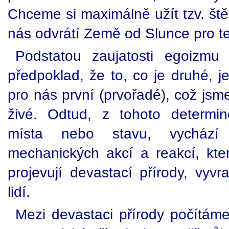
Chceme si maximálně užít tzv. ště
nás odvrátí Země od Slunce pro te
Podstatou zaujatosti egoizm
předpoklad, že to, co je druhé, j
pro nás první (prvořadé), což jsm
živé. Odtud, z tohoto determi
místa nebo stavu, vychází
mechanických akcí a reakcí, kter
projevují devastací přírody, vyvr
lidí.
Mezi devastaci přírody počítám