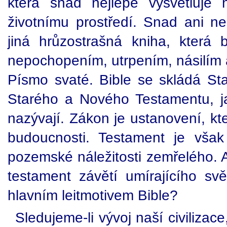
která snad nejlépe vysvětluje
životnímu prostředí. Snad ani n
jiná hrůzostrašná kniha, která
nepochopením, utrpením, násilím a
Písmo svaté. Bible se skládá S
Starého a Nového Testamentu, ja
nazývají. Zákon je ustanovení, kt
budoucnosti. Testament je však
pozemské náležitosti zemřelého. A
testament závětí umírajícího sv
hlavním leitmotivem Bible?
Sledujeme-li vývoj naší civilizac