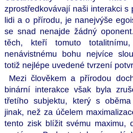
zprostředkovávají naši interakci s
lidi a o přírodu, je nanejvýše egoi
se snad nenajde žádný oponent.
těch, kteří tomuto totalitním
nenávistnému bohu nejvíce slo
totiž nejlépe uvedené tvrzení potvr
Mezi člověkem a přírodou doch
binární interakce však byla zr
třetího subjektu, který s oběm
jinak, než za účelem maximalizac
tento zisk blížit svému maximu, 