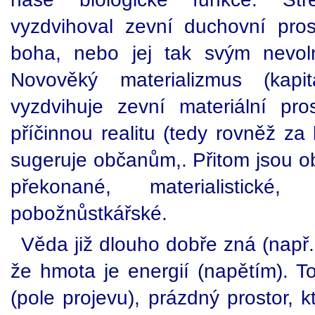
vyzdvihoval zevní duchovní pros
boha, nebo jej tak svým nevol
Novověký materializmus (kapi
vyzdvihuje zevní materiální pro
příčinnou realitu (tedy rovněž za
sugeruje občanům,. Přitom jsou o
překonané, materialistick
pobožnůstkářské.
Věda již dlouho dobře zná (např.
že hmota je energií (napětím). T
(pole projevu), prázdný prostor, 