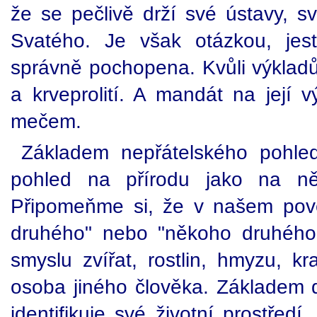
že se pečlivě drží své ústavy,
Svatého. Je však otázkou, jest
správně pochopena. Kvůli výkladům
a krveprolití. A mandát na její 
mečem.
Základem nepřátelského pohled
pohled na přírodu jako na ně
Připomeňme si, že v našem pov
druhého" nebo "někoho druhého",
smyslu zvířat, rostlin, hmyzu, kr
osoba jiného člověka. Základem d
identifikuje své životní prostřed