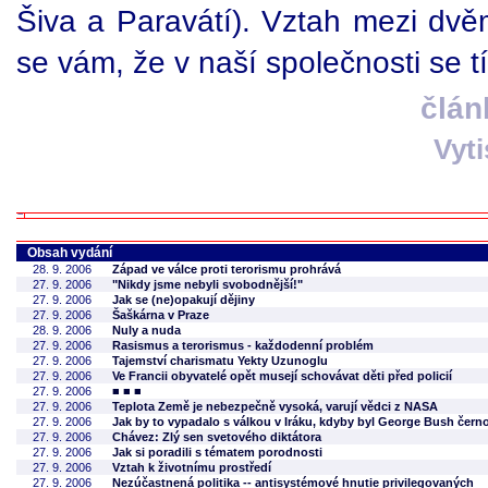
Šiva a Paravátí). Vztah mezi dvě
se vám, že v naší společnosti se 
člán
Vyt
Obsah vydání
28. 9. 2006
Západ ve válce proti terorismu prohrává
27. 9. 2006
"Nikdy jsme nebyli svobodnější!"
27. 9. 2006
Jak se (ne)opakují dějiny
27. 9. 2006
Šaškárna v Praze
28. 9. 2006
Nuly a nuda
27. 9. 2006
Rasismus a terorismus - každodenní problém
27. 9. 2006
Tajemství charismatu Yekty Uzunoglu
27. 9. 2006
Ve Francii obyvatelé opět musejí schovávat děti před policií
27. 9. 2006
■ ■ ■
27. 9. 2006
Teplota Země je nebezpečně vysoká, varují vědci z NASA
27. 9. 2006
Jak by to vypadalo s válkou v Iráku, kdyby byl George Bush čer
27. 9. 2006
Chávez: Zlý sen svetového diktátora
27. 9. 2006
Jak si poradili s tématem porodnosti
27. 9. 2006
Vztah k životnímu prostředí
27. 9. 2006
Nezúčastnená politika -- antisystémové hnutie privilegovaných