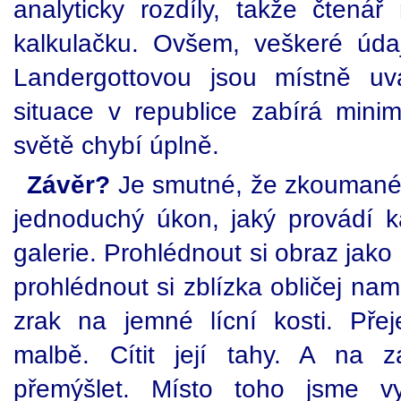
analyticky rozdíly, takže čtená
kalkulačku. Ovšem, veškeré úd
Landergottovou jsou místně u
situace v republice zabírá minim
světě chybí úplně.
Závěr?
Je smutné, že zkoumané 
jednoduchý úkon, jaký provádí 
galerie. Prohlédnout si obraz jako 
prohlédnout si zblízka obličej nam
zrak na jemné lícní kosti. Př
malbě. Cítit její tahy. A na 
přemýšlet. Místo toho jsme vy