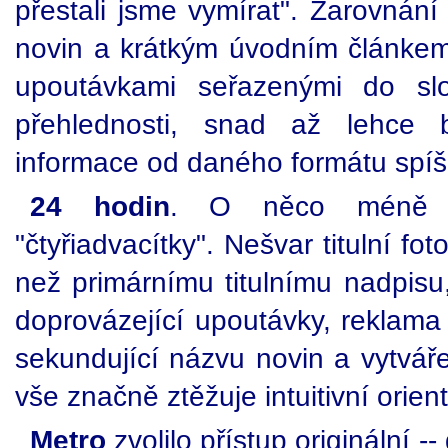
přestali jsme vymírat". Zarovnání
novin a krátkým úvodním článkem
upoutávkami seřazenými do sl
přehlednosti, snad až lehce b
informace od daného formátu spí
24 hodin
. O něco méně př
"čtyřiadvacítky". Nešvar titulní fot
než primárnímu titulnímu nadpisu
doprovázející upoutávky, reklama
sekundující názvu novin a vytvářej
vše značně ztěžuje intuitivní orien
Metro
zvolilo přístup originální 