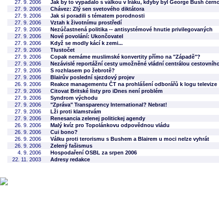
27. 9. 2006
Jak by to vypadalo s válkou v Iráku, kdyby byl George Bush čer
27. 9. 2006
Chávez: Zlý sen svetového diktátora
27. 9. 2006
Jak si poradili s tématem porodnosti
27. 9. 2006
Vztah k životnímu prostředí
27. 9. 2006
Nezúčastnená politika -- antisystémové hnutie privilegovaných
27. 9. 2006
Nové povolání: Ukončovatel
27. 9. 2006
Když se modly kácí k zemi...
27. 9. 2006
Tlustočet
27. 9. 2006
Copak nemáme muslimské konvertity přímo na "Západě"?
27. 9. 2006
Nezávislé reportážní cesty umožněné vládní centrálou cestovníh
27. 9. 2006
S rozhlasem po žebrotě?
27. 9. 2006
Blairův poslední sjezdový projev
26. 9. 2006
Reakce managementu ČT na prohlášení odborářů k logu televize
27. 9. 2006
Citovat Britské listy pro iDnes není problém
27. 9. 2006
Syndrom východu
27. 9. 2006
"Zpráva" Transparency International? Nebrat!
27. 9. 2006
Lži proti klamstvám
27. 9. 2006
Renesancia zelenej politickej agendy
26. 9. 2006
Malý kvíz pro Topolánkovu odpovědnou vládu
26. 9. 2006
Cui bono?
26. 9. 2006
Válku proti terorismu s Bushem a Blairem u moci nelze vyhrát
26. 9. 2006
Zelený fašismus
4. 9. 2006
Hospodaření OSBL za srpen 2006
22. 11. 2003
Adresy redakce