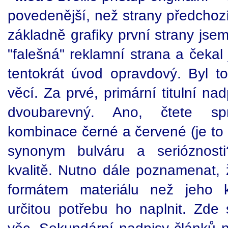
povedenější, než strany předchozí
základně grafiky první strany jsem 
"falešná" reklamní strana a čekal
tentokrát úvod opravdový. Byl t
věcí. Za prvé, primární titulní na
dvoubarevný. Ano, čtete sp
kombinace černé a červené (je to
synonym bulváru a serióznost
kvalitě. Nutno dále poznamenat, 
formátem materiálu než jeho k
určitou potřebu ho naplnit. Zde 