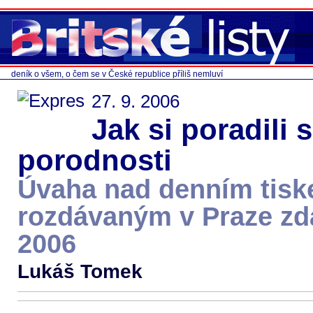
deník o všem, o čem se v České republice příliš nemluví
27. 9. 2006
Jak si poradili
porodnosti
Úvaha nad denním tis
rozdávaným v Praze zda
2006
Lukáš Tomek