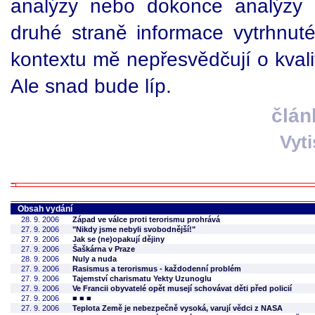
analýzy nebo dokonce analýzy 
druhé straně informace vytrhnut
kontextu mě nepřesvědčují o kvali
Ale snad bude líp.
člán
Vyt
Obsah vydání
28. 9. 2006
Západ ve válce proti terorismu prohrává
27. 9. 2006
"Nikdy jsme nebyli svobodnější!"
27. 9. 2006
Jak se (ne)opakují dějiny
27. 9. 2006
Šaškárna v Praze
28. 9. 2006
Nuly a nuda
27. 9. 2006
Rasismus a terorismus - každodenní problém
27. 9. 2006
Tajemství charismatu Yekty Uzunoglu
27. 9. 2006
Ve Francii obyvatelé opět musejí schovávat děti před policií
27. 9. 2006
■ ■ ■
27. 9. 2006
Teplota Země je nebezpečně vysoká, varují vědci z NASA