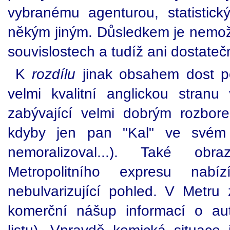
vybranému agenturou, statistic
někým jiným. Důsledkem je nemož
souvislostech a tudíž ani dostateč
K
rozdílu
jinak obsahem dost 
velmi kvalitní anglickou stran
zabývající velmi dobrým rozbor
kdyby jen pan "Kal" ve svém s
nemoralizoval...). Také obr
Metropolitního expresu nabí
nebulvarizující pohled. V Metru
komerční nášup informací o aut