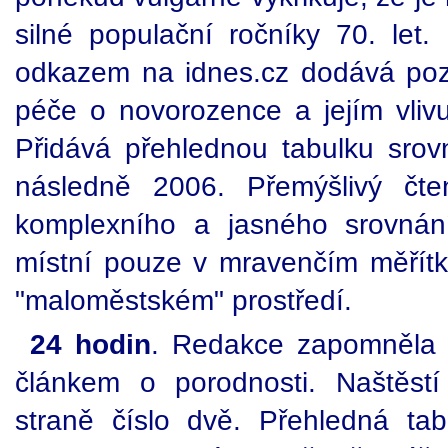
silné populační ročníky 70. let. 
odkazem na idnes.cz dodává poz
péče o novorozence a jejím vliv
Přidává přehlednou tabulku sro
následně 2006. Přemýšlivý čt
komplexního a jasného srovnání
místní pouze v mravenčím měřítk
"maloměstském" prostředí.
24 hodin
. Redakce zapomněla d
článkem o porodnosti. Naštěs
straně číslo dvě. Přehledná tab