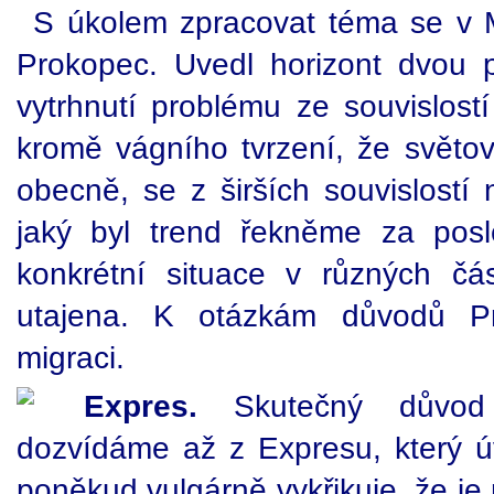
S úkolem zpracovat téma se v M
Prokopec. Uvedl horizont dvou př
vytrhnutí problému ze souvislost
kromě vágního tvrzení, že světov
obecně, se z širších souvislostí
jaký byl trend řekněme za posl
konkrétní situace v různých č
utajena. K otázkám důvodů P
migraci.
Expres.
Skutečný důvod 
dozvídáme až z Expresu, který ú
poněkud vulgárně vykřikuje, že je 