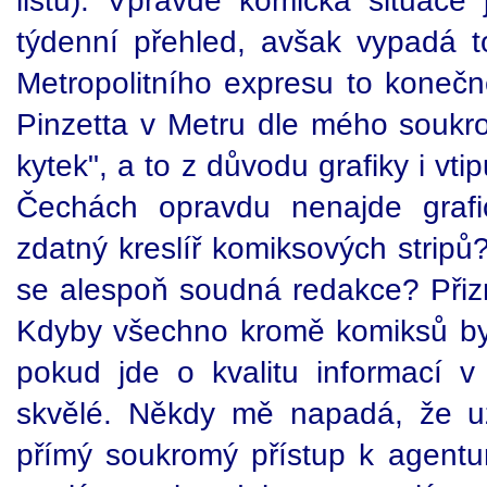
listu). Vpravdě komická situac
týdenní přehled, avšak vypadá 
Metropolitního expresu to konečně
Pinzetta v Metru dle mého soukr
kytek", a to z důvodu grafiky i vti
Čechách opravdu nenajde graf
zdatný kreslíř komiksových stripů
se alespoň soudná redakce? Přiz
Kdyby všechno kromě komiksů by
pokud jde o kvalitu informací v 
skvělé. Někdy mě napadá, že u
přímý soukromý přístup k agentur