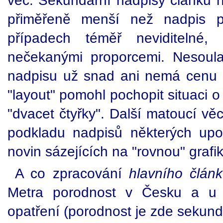
věc. Sekundární nadpisy článků na 
přiměřeně menší než nadpis pr
případech téměř neviditeln
nečekanými proporcemi. Nesoula
nadpisu už snad ani nemá cenu 
"layout" pomohl pochopit situaci 
"dvacet čtyřky". Další matoucí vě
podkladu nadpisů některých upo
novin sázejících na "rovnou" grafi
A co zpracování
hlavního člán
Metra porodnost v Česku a u 24
opatření (porodnost je zde sekun