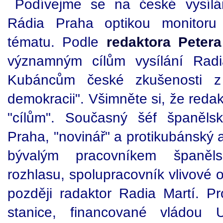
Podívejme se na české vysílá
Rádia Praha optikou monitoru 
tématu. Podle
redaktora Peter
významným cílům vysílání Radi
Kubáncům české zkušenosti z 
demokracii". Všimněte si, že redak
"cílům". Současný šéf španěls
Praha, "novinář" a protikubánský a
bývalým pracovníkem španěl
rozhlasu, spolupracovník vlivové o
později radaktor Radia Martí. Pr
stanice, financované vládou