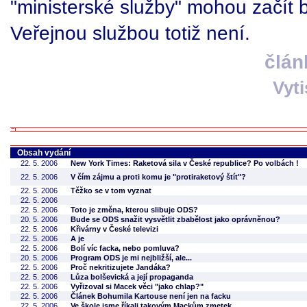
"ministerské služby" mohou začít 
Veřejnou službou totiž není.
člán
Vyt
Obsah vydání
22. 5. 2006
New York Times: Raketová sila v České republice? Po volbách !
22. 5. 2006
V čím zájmu a proti komu je "protiraketový štít"?
22. 5. 2006
Těžko se v tom vyznat
22. 5. 2006
22. 5. 2006
Toto je změna, kterou slibuje ODS?
20. 5. 2006
Bude se ODS snažit vysvětlit zbabělost jako oprávněnou?
22. 5. 2006
Křivárny v České televizi
22. 5. 2006
A je
22. 5. 2006
Bolí víc facka, nebo pomluva?
20. 5. 2006
Program ODS je mi nejbližší, ale...
22. 5. 2006
Proč nekritizujete Jandáka?
22. 5. 2006
Lůza bolševická a její propaganda
22. 5. 2006
Vyřizoval si Macek věci "jako chlap?"
22. 5. 2006
Článek Bohumila Kartouse není jen na facku
22. 5. 2006
Ve škole jsme říkali takovým Mackům zmetek