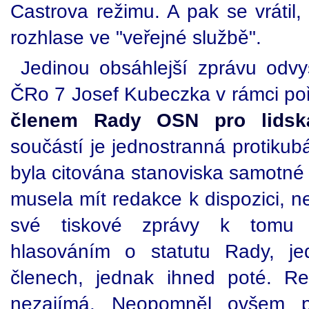
Castrova režimu. A pak se vrátil
rozhlase ve "veřejné službě".
Jedinou obsáhlejší zprávu odvys
ČRo 7 Josef Kubeczka v rámci po
členem Rady OSN pro lidsk
součástí je jednostranná protiku
byla citována stanoviska samotné
musela mít redakce k dispozici, n
své tiskové zprávy k tomu 
hlasováním o statutu Rady, j
členech, jednak ihned poté. R
nezajímá. Neopomněl ovšem pu