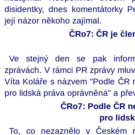
disidentky, dnes komentátorky P
její názor někoho zajímal.
ČRo7: ČR je čl
Ve stejný den se pak inform
zprávách. V rámci PR zprávy mluvč
Víta Koláře s názvem "Podle ČR n
pro lidská práva oprávněná" a pře
ČRo7: Podle ČR ne
pro lids
To, co nezaznělo v Českém r