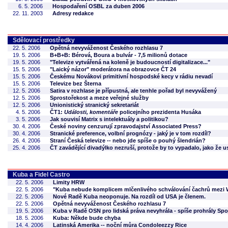
6. 5. 2006
Hospodaření OSBL za duben 2006
22. 11. 2003
Adresy redakce
Sdělovací prostředky
22. 5. 2006
Opětná nevyváženost Českého rozhlasu 7
19. 5. 2006
B+B+B: Bérová, Boura a bulvár - 7,5 milionů dotace
19. 5. 2006
"Televize vytvářená na koleně je budoucností digitalizace..."
15. 5. 2006
"Laický názor" moderátora na obrazovce ČT 24
15. 5. 2006
Českému Novákovi primitivní hospodské kecy v rádiu nevadí
15. 5. 2006
Televize bez Šterna
12. 5. 2006
Satira v rozhlase je přípustná, ale tenhle pořad byl nevyvážený
12. 5. 2006
Sprostořekost a meze veřejné služby
12. 5. 2006
Unionistický stranický sekretariát
4. 5. 2006
ČT1:
Události, komentáře
policejního prezidenta Husáka
3. 5. 2006
Jak souvisí Matrix s intelektuály a politikou?
30. 4. 2006
České noviny cenzurují zpravodajství Associated Press?
30. 4. 2006
Stranické preference, volbní prognózy - jaký je v tom rozdíl?
26. 4. 2006
Straní Česká televize -- nebo jde spíše o pouhý šlendrián?
25. 4. 2006
ČT zavádějící divadýlko nezruší, protože by to vypadalo, jako že 
Kuba a Fidel Castro
22. 5. 2006
Limity HRW
22. 5. 2006
"Kuba nebude komplicem mlčenlivého schválování čachrů mezi 
22. 5. 2006
Nové Radě Kuba neoponuje. Na rozdíl od USA je členem.
22. 5. 2006
Opětná nevyváženost Českého rozhlasu 7
19. 5. 2006
Kuba v Radě OSN pro lidská práva nevyhrála - spíše prohrály Spo
18. 5. 2006
Kuba: Někde bude chyba
14. 4. 2006
Latinská Amerika -- noční můra Condoleezzy Rice