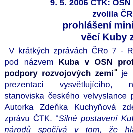
9. 5. 2006 ČTK: OSN
zvolila ČR
prohlášení min
věcí Kuby 
V krátkých zprávách ČRo 7 - R
pod názvem
Kuba v OSN prof
podpory rozvojových zemí
je 
prezentaci vysvětlujícího, n
stanoviska českého velvyslance
Autorka Zdeňka Kuchyňová zde
zprávu ČTK. "
Silné postavení Ku
národů spočívá v tom, že hla