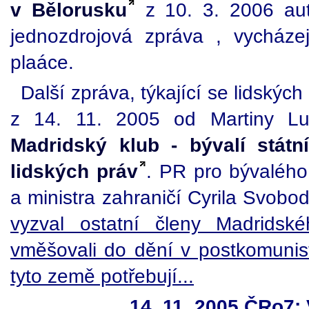
v Bělorusku
z 10. 3. 2006 aut
jednozdrojová zpráva , vycháze
plaáce.
Další zpráva, týkající se lidskýc
z 14. 11. 2005 od Martiny Lu
Madridský klub - bývalí státn
lidských práv
. PR pro bývalého
a ministra zahraničí Cyrila Svobod
vyzval ostatní členy Madridsk
vměšovali do dění v postkomunist
tyto země potřebují...
14. 11. 2005 ČRo7: