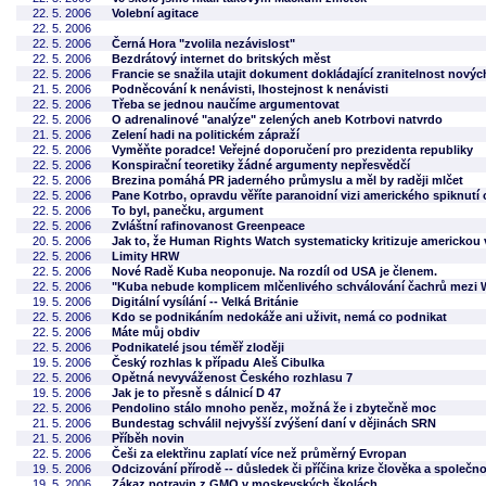
22. 5. 2006
Volební agitace
22. 5. 2006
22. 5. 2006
Černá Hora "zvolila nezávislost"
22. 5. 2006
Bezdrátový internet do britských měst
22. 5. 2006
Francie se snažila utajit dokument dokládající zranitelnost nový
21. 5. 2006
Podněcování k nenávisti, lhostejnost k nenávisti
22. 5. 2006
Třeba se jednou naučíme argumentovat
22. 5. 2006
O adrenalinové "analýze" zelených aneb Kotrbovi natvrdo
21. 5. 2006
Zelení hadi na politickém zápraží
22. 5. 2006
Vyměňte poradce! Veřejné doporučení pro prezidenta republiky
22. 5. 2006
Konspirační teoretiky žádné argumenty nepřesvědčí
22. 5. 2006
Brezina pomáhá PR jaderného průmyslu a měl by raději mlčet
22. 5. 2006
Pane Kotrbo, opravdu věříte paranoidní vizi amerického spiknutí 
22. 5. 2006
To byl, panečku, argument
22. 5. 2006
Zvláštní rafinovanost Greenpeace
20. 5. 2006
Jak to, že Human Rights Watch systematicky kritizuje americkou
22. 5. 2006
Limity HRW
22. 5. 2006
Nové Radě Kuba neoponuje. Na rozdíl od USA je členem.
22. 5. 2006
"Kuba nebude komplicem mlčenlivého schválování čachrů mezi 
19. 5. 2006
Digitální vysílání -- Velká Británie
22. 5. 2006
Kdo se podnikáním nedokáže ani uživit, nemá co podnikat
22. 5. 2006
Máte můj obdiv
22. 5. 2006
Podnikatelé jsou téměř zloději
19. 5. 2006
Český rozhlas k případu Aleš Cibulka
22. 5. 2006
Opětná nevyváženost Českého rozhlasu 7
19. 5. 2006
Jak je to přesně s dálnicí D 47
22. 5. 2006
Pendolino stálo mnoho peněz, možná že i zbytečně moc
21. 5. 2006
Bundestag schválil nejvyšší zvýšení daní v dějinách SRN
21. 5. 2006
Příběh novin
22. 5. 2006
Češi za elektřinu zaplatí více než průměrný Evropan
19. 5. 2006
Odcizování přírodě -- důsledek či příčina krize člověka a společno
19. 5. 2006
Zákaz potravin z GMO v moskevských školách