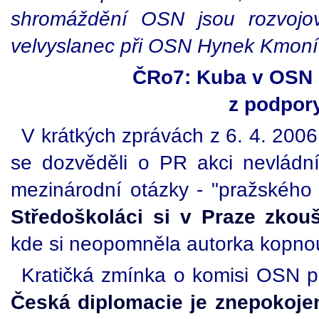
shromáždění OSN jsou rozvojov
velvyslanec při OSN Hynek Kmoníč
ČRo7: Kuba v OSN 
z podpor
V krátkých zprávách z 6. 4. 2006
se dozvěděli o PR akci nevládn
mezinárodní otázky - "pražskéh
Středoškoláci si v Praze zkouš
kde si neopomněla autorka kopnou
Kratičká zmínka o komisi OSN pr
Česká diplomacie je znepokoje