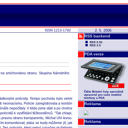
ISSN 1213-1792
2. 5. 2006
RSS backend
RSS 0.91
RSS 2.0
PDA verze
st na smíchovskou stranu. Skupina Národního
Čtěte Britské listy speciálně
upravené pro vaše mobilní
telefony a PDA
řádkovými policisty. Tempo pochodu bylo velmi
i neonacismu, Policie zaregistrovala a kordón
Reklama
áře nepočítaly. V klidu jsme stáli a po chvilce
licistů k vystřídání těžkooděnců. "Tak chlapi,
a pravou stranu transparentu, Michal Uhl levou.
Reklama
ním komunikovat, ptala se kudy můžeme jít, jak
ci. Ten policista, který nebyl označen služebním