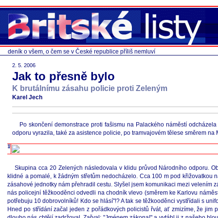
deník o všem, o čem se v České republice příliš nemluví
2. 5. 2006
Jak to přesně bylo
K brutálnímu zásahu policie proti Zeleným
Karel Jech
Po skončení demonstrace proti fašismu na Palackého náměstí odcházela s
odporu vyrazila, také za asistence policie, po tramvajovém tělese směrem na
Skupina cca 20 Zelených následovala v klidu průvod Národního odporu. Obě
klidné a pomalé, k žádným střetům nedocházelo. Cca 100 m pod křižovatkou na 
zásahové jednotky nám přehradil cestu. Slyšel jsem komunikaci mezi velením zásah
nás policejní těžkooděnci odvedli na chodník vlevo (směrem ke Karlovu náměstí)
potřebuju 10 dobrovolníků! Kdo se hlásí"!? A tak se těžkooděnci vystřídali s uni
Hned po střídání začal jeden z pořádkových policistů řvát, ať zmizíme, že jim 
dlouho nás chtějí zadržoval. Zařval: "Jménem zákona!" a vytáhl ji z našeho hloučk