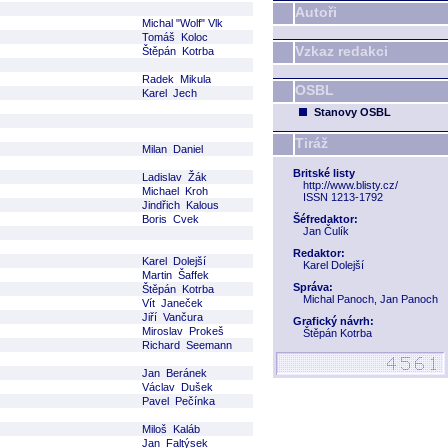
Autoři
Michal "Wolf" Vlk
Tomáš Koloc
Vzkaz redakci
Štěpán Kotrba
Radek Mikula
OSBL
Karel Jech
Stanovy OSBL
Tiráž
Milan Daniel
Britské listy
Ladislav Žák
http://www.blisty.cz/
Michael Kroh
ISSN 1213-1792
Jindřich Kalous
Boris Cvek
Šéfredaktor:
Jan Čulík
Redaktor:
Karel Dolejší
Karel Dolejší
Martin Šaffek
Správa:
Štěpán Kotrba
Michal Panoch, Jan Panoch
Vít Janeček
Jiří Vančura
Grafický návrh:
Miroslav Prokeš
Štěpán Kotrba
Richard Seemann
Jan Beránek
Václav Dušek
Pavel Pečínka
Miloš Kaláb
Jan Faltýsek