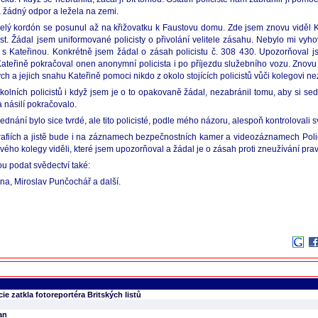
la žádný odpor a ležela na zemi.
lý kordón se posunul až na křižovatku k Faustovu domu. Zde jsem znovu viděl Ka
olest. Žádal jsem uniformované policisty o přivolání velitele zásahu. Nebylo mi vy
isty s Kateřinou. Konkrétně jsem žádal o zásah policistu č. 308 430. Upozorňoval 
i Kateřině pokračoval onen anonymní policista i po příjezdu služebního vozu. Znovu
h a jejich snahu Kateřině pomoci nikdo z okolo stojících policistů vůči kolegovi ne
olních policistů i když jsem je o to opakovaně žádal, nezabránil tomu, aby si se
a násilí pokračovalo.
jednání bylo sice tvrdé, ale tito policisté, podle mého názoru, alespoň kontrolovali 
grafiích a jistě bude i na záznamech bezpečnostních kamer a videozáznamech Polic
í svého kolegy viděli, které jsem upozorňoval a žádal je o zásah proti zneužívání prav
ou podat svědectví také:
ina, Miroslav Punčochář a další.
cie zatkla fotoreportéra Britských listů
an