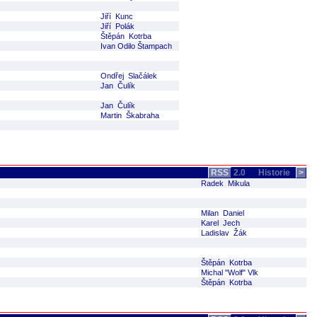
Jiří Kunc
Jiří Polák
Štěpán Kotrba
Ivan Odilo Štampach
Ondřej Slačálek
Jan Čulík
Jan Čulík
Martin Škabraha
RSS
2.0
Historie
>
Radek Mikula
Milan Daniel
Karel Jech
Ladislav Žák
Štěpán Kotrba
Michal "Wolf" Vlk
Štěpán Kotrba