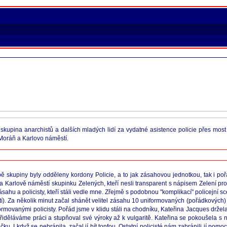
kupina anarchistů a dalších mladých lidí za vydatné asistence policie přes mo
 Moráň a Karlovo náměstí.
 skupiny byly odděleny kordony Policie, a to jak zásahovou jednotkou, tak i po
Karlově náměstí skupinku Zelených, kteří nesli transparent s nápisem Zelení prot
u a policisty, kteří stáli vedle mne. Zřejmě s podobnou "komplikací" policejní scén
. Za několik minut začal shánět velitel zásahu 10 uniformovaných (pořádkových) po
formovanými policisty. Pořád jsme v klidu stáli na chodníku, Kateřina Jacques držel
přiděláváme práci a stupňoval své výroky až k vulgaritě. Kateřina se pokoušela s 
u. I když se nebránila, začal jí bít tonfou. Ostatní policisté nám zabránili jí pomo