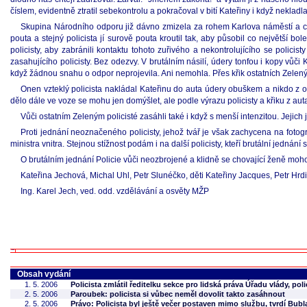
číslem, evidentně ztratil sebekontrolu a pokračoval v bití Kateřiny i když neklad
Skupina Národního odporu již dávno zmizela za rohem Karlova náměstí a ce
pouta a stejný policista jí surově pouta kroutil tak, aby působil co největší b
policisty, aby zabránili kontaktu tohoto zuřivého a nekontrolujícího se polic
zasahujícího policisty. Bez odezvy. V brutálním násilí, údery tonfou i kopy vůč
když žádnou snahu o odpor neprojevila. Ani nemohla. Přes křik ostatních Zelenýc
Onen vzteklý policista nakládal Kateřinu do auta údery obuškem a nikdo z ok
dělo dále ve voze se mohu jen domýšlet, ale podle výrazu policisty a křiku z aut
Vůči ostatním Zeleným policisté zasáhli také i když s menší intenzitou. Jejich 
Proti jednání neoznačeného policisty, jehož tvář je však zachycena na foto
ministra vnitra. Stejnou stížnost podám i na další policisty, kteří brutální jednán
O brutálním jednání Policie vůči neozbrojené a klidně se chovající ženě moh
Kateřina Jechová, Michal Uhl, Petr Slunéčko, děti Kateřiny Jacques, Petr Hrd
Ing. Karel Jech, ved. odd. vzdělávání a osvěty MŽP
Obsah vydání
1. 5. 2006
Policista zmlátil ředitelku sekce pro lidská práva Úřadu vlády, poli
2. 5. 2006
Paroubek: policista si vůbec neměl dovolit takto zasáhnout
2. 5. 2006
Právo: Policista byl ještě večer postaven mimo službu, tvrdí Bubl