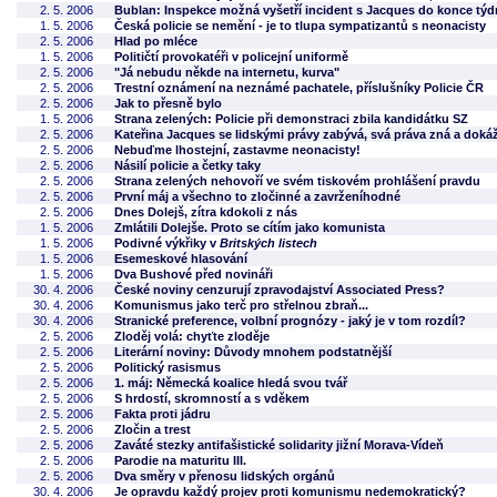
2. 5. 2006
Bublan: Inspekce možná vyšetří incident s Jacques do konce týd
1. 5. 2006
Česká policie se nemění - je to tlupa sympatizantů s neonacisty
2. 5. 2006
Hlad po mléce
1. 5. 2006
Političtí provokatéři v policejní uniformě
2. 5. 2006
"Já nebudu někde na internetu, kurva"
2. 5. 2006
Trestní oznámení na neznámé pachatele, příslušníky Policie ČR
2. 5. 2006
Jak to přesně bylo
1. 5. 2006
Strana zelených: Policie při demonstraci zbila kandidátku SZ
2. 5. 2006
Kateřina Jacques se lidskými právy zabývá, svá práva zná a dokáže
2. 5. 2006
Nebuďme lhostejní, zastavme neonacisty!
2. 5. 2006
Násilí policie a četky taky
2. 5. 2006
Strana zelených nehovoří ve svém tiskovém prohlášení pravdu
2. 5. 2006
První máj a všechno to zločinné a zavrženíhodné
2. 5. 2006
Dnes Dolejš, zítra kdokoli z nás
1. 5. 2006
Zmlátili Dolejše. Proto se cítím jako komunista
1. 5. 2006
Podivné výkřiky v
Britských listech
1. 5. 2006
Esemeskové hlasování
1. 5. 2006
Dva Bushové před novináři
30. 4. 2006
České noviny cenzurují zpravodajství Associated Press?
30. 4. 2006
Komunismus jako terč pro střelnou zbraň...
30. 4. 2006
Stranické preference, volbní prognózy - jaký je v tom rozdíl?
2. 5. 2006
Zloděj volá: chyťte zloděje
2. 5. 2006
Literární noviny: Důvody mnohem podstatnější
2. 5. 2006
Politický rasismus
2. 5. 2006
1. máj: Německá koalice hledá svou tvář
2. 5. 2006
S hrdostí, skromností a s vděkem
2. 5. 2006
Fakta proti jádru
2. 5. 2006
Zločin a trest
2. 5. 2006
Zaváté stezky antifašistické solidarity jižní Morava-Vídeň
2. 5. 2006
Parodie na maturitu III.
2. 5. 2006
Dva směry v přenosu lidských orgánů
30. 4. 2006
Je opravdu každý projev proti komunismu nedemokratický?