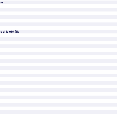
ne
 si je obhájit