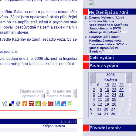
teřinu. Stála na rohu u parku, na rukou měla
hověno. Žádal jsem opakovaně okolo přihlížející
jsem ho na nepřípustné násilí a psychický stav
 ji povalil bezdůvodně na zem a zaklekl na ni i
zasáhl ani slovně.
dl vedle Kateřiny na zadní sedadlo vozu. Co se
své jednání.
Celé vydání
ie, podám dne 2. 5. 2006 stížnost na Inspekci
omoci veřejného činitele, a kteří nic neudělali.
Archiv vydání
články autora
O autorovi
Vytisknout
Poslat e-mailem
2. 5. 2006
Štěpán Kotrba
Původní archiv