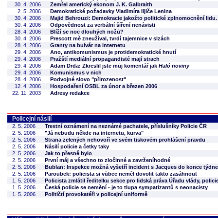
30. 4. 2006
Zemřel americký ekonom J. K. Galbraith
2. 5. 2006
Demokratické požadavky Vladimíra Iljiče Lenina
30. 4. 2006
Majid Behrouzi: Demokracie jakožto politické zplnomocnění lidu.
30. 4. 2006
Odpovědnost za verbální šíření nenávisti
28. 4. 2006
Blíží se noc dlouhých nožů?
30. 4. 2006
Prescott mě zneužíval, tvrdí tajemnice v slzách
28. 4. 2006
Granty na bulvár na internetu
29. 4. 2006
Ano, antikomunismus je protidemokratické hnutí
29. 4. 2006
Pražští mediální propagandisté mají strach
29. 4. 2006
Adam Drda: Zkreslil jste můj komentář jak
Haló noviny
29. 4. 2006
Komunismus v nich
28. 4. 2006
Podvojné slovo "přirozenost"
12. 4. 2006
Hospodaření OSBL za únor a březen 2006
22. 11. 2003
Adresy redakce
Policejní násilí
2. 5. 2006
Trestní oznámení na neznámé pachatele, příslušníky Policie ČR
2. 5. 2006
"Já nebudu někde na internetu, kurva"
2. 5. 2006
Strana zelených nehovoří ve svém tiskovém prohlášení pravdu
2. 5. 2006
Násilí policie a četky taky
2. 5. 2006
Jak to přesně bylo
2. 5. 2006
První máj a všechno to zločinné a zavrženíhodné
2. 5. 2006
Bublan: Inspekce možná vyšetří incident s Jacques do konce týdne
2. 5. 2006
Paroubek: policista si vůbec neměl dovolit takto zasáhnout
1. 5. 2006
Policista zmlátil ředitelku sekce pro lidská práva Úřadu vlády, polici
1. 5. 2006
Česká policie se nemění - je to tlupa sympatizantů s neonacisty
1. 5. 2006
Političtí provokatéři v policejní uniformě