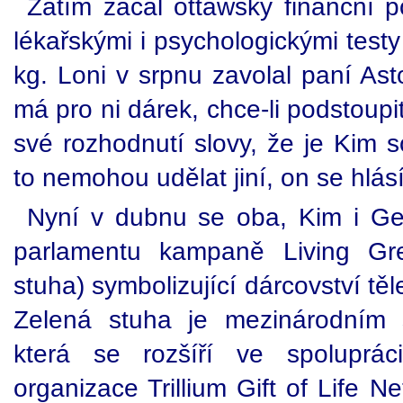
Zatím začal ottawský finanční 
lékařskými i psychologickými test
kg. Loni v srpnu zavolal paní Ast
má pro ni dárek, chce-li podstoupi
své rozhodnutí slovy, že je Kim s
to nemohou udělat jiní, on se hlás
Nyní v dubnu se oba, Kim i Ger
parlamentu kampaně Living Gr
stuha) symbolizující dárcovství tě
Zelená stuha je mezinárodním
která se rozšíří ve spoluprá
organizace Trillium Gift of Life 