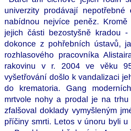
univerzity prodávají nepotřebné
nabídnou nejvíce peněz. Kromě 
jejich části bezostyšně kradou 
dokonce z pohřebních ústavů, j
rozhlasového pracovníka Alistai
rakovinu v r. 2004 ve věku 95
vyšetřování došlo k vandalizaci j
do krematoria. Gang moderních
mrtvole nohy a prodal je na trhu 
zfalšoval doklady vymyšleným jm
příčiny smrti. Letos v únoru byli 