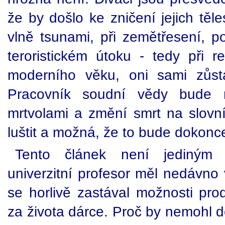
že by došlo ke zničení jejich těl
vlně tsunami, při zemětřesení, p
teroristickém útoku - tedy při
moderního věku, oni sami zůsta
Pracovník soudní vědy bude n
mrtvolami a změní smrt na slovní 
luštit a možná, že to bude dokon
Tento článek není jediným 
univerzitní profesor měl nedávno
se horlivě zastával možnosti pro
za života dárce. Proč by nemohl d