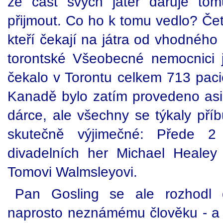
že část svých jater daruje to
přijmout. Co ho k tomu vedlo? Četl
kteří čekají na játra od vhodného
torontské Všeobecné nemocnici 
čekalo v Torontu celkem 713 paci
Kanadě bylo zatím provedeno asi 
dárce, ale všechny se týkaly pří
skutečně výjimečné: Přede 2 
divadelních her Michael Healey 
Tomovi Walmsleyovi.
Pan Gosling se ale rozhodl d
naprosto neznámému člověku - a 