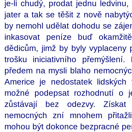
je-li chudý, prodat jednu ledvinu,
jater a tak se těšit z nově nabyt
by nemohl udělat dohodu se zájem
inkasovat peníze buď okamžit
dědicům, jimž by byly vyplaceny 
trošku iniciativního přemýšlen
předem na mysli blaho nemocných
Americe je nedostatek lidských 
možné podepsat rozhodnutí o j
zůstávají bez odezvy. Získat
nemocných zní mnohem přitažli
mohou být dokonce bezpracné pení