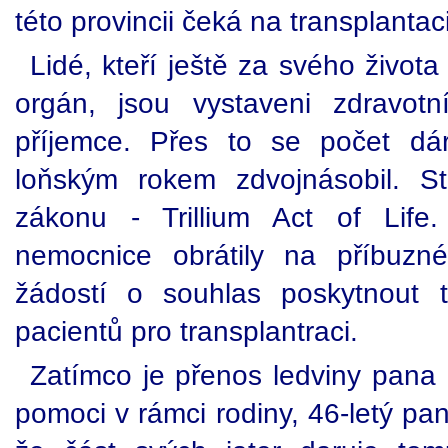
této provincii čeká na transplantac
Lidé, kteří ještě za svého života
orgán, jsou vystaveni zdravot
příjemce. Přes to se počet dá
loňským rokem zdvojnásobil. S
zákonu - Trillium Act of Lif
nemocnice obrátily na příbuzné
žádostí o souhlas poskytnout 
pacientů pro transplantraci.
Zatímco je přenos ledviny pana
pomoci v rámci rodiny, 46-letý pa