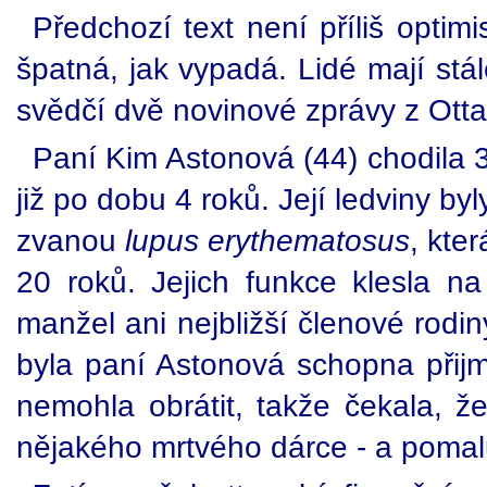
Předchozí text není příliš optimi
špatná, jak vypadá. Lidé mají stál
svědčí dvě novinové zprávy z Otta
Paní Kim Astonová (44) chodila 3
již po dobu 4 roků. Její ledviny b
zvanou
lupus erythematosus
, kter
20 roků. Jejich funkce klesla na
manžel ani nejbližší členové rodin
byla paní Astonová schopna přijm
nemohla obrátit, takže čekala, ž
nějakého mrtvého dárce - a pomal