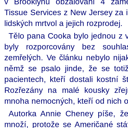
v Brooklynu obžalováni 4 zamě
Tissue Services z New Jersey za i
lidských mrtvol a jejich rozprodej.
Tělo pana Cooka bylo jednou z ví
byly rozporcovány bez souhlas
zemřelých. Ve článku nebylo nija
němž se psalo jinde, že se totiž
pacientech, kteří dostali kostní
Rozřezány na malé kousky zřej
mnoha nemocných, kteří od nich o
Autorka Annie Cheney píše, že
množí, protože se Američané stáv