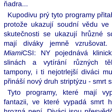
ňadra...
Kupodivu prý tyto programy přita
protože ukazují soudní vědu ve "
skutečnosti se ukazují hrůzné 
mají diváky jemně vzrušova
Miami
CSI: NY pojednává klinic
slinách a vytírání různých tě
tampony, i ti nejotrlejší diváci 
přináší nový druh striptýzu - smrt
Tyto programy, které mají vy
fantazii, ve které vypadá smrt h
hrozná není. Diváci jsou přesvědč