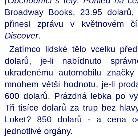
(Obchodníci s těly: Pohled na čer
Broadway Books, 23.95 dolarů,
přinesl zprávu v květnovém čí
Discover
.
Zatímco lidské tělo vcelku pře
dolarů, je-li nabídnuto sprá
ukradenému automobilu značky 
mnohem větší hodnotu, je-li pro
600 dolarů. Prázdná lebka po v
Tři tisíce dolarů za trup bez hla
Loket? 850 dolarů - a cena 
jednotlivé orgány.