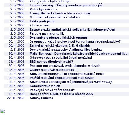
2. 5. 2006
Zloděj volá: chyťte zloděje
2. 5. 2006
Literární noviny: Důvody mnohem podstatnější
2. 5. 2006
Politický rasismus
2. 5. 2006
1. máj: Německá koalice hledá svou tvář
2. 5. 2006
S hrdostí, skromností a s vděkem
2. 5. 2006
Fakta proti jádru
2. 5. 2006
Zločin a trest
2. 5. 2006
Zaváté stezky antifašistické solidarity jižní Morava-Vídeň
2. 5. 2006
Parodie na maturitu III.
2. 5. 2006
Dva směry v přenosu lidských orgánů
30. 4. 2006
Je opravdu každý projev proti komunismu nedemokratický?
30. 4. 2006
Zemřel americký ekonom J. K. Galbraith
2. 5. 2006
Demokratické požadavky Vladimíra Iljiče Lenina
30. 4. 2006
Majid Behrouzi: Demokracie jakožto politické zplnomocnění lidu.
30. 4. 2006
Odpovědnost za verbální šíření nenávisti
28. 4. 2006
Blíží se noc dlouhých nožů?
30. 4. 2006
Prescott mě zneužíval, tvrdí tajemnice v slzách
28. 4. 2006
Granty na bulvár na internetu
29. 4. 2006
Ano, antikomunismus je protidemokratické hnutí
29. 4. 2006
Pražští mediální propagandisté mají strach
29. 4. 2006
Adam Drda: Zkreslil jste můj komentář jak
Haló noviny
29. 4. 2006
Komunismus v nich
28. 4. 2006
Podvojné slovo "přirozenost"
12. 4. 2006
Hospodaření OSBL za únor a březen 2006
22. 11. 2003
Adresy redakce