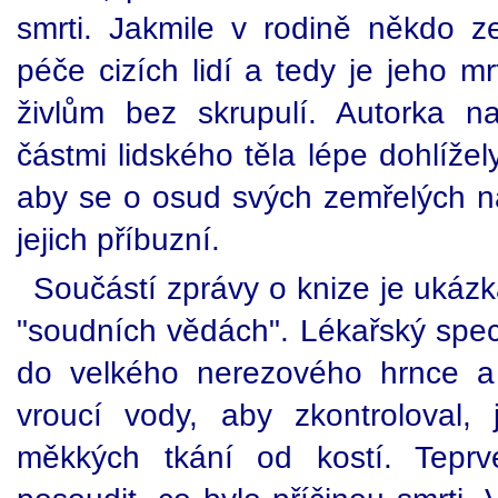
smrti. Jakmile v rodině někdo 
péče cizích lidí a tedy je jeho m
živlům bez skrupulí. Autorka 
částmi lidského těla lépe dohlížel
aby se o osud svých zemřelých na
jejich příbuzní.
Součástí zprávy o knize je ukázk
"soudních vědách". Lékařský spec
do velkého nerezového hrnce a 
vroucí vody, aby zkontroloval,
měkkých tkání od kostí. Tepr