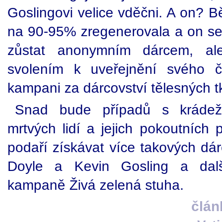
Goslingovi velice vděčni. A on? 
na 90-95% zregenerovala a on se 
zůstat anonymním dárcem, ale
svolením k uveřejnění svého č
kampani za dárcovství tělesných t
Snad bude případů s krádež
mrtvých lidí a jejich pokoutních 
podaří získávat více takových dá
Doyle a Kevin Gosling a dalš
kampaně Živá zelená stuha.
člán