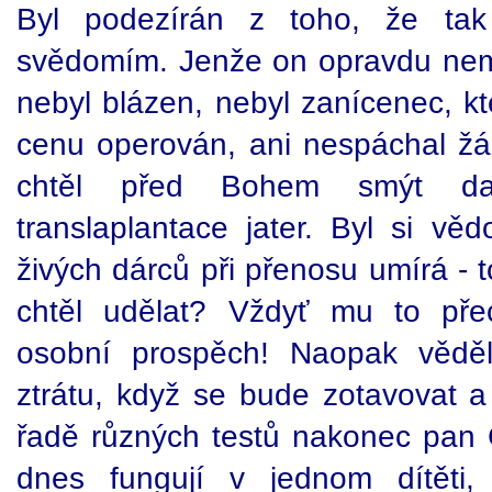
Byl podezírán z toho, že tak
svědomím. Jenže on opravdu nem
nebyl blázen, nebyl zanícenec, kt
cenu operován, ani nespáchal žád
chtěl před Bohem smýt dar
translaplantace jater. Byl si vě
živých dárců při přenosu umírá - t
chtěl udělat? Vždyť mu to pře
osobní prospěch! Naopak věděl,
ztrátu, když se bude zotavovat a
řadě různých testů nakonec pan G
dnes fungují v jednom dítěti,