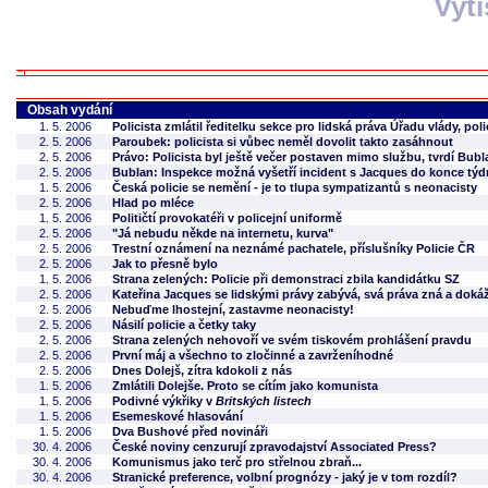
Vyt
Obsah vydání
1. 5. 2006
Policista zmlátil ředitelku sekce pro lidská práva Úřadu vlády, poli
2. 5. 2006
Paroubek: policista si vůbec neměl dovolit takto zasáhnout
2. 5. 2006
Právo: Policista byl ještě večer postaven mimo službu, tvrdí Bubl
2. 5. 2006
Bublan: Inspekce možná vyšetří incident s Jacques do konce týd
1. 5. 2006
Česká policie se nemění - je to tlupa sympatizantů s neonacisty
2. 5. 2006
Hlad po mléce
1. 5. 2006
Političtí provokatéři v policejní uniformě
2. 5. 2006
"Já nebudu někde na internetu, kurva"
2. 5. 2006
Trestní oznámení na neznámé pachatele, příslušníky Policie ČR
2. 5. 2006
Jak to přesně bylo
1. 5. 2006
Strana zelených: Policie při demonstraci zbila kandidátku SZ
2. 5. 2006
Kateřina Jacques se lidskými právy zabývá, svá práva zná a dokáže
2. 5. 2006
Nebuďme lhostejní, zastavme neonacisty!
2. 5. 2006
Násilí policie a četky taky
2. 5. 2006
Strana zelených nehovoří ve svém tiskovém prohlášení pravdu
2. 5. 2006
První máj a všechno to zločinné a zavrženíhodné
2. 5. 2006
Dnes Dolejš, zítra kdokoli z nás
1. 5. 2006
Zmlátili Dolejše. Proto se cítím jako komunista
1. 5. 2006
Podivné výkřiky v
Britských listech
1. 5. 2006
Esemeskové hlasování
1. 5. 2006
Dva Bushové před novináři
30. 4. 2006
České noviny cenzurují zpravodajství Associated Press?
30. 4. 2006
Komunismus jako terč pro střelnou zbraň...
30. 4. 2006
Stranické preference, volbní prognózy - jaký je v tom rozdíl?