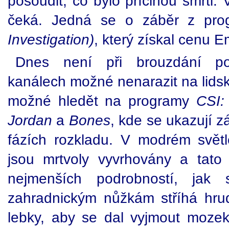
posoudit, co bylo příčinou smrti.
čeká. Jedná se o záběr z pr
Investigation)
, který získal cenu 
Dnes není při brouzdání po 
kanálech možné nenarazit na lidsk
možné hledět na programy
CSI:
Jordan
a
Bones
, kde se ukazují z
fázích rozkladu. V modrém světl
jsou mrtvoly vyvrhovány a tato
nejmenších podrobností, jak
zahradnickým nůžkám stříhá hrudn
lebky, aby se dal vyjmout mozek,