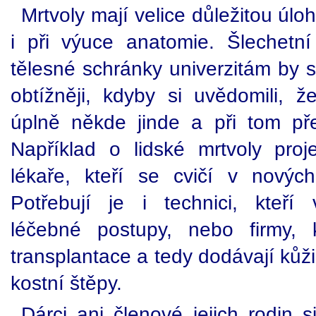
Mrtvoly mají velice důležitou úlo
i při výuce anatomie. Šlechetní 
tělesné schránky univerzitám by 
obtížněji, kdyby si uvědomili, ž
úplně někde jinde a při tom pře
Například o lidské mrtvoly pro
lékaře, kteří se cvičí v nových
Potřebují je i technici, kteří 
léčebné postupy, nebo firmy, 
transplantace a tedy dodávají kůži
kostní štěpy.
Dárci ani členové jejich rodin 