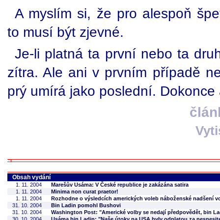
A myslím si, že pro alespoň špe
to musí být zjevné.
Je-li platná ta první nebo ta dr
zítra. Ale ani v prvním případě n
prý umírá jako poslední. Dokonce
člán
Vyt
Obsah vydání
1. 11. 2004
Marešův Usáma: V České republice je zakázána satira
1. 11. 2004
Minima non curat praetor!
1. 11. 2004
Rozhodne o výsledcích amerických voleb náboženské nadšení v
31. 10. 2004
Bin Ladin pomohl Bushovi
31. 10. 2004
Washington Post: "Americké volby se nedají předpovědět, bin La
30. 10. 2004
Usáma bin Ladin: "Naše útoky na USA byly odplatou za nesnesite