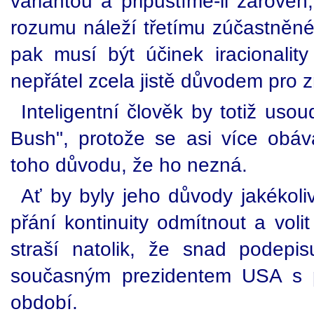
variantou a připustíme-li zárove
rozumu náleží třetímu zúčastněné
pak musí být účinek iracionality
nepřátel zcela jistě důvodem pro 
Inteligentní člověk by totiž usou
Bush", protože se asi více obáv
toho důvodu, že ho nezná.
Ať by byly jeho důvody jakékoliv
přání kontinuity odmítnout a voli
straší natolik, že snad podepis
současným prezidentem USA s pl
období.