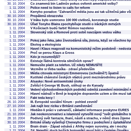
30. 10. 2004
Co znamená bin Ladinův pokus ovlivnit americké volby?
1. 11. 2004
Police need to listen to calls for reform
1. 11. 2004
Kerryho poradce: "Zahraniční média jsou asi tak užitečná jako vš
30. 10. 2004
Propálená obrazovka
30. 10. 2004
V Iráku bylo usmrceno 100 000 civilistů, konstatuje studie
30. 10. 2004
Úřad Tonyho Blaira zpochybňuje studii o iráckých mrtvých
1. 11. 2004
V Košiciach budú farbiť Rómov nazeleno
1. 11. 2004
Slovenský stát a Romové proti sobě navzájem vedou válku
1. 11. 2004
1. 11. 2004
Pokoj jako řeka, jako životodárná síla, jistota, když se všechno 
1. 11. 2004
Ekolog a ekologista
1. 11. 2004
Havel i Klaus reagovali na komunistický režim podobně - nedost
1. 11. 2004
Proč se perou Klaus a Gross
1. 11. 2004
Kdo je rozumnější?
1. 11. 2004
Existuje řádná kontrola silničních oprav?
1. 11. 2004
Nemusíte platit za telefon. Už nikdy NEMUSÍTE
1. 11. 2004
Vezměte si třeba taxíka - zdraví především
1. 11. 2004
Média citovala ministryni Emmerovou (schválně?) špatně
1. 11. 2004
Kutilské chámství českých vládců proti mezinárodnímu právu
1. 11. 2004
Alsasko: Nové antisemitské útoky
1. 11. 2004
Zvítězí-li George W. Bush, stěhuji se do Kanady
1. 11. 2004
Vedení východoněmeckých podniků odmítá zavedení minimální mzd
1. 11. 2004
Hlavní nádraží v Brně je krajským dopravním uzlem a tím musí ta
1. 11. 2004
Fakt teda kecy !
26. 10. 2004
III. Evropské sociální fórum - pohled zevnitř
27. 10. 2004
Jak najít bez rizika v Británii zaměstnání
1. 11. 2004
Hledáte-li práci v zahraničí, základní informace poskytne EURES
21. 10. 2004
Jak neokonzervativci a islamisté vytvořili nový "svět globálního 
28. 10. 2004
Podivný svět fantazie, lhaní, násilí a strachu, v němž dnes žijeme
30. 10. 2004
Britské úřady vyšetřují Cheneyho firmu z podezření z úplatkářstv
1. 11. 2004
Brain drain - Západ odsává z Afriky nejen suroviny, ale i mozky
1. 11. 2004
Zd. Nejedlý: duch božích bojovníků musí býti v českém člověku