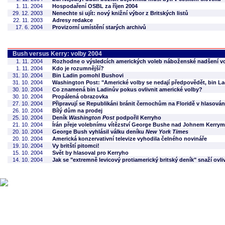
1. 11. 2004
Hospodaření OSBL za říjen 2004
29. 12. 2003
Nenechte si ujít: nový knižní výbor z Britských listů
22. 11. 2003
Adresy redakce
17. 6. 2004
Provizorní umístění starých archivů
Bush versus Kerry: volby 2004
1. 11. 2004
Rozhodne o výsledcích amerických voleb náboženské nadšení v
1. 11. 2004
Kdo je rozumnější?
31. 10. 2004
Bin Ladin pomohl Bushovi
31. 10. 2004
Washington Post: "Americké volby se nedají předpovědět, bin La
30. 10. 2004
Co znamená bin Ladinův pokus ovlivnit americké volby?
30. 10. 2004
Propálená obrazovka
27. 10. 2004
Připravují se Republikáni bránit černochům na Floridě v hlasován
26. 10. 2004
Bílý dům na prodej
25. 10. 2004
Deník
Washington Post
podpořil Kerryho
21. 10. 2004
Írán přeje volebnímu vítězství George Bushe nad Johnem Kerrym
20. 10. 2004
George Bush vyhlásil válku deníku
New York Times
20. 10. 2004
Americká konzervativní televize vyhodila čelného novináře
19. 10. 2004
Vy britští pitomci!
15. 10. 2004
Svět by hlasoval pro Kerryho
14. 10. 2004
Jak se "extremně levicový protiamerický britský deník" snaží ovli