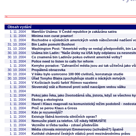
Obsah vydání
1. 11. 2004
Marešův Usáma: V České republice je zakázána satira
1. 11. 2004
Minima non curat praetor!
1. 11. 2004
Rozhodne o výsledcích amerických voleb náboženské nadšení v
31. 10. 2004
Bin Ladin pomohl Bushovi
31. 10. 2004
Washington Post: "Americké volby se nedají předpovědět, bin La
30. 10. 2004
Usáma bin Ladin: "Naše útoky na USA byly odplatou za nesnesite
30. 10. 2004
Co znamená bin Ladinův pokus ovlivnit americké volby?
1. 11. 2004
Police need to listen to calls for reform
1. 11. 2004
Kerryho poradce: "Zahraniční média jsou asi tak užitečná jako vš
30. 10. 2004
Propálená obrazovka
30. 10. 2004
V Iráku bylo usmrceno 100 000 civilistů, konstatuje studie
30. 10. 2004
Úřad Tonyho Blaira zpochybňuje studii o iráckých mrtvých
1. 11. 2004
V Košiciach budú farbiť Rómov nazeleno
1. 11. 2004
Slovenský stát a Romové proti sobě navzájem vedou válku
1. 11. 2004
1. 11. 2004
Pokoj jako řeka, jako životodárná síla, jistota, když se všechno 
1. 11. 2004
Ekolog a ekologista
1. 11. 2004
Havel i Klaus reagovali na komunistický režim podobně - nedost
1. 11. 2004
Proč se perou Klaus a Gross
1. 11. 2004
Kdo je rozumnější?
1. 11. 2004
Existuje řádná kontrola silničních oprav?
1. 11. 2004
Nemusíte platit za telefon. Už nikdy NEMUSÍTE
1. 11. 2004
Vezměte si třeba taxíka - zdraví především
1. 11. 2004
Média citovala ministryni Emmerovou (schválně?) špatně
1. 11. 2004
Kutilské chámství českých vládců proti mezinárodnímu právu