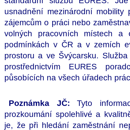
standardní službu EURES. Jde 
usnadnění mezinárodní mobility 
zájemcům o práci nebo zaměstnav
volných pracovních místech a 
podmínkách v ČR a v zemích e
prostoru a ve Švýcarsku. Služba 
prostřednictvím EURES porad
působících na všech úřadech prá
Poznámka JČ:
Tyto informa
prozkoumání spolehlivé a kvalitn
je, že při hledání zaměstnání ne