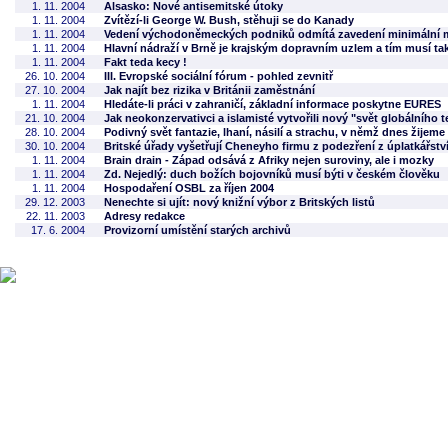
1. 11. 2004
Alsasko: Nové antisemitské útoky
1. 11. 2004
Zvítězí-li George W. Bush, stěhuji se do Kanady
1. 11. 2004
Vedení východoněmeckých podniků odmítá zavedení minimální mzd
1. 11. 2004
Hlavní nádraží v Brně je krajským dopravním uzlem a tím musí ta
1. 11. 2004
Fakt teda kecy !
26. 10. 2004
III. Evropské sociální fórum - pohled zevnitř
27. 10. 2004
Jak najít bez rizika v Británii zaměstnání
1. 11. 2004
Hledáte-li práci v zahraničí, základní informace poskytne EURES
21. 10. 2004
Jak neokonzervativci a islamisté vytvořili nový "svět globálního 
28. 10. 2004
Podivný svět fantazie, lhaní, násilí a strachu, v němž dnes žijeme
30. 10. 2004
Britské úřady vyšetřují Cheneyho firmu z podezření z úplatkářstv
1. 11. 2004
Brain drain - Západ odsává z Afriky nejen suroviny, ale i mozky
1. 11. 2004
Zd. Nejedlý: duch božích bojovníků musí býti v českém člověku
1. 11. 2004
Hospodaření OSBL za říjen 2004
29. 12. 2003
Nenechte si ujít: nový knižní výbor z Britských listů
22. 11. 2003
Adresy redakce
17. 6. 2004
Provizorní umístění starých archivů