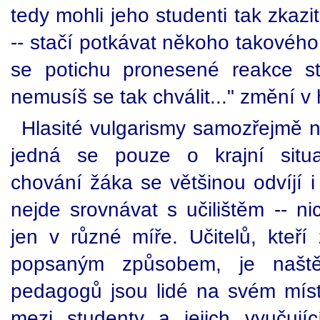
tedy mohli jeho studenti tak zkaz
-- stačí potkávat někoho takového
se potichu pronesené reakce stu
nemusíš se tak chválit..." změní v h
Hlasité vulgarismy samozřejmě 
jedná se pouze o krajní situ
chování žáka se většinou odvíjí 
nejde srovnávat s učilištěm -- n
jen v různé míře. Učitelů, kteří
popsaným způsobem, je naštěs
pedagogů jsou lidé na svém mís
mezi studenty a jejich vyučují