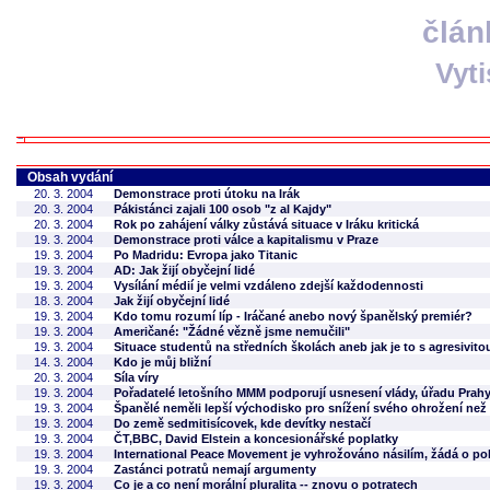
člán
Vyt
Obsah vydání
20. 3. 2004
Demonstrace proti útoku na Irák
20. 3. 2004
Pákistánci zajali 100 osob "z al Kajdy"
20. 3. 2004
Rok po zahájení války zůstává situace v Iráku kritická
19. 3. 2004
Demonstrace proti válce a kapitalismu v Praze
19. 3. 2004
Po Madridu: Evropa jako Titanic
19. 3. 2004
AD: Jak žijí obyčejní lidé
19. 3. 2004
Vysílání médií je velmi vzdáleno zdejší každodennosti
18. 3. 2004
Jak žijí obyčejní lidé
19. 3. 2004
Kdo tomu rozumí líp - Iráčané anebo nový španělský premiér?
19. 3. 2004
Američané: "Žádné vězně jsme nemučili"
19. 3. 2004
Situace studentů na středních školách aneb jak je to s agresivito
14. 3. 2004
Kdo je můj bližní
20. 3. 2004
Síla víry
19. 3. 2004
Pořadatelé letošního MMM podporují usnesení vlády, úřadu Prahy 
19. 3. 2004
Španělé neměli lepší východisko pro snížení svého ohrožení než ř
19. 3. 2004
Do země sedmitisícovek, kde devítky nestačí
19. 3. 2004
ČT,BBC, David Elstein a koncesionářské poplatky
19. 3. 2004
International Peace Movement je vyhrožováno násilím, žádá o poli
19. 3. 2004
Zastánci potratů nemají argumenty
19. 3. 2004
Co je a co není morální pluralita -- znovu o potratech