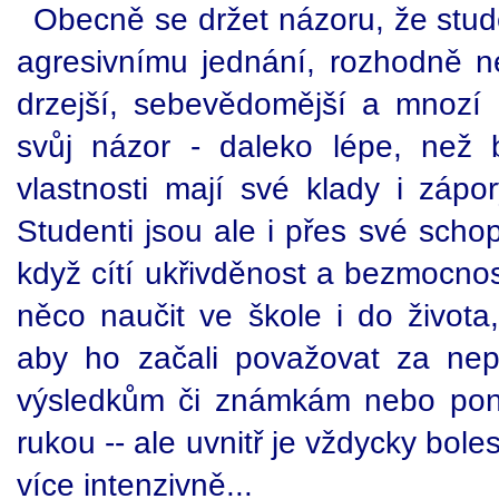
Obecně se držet názoru, že stude
agresivnímu jednání, rozhodně ne
drzejší, sebevědomější a mnozí u
svůj názor - daleko lépe, než 
vlastnosti mají své klady i zápo
Studenti jsou ale i přes své schopn
když cítí ukřivděnost a bezmocnos
něco naučit ve škole i do života
aby ho začali považovat za nep
výsledkům či známkám nebo pon
rukou -- ale uvnitř je vždycky bole
více intenzivně...