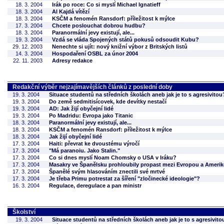
18. 3. 2004
Irák po roce: Co si myslí Michael Ignatieff
18. 3. 2004
Al Kajdá vítězí
18. 3. 2004
KSČM a fenomén Ransdorf: příležitost k mýlce
17. 3. 2004
Chcete poslouchat dobrou hudbu?
18. 3. 2004
Paranormální jevy existují, ale...
19. 3. 2004
Vzdá se vláda Spojených států pokusů odsoudit Kubu?
29. 12. 2003
Nenechte si ujít: nový knižní výbor z Britských listů
14. 3. 2004
Hospodaření OSBL za únor 2004
22. 11. 2003
Adresy redakce
Redakční výběr nejzajímavějších článků z poslední doby
19. 3. 2004
Situace studentů na středních školách aneb jak je to s agresivitou
19. 3. 2004
Do země sedmitisícovek, kde devítky nestačí
19. 3. 2004
AD: Jak žijí obyčejní lidé
19. 3. 2004
Po Madridu: Evropa jako Titanic
18. 3. 2004
Paranormální jevy existují, ale...
18. 3. 2004
KSČM a fenomén Ransdorf: příležitost k mýlce
18. 3. 2004
Jak žijí obyčejní lidé
17. 3. 2004
Haiti: převrat ke dvoustému výročí
17. 3. 2004
"Má paranoiu. Jako Stalin."
17. 3. 2004
Co si dnes myslí Noam Chomsky o USA v Iráku?
17. 3. 2004
Masakry ve Španělsku prohloubily propast mezi Evropou a Ameri
17. 3. 2004
Španělé svým hlasováním znectili své mrtvé
17. 3. 2004
Je třeba Primu potrestat za šíření "zločinecké ideologie"?
16. 3. 2004
Regulace, deregulace a pan ministr
Školství
19. 3. 2004
Situace studentů na středních školách aneb jak je to s agresivito