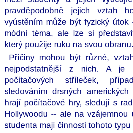
pravděpodobně jejich vztah ho
vyústěním může být fyzický útok --
módní téma, ale lze si představ
který použije ruku na svou obranu
Příčiny mohou být různé, vztah 
nejpodstatnější z nich. A je 
počítačových stříleček, pří
sledováním drsných amerických 
hrají počítačové hry, sledují s rad
Hollywoodu -- ale na vzájemnou 
studenta mají činnosti tohoto typu 