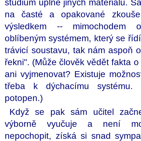
studium úplně jiných materiálů. S
na časté a opakované zkouše
výsledkem -- mimochodem oh
oblíbeným systémem, který se řídí 
trávicí soustavu, tak nám aspoň o
řekni". (Může člověk vědět fakta 
ani vyjmenovat? Existuje možnost
třeba k dýchacímu systému.
potopen.)
Když se pak sám učitel začne 
výborně vyučuje a není mo
nepochopit, získá si snad symp