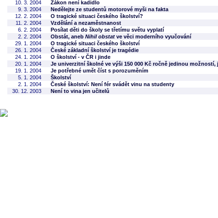
10. 3. 2004
Zákon není kadidlo
9. 3. 2004
Nedělejte ze studentů motorové myši na fakta
12. 2. 2004
O tragické situaci českého školství?
11. 2. 2004
Vzdělání a nezaměstnanost
6. 2. 2004
Posílat děti do školy se třetímu světu vyplatí
2. 2. 2004
Obstát, aneb
Nihil obstat
ve věci moderního vyučování
29. 1. 2004
O tragické situaci českého školství
26. 1. 2004
České základní školství je tragédie
24. 1. 2004
O školství - v ČR i jinde
20. 1. 2004
Je univerzitní školné ve výši 150 000 Kč ročně jedinou možností,
19. 1. 2004
Je potřebné umět číst s porozuměním
5. 1. 2004
Školství
2. 1. 2004
České školství: Není fér svádět vinu na studenty
30. 12. 2003
Není to vina jen učitelů