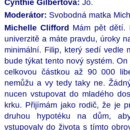
Cynthie Gilbertová:
Jo.
Moderátor:
Svobodná matka Michel
Michelle Clifford
Mám pět dětí. 
univerzitě a máte pravdu, úroky na 
minimální. Filip, který sedí vedle
bude týkat tento nový systém. On
celkovou částkou až 90 000 libe
nemůžu a vy tedy taky ne. Žádný
nucen vstupovat do mladého dos
krku. Přijímám jako rodič, že je
druhou hypotéku na dům, aby
vstupovaly do života s tímto obr