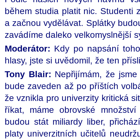
během studia platit nic. Studenti 
a začnou vydělávat. Splátky budou
zavádíme daleko velkomyslnější sy
Moderátor:
Kdy po napsání toho
hlasy, jste si uvědomil, že ten pří
Tony Blair:
Nepřijímám, že jsme p
bude zaveden až po příštích volbác
že vznikla pro univerzity kritická s
říkat, máme obrovské množství 
budou stát miliardy liber, přichá
platy univerzitních učitelů neudrž