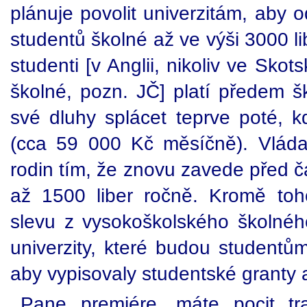
plánuje povolit univerzitám, aby
studentů školné až ve výši 3000 li
studenti [v Anglii, nikoliv ve Sk
školné, pozn. JČ] platí předem š
své dluhy splácet teprve poté, 
(cca 59 000 Kč měsíčně). Vláda
rodin tím, že znovu zavede před č
až 1500 liber ročně. Kromě to
slevu z vysokoškolského školnéh
univerzity, které budou studentům
aby vypisovaly studentské granty a
Pane premiére, máte pocit tr