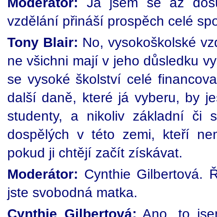
Moderátor:
Já jsem se až dosu
vzdělání přináší prospěch celé spo
Tony Blair:
No, vysokoškolské vzdě
ne všichni mají v jeho důsledku vy
se vysoké školství celé financov
další daně, které já vyberu, by j
studenty, a nikoliv základní či 
dospělých v této zemi, kteří nema
pokud ji chtějí začít získávat.
Moderátor:
Cynthie Gilbertová. 
jste svobodná matka.
Cynthie Gilbertová:
Ano, to jse