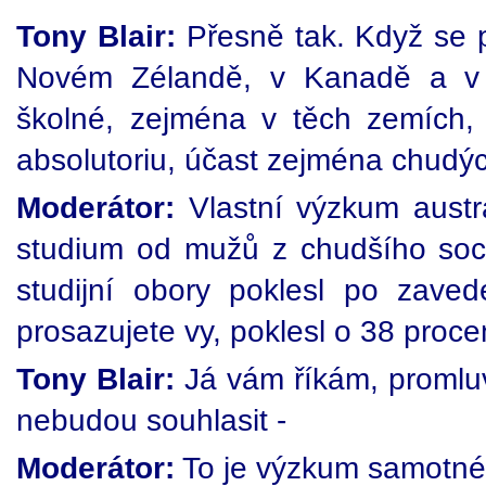
Tony Blair:
Přesně tak. Když se po
Novém Zélandě, v Kanadě a v j
školné, zejména v těch zemích,
absolutoriu, účast zejména chudýc
Moderátor:
Vlastní výzkum austra
studium od mužů z chudšího soc
studijní obory poklesl po zave
prosazujete vy, poklesl o 38 proce
Tony Blair:
Já vám říkám, promluvt
nebudou souhlasit -
Moderátor:
To je výzkum samotné 