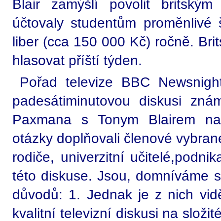
Blair zamýšlí povolit britsk
účtovaly studentům proměnlivé
liber (cca 150 000 Kč) ročně. Br
hlasovat příští týden.
Pořad televize BBC Newsnight
padesátiminutovou diskusi zn
Paxmana s Tonym Blairem na
otázky doplňovali členové vybrané
rodiče, univerzitní učitelé,podni
této diskuse. Jsou, domníváme s
důvodů: 1. Jednak je z nich vidě
kvalitní televizní diskusi na složi