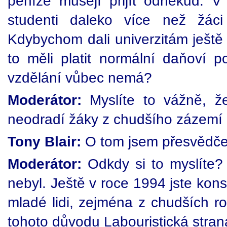
peníze musejí přijít odněkud. V 
studenti daleko více než žáci
Kdybychom dali univerzitám ještě 
to měli platit normální daňoví p
vzdělání vůbec nemá?
Moderátor:
Myslíte to vážně, ž
neodradí žáky z chudšího zázemí 
Tony Blair:
O tom jsem přesvědče
Moderátor:
Odkdy si to myslíte?
nebyl. Ještě v roce 1994 jste kons
mladé lidi, zejména z chudších ro
tohoto důvodu Labouristická stran