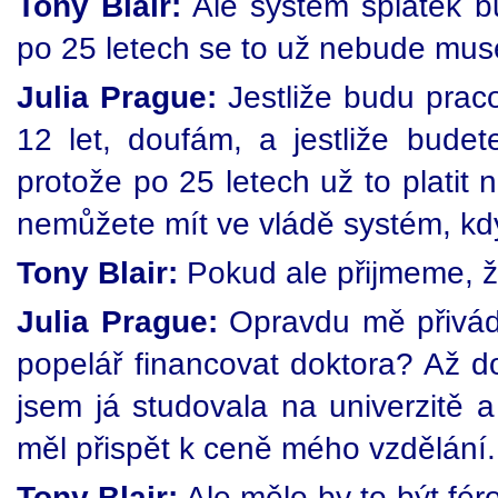
Tony Blair:
Ale systém splátek b
po 25 letech se to už nebude muse
Julia Prague:
Jestliže budu praco
12 let, doufám, a jestliže budet
protože po 25 letech už to plati
nemůžete mít ve vládě systém, kd
Tony Blair:
Pokud ale přijmeme, že
Julia Prague:
Opravdu mě přivádí 
popelář financovat doktora? Až d
jsem já studovala na univerzitě a
měl přispět k ceně mého vzdělání.
Tony Blair:
Ale mělo by to být fér