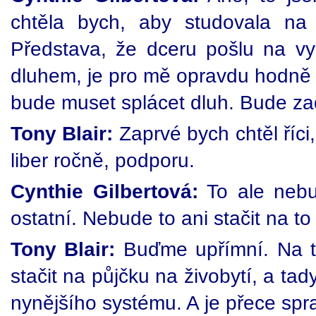
chtěla bych, aby studovala na
Představa, že dceru pošlu na v
dluhem, je pro mě opravdu hodně 
bude muset splácet dluh. Bude za
Tony Blair:
Zaprvé bych chtěl říci
liber ročně, podporu.
Cynthie Gilbertová:
To ale nebu
ostatní. Nebude to ani stačit na to
Tony Blair:
Buďme upřímní. Na to
stačit na půjčku na živobytí, a tad
nynějšího systému. A je přece spra