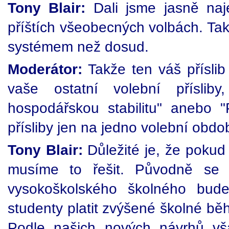
Tony Blair:
Dali jsme jasně naj
příštích všeobecných volbách. Tak
systémem než dosud.
Moderátor:
Takže ten váš příslib
vaše ostatní volební příslib
hospodářskou stabilitu" anebo 
přísliby jen na jedno volební obdo
Tony Blair:
Důležité je, že pokud
musíme to řešit. Původně se 
vysokoškolského školného bud
studenty platit zvýšené školné bě
Podle našich nových návrhů vš