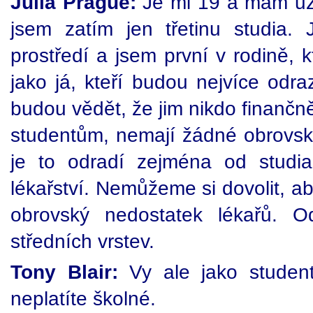
Julia Prague:
Je mi 19 a mám už 
jsem zatím jen třetinu studia.
prostředí a jsem první v rodině, k
jako já, kteří budou nejvíce odr
budou vědět, že jim nikdo finan
studentům, nemají žádné obrovské 
je to odradí zejména od studia
lékařství. Nemůžeme si dovolit, a
obrovský nedostatek lékařů. O
středních vrstev.
Tony Blair:
Vy ale jako studentk
neplatíte školné.