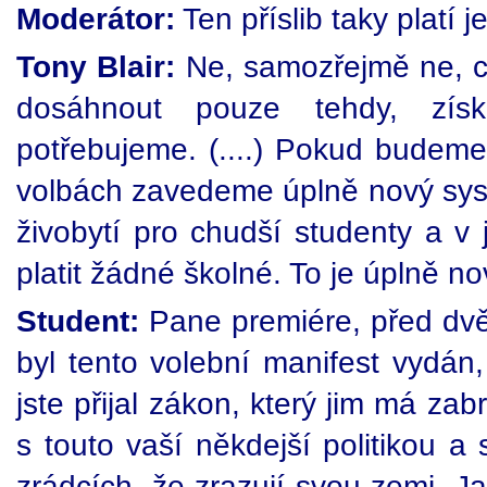
Moderátor:
Ten příslib taky platí 
Tony Blair:
Ne, samozřejmě ne, ch
dosáhnout pouze tehdy, získá
potřebujeme. (....) Pokud budeme
volbách zavedeme úplně nový sys
živobytí pro chudší studenty a 
platit žádné školné. To je úplně n
Student:
Pane premiére, před dvěma
byl tento volební manifest vydán
jste přijal zákon, který jim má zabr
s touto vaší někdejší politikou a
zrádcích, že zrazují svou zemi. 