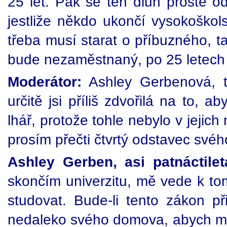
25 let. Pak se ten dluh prostě o
jestliže někdo ukončí vysokoško
třeba musí starat o příbuzného, 
bude nezaměstnaný, po 25 letech 
Moderátor:
Ashley Gerbenová, t
určitě jsi příliš zdvořilá na to, ab
lhář, protože tohle nebylo v jejich
prosím přečti čtvrtý odstavec svéh
Ashley Gerben, asi patnáctilet
skončím univerzitu, mě vede k t
studovat. Bude-li tento zákon př
nedaleko svého domova, abych moh