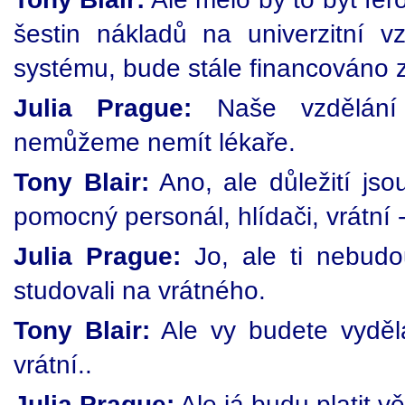
šestin nákladů na univerzitní 
systému, bude stále financováno z
Julia Prague:
Naše vzdělání 
nemůžeme nemít lékaře.
Tony Blair:
Ano, ale důležití jsou
pomocný personál, hlídači, vrátní 
Julia Prague:
Jo, ale ti nebudo
studovali na vrátného.
Tony Blair:
Ale vy budete vydělá
vrátní..
Julia Prague:
Ale já budu platit v