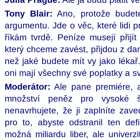
Tony Blair:
Ano, protože budete
argumentu. Jde o věc, které lidi p
říkám tvrdě. Peníze musejí přij
který chceme zavést, přijdou z daní
než jaké budete mít vy jako lékař. 
oni mají všechny své poplatky a 
Moderátor:
Ale pane premiére, a
množství peněz pro vysoké šk
nenavrhujete, že ji zaplníte za
pro to, abyste odstranil ten de
možná miliardu liber, ale univerz