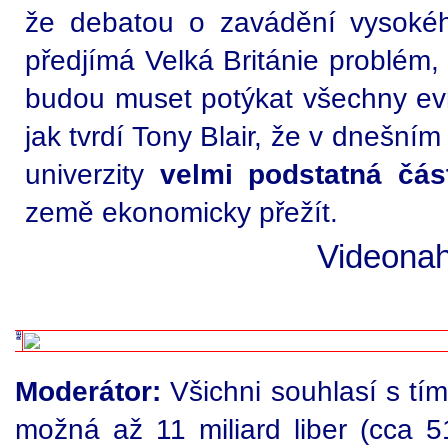
že debatou o zavádění vysokéh
předjímá Velká Británie problém, 
budou muset potýkat všechny evr
jak tvrdí Tony Blair, že v dnešní
univerzity
velmi podstatná čá
země ekonomicky přežít.
Videonah
Moderátor:
Všichni souhlasí s tím
možná až 11 miliard liber (cca 5