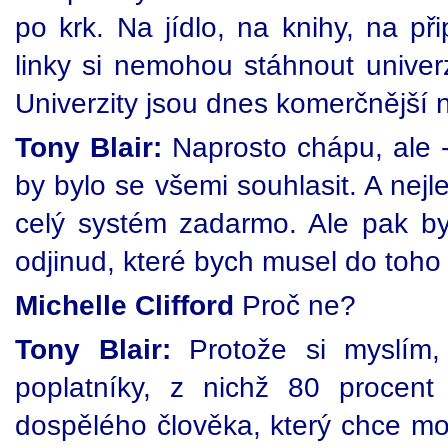
po krk. Na jídlo, na knihy, na při
linky si nemohou stáhnout univerz
Univerzity jsou dnes komerčnější n
Tony Blair:
Naprosto chápu, ale --
by bylo se všemi souhlasit. A nej
celý systém zadarmo. Ale pak byc
odjinud, které bych musel do toho 
Michelle Clifford
Proč ne?
Tony Blair:
Protože si myslím,
poplatníky, z nichž 80 procent
dospělého člověka, který chce mo