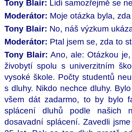
Tony Blair:
Lidi samozřejmě se nec
Moderátor:
Moje otázka byla, zda 
Tony Blair:
No, náš výzkum ukázal,
Moderátor:
Ptal jsem se, zda to s
Tony Blair:
Ano, ale: Otázkou je,
živobytí spolu s univerzitním š
vysoké škole. Počty studentů neu
s dluhy. Nikdo nechce dluhy. Byl
všem dát zadarmo, to by bylo fa
splácení dluhů podle našich 
dosavadní splácení. Zavedli jsme 