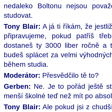
nedaleko Boltonu nejsou považ
studovat.
Tony Blair:
A já ti říkám, že jestl
připravujeme, pokud patříš tře
dostaneš ty 3000 liber ročně a t
budeš splácet za velmi výhodných
během studia.
Moderátor:
Přesvědčilo tě to?
Gerben:
Ne. Je to pořád ještě st
menší školné teď než mít po absol
Tony Blair:
Ale pokud jsi z chudší