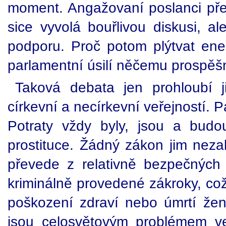
moment. Angažovaní poslanci před
sice vyvolá bouřlivou diskusi, a
podporu. Proč potom plýtvat en
parlamentní úsilí něčemu prospě
Taková debata jen prohloubí ji
církevní a necírkevní veřejností. P
Potraty vždy byly, jsou a bud
prostituce. Žádný zákon jim nezab
převede z relativně bezpečných
kriminálně provedené zákroky, co
poškození zdraví nebo úmrtí ženy
jsou celosvětovým problémem ve