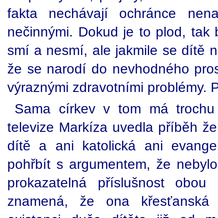
fakta nechávají ochránce nenar
nečinnými. Dokud je to plod, tak b
smí a nesmí, ale jakmile se dítě 
že se narodí do nevhodného prostř
výraznými zdravotními problémy. P
Sama církev v tom má trochu 
televize Markíza uvedla příběh že
dítě a ani katolická ani evangel
pohřbít s argumentem, že nebyl
prokazatelná příslušnost obou 
znamená, že ona křesťanská cí