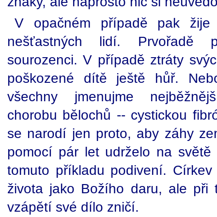
znaky, ale naprosto nic si neuvěd
V opačném případě pak žije s
nešťastných lidí. Prvořadě p
sourozenci. V případě ztráty svýc
poškozené dítě ještě hůř. Ne
všechny jmenujme nejběžnějš
chorobu bělochů -- cystickou fibr
se narodí jen proto, aby záhy ze
pomocí pár let udrželo na světě 
tomuto příkladu podivení. Církev
života jako Božího daru, ale při 
vzápětí své dílo zničí.