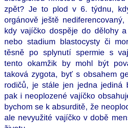
zpět? Je to plod v 6. týdnu, kdy
orgánově ještě nediferencovaný,
kdy vajíčko dospěje do dělohy a z
nebo stadium blastocysty či mo
těsně po splynutí spermie s v
tento okamžik by mohl být pov
taková zygota, byť s obsahem ge
rodičů, je stále jen jedna jedin
pak i neoplozené vajíčko obsahuje
bychom se k absurditě, že neoplo
ale nevyužité vajíčko v době mens