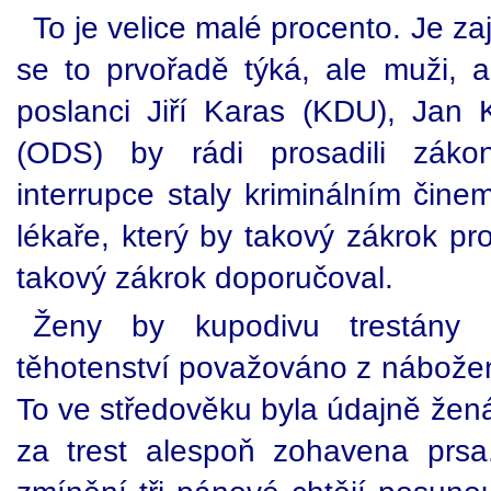
To je velice malé procento. Je za
se to prvořadě týká, ale muži, a
poslanci Jiří Karas (KDU), Jan
(ODS) by rádi prosadili záko
interrupce staly kriminálním činem
lékaře, který by takový zákrok pr
takový zákrok doporučoval.
Ženy by kupodivu trestány 
těhotenství považováno z nábožen
To ve středověku byla údajně ženám
za trest alespoň zohavena prs