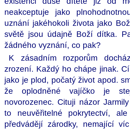
existenci duše dítěte již od m
neakceptuje jako plnohodnotno
uznání jakéhokoli života jako Bo
světě jsou údajně Boží dítka. Pat
žádného vyznání, co pak?
K zásadním rozporům dochází
zrození. Každý ho chápe jinak. C
jako je plod, počatý život apod. s
že oplodněné vajíčko je st
novorozenec. Cituji názor Jarmil
to neuvěřitelné pokrytectví, al
předvádějí zárodky, nemající v