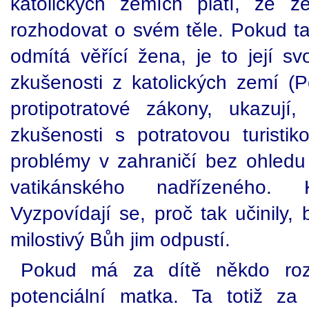
katolických zemích platí, že 
rozhodovat o svém těle. Pokud t
odmítá věřící žena, je to její s
zkušenosti z katolických zemí (P
protipotratové zákony, ukazují
zkušenosti s potratovou turisti
problémy v zahraničí bez ohledu 
vatikánského nadřízeného.
Vyzpovídají se, proč tak učinily,
milostivý Bůh jim odpustí.
Pokud má za dítě někdo rozh
potenciální matka. Ta totiž z