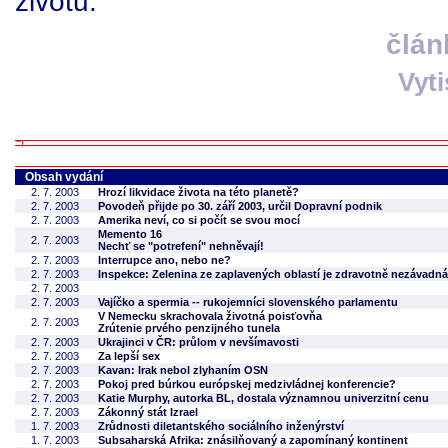
životu.
člán
Vyt
Obsah vydání
2. 7. 2003
Hrozí likvidace života na této planetě?
2. 7. 2003
Povodeň přijde po 30. září 2003, určil Dopravní podnik
2. 7. 2003
Amerika neví, co si počít se svou mocí
Memento 16
2. 7. 2003
Nechť se "potrefení" nehněvají!
2. 7. 2003
Interrupce ano, nebo ne?
2. 7. 2003
Inspekce: Zelenina ze zaplavených oblastí je zdravotně nezávadná
2. 7. 2003
2. 7. 2003
Vajíčko a spermia -- rukojemníci slovenského parlamentu
V Nemecku skrachovala životná poisťovňa
2. 7. 2003
Zrútenie prvého penzijného tunela
2. 7. 2003
Ukrajinci v ČR: průlom v nevšímavosti
2. 7. 2003
Za lepší sex
2. 7. 2003
Kavan: Irak nebol zlyhaním OSN
2. 7. 2003
Pokoj pred búrkou európskej medzivládnej konferencie?
2. 7. 2003
Katie Murphy, autorka BL, dostala významnou univerzitní cenu
2. 7. 2003
Zákonný stát Izrael
1. 7. 2003
Zrůdnosti diletantského sociálního inženýrství
1. 7. 2003
Subsaharská Afrika: znásilňovaný a zapomínaný kontinent