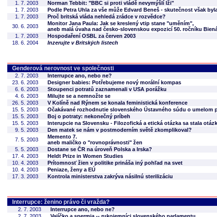
1. 7. 2003
Norman Tebbit: "BBC si proti vládě nevymýšlí lži"
1. 7. 2003
Podle Petra Uhla za vše může Edvard Beneš - skutečnost však byla
1. 7. 2003
Proč britská vláda nehledá zrádce v rozvědce?
Monitor Jana Paula: Jak se kreslený vtip stane "uměním",
30. 6. 2003
aneb malá úvaha nad česko-slovenskou expozicí 50. ročníku Bien
1. 7. 2003
Hospodaření OSBL za červen 2003
18. 6. 2004
Inzerujte v Britských listech
Genderová nerovnost ve společnosti
2. 7. 2003
Interrupce ano, nebo ne?
23. 6. 2003
Designer babies: Potřebujeme nový morální kompas
6. 6. 2003
Stoupenci potratů zaznamenali v USA porážku
4. 6. 2003
Milujte se a nemnožte se
26. 5. 2003
V Kolíně nad Rýnem se konala feministická konference
15. 5. 2003
Očakávané rozhodnutie slovenského Ústavného súdu o umelom pr
15. 5. 2003
Boj o potraty: nekonečný príbeh
15. 5. 2003
Interupcie na Slovensku - Filozofická a etická otázka sa stala otáz
9. 5. 2003
Den matek se nám v postmoderním světě zkomplikoval?
Memento 7.
7. 5. 2003
aneb maličko o "rovnoprávnosti" žen
5. 5. 2003
Dostane se ČR na úroveň Polska a Irska?
17. 4. 2003
Heldt Prize in Women Studies
10. 4. 2003
Prítomnosť žien v politike prináša iný pohľad na svet
10. 4. 2003
Peniaze, ženy a EÚ
17. 3. 2003
Kontrola ministerstva zakrýva násilnú sterilizáciu
Interrupce: ženino právo či vražda?
2. 7. 2003
Interrupce ano, nebo ne?
2. 7. 2003
Vajíčko a spermia -- rukojemníci slovenského parlamentu