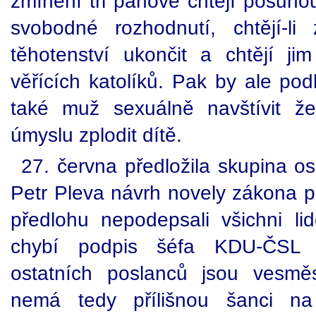
zmínění tři pánové chtějí posuno
svobodné rozhodnutí, chtějí-l
těhotenství ukončit a chtějí ji
věřících katolíků. Pak by ale po
také muž sexuálně navštívit ž
úmyslu zplodit dítě.
27. června předložila skupina o
Petr Pleva návrh novely zákona p
předlohu nepodepsali všichni lid
chybí podpis šéfa KDU-ČSL 
ostatních poslanců jsou vesmě
nemá tedy přílišnou šanci na 