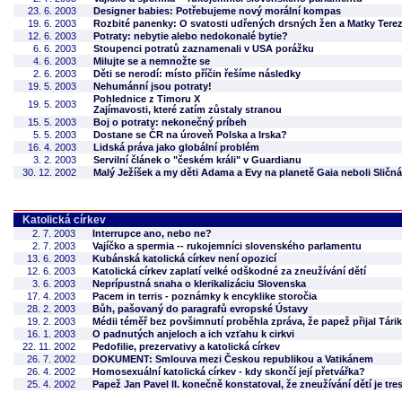
23. 6. 2003
Designer babies: Potřebujeme nový morální kompas
19. 6. 2003
Rozbité panenky: O svatosti udřených drsných žen a Matky Tere
12. 6. 2003
Potraty: nebytie alebo nedokonalé bytie?
6. 6. 2003
Stoupenci potratů zaznamenali v USA porážku
4. 6. 2003
Milujte se a nemnožte se
2. 6. 2003
Děti se nerodí: místo příčin řešíme následky
19. 5. 2003
Nehumánní jsou potraty!
Pohlednice z Timoru X
19. 5. 2003
Zajímavosti, které zatím zůstaly stranou
15. 5. 2003
Boj o potraty: nekonečný príbeh
5. 5. 2003
Dostane se ČR na úroveň Polska a Irska?
16. 4. 2003
Lidská práva jako globální problém
3. 2. 2003
Servilní článek o "českém králi" v Guardianu
30. 12. 2002
Malý Ježíšek a my děti Adama a Evy na planetě Gaia neboli Sličná
Katolická církev
2. 7. 2003
Interrupce ano, nebo ne?
2. 7. 2003
Vajíčko a spermia -- rukojemníci slovenského parlamentu
13. 6. 2003
Kubánská katolická církev není opozicí
12. 6. 2003
Katolická církev zaplatí velké odškodné za zneužívání dětí
3. 6. 2003
Neprípustná snaha o klerikalizáciu Slovenska
17. 4. 2003
Pacem in terris - poznámky k encyklike storočia
28. 2. 2003
Bůh, pašovaný do paragrafů evropské Ústavy
19. 2. 2003
Médii téměř bez povšimnutí proběhla zpráva, že papež přijal Tári
16. 1. 2003
O padnutých anjeloch a ich vzťahu k cirkvi
22. 11. 2002
Pedofilie, prezervativy a katolická církev
26. 7. 2002
DOKUMENT: Smlouva mezi Českou republikou a Vatikánem
26. 4. 2002
Homosexuální katolická církev - kdy skončí její přetvářka?
25. 4. 2002
Papež Jan Pavel II. konečně konstatoval, že zneužívání dětí je tre