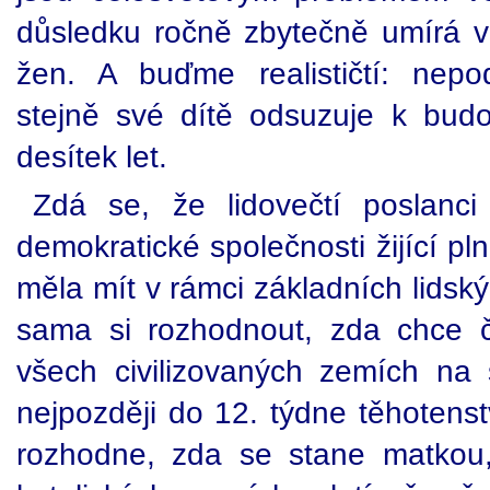
důsledku ročně zbytečně umírá ve
žen. A buďme realističtí: nepods
stejně své dítě odsuzuje k bud
desítek let.
Zdá se, že lidovečtí poslanc
demokratické společnosti žijící p
měla mít v rámci základních lidsk
sama si rozhodnout, zda chce 
všech civilizovaných zemích na 
nejpozději do 12. týdne těhotens
rozhodne, zda se stane matkou, 