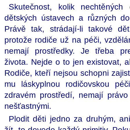
Skutečnost, kolik nechtěných
dětských ústavech a různých do
Právě tak, strádají-li takové d
protože rodiče už na péči, vzdělá
nemají prostředky. Je třeba pr
života. Nejde o to jen existovat, a
Rodiče, kteří nejsou schopni zajis
mu láskyplnou rodičovskou péči
zdravém prostředí, nemají právo 
nešťastnými.
Plodit děti jedno za druhým, an
žít, to dovede každý primitiv. Poku