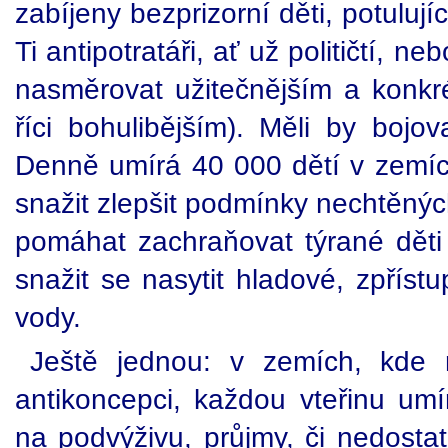
zabíjeny bezprizorní děti, potulujíc
Ti antipotratáři, ať už političtí, ne
nasměrovat užitečnějším a konkré
říci bohulibějším). Měli by bojo
Denně umírá 40 000 dětí v zemích
snažit zlepšit podmínky nechtěnýc
pomáhat zachraňovat týrané děti 
snažit se nasytit hladové, zpřístu
vody.
Ještě jednou: v zemích, kde 
antikoncepci, každou vteřinu umír
na podvýživu, průjmy, či nedostat