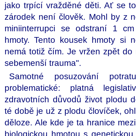
jako trpící vražděné děti. Ať se t
zárodek není člověk. Mohl by z ně
miniinterrupci se odstraní 1 
hmoty. Tento kousek hmoty si 
nemá totiž čím. Je vržen zpět do 
sebemenší trauma".
Samotné posuzování potrat
problematické: platná legisla
zdravotních důvodů život plodu d
té době je už z plodu človíček, oh
děloze. Ale kde je ta hranice mez
biologickou hmotou s genetickou 