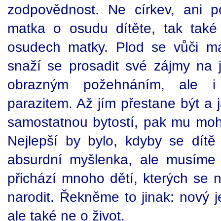
zodpovědnost. Ne církev, ani p
matka o osudu dítěte, tak také
osudech matky. Plod se vůči ma
snaží se prosadit své zájmy na j
obrazným požehnáním, ale i 
parazitem. Až jím přestane být a
samostatnou bytostí, pak mu moho
Nejlepší by bylo, kdyby se dít
absurdní myšlenka, ale musíme 
přichází mnoho dětí, kterých se ni
narodit. Řekněme to jinak: nový j
ale také ne o život.